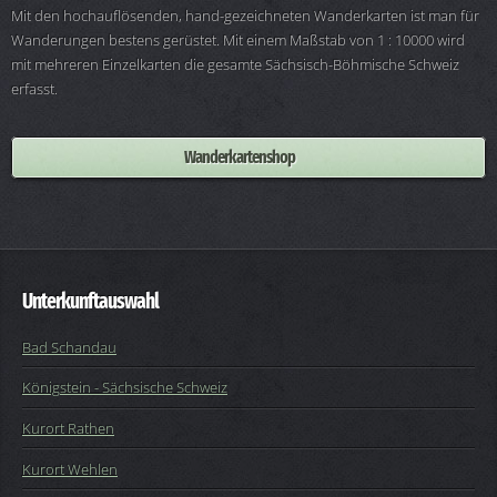
Mit den hochauflösenden, hand-gezeichneten Wanderkarten ist man für
Wanderungen bestens gerüstet. Mit einem Maßstab von 1 : 10000 wird
mit mehreren Einzelkarten die gesamte Sächsisch-Böhmische Schweiz
erfasst.
Wanderkartenshop
Unterkunftauswahl
Bad Schandau
Königstein - Sächsische Schweiz
Kurort Rathen
Kurort Wehlen