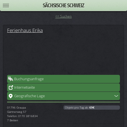
SÄCHSISCHE SCHWEIZ
<< Suchen
Ferienhaus Erika
Buchungsanfrage
Internetseite
Geografische Lage
01796
Graupa
Objekt pro Tag ab:
69€
Gärtnerweg 57
Telefon: 0170 3816834
7 Betten