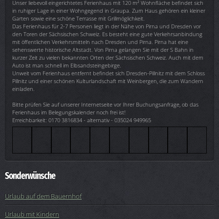
Unser liebevoll eingerichtetes Ferienhaus mit 120 m² Wohnfläche befindet sich
in ruhiger Lage in einer Wohngegend in Graupa. Zum Haus gehören ein kleiner
Garten sowie eine schöne Terrasse mit Grillmöglichkeit.
Das Ferienhaus für 2-7 Personen liegt in der Nähe von Pirna und Dresden vor
den Toren der Sächsischen Schweiz. Es besteht eine gute Verkehrsanbindung
mit öffentlichen Verkehrsmitteln nach Dresden und Pirna. Pirna hat eine
sehenswerte historische Altstadt. Von Pirna gelangen Sie mit der S Bahn in
kurzer Zeit zu vielen bekannten Orten der Sächsischen Schweiz. Auch mit dem
Auto ist man schnell im Elbsandsteingebirge.
Unweit vom Ferienhaus entfernt befindet sich Dresden-Pillnitz mit dem Schloss
Pillnitz und einer schönen Kulturlandschaft mit Weinbergen, die zum Wandern
einladen.
Bitte prüfen Sie auf unserer Internetseite vor Ihrer Buchungsanfrage, ob das
Ferienhaus im Belegungskalender noch frei ist!
Erreichbarkeit: 0170 3816834 - alternativ - 035024 949965
Sonderwünsche
Urlaub auf dem Bauernhof
Urlaub mit Kindern