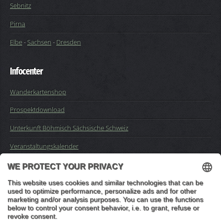
Sebnitz
Pirna
Elbe
-
Sachsen
-
Dresden
Infocenter
Wanderkartenshop
Prospektdownload
Unterkunft Böhmisch Sächsische Schweiz
Veranstaltungskalender
Kontakt
Impressum
Buchungsanfrage