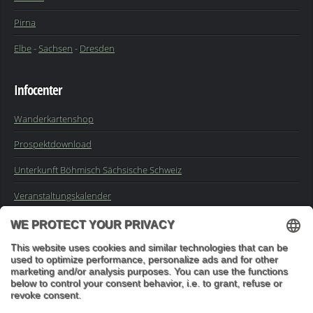
Pirna
Elbe
-
Sachsen
-
Dresden
Infocenter
Wanderkartenshop
Prospektdownload
Unterkunft Böhmisch Sächsische Schweiz
Veranstaltungskalender
Kontakt
Impressum
Buchungsanfrage