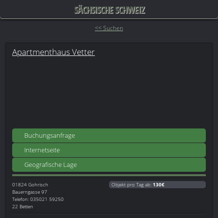
SÄCHSISCHE SCHWEIZ
<< Suchen
Apartmenthaus Vetter
Buchungsanfrage
Internetseite
Geografische Lage
01824
Gohrisch
Objekt pro Tag ab:
130€
Bauerngasse 97
Telefon: 035021 59250
22 Betten