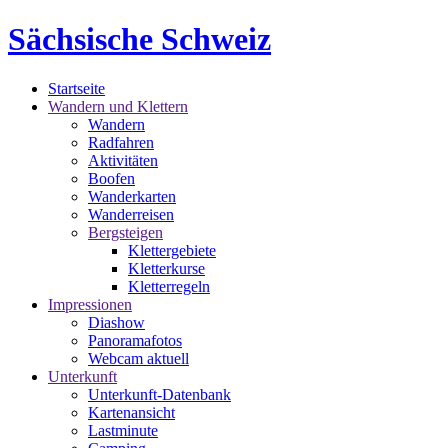
Sächsische Schweiz
Startseite
Wandern und Klettern
Wandern
Radfahren
Aktivitäten
Boofen
Wanderkarten
Wanderreisen
Bergsteigen
Klettergebiete
Kletterkurse
Kletterregeln
Impressionen
Diashow
Panoramafotos
Webcam aktuell
Unterkunft
Unterkunft-Datenbank
Kartenansicht
Lastminute