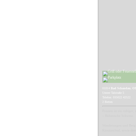
01814
Bad Schandau, OT
Untere Talstraße 5
Telefon: 035022 42522
2 Betten
Prossen ist ein ruhiger
– Böhmische Schweiz.
Wanderungen und Bergto
Kirnitzschtal, sowie de