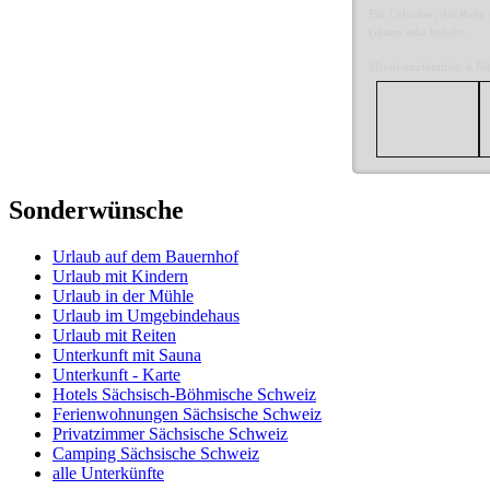
Für Urlauber, die Ruhe
Gästen sehr beliebt.
Mindestaufenthalt: 4 Nä
Sonderwünsche
Urlaub auf dem Bauernhof
Urlaub mit Kindern
Urlaub in der Mühle
Urlaub im Umgebindehaus
Urlaub mit Reiten
Unterkunft mit Sauna
Unterkunft - Karte
Hotels Sächsisch-Böhmische Schweiz
Ferienwohnungen Sächsische Schweiz
Privatzimmer Sächsische Schweiz
Camping Sächsische Schweiz
alle Unterkünfte