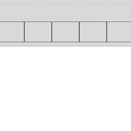
 und ursprüngliche Wälder suchen, ist die Gegend ideal. Aber auch Radtouren auf unserem Elber
chte Vermietung, von April bis Oktober, zuzüglich ortsübliche Kurtaxe