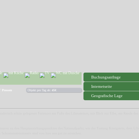
Buchungsanfrage
Internetseite
 Prossen
Objekt pro Tag ab:
45€
Geografische Lage
, malerisch schön gelegener Ferienort am Fuße des Liliensteines, mit Blick zur Elbe, am Rande des
uren zu den Hauptanziehungspunkten des Nationalparks, wie der Festung Königstein, dem Lili
m Schrammsteinmassiv sind von hier aus gut zu erreichen.