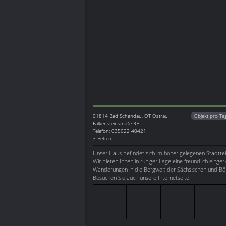
01814
Bad Schandau, OT Ostrau
Objekt pro Ta
Falkensteinstraße 3B
Telefon: 035022 40421
3 Betten
Unser Haus befindet sich im höher gelegenen Stadtte
Wir bieten Ihnen in ruhiger Lage eine freundlich einge
Wanderungen in die Bergwelt der Sächsischen und Bö
Besuchen Sie auch unsere Internetseite.