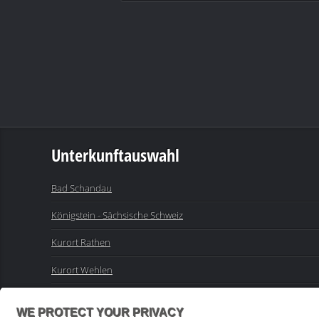
Unterkunftauswahl
Bad Schandau
Königstein - Sächsische Schweiz
Kurort Rathen
Kurort Wehlen
Sebnitz