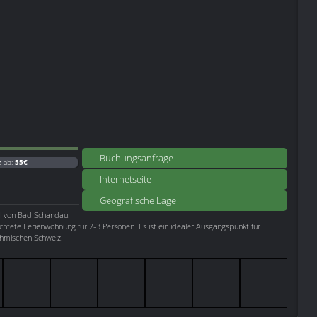
Buchungsanfrage
g ab:
55€
Internetseite
Geografische Lage
il von Bad Schandau.
richtete Ferienwohnung für 2-3 Personen. Es ist ein idealer Ausgangspunkt für
hmischen Schweiz.