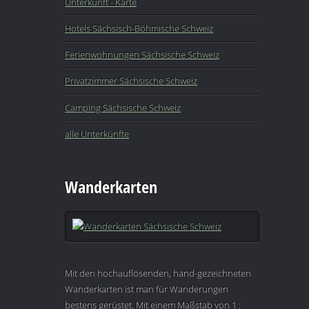
Unterkunft - Karte
Hotels Sächsisch-Böhmische Schweiz
Ferienwohnungen Sächsische Schweiz
Privatzimmer Sächsische Schweiz
Camping Sächsische Schweiz
alle Unterkünfte
Wanderkarten
Mit den hochauflösenden, hand-gezeichneten
Wanderkarten ist man für Wanderungen
bestens gerüstet. Mit einem Maßstab von 1 :