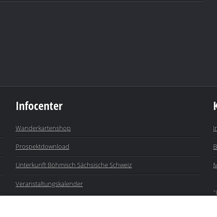
Infocenter
Wanderkartenshop
I
Prospektdownload
B
Unterkunft Böhmisch Sächsische Schweiz
M
Veranstaltungskalender
"
j