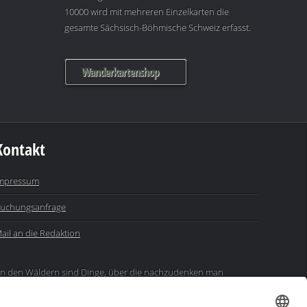
10000 wird mit mehreren Einzelkarten die
gesamte Sächsisch-Böhmische Schweiz erfasst.
Wanderkartenshop
Kontakt
mpressum
uchungsanfrage
ail an die Redaktion
In den Wäldern sind Dinge, über die nachzudenken man
ahrelang im Moos liegen könnte." (Franz Kafka)