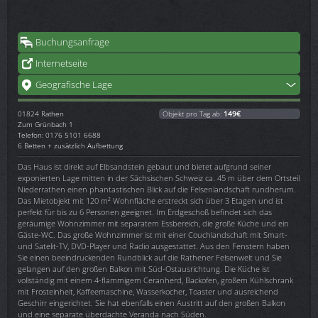
Buchungsanfrage
Internetseite
Geografische Lage
01824
Rathen
Objekt pro Tag ab:
149€
Zum Grünbach 1
Telefon: 0176 5101 6688
6 Betten + zusätzlich Aufbettung
Das Haus ist direkt auf Elbsandstein gebaut und bietet aufgrund seiner
exponierten Lage mitten in der Sächsischen Schweiz ca. 45 m über dem Ortsteil
Niederrathen einen phantastischen Blick auf die Felsenlandschaft rundherum.
Das Mietobjekt mit 120 m² Wohnfläche erstreckt sich über 3 Etagen und ist
perfekt für bis zu 6 Personen geeignet. Im Erdgeschoß befindet sich das
geräumige Wohnzimmer mit separatem Essbereich, die große Küche und ein
Gäste-WC. Das große Wohnzimmer ist mit einer Couchlandschaft mit Smart-
und Satelit-TV, DVD-Player und Radio ausgestattet. Aus den Fenstern haben
Sie einen beeindruckenden Rundblick auf die Rathener Felsenwelt und Sie
gelangen auf den großen Balkon mit Süd-Ostausrichtung. Die Küche ist
vollständig mit einem 4-flammigem Ceranherd, Backofen, großem Kühlschrank
mit Frosteinheit, Kaffeemaschine, Wasserkocher, Toaster und ausreichend
Geschirr eingerichtet. Sie hat ebenfalls einen Austritt auf den großen Balkon
und eine separate überdachte Veranda nach Süden.