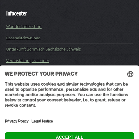
Infocenter
Wanderkartenshop
Prospektdownload
Unterkunft Böhmisch Sächsische Schweiz
Veranstaltungskalender
Kontakt
Impressum
Buchungsanfrage
Mail an die Redaktion
"In den Wäldern sind Dinge, über die nachzudenken man jahrelang
im Moos liegen könnte." (Franz Kafka)