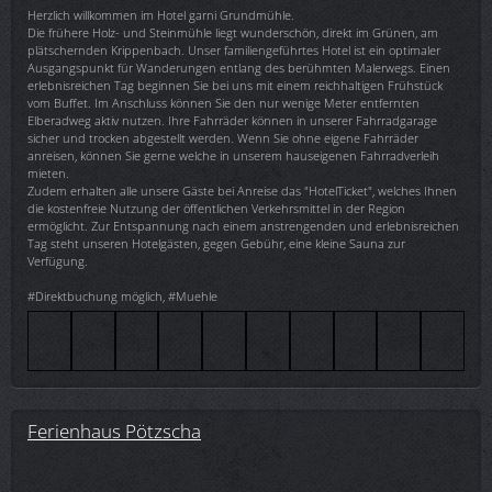
Herzlich willkommen im Hotel garni Grundmühle.
Die frühere Holz- und Steinmühle liegt wunderschön, direkt im Grünen, am
plätschernden Krippenbach. Unser familiengeführtes Hotel ist ein optimaler
Ausgangspunkt für Wanderungen entlang des berühmten Malerwegs. Einen
erlebnisreichen Tag beginnen Sie bei uns mit einem reichhaltigen Frühstück
vom Buffet. Im Anschluss können Sie den nur wenige Meter entfernten
Elberadweg aktiv nutzen. Ihre Fahrräder können in unserer Fahrradgarage
sicher und trocken abgestellt werden. Wenn Sie ohne eigene Fahrräder
anreisen, können Sie gerne welche in unserem hauseigenen Fahrradverleih
mieten.
Zudem erhalten alle unsere Gäste bei Anreise das "HotelTicket", welches Ihnen
die kostenfreie Nutzung der öffentlichen Verkehrsmittel in der Region
ermöglicht. Zur Entspannung nach einem anstrengenden und erlebnisreichen
Tag steht unseren Hotelgästen, gegen Gebühr, eine kleine Sauna zur
Verfügung.
#Direktbuchung möglich, #Muehle
Ferienhaus Pötzscha