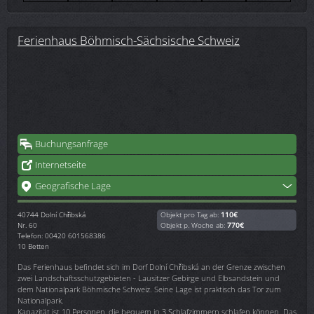
Ferienhaus Böhmisch-Sächsische Schweiz
Buchungsanfrage
Internetseite
Geografische Lage
40744
Dolní Chřibská
Objekt pro Tag ab:
110€
Nr. 60
Objekt p. Woche ab:
770€
Telefon: 00420 601568386
10 Betten
Das Ferienhaus befindet sich im Dorf Dolní Chřibská an der Grenze zwischen
zwei Landschaftsschutzgebieten - Lausitzer Gebirge und Elbsandstein und
dem Nationalpark Böhmische Schweiz. Seine Lage ist praktisch das Tor zum
Nationalpark.
Kapazität ist 10 Personen, die bequem in 3 Schlafzimmern schlafen können. Das