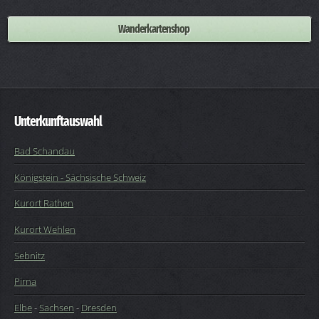
Wanderkartenshop
Unterkunftauswahl
Bad Schandau
Königstein - Sächsische Schweiz
Kurort Rathen
Kurort Wehlen
Sebnitz
Pirna
Elbe
-
Sachsen
-
Dresden