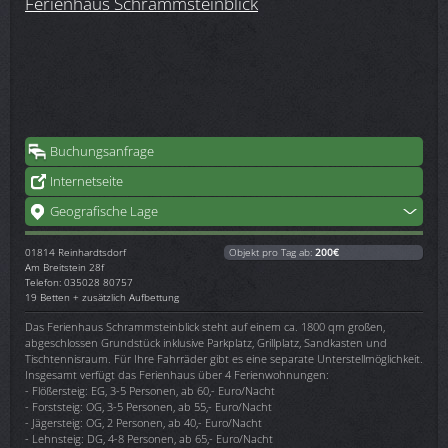
Ferienhaus Schrammsteinblick
Buchungsanfrage
Internetseite
Geografische Lage
01814
Reinhardtsdorf
Objekt pro Tag ab:
200€
Am Breitstein 28f
Telefon: 035028 80757
19 Betten + zusätzlich Aufbettung
Das Ferienhaus Schrammsteinblick steht auf einem ca. 1800 qm großen,
abgeschlossen Grundstück inklusive Parkplatz, Grillplatz, Sandkasten und
Tischtennisraum. Für Ihre Fahrräder gibt es eine separate Unterstellmöglichkeit.
Insgesamt verfügt das Ferienhaus über 4 Ferienwohnungen:
- Flößersteig: EG, 3-5 Personen, ab 60,- Euro/Nacht
- Forststeig: OG, 3-5 Personen, ab 55,- Euro/Nacht
- Jägersteig: OG, 2 Personen, ab 40,- Euro/Nacht
- Lehnsteig: DG, 4-8 Personen, ab 65,- Euro/Nacht