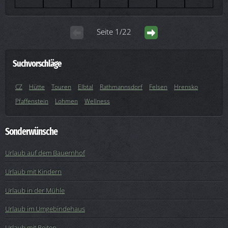
Seite 1/22
Suchvorschläge
CZ
Hütte
Touren
Elbtal
Rathmannsdorf
Felsen
Hrensko
Pfaffenstein
Lohmen
Wellness
Sonderwünsche
Urlaub auf dem Bauernhof
Urlaub mit Kindern
Urlaub in der Mühle
Urlaub im Umgebindehaus
Urlaub mit Reiten