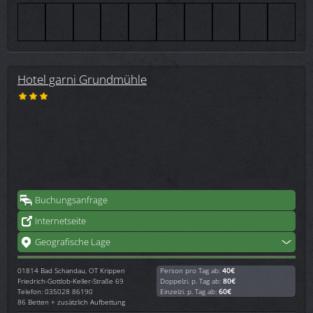
Hotel garni Grundmühle
Buchungsanfrage
Internetseite
Geografische Lage
01814
Bad Schandau, OT Krippen
Person pro Tag ab:
40€
Friedrich-Gottlob-Keller-Straße 69
Doppelzi. p. Tag ab:
80€
Telefon: 035028 86190
Einzelzi. p. Tag ab:
60€
86 Betten + zusätzlich Aufbettung