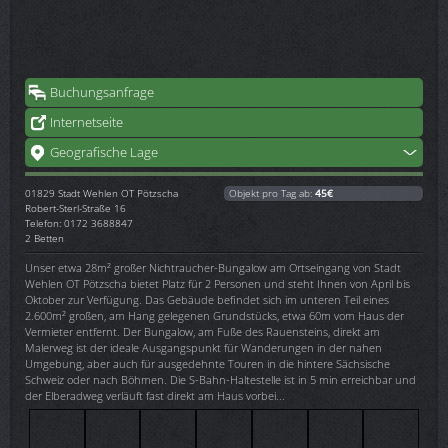
Buchungsanfrage
Internetseite
Geografische Lage
01829
Stadt Wehlen OT Pötzscha
Objekt pro Tag ab:
45€
Robert-Sterl-Straße 16
Telefon: 0172 3688847
2 Betten
Unser etwa 28m² großer Nichtraucher-Bungalow am Ortseingang von Stadt
Wehlen OT Pötzscha bietet Platz für 2 Personen und steht Ihnen von April bis
Oktober zur Verfügung. Das Gebäude befindet sich im unteren Teil eines
2.600m² großen, am Hang gelegenen Grundstücks, etwa 60m vom Haus der
Vermieter entfernt. Der Bungalow, am Fuße des Rauensteins, direkt am
Malerweg ist der ideale Ausgangspunkt für Wanderungen in der nahen
Umgebung, aber auch für ausgedehnte Touren in die hintere Sächsische
Schweiz oder nach Böhmen. Die S-Bahn-Haltestelle ist in 5 min erreichbar und
der Elberadweg verläuft fast direkt am Haus vorbei...