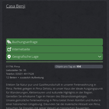
Casa Benji
Buchungsanfrage
Internetseite
Geografische Lage
01796
Pirna
Objekt pro Tag ab:
95€
Liebstädter Str. 35
Telefon: 03501 4917528
12 Betten + zusätzlich Aufbettung
Erleben Sie Natur pur und Gastfreundschaft in unserer Ferienwohnung in
Pirna. Perfekt gelegen in Pirna-Zehista, ist unser Haus der ideale Ausgangspunkt
für Wanderungen, Klettertouren und kulturelle Highlights in der Region.
Genießen Sie erholsame Tage im Herzen des Elbsandsteingebirges.
Unsere gemütliche Ferienwohnung in Pirna bietet Ihnen Komfort und Ruhe in
einer historischen Umgebung. Erkunden Sie die malerische Altstadt von Pirna,
besuchen Sie Dresden mit seiner Vielzahl an historischen Bauwerken,