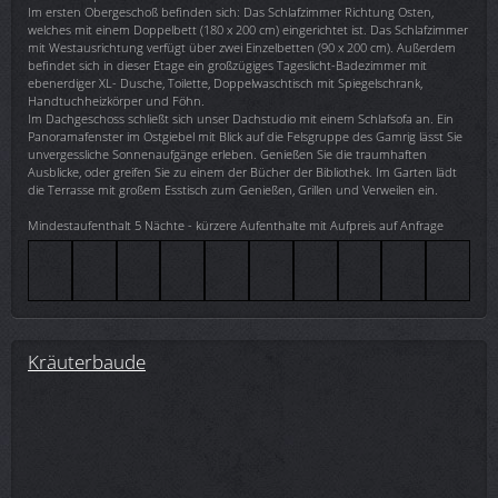
Im ersten Obergeschoß befinden sich: Das Schlafzimmer Richtung Osten,
welches mit einem Doppelbett (180 x 200 cm) eingerichtet ist. Das Schlafzimmer
mit Westausrichtung verfügt über zwei Einzelbetten (90 x 200 cm). Außerdem
befindet sich in dieser Etage ein großzügiges Tageslicht-Badezimmer mit
ebenerdiger XL- Dusche, Toilette, Doppelwaschtisch mit Spiegelschrank,
Handtuchheizkörper und Föhn.
Im Dachgeschoss schließt sich unser Dachstudio mit einem Schlafsofa an. Ein
Panoramafenster im Ostgiebel mit Blick auf die Felsgruppe des Gamrig lässt Sie
unvergessliche Sonnenaufgänge erleben. Genießen Sie die traumhaften
Ausblicke, oder greifen Sie zu einem der Bücher der Bibliothek. Im Garten lädt
die Terrasse mit großem Esstisch zum Genießen, Grillen und Verweilen ein.
Mindestaufenthalt 5 Nächte - kürzere Aufenthalte mit Aufpreis auf Anfrage
Kräuterbaude