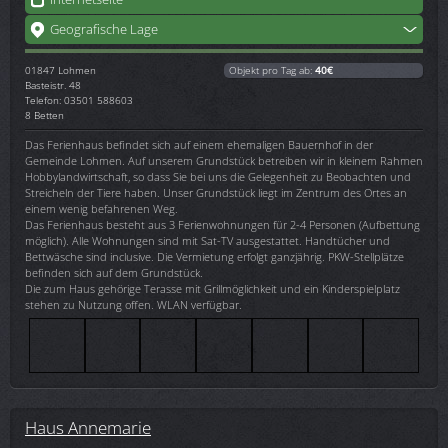
Geografische Lage
01847
Lohmen
Objekt pro Tag ab:
40€
Basteistr. 48
Telefon: 03501 588603
8 Betten
Das Ferienhaus befindet sich auf einem ehemaligen Bauernhof in der
Gemeinde Lohmen. Auf unserem Grundstück betreiben wir in kleinem Rahmen
Hobbylandwirtschaft, so dass Sie bei uns die Gelegenheit zu Beobachten und
Streicheln der Tiere haben. Unser Grundstück liegt im Zentrum des Ortes an
einem wenig befahrenen Weg.
Das Ferienhaus besteht aus 3 Ferienwohnungen für 2-4 Personen (Aufbettung
möglich). Alle Wohnungen sind mit Sat-TV ausgestattet. Handtücher und
Bettwäsche sind inclusive. Die Vermietung erfolgt ganzjährig. PKW-Stellplätze
befinden sich auf dem Grundstück.
Die zum Haus gehörige Terasse mit Grillmöglichkeit und ein Kinderspielplatz
stehen zu Nutzung offen. WLAN verfügbar.
Haus Annemarie