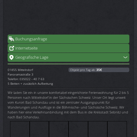
Buchungsanfrage
Internetseite
Geografische Lage
01855
Mittelndorf
Objekt pro Tag ab:
35€
Panoramastraße 3
Telefon: 035022 - 40 7 63
5 Betten + zusätzlich Aufbettung
Wir laden Sie ein in unsere komfortabel eingerichtete Ferienwohnung für 2 bis 5
Personen nach Mittelndorf in der Sächsischen Schweiz. Unser Ort liegt unweit
vom Kurort Bad Schandau und ist ein zentraler Ausgangspunkt für
Wanderungen und Ausflüge in die Böhmische- und Sächsische Schweiz. Wir
haben hier eine Verkehrsanbindung mit dem Bus in die Kreisstadt Sebnitz und
nach Bad Schandau.