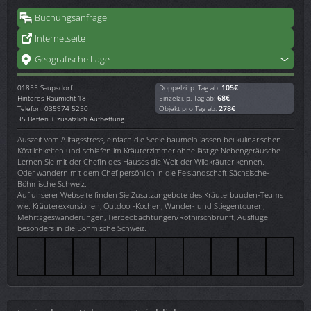
Buchungsanfrage
Internetseite
Geografische Lage
01855
Saupsdorf
Doppelzi. p. Tag ab:
105€
Hinteres Räumicht 18
Einzelzi. p. Tag ab:
68€
Telefon: 035974 5250
Objekt pro Tag ab:
278€
35 Betten + zusätzlich Aufbettung
Auszeit vom Alltagsstress, einfach die Seele baumeln lassen bei kulinarischen
Köstlichkeiten und schlafen im Kräuterzimmer ohne lästige Nebengeräusche.
Lernen Sie mit der Chefin des Hauses die Welt der Wildkräuter kennen.
Oder wandern mit dem Chef persönlich in die Felslandschaft Sächsische-
Böhmische Schweiz.
Auf unserer Webseite finden Sie Zusatzangebote des Kräuterbauden-Teams
wie: Kräuterexkursionen, Outdoor-Kochen, Wander- und Stiegentouren,
Mehrtageswanderungen, Tierbeobachtungen/Rothirschbrunft, Ausflüge
besonders in die Böhmische Schweiz.