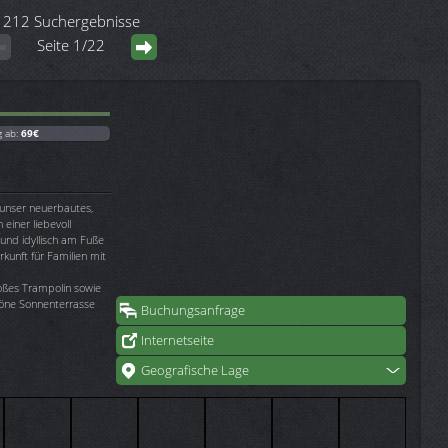
212 Suchergebnisse
Seite 1/22
g ab:
69€
 unser neuerbautes,
einer liebevoll
 und idyllisch am Fuße
rkunft für Familien mit
roßes Trampolin sowie
höne Sonnenterrasse
Buchungsanfrage
Internetseite
Geografische Lage