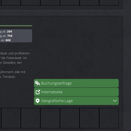
g ab:
26€
ag ab:
75€
g ab:
60€
rlaub und profitieren
f die Felsenwelt. Im
 im Gewölbe, der
 Zimmern: Alle mit
. Terrasse.
Buchungsanfrage
Internetseite
Geografische Lage