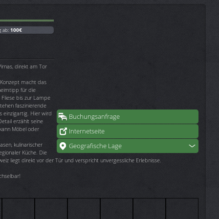
g ab:
100€
irnas, direkt am Tor
e Konzept macht das
eimtipp für die
r Fliese bis zur Lampe
stehen faszinierende
 einzigartig. Hier wird
Buchungsanfrage
tail erzählt seine
, kann Möbel oder
Internetseite
sen, kulinarischer
Geografische Lage
egionaler Küche. Die
z liegt direkt vor der Tür und verspricht unvergessliche Erlebnisse.
echselbar!