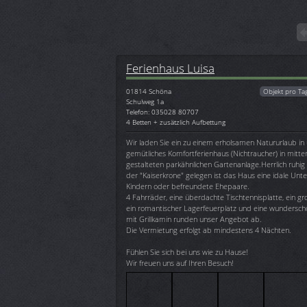
Ferienhaus Luisa
01814
Schöna
Objekt pro Ta
Schulweg 1a
Telefon: 035028 80707
4 Betten + zusätzlich Aufbettung
Wir laden Sie ein zu einem erholsamen Natururlaub in
gemütliches Komfortferienhaus (Nichtraucher) in mitten 
gestalteten parkähnlichen Gartenanlage.Herrlich ruhig
der "Kaiserkrone" gelegen ist das Haus eine idale Unte
Kindern oder befreundete Ehepaare.
4 Fahrräder, eine überdachte Tischtennisplatte, ein g
ein romantischer Lagerfeuerplatz und eine wundersc
mit Grillkamin runden unser Angebot ab.
Die Vermietung erfolgt ab mindestens 4 Nächten.
Fühlen Sie sich bei uns wie zu Hause!
Wir freuen uns auf Ihren Besuch!