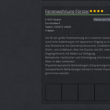
Ferienwohnung Förster
01833
Stolpen
Person pro Ta
Eschenallee 6
Telefon: 035973 26650
4 Betten
Die 65 qm große Ferienwohnung ist in unserem Garten
durch eine Außentreppe mit separatem Eingang zu err
eine Wohnküche mit Geschirrspülmaschine, Schlafzimm
Wohn- und Schlafraum, Bad mit Dusche und WC, teilwe
Eingangsbereich mit Balkon zur Verfügung.
Bettwäsche, Handtücher und Endreinigung sind inclus
Mixer ist alles vorhanden.
Physiotherapeutische Behandlungen, Entspannungsm
osteopathische Behandlungen können in meiner Praxis
genommen werden.