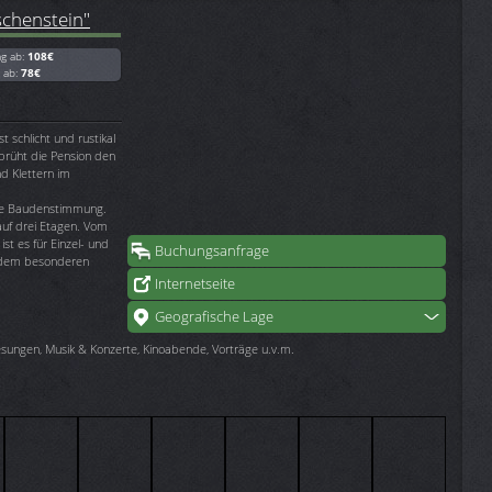
chenstein"
ag ab:
108€
g ab:
78€
 schlicht und rustikal
sprüht die Pension den
 Klettern im
che Baudenstimmung.
uf drei Etagen. Vom
t es für Einzel- und
Buchungsanfrage
, dem besonderen
Internetseite
Geografische Lage
esungen, Musik & Konzerte, Kinoabende, Vorträge u.v.m.