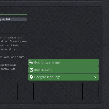
g ab:
38€
 ruhig gelegen und
eichen. Es steht Ihnen
er, kombinierter
ise verglaster
ive. Vom Fön bis zum
Buchungsanfrage
assagen sowie
 in Anspruch
Internetseite
Geografische Lage