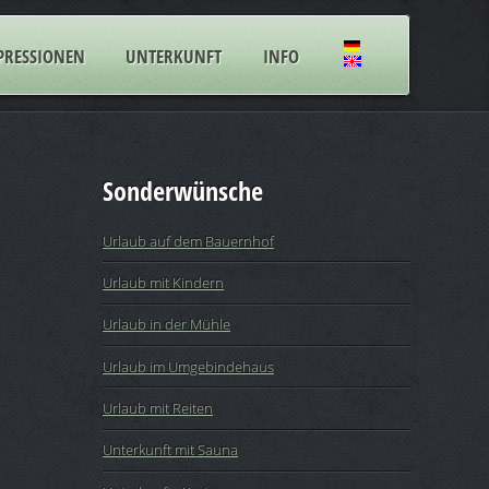
PRESSIONEN
UNTERKUNFT
INFO
Sonderwünsche
Urlaub auf dem Bauernhof
Urlaub mit Kindern
Urlaub in der Mühle
Urlaub im Umgebindehaus
Urlaub mit Reiten
Unterkunft mit Sauna