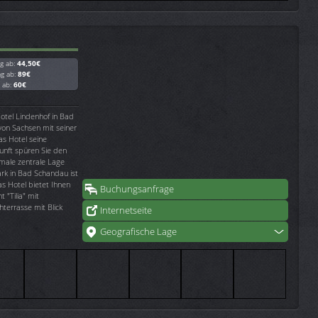
g ab:
44,50€
ag ab:
89€
g ab:
60€
Hotel Lindenhof in Bad
von Sachsen mit seiner
as Hotel seine
kunft spüren Sie den
male zentrale Lage
rk in Bad Schandau ist
as Hotel bietet Ihnen
Buchungsanfrage
 "Tilia" mit
terrasse mit Blick
Internetseite
Geografische Lage