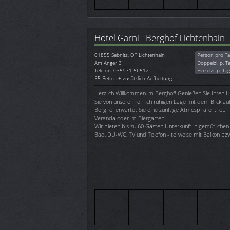
Hotel Garni - Berghof Lichtenhain
01855
Sebnitz, OT Lichtenhain
Person pro Ta
Am Anger 3
Doppelzi. p. T
Telefon: 035971-56512
Einzelzi. p. Ta
55 Betten + zusätzlich Aufbettung
Herzlich Willkommen im Berghof! Genießen Sie Ihren U
Sie von unserer herrlich ruhigen Lage mit dem Blick au
Berghof erwartet Sie eine zünftige Atmosphäre ... ob
Veranda oder im Biergarten!
Wir bieten bis zu 60 Gästen Unterkunft in gemütlichen
Bad, DU-WC, TV und Telefon - teilweise mit Balkon bzw