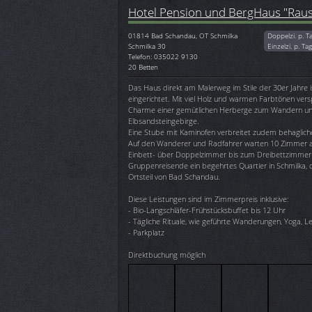
Hotel Pension und BergHaus "Raus
01814
Bad Schandau, OT Schmilka
Doppelzi. p. T
Schmilka 30
Einzelzi. p. Ta
Telefon: 035022 9130
20 Betten
Das Haus direkt am Malerweg im Stile der 30er Jahre ist
eingerichtet. Mit viel Holz und warmen Farbtönen ver
Charme einer gemütlichen Herberge zum Wandern und
Elbsandsteingebirge.
Eine Stube mit Kaminofen verbreitet zudem behagli
Auf den Wanderer und Radfahrer warten 10 Zimmer a
Einbett- über Doppelzimmer bis zum Dreibettzimmer is
Gruppenreisende ein begehrtes Quartier in Schmilka
Ortsteil von Bad Schandau.
Diese Leistungen sind im Zimmerpreis inklusive:
- Bio-Langschläfer-Frühstücksbuffet bis 12 Uhr
- Tägliche Rituale, wie geführte Wanderungen, Yoga, L
- Parkplatz
Direktbuchung möglich