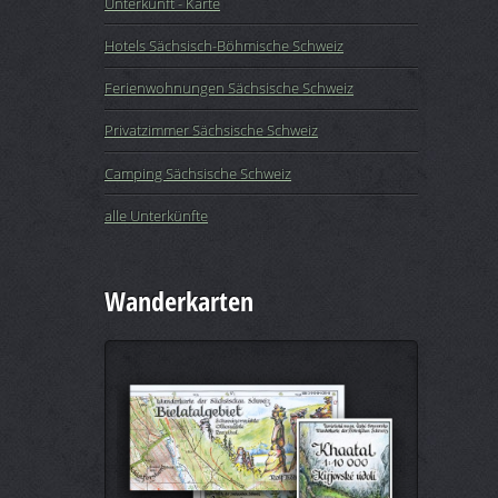
Unterkunft - Karte
Hotels Sächsisch-Böhmische Schweiz
Ferienwohnungen Sächsische Schweiz
Privatzimmer Sächsische Schweiz
Camping Sächsische Schweiz
alle Unterkünfte
Wanderkarten