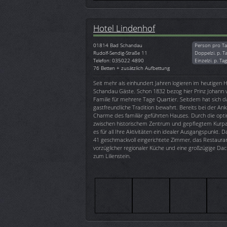
Hotel Lindenhof
01814
Bad Schandau
Person pro Ta
Rudolf-Sendig-Straße 11
Doppelzi. p. T
Telefon: 035022 4890
Einzelzi. p. Ta
76 Betten + zusätzlich Aufbettung
Seit mehr als einhundert Jahren logieren im heutigen 
Schandau Gäste. Schon 1832 bezog hier Prinz Johann 
Familie für mehrere Tage Quartier. Seitdem hat sich d
gastfreundliche Tradition bewahrt. Bereits bei der An
Charme des familiär geführten Hauses. Durch die opti
zwischen historischem Zentrum und gepflegtem Kurpa
es für all Ihre Aktivitäten ein idealer Ausgangspunkt. D
41 geschmackvoll eingerichtete Zimmer, das Restaurant
vorzüglicher regionaler Küche und eine großzügige Dach
zum Lilienstein.