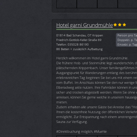
Hotel garni Grundmühle
01814
Bad Schandau, OT Krippen
Person pro Ta
Friedrich-Gottlob-Keller-Straße 69
Doppelzi. p. T
Telefon: 035028 86190
Einzelzi. p. Ta
86 Betten + zusätzlich Aufbettung
Herzlich willkommen im Hotel garni Grundmühle.
Die frühere Holz- und Steinmühle liegt wunderschön, 
plätschernden Krippenbach. Unser familiengeführtes Ho
Ausgangspunkt für Wanderungen entlang des berühm
erlebnisreichen Tag beginnen Sie bei uns mit einem re
vom Buffet. Im Anschluss können Sie den nur wenige 
Elberadweg aktiv nutzen. Ihre Fahrräder können in u
sicher und trocken abgestellt werden. Wenn Sie ohne 
anreisen, können Sie gerne welche in unserem hauseig
mieten.
Zudem erhalten alle unsere Gäste bei Anreise das "Hot
Ihnen die kostenfreie Nutzung der öffentlichen Verkehr
ermöglicht. Zur Entspannung nach einem anstrengende
Sauna zur Verfügung.
#Direktbuchung möglich, #Muehle