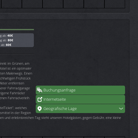
g ab:
40€
ag ab:
80€
g ab:
60€
direkt im Grünen, am
tel ist ein optimaler
ten Malerwegs. Einen
ichhaltigen Frühstück
Meter entfernten
nserer Fahrradgarage
Buchungsanfrage
eigene Fahrräder
enen Fahrradverleih
Internetseite
elTicket", welches
Geografische Lage
smittel in der Region
n und erlebnisreichen Tag steht unseren Hotelgästen, gegen Gebühr, eine kleine