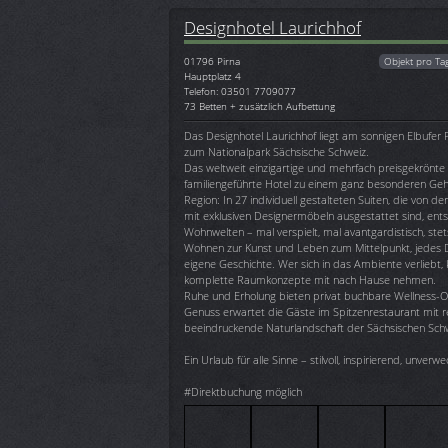
Designhotel Laurichhof
01796
Pirna
Objekt pro Ta
Hauptplatz 4
Telefon: 03501 7709077
73 Betten + zusätzlich Aufbettung
Das Designhotel Laurichhof liegt am sonnigen Elbufer P
zum Nationalpark Sächsische Schweiz.
Das weltweit einzigartige und mehrfach preisgekrönt
familiengeführte Hotel zu einem ganz besonderen Geh
Region: In 27 individuell gestalteten Suiten, die von de
mit exklusiven Designermöbeln ausgestattet sind, ent
Wohnwelten – mal verspielt, mal avantgardistisch, stets
Wohnen zur Kunst und Leben zum Mittelpunkt, jedes De
eigene Geschichte. Wer sich in das Ambiente verliebt
komplette Raumkonzepte mit nach Hause nehmen.
Ruhe und Erholung bieten privat buchbare Wellness-Oa
Genuss erwartet die Gäste im Spitzenrestaurant mit r
beeindruckende Naturlandschaft der Sächsischen Schwei
Ein Urlaub für alle Sinne – stilvoll, inspirierend, unverw
#Direktbuchung möglich