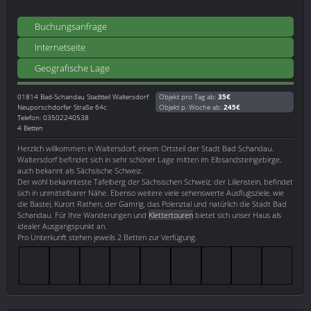
Buchungsanfrage
Internetseite
Geografische Lage
01814
Bad-Schandau Stadtteil Waltersdorf
Objekt pro Tag ab:
35€
Neuporschdorfer Straße 64c
Objekt p. Woche ab:
245€
Telefon: 03502240538
4 Betten
Herzlich willkommen in Waltersdorf, einem Ortsteil der Stadt Bad Schandau.
Waltersdorf befindet sich in sehr schöner Lage mitten im Elbsandsteingebirge,
auch bekannt als Sächsische Schweiz.
Der wohl bekannteste Tafelberg der Sächsischen Schweiz, der Lilienstein, befindet
sich in unmittelbarer Nähe. Ebenso weitere viele sehenswerte Ausflugsziele, wie
die Bastei, Kurort Rathen, der Gamrig, das Polenztal und natürlich die Stadt Bad
Schandau. Für Ihre Wanderungen und
Klettertouren
bietet sich unser Haus als
idealer Ausgangspunkt an.
Pro Unterkunft stehen jeweils 2 Betten zur Verfügung.