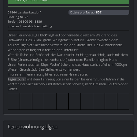
01844
Langburkersdorf
Objekt pro Tag ab:
85€
Siedlung Nr. 26
Telefon: 03596 9345886
6 Betten + zusätzlich Aufbettung
Unser Ferienhaus „Talblick“ liegt auf Sonnenseite, direkt am Waldrand des
Hohwaldes. Das 30km² große Waldgebiet bildet die Grenze zwischen dem
Tourismusgebiet Sächsische Schweiz und der Oberlausitz. Das wunderschöne
Wandergebiet beginnt direkt ab der Unterkunft.
Wer die Ruhe und Schönheit der Natur sucht, ist hier genau richtig, auch mit dem
E-Bike (Unterstellmöglichkeit vorhanden) oder dem Familienmitglied Hund.
Unser Ferienhaus hat 82qm Wohnfläche und das Haus steht auf einem 4000qm
Wiesen-Grundstück. Eine Grillecke ist vorhanden.
In unserem Ferienhaus gibt es auch eine kleine Sauna.
Tagestouren
mit dem Fahrzeug von einer halben bis einer Stunde führen in die
Zentren der Sächsischen- und Böhmischen Schweiz, nach Dresden, Bautzen oder
Görlitz.
Ferienwohnung Illgen