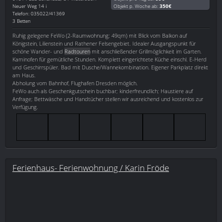
Neuer Weg 14 i
Objekt p. Woche ab:
350€
Telefon: 035022/41369
3 Betten
Ruhig gelegene FeWo (2-Raumwohnung; 49qm) mit Blick vom Balkon auf
Königstein, Lilienstein und Rathener Felsengebiet. Idealer Ausgangspunkt für
schöne Wander- und
Radtouren
mit anschließender Grillmöglichkeit im Garten.
Kaminofen für gemütliche Stunden. Komplett eingerichtete Küche einschl. E-Herd
und Geschirrspüler. Bad mit Dusche/Wannekombination. Eigener Parkplatz direkt
am Haus.
Abholung vom Bahnhof, Flughafen Dresden möglich.
FeWo auch als Geschenkgutschein buchbar; kinderfreundlich; Haustiere auf
Anfrage; Bettwäsche und Handtücher stellen wir ausreichend und kostenlos zur
Verfügung.
Ferienhaus- Ferienwohnung / Karin Fröde