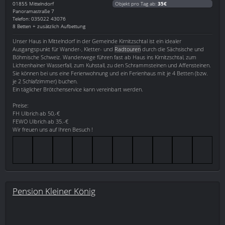
01855
Mittelndorf
Objekt pro Tag ab:
35€
Panoramastraße 7
Telefon: 035022 43076
8 Betten + zusätzlich Aufbettung
Unser Haus in Mittelndorf in der Gemeinde Kirnitzschtal ist ein idealer
Ausgangspunkt für Wander-, Kletter- und
Radtouren
durch die Sächsische und
Böhmische Schweiz. Wanderwege führen fast ab Haus ins Kirnitzschtal, zum
Lichtenhainer Wasserfall, zum Kuhstall, zu den Schrammsteinen und Affensteinen.
Sie können bei uns eine Ferienwohnung und ein Ferienhaus mit je 4 Betten (bzw.
je 2 Schlafzimmer) buchen.
Ein täglicher Brötchenservice kann vereinbart werden.
Preise:
FH Ulbrich ab 50,-€
FEWO Ulbrich ab 35.-€
Wir freuen uns auf Ihren Besuch !
Pension Kleiner König