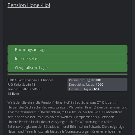
Pension Hönel-Hof
Buchungsanfrage
Internetseite
Geografische Lage
01814
Bad Schandau, OT Krippen
Person pro Tag ab:
50€
F.-G.-Keller-Straße 15
Doppelzi. p. Tag ab:
100€
Telefon: 035028 859600
Einzelzi. p. Tag ab:
65€
15 Betten
Wir laden Sie ein in die Pension "Hönel Hof" in Bad Schandau OT Krippen, im
Herzen der Sächsischen Schweiz gelegen. Wir bieten Ihnen 2 Zweibettzimmer und
1 Vierbettzimmer zur Übernachtung mit Frühstück. Sollten Sie auf Fahrradtour
sein, finden Sie bei uns auch ein preiswertes Bikerquartier bis 4 Personen.
Unsere Pension ist ein idealer Ausgangspunkt für Wanderungen zu allen
Sehenswürdigkeiten der Sächsischen- und Böhmischen Schweiz. Die einzigartige
Natur- und Felsenlandschaft bietet alle Voraussetzungen für einen erholsamen