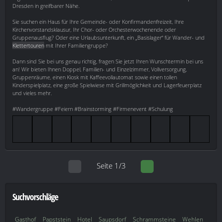
Dresden in greifbarer Nähe.
Sie suchen ein Haus für Ihre Gemeinde- oder Konfirmandenfreizeit, Ihre
Kirchenvorstandsklausur, Ihr Chor- oder Orchesterwochenende oder
Gruppenausflug? Oder eine Urlaubsunterkunft, ein „Basislager“ für Wander- und
Klettertouren
mit Ihrer Familiengruppe?
Dann sind Sie bei uns genau richtig, fragen Sie jetzt Ihren Wunschtermin bei uns
an! Wir bieten Ihnen Doppel, Familien- und Einzelzimmer, Vollversorgung,
Gruppenräume, einen Kiosk mit Kaffeevollautomat sowie einen tollen
Kinderspielplatz, eine große Spielwiese mit Grillmöglichkeit und Lagerfeuerplatz
und vieles mehr.
#Wandergruppe #Feiern #Brainstorming #Firmenevent #Schulung
Seite 1/3
Suchvorschläge
Gasthof
Papststein
Hotel
Saupsdorf
Schrammsteine
Wehlen