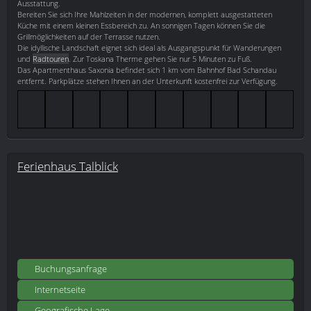
Ausstattung.
Bereiten Sie sich Ihre Mahlzeiten in der modernen, komplett ausgestatteten
Küche mit einem kleinen Essbereich zu. An sonnigen Tagen können Sie die
Grillmöglichkeiten auf der Terrasse nutzen.
Die idyllische Landschaft eignet sich ideal als Ausgangspunkt für Wanderungen
und
Radtouren
. Zur Toskana Therme gehen Sie nur 5 Minuten zu Fuß.
Das Apartmenthaus Saxonia befindet sich 1 km vom Bahnhof Bad Schandau
entfernt. Parkplätze stehen Ihnen an der Unterkunft kostenfrei zur Verfügung.
Ferienhaus Talblick
Buchungsanfrage
Internetseite
Geografische Lage