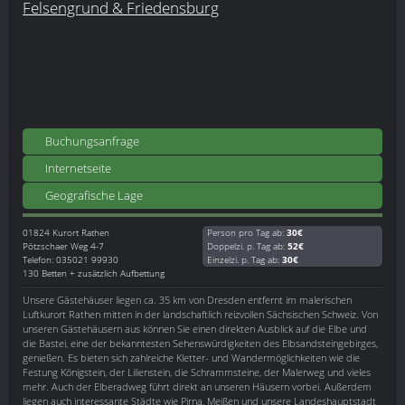
Felsengrund & Friedensburg
Buchungsanfrage
Internetseite
Geografische Lage
01824
Kurort Rathen
Person pro Tag ab:
30€
Pötzschaer Weg 4-7
Doppelzi. p. Tag ab:
52€
Telefon: 035021 99930
Einzelzi. p. Tag ab:
30€
130 Betten + zusätzlich Aufbettung
Unsere Gästehäuser liegen ca. 35 km von Dresden entfernt im malerischen
Luftkurort Rathen mitten in der landschaftlich reizvollen Sächsischen Schweiz. Von
unseren Gästehäusern aus können Sie einen direkten Ausblick auf die Elbe und
die Bastei, eine der bekanntesten Sehenswürdigkeiten des Elbsandsteingebirges,
genießen. Es bieten sich zahlreiche Kletter- und Wandermöglichkeiten wie die
Festung Königstein, der Lilienstein, die Schrammsteine, der Malerweg und vieles
mehr. Auch der Elberadweg führt direkt an unseren Häusern vorbei. Außerdem
liegen auch interessante Städte wie Pirna, Meißen und unsere Landeshauptstadt