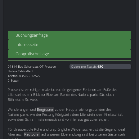
Buchungsanfrage
Internetseite
Geografische Lage
01814
Bad Schandau, OT Prossen
Objekt pro Tag ab:
45€
Untere Talstraße 5
Telefon: 035022 42522
2 Betten
Prossen ist ein ruhiger, malerisch schön gelegener Ferienort am Fuße des
Liliensteines, mit Blick zur Elbe, am Rande des Nationalparks Sächsisch –
Böhmische Schweiz.
Wanderungen und
Bergtouren
zu den Hauptanziehungspunkten des
Nationalparks, wie der Festung Königstein, dem Lilienstein, dem Kirnitzschtal,
sowie dem Schrammsteinmassiv sind von hier aus gut zu erreichen.
Für Urlauber, die Ruhe und ursprüngliche Wälder suchen, ist die Gegend ideal.
Aber auch
Radtouren
auf unserem Elberandweg sind bei unseren Gästen sehr