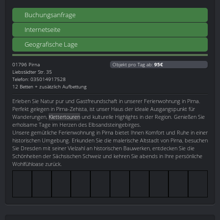
Buchungsanfrage
Internetseite
Geografische Lage
01796
Pirna
Objekt pro Tag ab:
95€
Liebstädter Str. 35
Telefon: 035014917528
12 Betten + zusätzlich Aufbettung
Erleben Sie Natur pur und Gastfreundschaft in unserer Ferienwohnung in Pirna.
Perfekt gelegen in Pirna-Zehista, ist unser Haus der ideale Ausgangspunkt für
Wanderungen,
Klettertouren
und kulturelle Highlights in der Region. Genießen Sie
erholsame Tage im Herzen des Elbsandsteingebirges.
Unsere gemütliche Ferienwohnung in Pirna bietet Ihnen Komfort und Ruhe in einer
historischen Umgebung. Erkunden Sie die malerische Altstadt von Pirna, besuchen
Sie Dresden mit seiner Vielzahl an historischen Bauwerken, entdecken Sie die
Schönheiten der Sächsischen Schweiz und kehren Sie abends in Ihre persönliche
Wohlfühloase zurück.