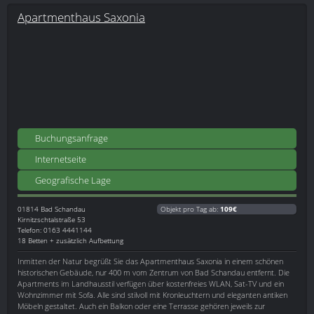
Apartmenthaus Saxonia
Buchungsanfrage
Internetseite
Geografische Lage
01814
Bad Schandau
Objekt pro Tag ab:
109€
Kirnitzschtalstraße 53
Telefon: 0163 4441144
18 Betten + zusätzlich Aufbettung
Inmitten der Natur begrüßt Sie das Apartmenthaus Saxonia in einem schönen
historischen Gebäude, nur 400 m vom Zentrum von Bad Schandau entfernt. Die
Apartments im Landhausstil verfügen über kostenfreies WLAN, Sat-TV und ein
Wohnzimmer mit Sofa. Alle sind stilvoll mit Kronleuchtern und eleganten antiken
Möbeln gestaltet. Auch ein Balkon oder eine Terrasse gehören jeweils zur