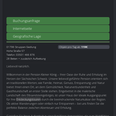
Buchungsanfrage
Internetseite
Geografische Lage
01796
Struppen-Siedlung
Objekt pro Tag ab:
119€
Hohe Straße 57
Telefon: 03501 466 876
28 Betten + zusätzlich Aufbettung
Liebevoll natürlich.
Willkommen in der Pension Kleiner König – Ihrer Oase der Ruhe und Erholung im
Herzen der Sächsischen Schweiz. Unsere liebevoll geführte Pension orientiert sich
an traditionellen Werten, wie Familie, Heimat, Genuss, Entspannung und Natur
bietet Ihnen einen Ort, an dem Gemütlichkeit, Naturverbundenheit und
Gastfreundschaft an erster Stelle stehen. Eingebettet in die malerische
Landschaft des Elbsandsteingebirges, ist unser Haus der ideale Ausgangspunkt
für Ihre
Entdeckungstouren
durch die beeindruckende Naturkulisse der Region.
Ob aktive Wanderungen oder einfach nur Entspannen – bei uns finden Sie die
perfekte Balance zwischen Abenteuer und Erholung.
Genießen Sie Ihren Aufenthalt in einer familiären Atmosphäre, die zum Wohlfühlen