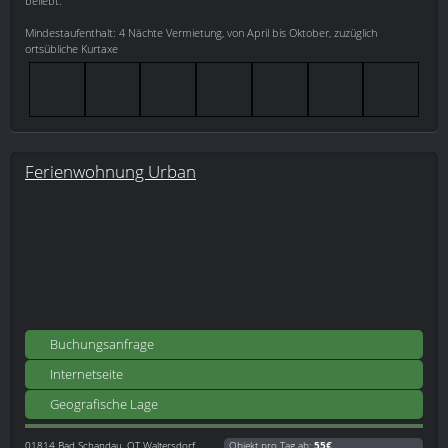
beliebt.
Mindestaufenthalt: 4 Nächte Vermietung, von April bis Oktober, zuzüglich
ortsübliche Kurtaxe
Ferienwohnung Urban
Buchungsanfrage
Internetseite
Geografische Lage
01814
Bad Schandau, OT Waltersdorf
Objekt pro Tag ab:
55€