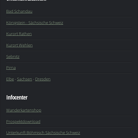
Bad Schandau
Königstein - Sächsische Schweiz
Kurort Rathen
Kurort Wehlen
Sebnitz
Pirna
Elbe
-
Sachsen
-
Dresden
Infocenter
Wanderkartenshop
Prospektdownload
Unterkunft Böhmisch Sächsische Schweiz