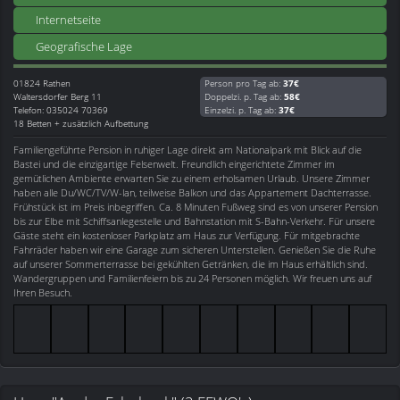
Internetseite
Geografische Lage
01824
Rathen
Person pro Tag ab:
37€
Waltersdorfer Berg 11
Doppelzi. p. Tag ab:
58€
Telefon: 035024 70369
Einzelzi. p. Tag ab:
37€
18 Betten + zusätzlich Aufbettung
Familiengeführte Pension in ruhiger Lage direkt am Nationalpark mit Blick auf die
Bastei und die einzigartige Felsenwelt. Freundlich eingerichtete Zimmer im
gemütlichen Ambiente erwarten Sie zu einem erholsamen Urlaub. Unsere Zimmer
haben alle Du/WC/TV/W-lan, teilweise Balkon und das Appartement Dachterrasse.
Frühstück ist im Preis inbegriffen. Ca. 8 Minuten Fußweg sind es von unserer Pension
bis zur Elbe mit Schiffsanlegestelle und Bahnstation mit S-Bahn-Verkehr. Für unsere
Gäste steht ein kostenloser Parkplatz am Haus zur Verfügung. Für mitgebrachte
Fahrräder haben wir eine Garage zum sicheren Unterstellen. Genießen Sie die Ruhe
auf unserer Sommerterrasse bei gekühlten Getränken, die im Haus erhältlich sind.
Wandergruppen und Familienfeiern bis zu 24 Personen möglich. Wir freuen uns auf
Ihren Besuch.