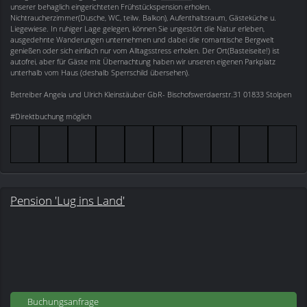
unserer behaglich eingerichteten Frühstückspension erholen.
Nichtraucherzimmer(Dusche, WC, teilw. Balkon), Aufenthaltsraum, Gästeküche u.
Liegewiese. In ruhiger Lage gelegen, können Sie ungestört die Natur erleben,
ausgedehnte Wanderungen unternehmen und dabei die romantische Bergwelt
genießen oder sich einfach nur vom Alltagsstress erholen. Der Ort(Basteiseite!) ist
autofrei, aber für Gäste mit Übernachtung haben wir unseren eigenen Parkplatz
unterhalb vom Haus (deshalb Sperrschild übersehen).
Betreiber Angela und Ulrich Kleinstäuber GbR- Bischofswerdaerstr.31 01833 Stolpen
#Direktbuchung möglich
Pension 'Lug ins Land'
Buchungsanfrage