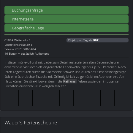
Buchungsanfrage
Internetseite
Geografische Lage
01814
Waltersdorf
Objekt pro Tag ab:
90€
Liliensteinstraße 39 c
Telefon: 0173 9065404
16 Betten + zusätzlich Aufbettung
In dieser mühevoll und mit Liebe zum Detail restaurierten alten Bauernscheune
erwarten Sie vier komplett eingerichtete Ferienwohnungen für je 3-5 Personen. Nach
Ihren Tagestouren durch die Sächsische Schweiz und durch das Elbsandsteingebirge
lädt eine überdachte Sitzecke mit Grillmöglichkeit zu gemütlichen Abenden ein. Vom
Haus können Sie direkt loswandern - die
Rathener
Felsen sowie den imposanten
Lilienstein erreichen Sie in wenigen Minuten.
Wauer's Ferienscheune