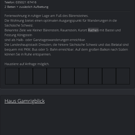
Telefon: 035021 67416
2 Betten + zusätzlich Aufbettung
Ferienwohnung in ruhiger Lage am Fuß des Bärensteines.
Die Wohnung bietet einen optimalen Ausgangspunkt für Wanderungen in die
Sächsische Schweiz.
Bekannte Ziele wie Kleiner Bärenstein, Rauenstein, Kurort
Rathen
mit Bastei und
Festung Königstein
sind als Halb- oder Ganztageswanderungen erreichbar.
Die Landeshauptstadt Dresden, die hintere Sächsische Schweiz und das Bielatal sind
bequem mit PKW, Bus oder S- Bahn erreichbar. Auf dem großen Balkon nach Süden
können Sie in Ruhe entspannen.
Haustiere auf Anfrage möglich.
Haus Gamrigblick