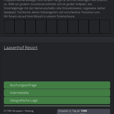
ca. 5000 qm großem Grundstück befindet sich ein großer Grillplatz, das
Streichelgehege mit den Kamerunschafen, eine Streuobstwiese, Liegewiese, kleiner
Spielplatz, Tischtennis, kleiner Kräutergarten und verschiedene Teesorten uvm.
Wir freuen uns auf Ihren Besuch in unserer Ferienscheune.
Laasenhof Resort
Buchungsanfrage
Internetseite
Geografische Lage
01796
Struppen / Weissig
Doppelzi. p. Tag ab:
125€