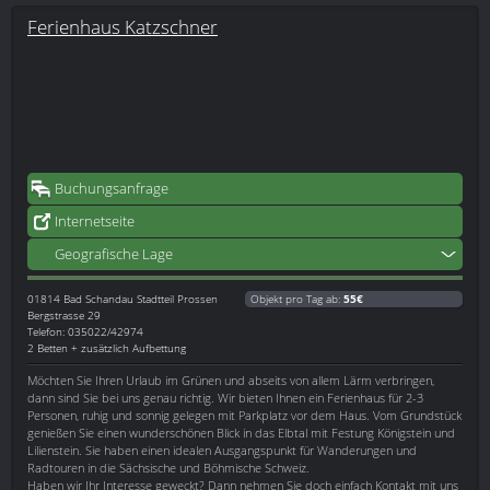
Ferienhaus Katzschner
Buchungsanfrage
Internetseite
Geografische Lage
01814
Bad Schandau Stadtteil Prossen
Objekt pro Tag ab:
55€
Bergstrasse 29
Telefon: 035022/42974
2 Betten + zusätzlich Aufbettung
Möchten Sie Ihren Urlaub im Grünen und abseits von allem Lärm verbringen,
dann sind Sie bei uns genau richtig. Wir bieten Ihnen ein Ferienhaus für 2-3
Personen, ruhig und sonnig gelegen mit Parkplatz vor dem Haus. Vom Grundstück
genießen Sie einen wunderschönen Blick in das Elbtal mit Festung Königstein und
Lilienstein. Sie haben einen idealen Ausgangspunkt für Wanderungen und
Radtouren in die Sächsische und Böhmische Schweiz.
Haben wir Ihr Interesse geweckt? Dann nehmen Sie doch einfach Kontakt mit uns