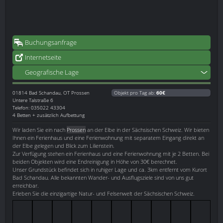
Buchungsanfrage
Internetseite
Geografische Lage
01814
Bad Schandau, OT Prossen
Objekt pro Tag ab:
60€
Untere Talstraße 6
Telefon: 035022 43304
4 Betten + zusätzlich Aufbettung
Wir laden Sie ein nach
Prossen
an der Elbe in der Sächsischen Schweiz. Wir bieten
Ihnen ein Ferienhaus und eine Ferienwohnung mit separatem Eingang direkt an
der Elbe gelegen und Blick zum Lilienstein.
Zur Verfügung stehen ein Ferienhaus und eine Ferienwohnung mit je 2 Betten. Bei
beiden Objekten wird eine Endreinigung in Höhe von 30€ berechnet.
Unser Grundstück befindet sich in ruhiger Lage und ca. 3km entfernt vom Kurort
Bad Schandau. Alle bekannten Wander- und Ausflugsziele sind von uns gut
erreichbar.
Erleben Sie die einzigartige Natur- und Felsenwelt der Sächsischen Schweiz.