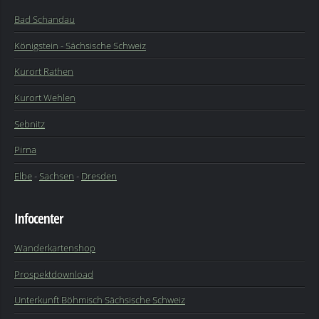
Bad Schandau
Königstein - Sächsische Schweiz
Kurort Rathen
Kurort Wehlen
Sebnitz
Pirna
Elbe
-
Sachsen
-
Dresden
Infocenter
Wanderkartenshop
Prospektdownload
Unterkunft Böhmisch Sächsische Schweiz