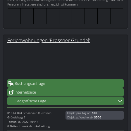
Personen. Haustiere sind uns herzlich willkommen.
Ferienwohnungen 'Prossner Gründel'
Buchungsanfrage
Internetseite
Geografische Lage
01814
Bad Schandau Stt Prossen
Objekt pro Tag ab:
50€
Gründelweg 7
Objekt p. Woche ab:
350€
Telefon: 035022 40444
8 Betten + zusätzlich Aufbettung