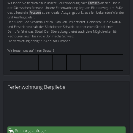
Wir laden Sie herzlich ein in unsere Ferienwohnung nach
Prossen
an der Elbe in
der Sächsischen Schweiz. Unsere Ferienwohnung liegt am Elberadweg, am Fuße
des Lilienstein.
Prossen
ist ein idealer Ausgangspunkt zu allen bekannten Wander-
und Ausflugszielen.
Der Kurort Bad Schandau ist ca. 3km von uns entfernt. Genießen Sie die Natur-
und Felsenlandschaft der Sächsischen Schweiz, oder erleben Sie bei einer
Dampferfahrt das Elbtal. Der Elberadweg bietet auch viele Möglichkeiten für
Radtouren, auch bis in die Böhmische Schweiz.
Die Vermietung erfolgt für April bis Oktober.
Wir freuen uns auf Ihren Besuch!
Ferienwohnung Bergliebe
Buchungsanfrage