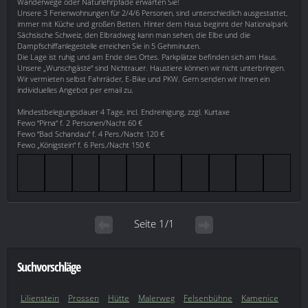
Wanderwege oder Naturlehrpfade erwarten Sie!
Unsere 3 Ferienwohnungen für 2/4/6 Personen, sind unterschiedlich ausgestattet,
immer mit Küche und großen Betten. Hinter dem Haus beginnt der Nationalpark
Sächsische Schweiz, den Elbradweg kann man sehen, die Elbe und die
Dampfschiffanlegestelle erreichen Sie in 5 Gehminuten.
Die Lage ist ruhig und am Ende des Ortes. Parkplätze befinden sich am Haus.
Unsere „Wunschgäste“ sind Nichtrauer. Haustiere können wir nicht unterbringen.
Wir vermieten selbst Fahrräder, E-Bike und PKW. Gern senden wir Ihnen ein
individuelles Angebot per email zu.
Mindestbelegungsdauer 4 Tage, incl. Endreinigung, zzgl. Kurtaxe
Fewo “Pirna“ f. 2 Personen/Nacht 60 €
Fewo “Bad Schandau“ f. 4 Pers./Nacht 120 €
Fewo „Königstein“ f. 6 Pers./Nacht 150 €
Seite 1/1
Suchvorschläge
Lilienstein
Prossen
Hütte
Malerweg
Felsenbühne
Kamenice