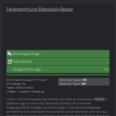
Ferienwohnung Eibenstein-Reuter
Buchungsanfrage
Internetseite
Geografische Lage
01814
Bad Schandau, OT Prossen
Person pro Tag ab:
18€
Gründelweg 14a
Objekt pro Tag ab:
36€
Telefon: 035022 40332
2 Betten + zusätzlich Aufbettung
Unsere 2 Sterne Ferienwohnung befindet sich direkt am Elbradweg in
Prossen
in
idyllischer Lage im Herzen der Sächsischen Schweiz. Sie ist zentraler
Ausgangspunkt für Ausflüge und Wanderungen in das Elbsandsteingebirge.
Genießen Sie den unverbauten Panoramablick auf die Elbe direkt vom Haus aus.
Die Wohnung ist modern ausgestattet und bietet mit einer Aufbettung Platz für 3