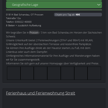
Geografische Lage
01814
Bad Schandau, OT Prossen
Objekt pro Tag ab:
48€
Talstraße 12a
Telefon: 035022 40000
8 Betten + zusätzlich Aufbettung
Wir begrüßen Sie in
Prossen
/ 3 km von Bad Schandau im Herzen der Sächsischen
Schweiz.
Unsere Unterkunft bietet 2 Ferienwohnungen (37m² und 90m²) mit WLAN,
Grillmöglichkeit auf der überdachten Terrasse und kostenfreie Parkplätze.
Sie können Ihre Ausflüge direkt ab der Haustür starten, zu Fuß, mit dem
Linienbus oder auch dem Dampfer.
Umfangreiches Informationsmaterial für Ihre Ausflüge und Wanderungen haben
wir für Sie zusammengestellt.
Informieren Sie sich gern auf unserer Homepage über Verfügbarkeit und Preise.
Ferienhaus und Ferienwohnung Streit