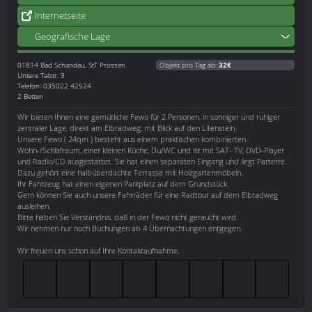
Internetseite
Geografische Lage
01814
Bad Schandau, StT Prossen
Objekt pro Tag ab:
32€
Untere Talstr. 3
Telefon: 035022 42524
2 Betten
Wir bieten Ihnen eine gemütliche Fewo für 2 Personen, in sonniger und ruhiger
zentraler Lage, direkt am Elbradweg, mit Blick auf den Lilienstein.
Unsere Fewo ( 24qm ) besteht aus einem praktischen kombinierten
Wohn-/Schlafraum, einer kleinen Küche, Du/WC und ist mit SAT- TV, DVD-Player
und Radio/CD ausgestattet. Sie hat einen separaten Eingang und liegt Parterre.
Dazu gehört eine halbüberdachte Terrasse mit Holzgartenmöbeln.
Ihr Fahrzeug hat einen eigenen Parkplatz auf dem Grundstück.
Gern können Sie auch unsere Fahrräder für eine Radtour auf dem Elbradweg
ausleihen.
Bitte haben Sie Verständnis, daß in der Fewo nicht geraucht wird.
Wir nehmen nur noch Buchungen ab 4 Übernachtungen entgegen.
Wir freuen uns schon auf Ihre Kontaktaufnahme.