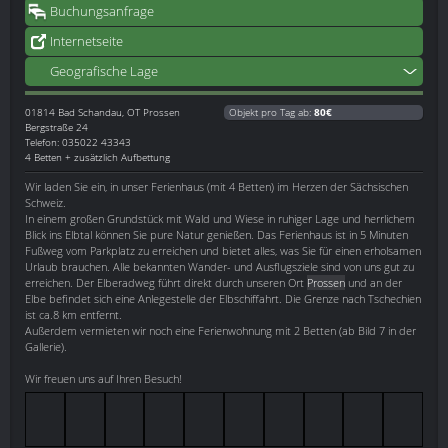
Buchungsanfrage
Internetseite
Geografische Lage
01814
Bad Schandau, OT Prossen
Objekt pro Tag ab:
80€
Bergstraße 24
Telefon: 035022 43343
4 Betten + zusätzlich Aufbettung
Wir laden Sie ein, in unser Ferienhaus (mit 4 Betten) im Herzen der Sächsischen
Schweiz.
In einem großen Grundstück mit Wald und Wiese in ruhiger Lage und herrlichem
Blick ins Elbtal können Sie pure Natur genießen. Das Ferienhaus ist in 5 Minuten
Fußweg vom Parkplatz zu erreichen und bietet alles, was Sie für einen erholsamen
Urlaub brauchen. Alle bekannten Wander- und Ausflugsziele sind von uns gut zu
erreichen. Der Elberadweg führt direkt durch unseren Ort
Prossen
und an der
Elbe befindet sich eine Anlegestelle der Elbschiffahrt. Die Grenze nach Tschechien
ist ca.8 km entfernt.
Außerdem vermieten wir noch eine Ferienwohnung mit 2 Betten (ab Bild 7 in der
Gallerie).
Wir freuen uns auf Ihren Besuch!