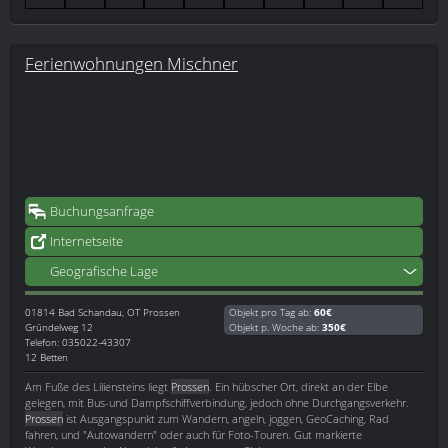
Ferienwohnungen Mischner
Buchungsanfrage
Internetseite
Geografische Lage
01814
Bad Schandau, OT Prossen
Objekt pro Tag ab:
60€
Gründelweg 12
Objekt p. Woche ab:
350€
Telefon: 035022-43307
12 Betten
Am Fuße des Liliensteins liegt
Prossen
. Ein hübscher Ort, direkt an der Elbe
gelegen, mit Bus-und Dampfschiffverbindung, jedoch ohne Durchgangsverkehr.
Prossen
ist Ausgangspunkt zum Wandern, angeln, joggen, GeoCaching, Rad
fahren, und "Autowandern" oder auch für Foto-Touren. Gut markierte