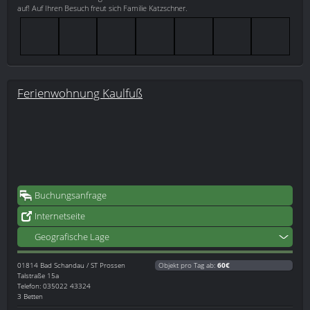
auf! Auf Ihren Besuch freut sich Familie Katzschner.
Ferienwohnung Kaulfuß
Buchungsanfrage
Internetseite
Geografische Lage
01814
Bad Schandau / ST Prossen
Objekt pro Tag ab:
60€
Talstraße 15a
Telefon: 035022 43324
3 Betten