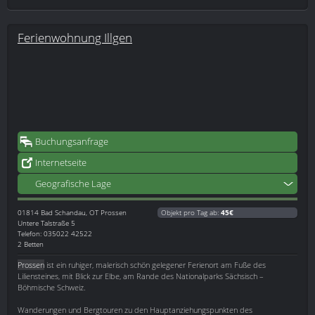
Ferienwohnung Illgen
Buchungsanfrage
Internetseite
Geografische Lage
01814
Bad Schandau, OT Prossen
Objekt pro Tag ab:
45€
Untere Talstraße 5
Telefon: 035022 42522
2 Betten
Prossen
ist ein ruhiger, malerisch schön gelegener Ferienort am Fuße des
Liliensteines, mit Blick zur Elbe, am Rande des Nationalparks Sächsisch –
Böhmische Schweiz.
Wanderungen und Bergtouren zu den Hauptanziehungspunkten des