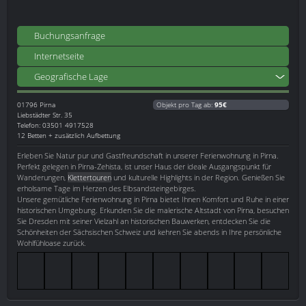
Buchungsanfrage
Internetseite
Geografische Lage
01796
Pirna
Objekt pro Tag ab:
95€
Liebstädter Str. 35
Telefon: 03501 4917528
12 Betten + zusätzlich Aufbettung
Erleben Sie Natur pur und Gastfreundschaft in unserer Ferienwohnung in Pirna.
Perfekt gelegen in Pirna-Zehista, ist unser Haus der ideale Ausgangspunkt für
Wanderungen,
Klettertouren
und kulturelle Highlights in der Region. Genießen Sie
erholsame Tage im Herzen des Elbsandsteingebirges.
Unsere gemütliche Ferienwohnung in Pirna bietet Ihnen Komfort und Ruhe in einer
historischen Umgebung. Erkunden Sie die malerische Altstadt von Pirna, besuchen
Sie Dresden mit seiner Vielzahl an historischen Bauwerken, entdecken Sie die
Schönheiten der Sächsischen Schweiz und kehren Sie abends in Ihre persönliche
Wohlfühloase zurück.