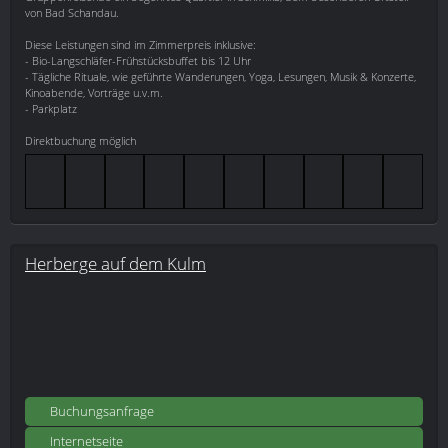
von Bad Schandau.
Diese Leistungen sind im Zimmerpreis inklusive:
- Bio-Langschläfer-Frühstücksbuffet bis 12 Uhr
- Tägliche Rituale, wie geführte Wanderungen, Yoga, Lesungen, Musik & Konzerte,
Kinoabende, Vorträge u.v.m.
- Parkplatz
Direktbuchung möglich
Herberge auf dem Kulm
Buchungsanfrage
Internetseite