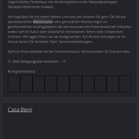
Urgemütliches Ferienhaus mit viel Atmosphäre in der Nationalparkregion
Sächsisch-Böhmische Schweiz!
Wir begrüßen Sie mit einem kleinen Umtrunk und beraten Sie gern. Ob Sie auf
abenteuerlichen
Klettertouren
oder gemütlichen Wanderungen zu
gastfreundlichen Ausflugslokalen die atemberaubende Felsenlandschaft erkunden
wollen, sich für Kultur oder Geschichte interessieren, Reiten oder Schwimmen
möchten: Wir sagen Ihnen, wo sie fündig werden. Auf Wunsch besorgen wir im
Voraus Karten für Konzerte, Oper, Sportveranstaltungen...
Nicht im Preis enthalten ist der Stromverbrauch. Wir berechnen 30 Cent pro Kwh.
!!!--Bitte Belegungsplan beachten ---!!!
#Umgebindehaus
Casa Benji