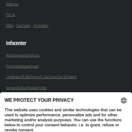
Sebnitz
Pirna
Elbe
-
Sachsen
-
Dresden
Infocenter
Wanderkartenshop
Prospektdownload
Unterkunft Böhmisch Sächsische Schweiz
Veranstaltungskalender
Kontakt
Impressum
Buchungsanfrage