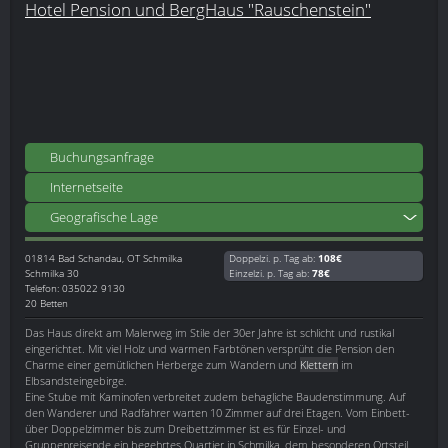
Hotel Pension und BergHaus "Rauschenstein"
Buchungsanfrage
Internetseite
Geografische Lage
01814
Bad Schandau, OT Schmilka
Doppelzi. p. Tag ab:
108€
Schmilka 30
Einzelzi. p. Tag ab:
78€
Telefon: 035022 9130
20 Betten
Das Haus direkt am Malerweg im Stile der 30er Jahre ist schlicht und rustikal
eingerichtet. Mit viel Holz und warmen Farbtönen versprüht die Pension den
Charme einer gemütlichen Herberge zum Wandern und
Klettern
im
Elbsandsteingebirge.
Eine Stube mit Kaminofen verbreitet zudem behagliche Baudenstimmung. Auf
den Wanderer und Radfahrer warten 10 Zimmer auf drei Etagen. Vom Einbett-
über Doppelzimmer bis zum Dreibettzimmer ist es für Einzel- und
Gruppenreisende ein begehrtes Quartier in Schmilka, dem besonderen Ortsteil