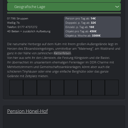
Geografische Lage
01796
Struppen
Person pro Tag ab:
14€
Weißig 7b
Doppelzi. p. Tag ab:
32€
Telefon: 0177 4737272
Einzelzi. p. Tag ab:
16€
40 Betten + zusätzlich Aufbettung
Objekt pro Tag ab:
450€
Objekt p. Woche ab:
3300€
Die naturnahe Herberge auf dem Kulm mit ihrem großen Außengelände liegt im
Herzen des Elbsandsteingebirges, unmittelbar am "Malerweg", am Waldrand und
ganz in der Nähe von zahlreichen
Kletterfelsen
.
Von hier aus seht ihr den Lilienstein, die Festung Königstein und die Bastei.
Ihr übernachtet im unsaniertem ehemaligen Ferienlager im DDR-Charme mit
Mehrbettzimmern und Gemeinschaftssanitäranlagen, könnt aber auch die
schickeren Tinyhäuser oder eine urige einfache Berghütte oder das ganze
Gelände mit Zeltplatz mieten.
Pension Hönel-Hof