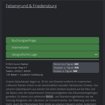
Felsengrund & Friedensburg
Buchungsanfrage
Internetseite
Geografische Lage
01824
Kurort Rathen
Person pro Tag ab:
30€
Pötzschaer Weg 4-7
Doppelzi. p. Tag ab:
52€
Telefon: 035021 99930
Einzelzi. p. Tag ab:
30€
130 Betten + zusätzlich Aufbettung
Unsere Gästehäuser liegen ca. 35 km von Dresden entfernt im malerischen
Luftkurort Rathen mitten in der landschaftlich reizvollen Sächsischen Schweiz. Von
unseren Gästehäusern aus können Sie einen direkten Ausblick auf die Elbe und
die Bastei, eine der bekanntesten Sehenswürdigkeiten des Elbsandsteingebirges,
genießen. Es bieten sich zahlreiche
Kletter
- und Wandermöglichkeiten wie die
Festung Königstein, der Lilienstein, die Schrammsteine, der Malerweg und vieles
mehr. Auch der Elberadweg führt direkt an unseren Häusern vorbei. Außerdem