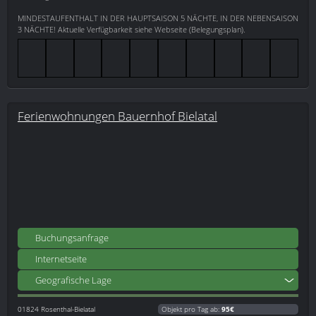
MINDESTAUFENTHALT IN DER HAUPTSAISON 5 NÄCHTE, IN DER NEBENSAISON
3 NÄCHTE! Aktuelle Verfügbarkeit siehe Webseite (Belegungsplan).
Ferienwohnungen Bauernhof Bielatal
Buchungsanfrage
Internetseite
Geografische Lage
01824
Rosenthal-Bielatal
Objekt pro Tag ab:
95€