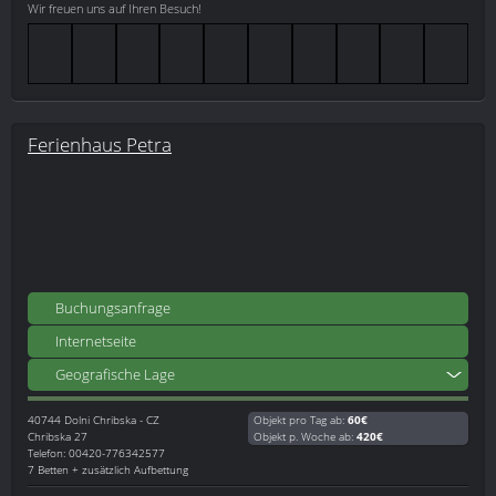
Wir freuen uns auf Ihren Besuch!
Ferienhaus Petra
Buchungsanfrage
Internetseite
Geografische Lage
40744
Dolni Chribska - CZ
Objekt pro Tag ab:
60€
Chribska 27
Objekt p. Woche ab:
420€
Telefon: 00420-776342577
7 Betten + zusätzlich Aufbettung