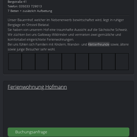
Bergstraße 41
Telefon: 035033 729013
7 Betten + zusätzlich Aufbettung
Unser Bauernhof, welcher im Nebenerwerb bewirtschaftet wird, liegt in ruhiger
Berglage im Ortsteil Bielatal.
Sie haben von unserem Hof eine traumhafte Aussicht auf die Sächsische Schweiz.
Wir züchten bei uns Galloway-Wildrinder und vermieten zwei gemütliche und
komfortabel eingerichtete Ferienwohnungen.
Bei uns fühlen sich Familien mit Kindern, Wander- und
Kletterfreunde
sowie, ältere
sowie junge Besucher sehr wohl.
Ferienwohnung Hofmann
Buchungsanfrage