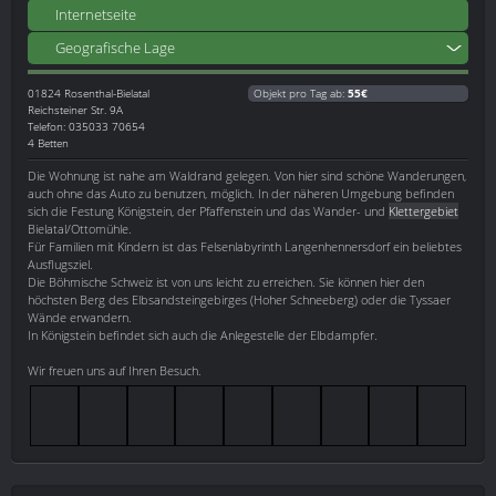
Internetseite
Geografische Lage
01824
Rosenthal-Bielatal
Objekt pro Tag ab:
55€
Reichsteiner Str. 9A
Telefon: 035033 70654
4 Betten
Die Wohnung ist nahe am Waldrand gelegen. Von hier sind schöne Wanderungen,
auch ohne das Auto zu benutzen, möglich. In der näheren Umgebung befinden
sich die Festung Königstein, der Pfaffenstein und das Wander- und
Klettergebiet
Bielatal/Ottomühle.
Für Familien mit Kindern ist das Felsenlabyrinth Langenhennersdorf ein beliebtes
Ausflugsziel.
Die Böhmische Schweiz ist von uns leicht zu erreichen. Sie können hier den
höchsten Berg des Elbsandsteingebirges (Hoher Schneeberg) oder die Tyssaer
Wände erwandern.
In Königstein befindet sich auch die Anlegestelle der Elbdampfer.
Wir freuen uns auf Ihren Besuch.