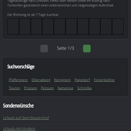
Tagesausflüge nach Dresden, Pillnitz oder Meißen sowie ein Ausflug nach
Tschechien garantieren einen erlebnisreichen und vielgestaltigen Aufenthalt.
Die Wohnung ist ab 7 Tage buchbar.
Seite 1/3
Suchvorschläge
Pfaffenstein
Elberadweg
Königstein
Papstdorf
Felsenbühne
Touren
Prossen
Pension
Kamenice
Schmilka
Sonderwünsche
Urlaub auf dem Bauernhof
Urlaub mit Kindern