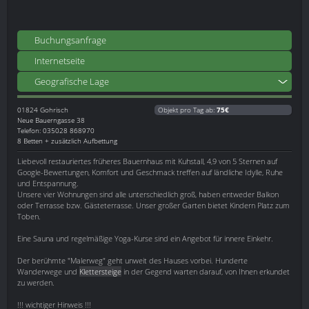
Buchungsanfrage
Internetseite
Geografische Lage
01824
Gohrisch
Objekt pro Tag ab:
75€
Neue Bauerngasse 38
Telefon: 035028 868970
8 Betten + zusätzlich Aufbettung
Liebevoll restauriertes früheres Bauernhaus mit Kuhstall, 4,9 von 5 Sternen auf
Google-Bewertungen, Komfort und Geschmack treffen auf ländliche Idylle, Ruhe
und Entspannung.
Unsere vier Wohnungen sind alle unterschiedlich groß, haben entweder Balkon
oder Terrasse bzw. Gästeterrasse. Unser großer Garten bietet Kindern Platz zum
Toben.
Eine Sauna und regelmäßige Yoga-Kurse sind ein Angebot für innere Einkehr.
Der berühmte "Malerweg" geht unweit des Hauses vorbei. Hunderte
Wanderwege und
Klettersteige
in der Gegend warten darauf, von Ihnen erkundet
zu werden.
!!! wichtiger Hinweis !!!