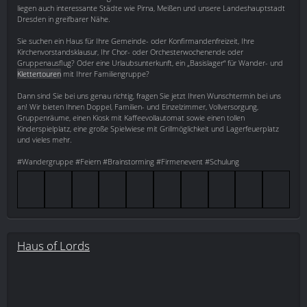
liegen auch interessante Städte wie Pirna, Meißen und unsere Landeshauptstadt
Dresden in greifbarer Nähe.
Sie suchen ein Haus für Ihre Gemeinde- oder Konfirmandenfreizeit, Ihre
Kirchenvorstandsklausur, Ihr Chor- oder Orchesterwochenende oder
Gruppenausflug? Oder eine Urlaubsunterkunft, ein „Basislager“ für Wander- und
Klettertouren
mit Ihrer Familiengruppe?
Dann sind Sie bei uns genau richtig, fragen Sie jetzt Ihren Wunschtermin bei uns
an! Wir bieten Ihnen Doppel, Familien- und Einzelzimmer, Vollversorgung,
Gruppenräume, einen Kiosk mit Kaffeevollautomat sowie einen tollen
Kinderspielplatz, eine große Spielwiese mit Grillmöglichkeit und Lagerfeuerplatz
und vieles mehr.
#Wandergruppe #Feiern #Brainstorming #Firmenevent #Schulung
Haus of Lords