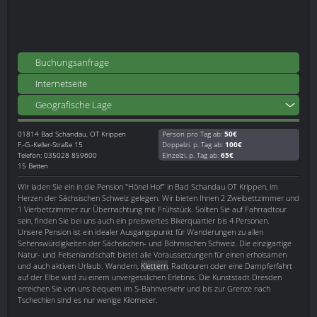
Buchungsanfrage
Internetseite
Geografische Lage
01814
Bad Schandau, OT Krippen
Person pro Tag ab:
50€
F.-G.-Keller-Straße 15
Doppelzi. p. Tag ab:
100€
Telefon: 035028 859600
Einzelzi. p. Tag ab:
65€
15 Betten
Wir laden Sie ein in die Pension "Hönel Hof" in Bad Schandau OT Krippen, im
Herzen der Sächsischen Schweiz gelegen. Wir bieten Ihnen 2 Zweibettzimmer und
1 Vierbettzimmer zur Übernachtung mit Frühstück. Sollten Sie auf Fahrradtour
sein, finden Sie bei uns auch ein preiswertes Bikerquartier bis 4 Personen.
Unsere Pension ist ein idealer Ausgangspunkt für Wanderungen zu allen
Sehenswürdigkeiten der Sächsischen- und Böhmischen Schweiz. Die einzigartige
Natur- und Felsenlandschaft bietet alle Voraussetzungen für einen erholsamen
und auch aktiven Urlaub. Wandern,
Klettern
, Radtouren oder eine Dampferfahrt
auf der Elbe wird zu einem unvergesslichen Erlebnis. Die Kunststadt Dresden
erreichen Sie von uns bequem im S-Bahnverkehr und bis zur Grenze nach
Tschechien sind es nur wenige Kilometer.