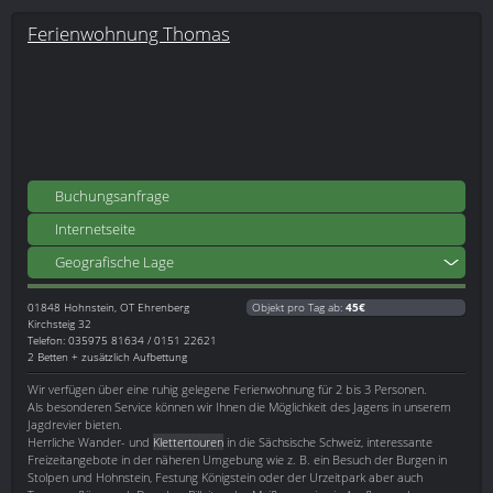
Ferienwohnung Thomas
Buchungsanfrage
Internetseite
Geografische Lage
01848
Hohnstein, OT Ehrenberg
Objekt pro Tag ab:
45€
Kirchsteig 32
Telefon: 035975 81634 / 0151 22621
2 Betten + zusätzlich Aufbettung
Wir verfügen über eine ruhig gelegene Ferienwohnung für 2 bis 3 Personen.
Als besonderen Service können wir Ihnen die Möglichkeit des Jagens in unserem
Jagdrevier bieten.
Herrliche Wander- und
Klettertouren
in die Sächsische Schweiz, interessante
Freizeitangebote in der näheren Umgebung wie z. B. ein Besuch der Burgen in
Stolpen und Hohnstein, Festung Königstein oder der Urzeitpark aber auch