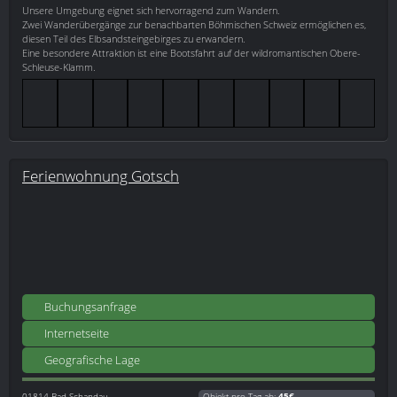
Unsere Umgebung eignet sich hervorragend zum Wandern.
Zwei Wanderübergänge zur benachbarten Böhmischen Schweiz ermöglichen es,
diesen Teil des Elbsandsteingebirges zu erwandern.
Eine besondere Attraktion ist eine Bootsfahrt auf der wildromantischen Obere-
Schleuse-Klamm.
Ferienwohnung Gotsch
Buchungsanfrage
Internetseite
Geografische Lage
01814
Bad Schandau
Objekt pro Tag ab:
45€