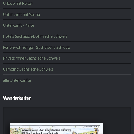
Urlaub mit Reiten
Unterkunft mit Sauna
Unterkunft - Karte
Hotels Sächsisch-Böhmische Schweiz
Ferienwohnungen Sächsische Schweiz
Privatzimmer Sächsische Schweiz
Camping Sächsische Schweiz
alle Unterkünfte
Wanderkarten