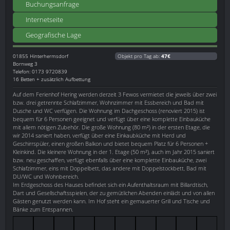
Buchungsanfrage
Internetseite
Geografische Lage
01855
Hinterhermsdorf
Objekt pro Tag ab:
47€
Bornweg 3
Telefon: 0173 9720839
16 Betten + zusätzlich Aufbettung
Auf dem Ferienhof Hering werden derzeit 3 Fewos vermietet die jeweils über zwei
bzw. drei getrennte Schlafzimmer, Wohnzimmer mit Essbereich und Bad mit
Dusche und WC verfügen. Die Wohnung im Dachgeschoss (renoviert 2015) ist
bequem für 6 Personen geeignet und verfügt über eine komplette Einbauküche
mit allem nötigen Zubehör. Die große Wohnung (80 m²) in der ersten Etage, die
wir 2014 saniert haben, verfügt über eine Einkaubküche mit Herd und
Geschirrspüler, einen großen Balkon und bietet bequem Platz für 6 Personen +
Kleinkind. Die kleinere Wohnung in der 1. Etage (50 m²), auch im Jahr 2015 saniert
bzw. neu geschaffen, verfügt ebenfalls über eine komplette Einbauküche, zwei
Schlafzimmer, eins mit Doppelbett, das andere mit Doppelstockbett, Bad mit
DU/WC und Wohnbereich.
Im Erdgeschoss des Hauses befindet sich ein Aufenthaltsraum mit Billardtisch,
Dart und Gesellschaftsspielen, der zu gemütlichen Abenden einlädt und von allen
Gästen genutzt werden kann. Im Hof steht ein gemauerter Grill und Tische und
Bänke zum Entspannen.