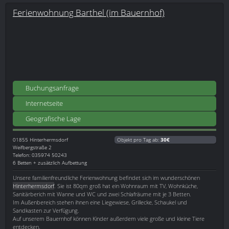
Ferienwohnung Barthel (im Bauernhof)
Buchungsanfrage
Internetseite
Geografische Lage
01855
Hinterhermsdorf
Objekt pro Tag ab:
30€
Weifbergstraße 2
Telefon: 035974 50243
6 Betten + zusätzlich Aufbettung
Unsere familienfreundliche Ferienwohnung befindet sich im wunderschönen
Hinterhermsdorf
. Sie ist 80qm groß hat ein Wohnraum mit TV, Wohnküche,
Sanitärberich mit Wanne und WC und zwei Schlafräume mit je 3 Betten.
Im Außenbereich stehen ihnen eine Liegewiese, Grillecke, Schaukel und
Sandkasten zur Verfügung.
Auf unserem Bauernhof können Kinder außerdem viele große und kleine Tiere
entdecken.