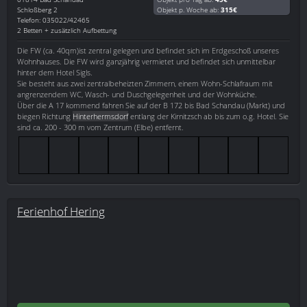
Schloßberg 2
Objekt p. Woche ab:
315€
Telefon: 035022/42465
2 Betten + zusätzlich Aufbettung
Die FW (ca. 40qm)ist zentral gelegen und befindet sich im Erdgeschoß unseres
Wohnhauses. Die FW wird ganzjährig vermietet und befindet sich unmittelbar
hinter dem Hotel Sigls.
Sie besteht aus zwei zentralbeheizten Zimmern, einem Wohn-Schlafraum mit
angrenzendem WC, Wasch- und Duschgelegenheit und der Wohnküche.
Über die A 17 kommend fahren Sie auf der B 172 bis Bad Schandau (Markt) und
biegen Richtung
Hinterhermsdorf
entlang der Kirnitzsch ab bis zum o.g. Hotel. Sie
sind ca. 200 - 300 m vom Zentrum (Elbe) entfernt.
Ferienhof Hering