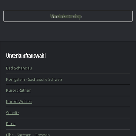
Wanderkartenshop
Unterkunftauswahl
Bad Schandau
Königstein - Sächsische Schweiz
Kurort Rathen
Kurort Wehlen
Sebnitz
Pirna
Elbe
-
Sachsen
-
Dresden