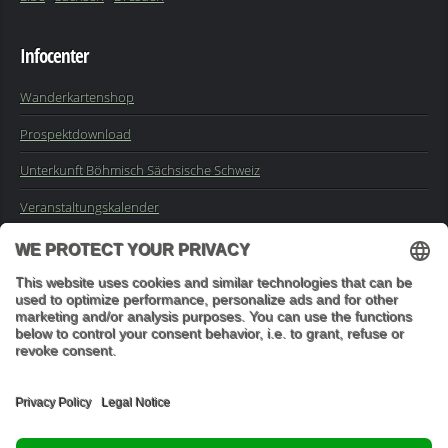
Infocenter
Wanderkartenshop
Prospektdownload
Unterkunft Böhmisch Sächsische Schweiz
Veranstaltungskalender
Kontakt
Impressum
Buchungsanfrage
Mail an die Redaktion
"In den Wäldern sind Dinge, über die nachzudenken man jahrelang