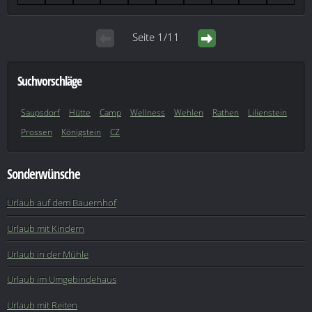
Seite 1/11
Suchvorschläge
Saupsdorf
Hütte
Camp
Wellness
Wehlen
Rathen
Lilienstein
Prossen
Königstein
CZ
Sonderwünsche
Urlaub auf dem Bauernhof
Urlaub mit Kindern
Urlaub in der Mühle
Urlaub im Umgebindehaus
Urlaub mit Reiten