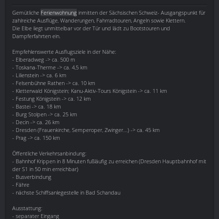
Gemütliche
Ferienwohnung
inmitten der Sächsischen Schweiz- Ausgangspunkt für
zahlreiche Ausflüge, Wanderungen, Fahrradtouren, Angeln sowie Klettern.
Die Elbe liegt unmittelbar vor der Tür und lädt zu Bootstouren und
Dampferfahrten ein.
Empfehlenswerte Ausflugsziele in der Nähe:
- Elberadweg -> ca. 500 m
- Toskana-Therme -> ca. 4,5 km
- Lilienstein -> ca. 6 km
- Felsenbühne Rathen -> ca. 10 km
- Kletterwald Königstein; Kanu-Aktiv-Tours Königstein -> ca. 11 km
- Festung Königstein -> ca. 12 km
- Bastei -> ca. 18 km
- Burg Stolpen -> ca. 25 km
- Decin -> ca. 26 km
- Dresden (Frauenkirche, Semperoper, Zwinger...) -> ca. 45 km
- Prag -> ca. 150 km
Öffentliche Verkehrsanbindung:
- Bahnhof Krippen in 8 Minuten fußläufig zu erreichen (Dresden Hauptbahnhof mit
der S1 in 50 min erreichbar)
- Busverbindung
- Fähre
- nächste Schiffsanlegestelle in Bad Schandau
Ausstattung:
- separater Eingang