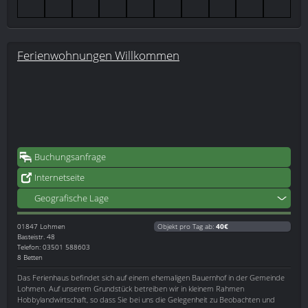
Ferienwohnungen Willkommen
Buchungsanfrage
Internetseite
Geografische Lage
01847
Lohmen
Objekt pro Tag ab:
40€
Basteistr. 48
Telefon: 03501 588603
8 Betten
Das Ferienhaus befindet sich auf einem ehemaligen Bauernhof in der Gemeinde
Lohmen. Auf unserem Grundstück betreiben wir in kleinem Rahmen
Hobbylandwirtschaft, so dass Sie bei uns die Gelegenheit zu Beobachten und