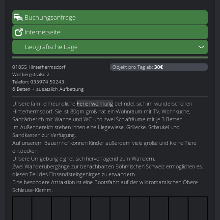
Buchungsanfrage
Internetseite
Geografische Lage
01855
Hinterhermsdorf
Objekt pro Tag ab:
30€
Weifbergstraße 2
Telefon: 035974 50243
6 Betten + zusätzlich Aufbettung
Unsere familienfreundliche
Ferienwohnung
befindet sich im wunderschönen
Hinterhermsdorf. Sie ist 80qm groß hat ein Wohnraum mit TV, Wohnküche,
Sanitärberich mit Wanne und WC und zwei Schlafräume mit je 3 Betten.
Im Außenbereich stehen ihnen eine Liegewiese, Grillecke, Schaukel und
Sandkasten zur Verfügung.
Auf unserem Bauernhof können Kinder außerdem viele große und kleine Tiere
entdecken.
Unsere Umgebung eignet sich hervorragend zum Wandern.
Zwei Wanderübergänge zur benachbarten Böhmischen Schweiz ermöglichen es,
diesen Teil des Elbsandsteingebirges zu erwandern.
Eine besondere Attraktion ist eine Bootsfahrt auf der wildromantischen Obere-
Schleuse-Klamm.