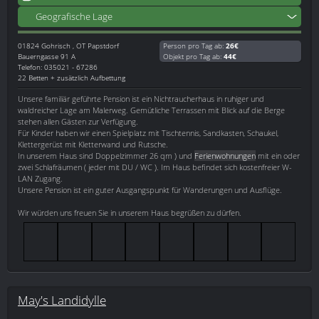
Geografische Lage
01824
Gohrisch , OT Papstdorf
Person pro Tag ab:
26€
Bauerngasse 91 A
Objekt pro Tag ab:
44€
Telefon: 035021 - 67286
22 Betten + zusätzlich Aufbettung
Unsere familiär geführte Pension ist ein Nichtraucherhaus in ruhiger und
waldreicher Lage am Malerweg. Gemütliche Terrassen mit Blick auf die Berge
stehen allen Gästen zur Verfügung.
Für Kinder haben wir einen Spielplatz mit Tischtennis, Sandkasten, Schaukel,
Klettergerüst mit Kletterwand und Rutsche.
In unserem Haus sind Doppelzimmer 26 qm ) und
Ferienwohnungen
mit ein oder
zwei Schlafräumen ( jeder mit DU / WC ). Im Haus befindet sich kostenfreier W-
LAN Zugang.
Unsere Pension ist ein guter Ausgangspunkt für Wanderungen und Ausflüge.
Wir würden uns freuen Sie in unserem Haus begrüßen zu dürfen.
May's Landidylle