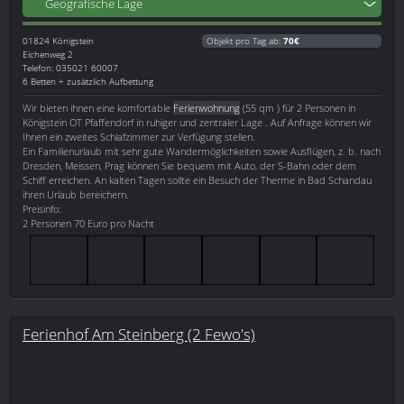
Geografische Lage
01824
Königstein
Objekt pro Tag ab:
70€
Eichenweg 2
Telefon: 035021 60007
6 Betten + zusätzlich Aufbettung
Wir bieten ihnen eine komfortable
Ferienwohnung
(55 qm ) für 2 Personen in
Königstein OT Pfaffendorf in ruhiger und zentraler Lage . Auf Anfrage können wir
Ihnen ein zweites Schlafzimmer zur Verfügung stellen.
Ein Familienurlaub mit sehr gute Wandermöglichkeiten sowie Ausflügen, z. b. nach
Dresden, Meissen, Prag können Sie bequem mit Auto, der S-Bahn oder dem
Schiff erreichen. An kalten Tagen sollte ein Besuch der Therme in Bad Schandau
ihren Urlaub bereichern.
Preisinfo:
2 Personen 70 Euro pro Nacht
Ferienhof Am Steinberg (2 Fewo's)