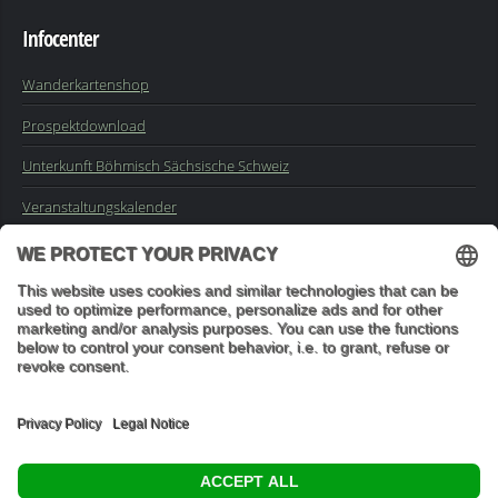
Infocenter
Wanderkartenshop
Prospektdownload
Unterkunft Böhmisch Sächsische Schweiz
Veranstaltungskalender
Kontakt
Impressum
Buchungsanfrage
Mail an die Redaktion
"In den Wäldern sind Dinge, über die nachzudenken man jahrelang
im Moos liegen könnte." (Franz Kafka)