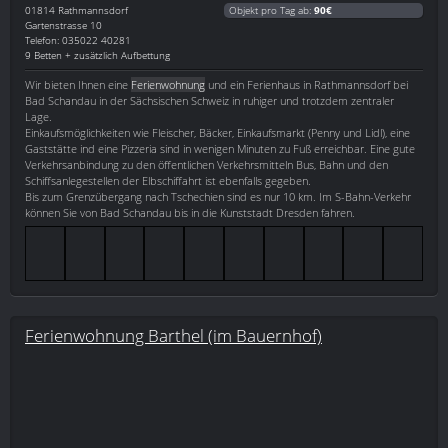
01814
Rathmannsdorf
Objekt pro Tag ab:
90€
Gartenstrasse 10
Telefon: 035022 40281
9 Betten + zusätzlich Aufbettung
Wir bieten Ihnen eine
Ferienwohnung
und ein Ferienhaus in Rathmannsdorf bei
Bad Schandau in der Sächsischen Schweiz in ruhiger und trotzdem zentraler
Lage.
Einkaufsmöglichkeiten wie Fleischer, Bäcker, Einkaufsmarkt (Penny und Lidl), eine
Gaststätte ind eine Pizzeria sind in wenigen Minuten zu Fuß erreichbar. Eine gute
Verkehrsanbindung zu den öffentlichen Verkehrsmitteln Bus, Bahn und den
Schiffsanlegestellen der Elbschiffahrt ist ebenfalls gegeben.
Bis zum Grenzübergang nach Tschechien sind es nur 10 km. Im S-Bahn-Verkehr
können Sie von Bad Schandau bis in die Kunststadt Dresden fahren.
Ferienwohnung Barthel (im Bauernhof)