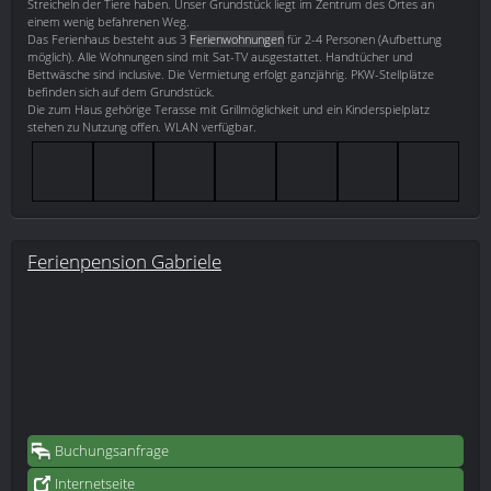
Streicheln der Tiere haben. Unser Grundstück liegt im Zentrum des Ortes an
einem wenig befahrenen Weg.
Das Ferienhaus besteht aus 3
Ferienwohnungen
für 2-4 Personen (Aufbettung
möglich). Alle Wohnungen sind mit Sat-TV ausgestattet. Handtücher und
Bettwäsche sind inclusive. Die Vermietung erfolgt ganzjährig. PKW-Stellplätze
befinden sich auf dem Grundstück.
Die zum Haus gehörige Terasse mit Grillmöglichkeit und ein Kinderspielplatz
stehen zu Nutzung offen. WLAN verfügbar.
Ferienpension Gabriele
Buchungsanfrage
Internetseite