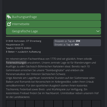
Buchungsanfrage
Internetseite
Geografische Lage
01848
Hohnstein, OT Ehrenberg
Doppelzi. p. Tag ab:
35€
Hauptstrasse 25
Einzelzi. p. Tag ab:
30€
Telefon: 035975 84864
8 Betten + zusätzlich Aufbettung
Im rekonstruierten Fachwerkhaus von 1770 sind wir glücklich, Ihnen stilvolle
Ferienwohnungen
anzubieten. Unsere zentrale Lage ist für Wanderungen und
Ausflüge zu allen Sächsisch-Böhmischen Nahzielen ideal. Bereits nach 10
Gehminuten erreichen Sie unsere "Steinberghütte" und erleben die
Panoramakulisse der Hinteren Sächsischen Schweiz.
Urige Abende am Lagerfeuer, besinnliche Stunden auf der Südterrasse oder-
Balkon und Romantik bei Kerzenschein im Kellergewölbe, sollen Ihren Urlaub
vervollkommnen. Für den sportlichen Ausgleich stehen Ihnen kostenlos
Tischtennis, Federball sowie Brett- und Würfelspiele zur Verfügung. Ein
kostenloses Freibad finden Sie im Nachbarort. Unmittelbar neben unserem Hof
ist die Landbäckerei.