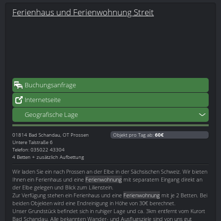
Ferienhaus und Ferienwohnung Streit
Buchungsanfrage
Internetseite
Geografische Lage
01814
Bad Schandau, OT Prossen
Objekt pro Tag ab:
60€
Untere Talstraße 6
Telefon: 035022 43304
4 Betten + zusätzlich Aufbettung
Wir laden Sie ein nach Prossen an der Elbe in der Sächsischen Schweiz. Wir bieten
Ihnen ein Ferienhaus und eine
Ferienwohnung
mit separatem Eingang direkt an
der Elbe gelegen und Blick zum Lilienstein.
Zur Verfügung stehen ein Ferienhaus und eine
Ferienwohnung
mit je 2 Betten. Bei
beiden Objekten wird eine Endreinigung in Höhe von 30€ berechnet.
Unser Grundstück befindet sich in ruhiger Lage und ca. 3km entfernt vom Kurort
Bad Schandau. Alle bekannten Wander- und Ausflugsziele sind von uns gut