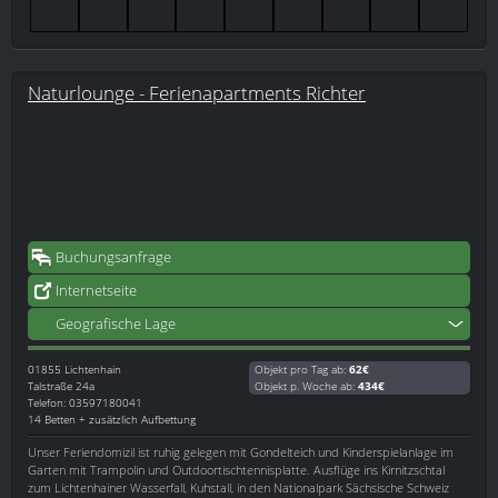
Naturlounge - Ferienapartments Richter
Buchungsanfrage
Internetseite
Geografische Lage
01855
Lichtenhain
Objekt pro Tag ab:
62€
Talstraße 24a
Objekt p. Woche ab:
434€
Telefon: 03597180041
14 Betten + zusätzlich Aufbettung
Unser Feriendomizil ist ruhig gelegen mit Gondelteich und Kinderspielanlage im
Garten mit Trampolin und Outdoortischtennisplatte. Ausflüge ins Kirnitzschtal
zum Lichtenhainer Wasserfall, Kuhstall, in den Nationalpark Sächsische Schweiz