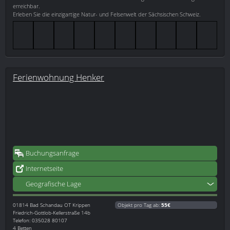
erreichbar.
Erleben Sie die einzigartige Natur- und Felsenwelt der Sächsischen Schweiz.
Ferienwohnung Henker
Buchungsanfrage
Internetseite
Geografische Lage
01814
Bad Schandau OT Krippen
Objekt pro Tag ab:
55€
Friedrich-Gottlob-Kellerstraße 14b
Telefon: 035028 80107
4 Betten