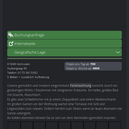
Buchungsanfrage
Internetseite
Geografische Lage
01848
Hohnstein
Objekt pro Tag ab:
70€
Hutbergweg 40
Objekt p. Woche ab:
490€
Telefon: 0173 5613302
5 Betten + zusätzlich Aufbettung
Unsere gemütlich und modern eingerichtete
Ferienwohnung
besticht durch ein
geräumiges Wohn-/ Esszimmer mit integrierter Eckküche. Ein helles, großes Bad
mit Dusche, Waschtisch.
Es gibt zwei Schlafzimmer mit je einem Doppelbett und einem Kleiderschrank.
Im großen Garten vor der Wohnung wartet eine Terrasse mit Grill und
Liegestühlen zum relaxen. Einfach herrlich zum Sitzen, wenn an lauen Abenden die
Sonne untergeht.
An kühlen Abenden können Sie es sich vor dem Kaminofen gemütlich machen.