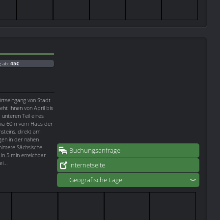
g ab:
45€
rtseingang von Stadt
eht Ihnen von April bis
unteren Teil eines
twa 60m vom Haus der
steins, direkt am
gen in der nahen
intere Sächsische
Buchungsanfrage
in 5 min erreichbar
i...
Internetseite
Geografische Lage