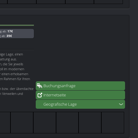
g ab:
17€
g ab:
35€
hige Lage, einen
attung aus.
 die Sie jeweils
voll im modernen
ür einen erholsamen
den Rahmen für Ihren
Buchungsanfrage
en bzw. der überdachte
m Verweilen und
Internetseite
Geografische Lage