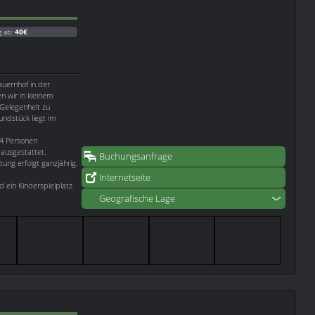
g ab:
40€
uernhof in der
 wir in kleinem
Gelegenheit zu
ndstück liegt im
-4 Personen
 ausgestattet.
Buchungsanfrage
ung erfolgt ganzjährig.
Internetseite
d ein Kinderspielplatz
Geografische Lage