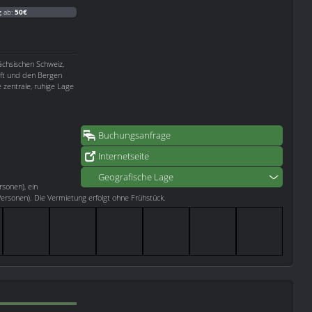
g ab:
50€
ächsischen Schweiz,
aft und den Bergen
e zentrale, ruhige Lage
Buchungsanfrage
Internetseite
Geografische Lage
rsonen), ein
rsonen). Die Vermietung erfolgt ohne Frühstück.