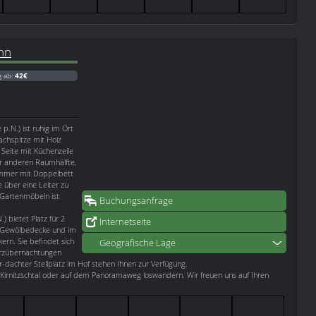
hn
g ab:
42€
p.N.) ist ruhig im Ort
Dachspitze mit Holz
 Seite mit Küchenzeile
r anderen Raumhälfte,
zimmer mit Doppelbett
 über eine Leiter zu
 Gartenmöbeln ist
Buchungsanfrage
) bietet Platz für 2
Internetseite
ne Gewölbedecke und im
ern. Sie befindet sich
Geografische Lage
urzübernachtungen
r-dachter Stellplatz im Hof stehen Ihnen zur Verfügung.
s Kirnitzschtal oder auf dem Panoramaweg loswandern. Wir freuen uns auf Ihren