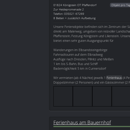
01824
Königstein OT Pfaffendorf
Objekt pro Ta
Zur Heidepromenade 2
Telefon: 035021 67269
8 Betten + zusätzlich Aufbettung
Unsere Ferienobjekte befinden sich im Zentrum der S
direkt am Malerweg, umgeben von reizvoller Landsch
Pfaffenstein, Festung Königstein und Lilienstein. Unser
bietet einen sehr guten Ausgangspunkt für
Wanderungen im Elbsandsteingebirge
Fahrradtouren auf dem Elbradweg
Ausflüge nach Dresden, Pillnitz und Meißen
1 km bis S-Bahn, Bus und Schiff
Bademöglichkeit 5 km in Cunnersdorf
Wir vermieten (ab 4 Nächte) jeweils 1
Ferienhaus
(4 Pe
Doppelzimmer (2 Personen) und ein Gästezimmer (2 Pe
Ferienhaus am Bauernhof