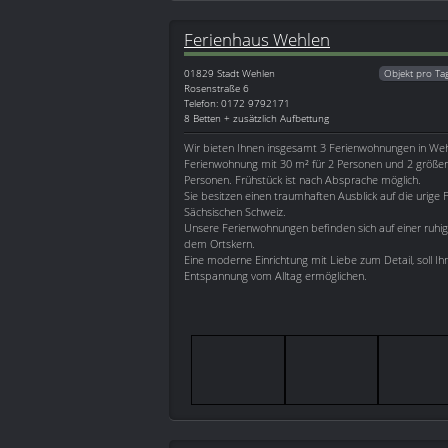
Ferienhaus Wehlen
01829
Stadt Wehlen
Objekt pro Ta
Rosenstraße 6
Telefon: 0172 9792171
8 Betten + zusätzlich Aufbettung
Wir bieten Ihnen insgesamt 3 Ferienwohnungen in Wehl
Ferienwohnung mit 30 m² für 2 Personen und 2 größer
Personen. Frühstück ist nach Absprache möglich.
Sie besitzen einen traumhaften Ausblick auf die urige 
Sächsischen Schweiz.
Unsere Ferienwohnungen befinden sich auf einer ruhi
dem Ortskern.
Eine moderne Einrichtung mit Liebe zum Detail, soll I
Entspannung vom Alltag ermöglichen.