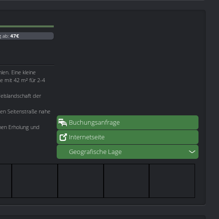
g ab:
47€
en. Eine kleine
e mit 42 m² für 2-4
Felslandschaft der
gen Seitenstraße nahe
Buchungsanfrage
hnen Erholung und
Internetseite
Geografische Lage