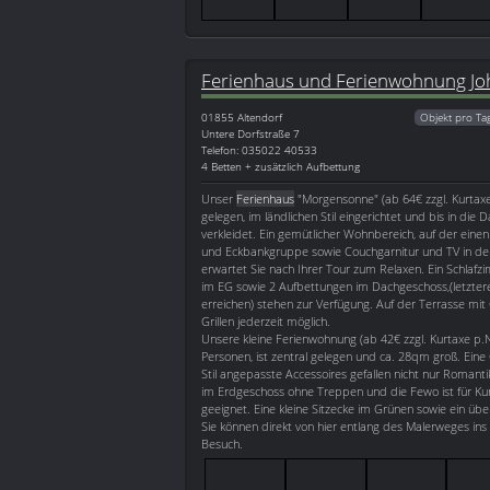
Ferienhaus und Ferienwohnung Jo
01855
Altendorf
Objekt pro Ta
Untere Dorfstraße 7
Telefon: 035022 40533
4 Betten + zusätzlich Aufbettung
Unser
Ferienhaus
"Morgensonne" (ab 64€ zzgl. Kurtaxe 
gelegen, im ländlichen Stil eingerichtet und bis in die 
verkleidet. Ein gemütlicher Wohnbereich, auf der einen
und Eckbankgruppe sowie Couchgarnitur und TV in de
erwartet Sie nach Ihrer Tour zum Relaxen. Ein Schlaf
im EG sowie 2 Aufbettungen im Dachgeschoss,(letztere
erreichen) stehen zur Verfügung. Auf der Terrasse mit
Grillen jederzeit möglich.
Unsere kleine Ferienwohnung (ab 42€ zzgl. Kurtaxe p.N.
Personen, ist zentral gelegen und ca. 28qm groß. Ei
Stil angepasste Accessoires gefallen nicht nur Romantik
im Erdgeschoss ohne Treppen und die Fewo ist für K
geeignet. Eine kleine Sitzecke im Grünen sowie ein übe
Sie können direkt von hier entlang des Malerweges in
Besuch.