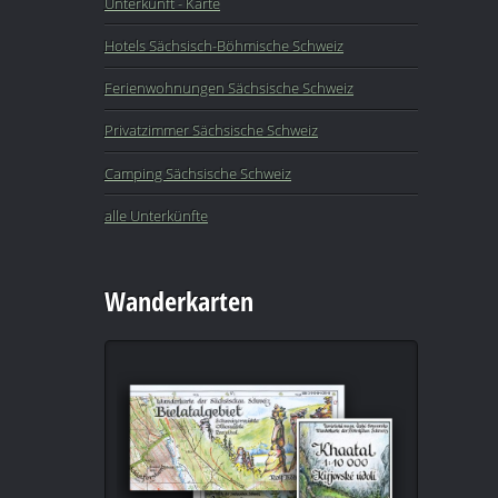
Unterkunft - Karte
Hotels Sächsisch-Böhmische Schweiz
Ferienwohnungen Sächsische Schweiz
Privatzimmer Sächsische Schweiz
Camping Sächsische Schweiz
alle Unterkünfte
Wanderkarten