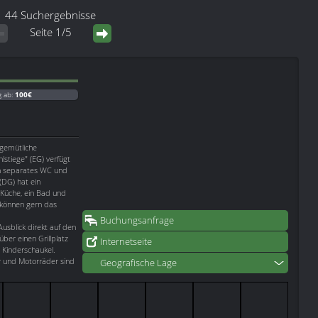
44 Suchergebnisse
Seite 1/5
g ab:
100€
 gemütliche
stiege" (EG) verfügt
in separates WC und
(DG) hat ein
 Küche, ein Bad und
) können gern das
Buchungsanfrage
sblick direkt auf den
ber einen Grillplatz
Internetseite
 Kinderschaukel.
er und Motorräder sind
Geografische Lage