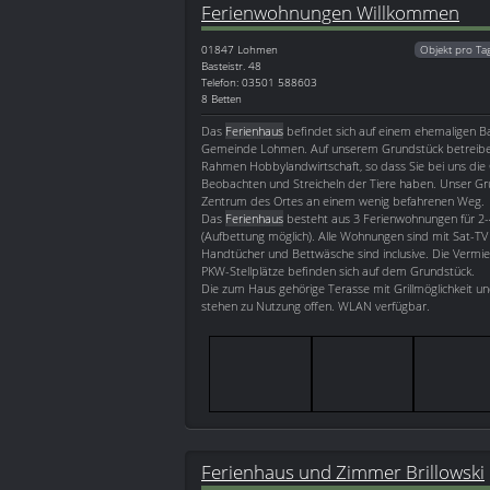
Ferienwohnungen Willkommen
01847
Lohmen
Objekt pro Ta
Basteistr. 48
Telefon: 03501 588603
8 Betten
Das
Ferienhaus
befindet sich auf einem ehemaligen Ba
Gemeinde Lohmen. Auf unserem Grundstück betreiben
Rahmen Hobbylandwirtschaft, so dass Sie bei uns die 
Beobachten und Streicheln der Tiere haben. Unser Gru
Zentrum des Ortes an einem wenig befahrenen Weg.
Das
Ferienhaus
besteht aus 3 Ferienwohnungen für 2
(Aufbettung möglich). Alle Wohnungen sind mit Sat-TV
Handtücher und Bettwäsche sind inclusive. Die Vermiet
PKW-Stellplätze befinden sich auf dem Grundstück.
Die zum Haus gehörige Terasse mit Grillmöglichkeit un
stehen zu Nutzung offen. WLAN verfügbar.
Ferienhaus und Zimmer Brillowski