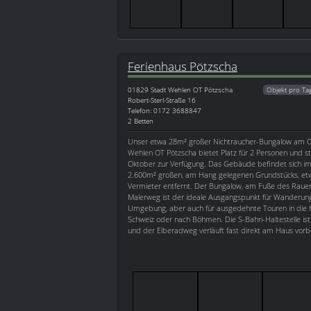
Ferienhaus Pötzscha
01829
Stadt Wehlen OT Pötzscha
Objekt pro Ta
Robert-Sterl-Straße 16
Telefon: 0172 3688847
2 Betten
Unser etwa 28m² großer Nichtraucher-Bungalow am O
Wehlen OT Pötzscha bietet Platz für 2 Personen und st
Oktober zur Verfügung. Das Gebäude befindet sich im 
2.600m² großen, am Hang gelegenen Grundstücks, e
Vermieter entfernt. Der Bungalow, am Fuße des Rauen
Malerweg ist der ideale Ausgangspunkt für Wanderun
Umgebung, aber auch für ausgedehnte Touren in die h
Schweiz oder nach Böhmen. Die S-Bahn-Haltestelle ist 
und der Elberadweg verläuft fast direkt am Haus vorbe