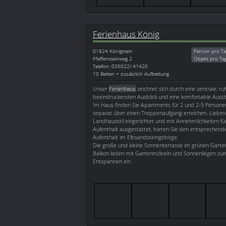
Ferienhaus König
01824
Königstein
Person pro Ta
Pfaffensteinweg 2
Objekt pro Ta
Telefon: 035022/ 41420
10 Betten + zusätzlich Aufbettung
Unser
Ferienhaus
zeichnet sich durch eine zentrale, ru
beeindruckenden Ausblick und eine komfortable Ausst
Im Haus finden Sie Apartments für 2 und 2-5 Personen,
separat über einen Treppenaufgang erreichen. Liebe
Landhausstil eingerichtet und mit Annehmlichkeiten f
Aufenthalt ausgestattet, bieten Sie den entsprechen
Aufenthalt im Elbsandsteingebirge.
Die große und kleine Sonnenterrasse im grünen Gart
Balkon laden mit Gartenmöbeln und Sonnenliegen zu
Entspannen ein.