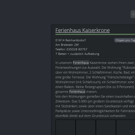
Ferienhaus Kaiserkrone
01814
Reinhardtsdorf
Objekt pro Ta
Am Breitstein 28f
Telefon: 035028 80757
7 Betten + zusätzlich Aufbettung
In unserem
Ferienhaus
Kaiserkrone stehen Ihnen zwei
Ferienwohnungen zur Auswahl. Die Wohnung "Rübezahl
über ein Wohnzimmer, 2 Schlafzimmer, Küche, Bad, e
eine große Terrasse. Die Wohnung "Häntzschelstiege" 
Wohnzimmer (mit Schlafcouch), ein Schlafzimmer, eine
einen Balkon. Kleine Reisegruppen (bis zu 9 Personen
gesamte
Ferienhaus
mieten.
Von den Wohnungen genießen Sie einen traumhaften Au
Zirkelstein. Das 5.000 qm großem Grundstück verfügt ü
mit Sitzbänken, sowie über einen Sandkasten und eine
Parkplätze sowie Unterstellmöglichkeiten für Fahrräd
ebenfalls direkt auf dem Grundstück vorhanden.