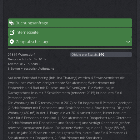
Buchungsanfrage
Internetseite
Geografische Lage
01814
Waltersdorf
Objekt pro Tag ab:
54€
Neuporschdorfer Str. 61 b
Telefon: 0173 9720839
6 Betten + zusätzlich Aufbettung
Auf dem Ferienhof Hering (Inh. Ina Tharang) werden 4 Fewos vermietet die
jeweils über zwei bzw. drei getrennte Schlafzimmer, Wohnzimmer mit
Essbereich und Bad mit Dusche und WC verfügen. Die Wohnung im
Dachgeschoss links mit 3 Schlafzimmern (renoviert 2015) ist bequem für 6
Personen geeignet.
Die Wohnung im DG rechts (erbaut 2017) ist für insgesamt 8 Personen geeignet
(2 Schlafzimmer mit Doppelbett und Schlafboden mit 4 Einzelbetten). Die große
Wohnung (80 m²) in der 1. Etage, die wir 2014 saniert haben, bietet bequem
Platz für 6 Personen + Kleinkind. (1 Schlafzimmer mit Doppelbett und Gitterbett,
2. Schlafzimmer mit Doppelbett und Stockbett) und verfügt über einen großen
teilweise überdachten Balkon. Die kleinere Wohnung in der 1. Etage (55 m²),
auch im Jahr 2015 saniert bzw. neu geschaffen, bietet Platz für 4 Personen (1
Schlafzimmer mit Doppelbett, 2. Schlafzimmer mit Stockbett).