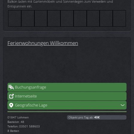
Balkon laden mit Gartenmöbeln und Sonnenliegen zum Verweilen und
Entspannen ein.
Ferienwohnungen Willkommen
Buchungsanfrage
Internetseite
Geografische Lage
01847
Lohmen
Objekt pro Tag ab:
40€
Basteistr. 48
Telefon: 03501 588603
8 Betten