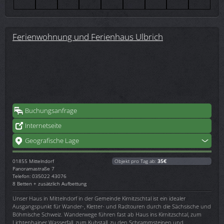
Ferienwohnung und Ferienhaus Ulbrich
Buchungsanfrage
Internetseite
Geografische Lage
01855
Mittelndorf
Objekt pro Tag ab:
35€
Panoramastraße 7
Telefon: 035022 43076
8 Betten + zusätzlich Aufbettung
Unser Haus in Mittelndorf in der Gemeinde Kirnitzschtal ist ein idealer
Ausgangspunkt für Wander-, Kletter- und Radtouren durch die Sächsische und
Böhmische Schweiz. Wanderwege führen fast ab Haus ins Kirnitzschtal, zum
Lichtenhainer Wasserfall, zum Kuhstall, zu den Schrammsteinen und