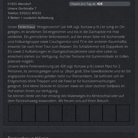
01855
Altendorf
Objekt pro Tag ab:
42€
Untere Dorfstraße 7
Telefon: 035022 40533
4 Betten + zusätzlich Aufbettung
Unser
Ferienhaus
"Morgensonne" (ab 64€ zzgl. Kurtaxe p.N.) ist ruhig im Ort
gelegen, im ländlichen Stil eingerichtet und bis in die Dachspitze mit Holz
verkleidet. Ein gemütlicher Wohnbereich, auf der einen Seite mit Küchenzeile
und Eckbankgruppe sowie Couchgarnitur und TV in der anderen Raumhälfte,
erwartet Sie nach Ihrer Tour zum Relaxen. Ein Schlafzimmer mit Doppelbett im
EG sowie 2 Aufbettungen im Dachgeschoss,(letztere über eine Leiter zu
erreichen) stehen zur Verfügung. Auf der Terrasse mit Gartenmöbeln ist Grillen
jederzeit möglich.
Unsere kleine Ferienwohnung (ab 42€ zzgl. Kurtaxe p.N.) bietet Platz für 2
Personen, ist zentral gelegen und ca. 28qm groß. Eine Gewölbedecke und im Stil
angepasste Accessoires gefallen nicht nur Romantikern. Sie befindet sich im
Erdgeschoss ohne Treppen und die Fewo ist für Kurzübernachtungen
geeignet. Eine kleine Sitzecke im Grünen sowie ein über-dachter Stellplatz im
Hof stehen Ihnen zur Verfügung.
Sie können direkt von hier entlang des Malerweges ins Kirnitzschtal oder auf
dem Panoramaweg loswandern. Wir freuen uns auf Ihren Besuch.