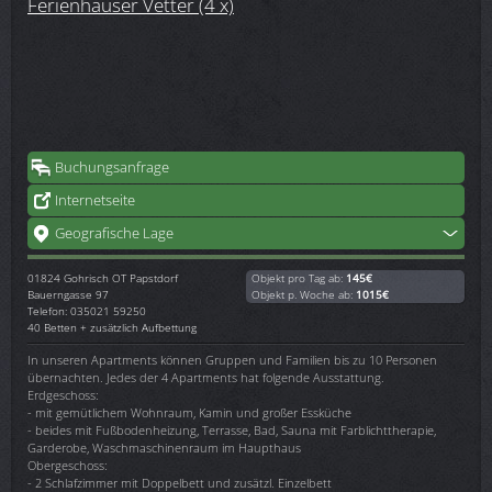
Ferienhäuser Vetter (4 x)
Buchungsanfrage
Internetseite
Geografische Lage
01824
Gohrisch OT Papstdorf
Objekt pro Tag ab:
145€
Bauerngasse 97
Objekt p. Woche ab:
1015€
Telefon: 035021 59250
40 Betten + zusätzlich Aufbettung
In unseren Apartments können Gruppen und Familien bis zu 10 Personen
übernachten. Jedes der 4 Apartments hat folgende Ausstattung.
Erdgeschoss:
- mit gemütlichem Wohnraum, Kamin und großer Essküche
- beides mit Fußbodenheizung, Terrasse, Bad, Sauna mit Farblichttherapie,
Garderobe, Waschmaschinenraum im Haupthaus
Obergeschoss:
- 2 Schlafzimmer mit Doppelbett und zusätzl. Einzelbett