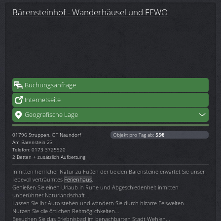
Bärensteinhof - Wanderhäusel und FEWO
Buchungsanfrage
Internetseite
Geografische Lage
01796
Struppen, OT Naundorf
Objekt pro Tag ab:
55€
Am Bärenstein 23
Telefon: 0173 3725920
2 Betten + zusätzlich Aufbettung
Inmitten herrlicher Natur zu Füßen der beiden Bärensteine erwartet Sie unser
liebevoll verträumtes
Ferienhaus
.
Genießen Sie einen Urlaub in Ruhe und Abgeschiedenheit inmitten
unberührter Naturlandschaft...
Lassen Sie Ihr Auto stehen und wandern Sie durch bizarre Felswelten...
Nutzen Sie die örtlichen Reitmöglichkeiten...
Besuchen Sie das Erlebnisbad im benachbarten Stadt Wehlen...