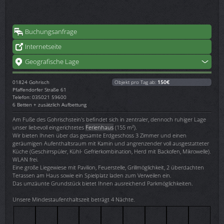
Buchungsanfrage
Internetseite
Geografische Lage
01824
Gohrisch
Objekt pro Tag ab:
150€
Pfaffendorfer Straße 61
Telefon: 035021 59600
6 Betten + zusätzlich Aufbettung
Am Fuße des Gohrischstein's befindet sich in zentraler, dennoch ruhiger Lage
unser liebevoll eingerichtetes
Ferienhaus
(155 m²).
Wir bieten Ihnen über das gesamte Erdgeschoss 3 Zimmer und einen
geräumigen Aufenthaltsraum mit Kamin und angrenzender voll ausgestatteter
Küche (Geschirrspüler, Kühl- Gefrierkombination, Herd mit Backofen, Mikrowelle).
WLAN frei.
Eine große Liegewiese mit Pavilion, Feuerstelle, Grillmöglichkeit, 2 überdachten
Terassen am Haus sowie ein Spielplatz laden zum Verweilen ein.
Das umzäunte Grundstück bietet Ihnen ausreichend Parkmöglichkeiten.
Unsere Mindestaufenthaltszeit beträgt 4 Nächte.