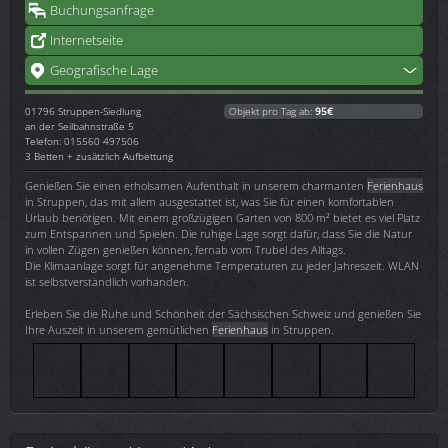
Buchungsanfrage
Internetseite
Geografische Lage
01796
Struppen-Siedlung
Objekt pro Tag ab:
95€
an der Seilbahnstraße 5
Telefon: 015560 497506
3 Betten + zusätzlich Aufbettung
Genießen Sie einen erholsamen Aufenthalt in unserem charmanten
Ferienhaus
in Struppen, das mit allem ausgestattet ist, was Sie für einen komfortablen
Urlaub benötigen. Mit einem großzügigen Garten von 800 m² bietet es viel Platz
zum Entspannen und Spielen. Die ruhige Lage sorgt dafür, dass Sie die Natur
in vollen Zügen genießen können, fernab vom Trubel des Alltags.
Die Klimaanlage sorgt für angenehme Temperaturen zu jeder Jahreszeit. WLAN
ist selbstverständlich vorhanden.
Erleben Sie die Ruhe und Schönheit der Sächsischen Schweiz und genießen Sie
Ihre Auszeit in unserem gemütlichen
Ferienhaus
in Struppen.