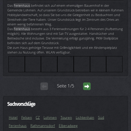
Das
Ferienhaus
befindet sich auf einem ehemaligen Bauernhof in der
Gemeinde Lohmen. Auf unserem Grundstück betreiben wir in kleinem Rahmen
Hobbylandwirtschaft, so dass Sie bei uns die Gelegenheit zu Beobachten und
Streicheln der Tiere haben. Unser Grundstück liegt im Zentrum des Ortes an
einem wenig befahrenen Weg.
Das
Ferienhaus
besteht aus 3 Ferienwohnungen für 2-4 Personen (Aufbettung
möglich). Alle Wohnungen sind mit Sat-TV ausgestattet. Handtücher und
Bettwäsche sind inclusive. Die Vermietung erfolgt ganzjährig. PKW-Stellplätze
befinden sich auf dem Grundstück.
Die zum Haus gehörige Terasse mit Grillmöglichkeit und ein Kinderspielplatz
stehen zu Nutzung offen. WLAN verfügbar.
Seite 1/5
Suchvorschläge
Hotel
Felsen
CZ
Lohmen
Touren
Lichtenhain
Süd
Ferienhaus
Rathmannsdorf
Elberadweg