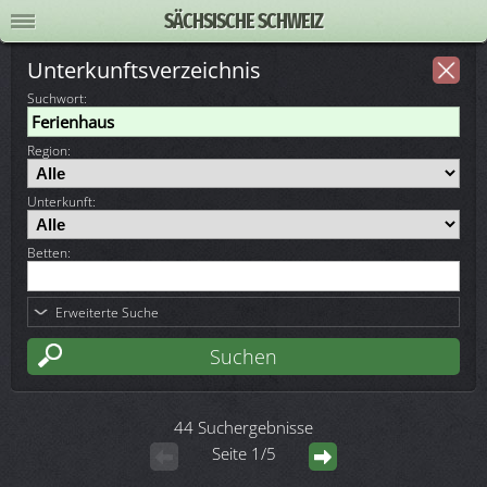
SÄCHSISCHE SCHWEIZ
Unterkunftsverzeichnis
Suchwort
:
Region:
Unterkunft:
Betten:
Erweiterte Suche
44 Suchergebnisse
Seite 1/5