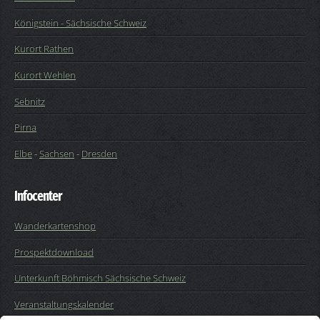
Königstein - Sächsische Schweiz
Kurort Rathen
Kurort Wehlen
Sebnitz
Pirna
Elbe
-
Sachsen
-
Dresden
Infocenter
Wanderkartenshop
Prospektdownload
Unterkunft Böhmisch Sächsische Schweiz
Veranstaltungskalender