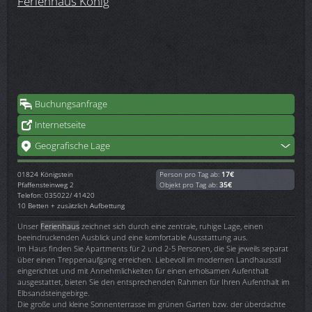
Ferienhaus König
Buchungsanfrage
Internetseite
Geografische Lage
01824
Königstein
Person pro Tag ab:
17€
Pfaffensteinweg 2
Objekt pro Tag ab:
35€
Telefon: 035022/ 41420
10 Betten + zusätzlich Aufbettung
Unser
Ferienhaus
zeichnet sich durch eine zentrale, ruhige Lage, einen
beeindruckenden Ausblick und eine komfortable Ausstattung aus.
Im Haus finden Sie Apartments für 2 und 2-5 Personen, die Sie jeweils separat
über einen Treppenaufgang erreichen. Liebevoll im modernen Landhausstil
eingerichtet und mit Annehmlichkeiten für einen erholsamen Aufenthalt
ausgestattet, bieten Sie den entsprechenden Rahmen für Ihren Aufenthalt im
Elbsandsteingebirge.
Die große und kleine Sonnenterrasse im grünen Garten bzw. der überdachte