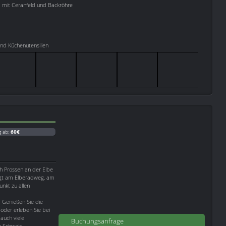
d mit Ceranfeld und Backröhre
nd Küchenutensilien
g ab:
60€
ch Prossen an der Elbe
egt am Elberadweg, am
unkt zu allen
. Genießen Sie die
oder erleben Sie bei
auch viele
Buchungsanfrage
e Schweiz.