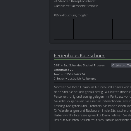
24 Stunden Rezeptionsdienst
Gästekarte Sächsische Schweiz
#Direktbuchung möglich
Ferienhaus Katzschner
01814
Bad Schandau Stadtteil Prossen
Objekt pro Ta
Bergstrasse 29
Telefon: 035022/42974
2 Betten + zusätzlich Aufbettung
Möchten Sie Ihren Urlaub im Grünen und abseits von 
dann sind Sie bei uns genau richtig. Wir bieten Ihnen e
Personen, ruhig und sonnig gelegen mit Parkplatz vo
Grundstück genießen Sie einen wunderschönen Blick i
Festung Königstein und Lilienstein. Sie haben einen i
für Wanderungen und Radtouren in die Sächsische un
Haben wir Ihr Interesse geweckt? Dann nehmen Sie do
uns auf! Auf Ihren Besuch freut sich Familie Katzschner