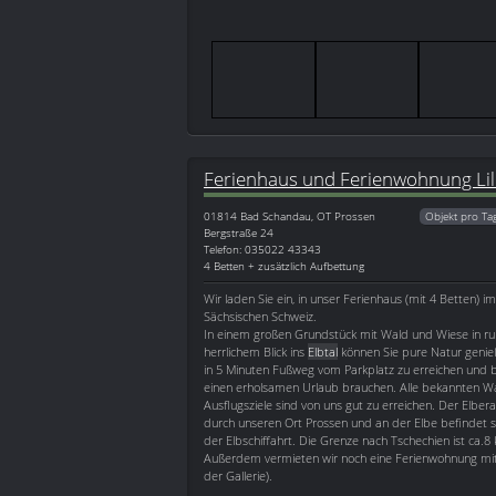
Ferienhaus und Ferienwohnung Lil
01814
Bad Schandau, OT Prossen
Objekt pro Ta
Bergstraße 24
Telefon: 035022 43343
4 Betten + zusätzlich Aufbettung
Wir laden Sie ein, in unser Ferienhaus (mit 4 Betten) 
Sächsischen Schweiz.
In einem großen Grundstück mit Wald und Wiese in ru
herrlichem Blick ins
Elbtal
können Sie pure Natur genieß
in 5 Minuten Fußweg vom Parkplatz zu erreichen und bie
einen erholsamen Urlaub brauchen. Alle bekannten 
Ausflugsziele sind von uns gut zu erreichen. Der Elber
durch unseren Ort Prossen und an der Elbe befindet si
der Elbschiffahrt. Die Grenze nach Tschechien ist ca.8
Außerdem vermieten wir noch eine Ferienwohnung mit 
der Gallerie).