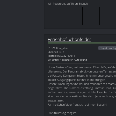
Wir freuen uns auf Ihren Besuch!
Ferienhof Schönfelder
01824
Königstein
Objekt pro Ta
Ebenheit Nr. 4
Telefon: 035022 40011
20 Betten + zusätzlich Aufbettung
Unser Ferienhof liegt mitten in einer Elbschleife, auf 
Liliensteins. Der Panoramablick von unseren Terrasse
die Festung Königstein, bietet Ihnen ein unvergessliches
idealer Ausgangspunkt für Ihre Wanderungen.
Unsere Wohnungen sind hell und freundlich mit massi
eingerichtet. Die Küchenausstattung umfasst Herd, Kü
Kaffeemaschine, sowie eine gemütliche Essecke. Die 
einem modernen sanitären Standart. Jede Wohnung is
ausgestattet.
Familie Schönfelder freut sich auf Ihren Besuch!
Direktbuchung möglich