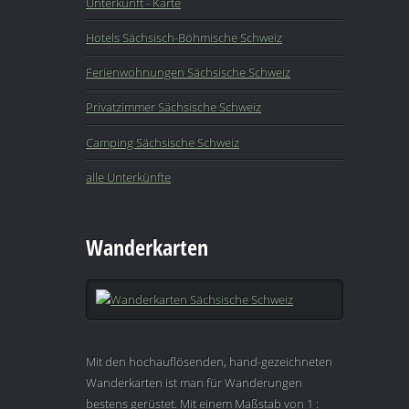
Unterkunft - Karte
Hotels Sächsisch-Böhmische Schweiz
Ferienwohnungen Sächsische Schweiz
Privatzimmer Sächsische Schweiz
Camping Sächsische Schweiz
alle Unterkünfte
Wanderkarten
Mit den hochauflösenden, hand-gezeichneten
Wanderkarten ist man für Wanderungen
bestens gerüstet. Mit einem Maßstab von 1 :