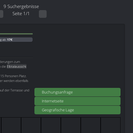
9 Suchergebnisse
Seite 1/1
g ab:
17€
anderungen zum
h die
Elbtalaussicht
 15 Personen Platz.
er werden ebenfalls
auf der Terrasse und
Buchungsanfrage
Internetseite
Geografische Lage