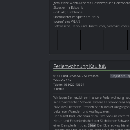
gemütliche Wohnküche mit Geschirrspüler, Elektroher
Sitzecke mit Eckbank
Grillplatz, Tischtennis
überdachter Parkplatz am Haus
kostenfreies WLAN
Bettwäsche, Hand- und Duschtücher, Geschirrtücher u
Ferienwohnung Kaulfuß
01814
Bad Schandau / ST Prossen
Objekt pro Ta
Talstraße 15a
Telefon: 035022 43324
3 Betten
Wir laden Sie herzlich ein in unsere Ferienwohnung na
in der Sächsischen Schweiz. Unsere Ferienwohnung li
Fuße des Lilienstein. Prossen ist ein idealer Ausgangsp
bekannten Wander- und Ausflugszielen.
Der Kurort Bad Schandau ist ca. 3km von uns entfernt
Natur- und Felsenlandschaft der Sächsischen Schweiz, 
einer Dampferfahrt das
Elbtal
. Der Elberadweg bietet 
Möglichkeiten für Radtouren, auch bis in die Böhmisch