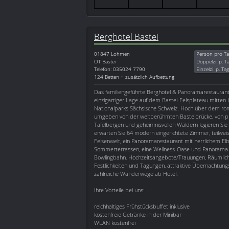
Berghotel Bastei
01847
Lohmen
Person pro Ta
OT Bastei
Doppelzi. p. T
Telefon: 035024 7790
Einzelzi. p. Ta
124 Betten + zusätzlich Aufbettung
Das familiengeführte Berghotel & Panoramarestaurant B
einzigartiger Lage auf dem Bastei-Felsplateau mitten
Nationalparks Sächsische Schweiz. Hoch über dem r
umgeben von der weltberühmten Basteibrücke, von pr
Tafelbergen und geheimnisvollen Wäldern logieren Sie 
erwarten Sie 64 modern eingerichtete Zimmer, teilweise
Felsenwelt, ein Panoramarestaurant mit herrlichem Elb
Sommerterrassen, eine Wellness-Oase und Panorama-
Bowlingbahn, Hochzeitsangebote/Trauungen, Räumlich
Festlichkeiten und Tagungen, attraktive Übernachtung
zahlreiche Wanderwege ab Hotel.
Ihre Vorteile bei uns:
reichhaltiges Frühstücksbuffet inklusive
kostenfreie Getränke in der Minibar
WLAN kostenfrei