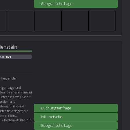
Geografische Lage
ienstein
g ab:
80€
im Herzen der
higer Lage und
en. Das Ferienhaus ist
tet alles, was Sie für
Wander- und
adweg führt direkt
Buchungsanfrage
ch eine Anlegestelle
 km entfernt.
Internetseite
2 Betten (ab Bild 7 in
Geografische Lage