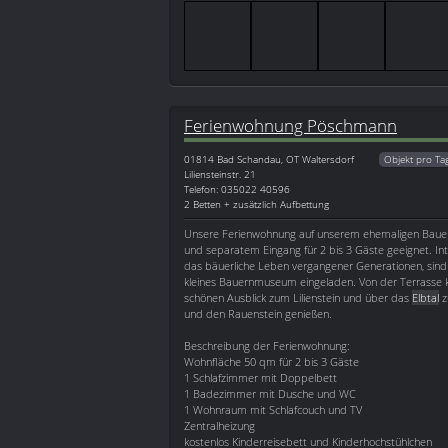
Ferienwohnung Pöschmann
01814
Bad Schandau, OT Waltersdorf
Objekt pro Ta
Liliensteinstr. 21
Telefon: 035022 40596
2 Betten + zusätzlich Aufbettung
Unsere Ferienwohnung auf unserem ehemaligen Bauer
und separatem Eingang für 2 bis 3 Gäste geeignet. Inte
das bäuerliche Leben vergangener Generationen, sind S
kleines Bauernmuseum eingeladen. Von der Terrasse 
schönen Ausblick zum Lilienstein und über das
Elbtal
z
und den Rauenstein genießen.
Beschreibung der Ferienwohnung:
Wohnfläche 50 qm für 2 bis 3 Gäste
1 Schlafzimmer mit Doppelbett
1 Badezimmer mit Dusche und WC
1 Wohnraum mit Schlafcouch und TV
Zentralheizung
kostenlos Kinderreisebett und Kinderhochstühlchen