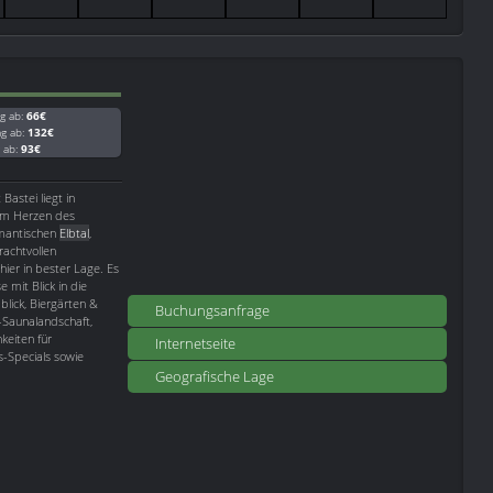
g ab:
66€
ag ab:
132€
g ab:
93€
astei liegt in
 im Herzen des
omantischen
Elbtal
,
achtvollen
hier in bester Lage. Es
 mit Blick in die
blick, Biergärten &
Buchungsanfrage
Saunalandschaft,
keiten für
Internetseite
s-Specials sowie
Geografische Lage