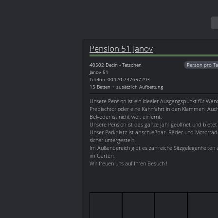
Pension 51 Janov
40502
Decin - Tetschen
Person pro Ta
Janov 51
Telefon: 00420 737657293
15 Betten + zusätzlich Aufbettung
Unsere Pension ist ein idealer Ausgangspunkt für W
Prebischtor oder eine Kahnfahrt in den Klammen. Auc
Belveder ist nicht weit einfernt.
Unsere Pension ist das ganze Jahr geöffnet und bietet
Unser Parkplatz ist abschließbar. Räder und Motorräd
sicher untergestellt.
Im Außenbereich gibt es zahlreiche Sitzgelegenheiten 
im Garten.
Wir freuen uns auf Ihren Besuch !