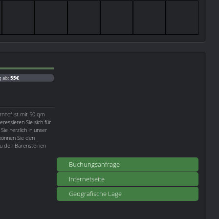
g ab:
55€
nhof ist mit 50 qm
ressieren Sie sich für
ie herzlich in unser
können Sie den
u den Bärensteinen
Buchungsanfrage
Internetseite
Geografische Lage