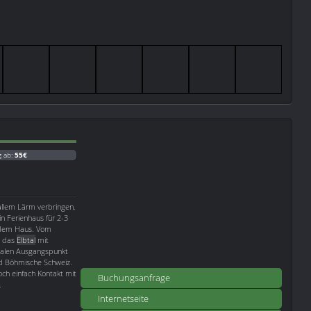
g ab:
55€
allem Lärm verbringen,
in Ferienhaus für 2-3
r dem Haus. Vom
n das
Elbtal
mit
dealen Ausgangspunkt
d Böhmische Schweiz.
ch einfach Kontakt mit
Buchungsanfrage
.
Internetseite