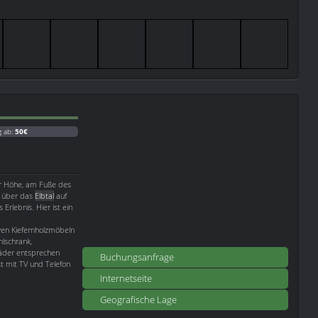
g ab:
50€
der Höhe, am Fuße des
n über das
Elbtal
auf
 Erlebnis. Hier ist ein
ven Kiefernholzmöbeln
hlschrank,
Bäder entsprechen
Buchungsanfrage
t mit TV und Telefon
Internetseite
Geografische Lage