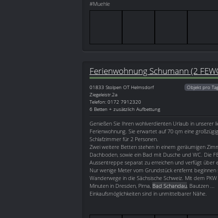
#Muehle
Ferienwohnung Schumann (2 FEWO
01833
Stolpen OT Helmsdorf
Objekt pro Ta
Ziegeleistr.2a
Telefon: 0172 7912320
6 Betten + zusätzlich Aufbettung
Genießen Sie Ihren wohlverdienten Urlaub in unserer li
Ferienwohnung. Sie erwartet auf 70 qm eine großzügi
Schlafzimmer für 2 Personen.
Zwei weitere Betten stehen in einem geräumigen Zi
Dachboden, sowie ein Bad mit Dusche und WC. Die FE
Aussentreppe separat zu erreichen und verfügt über 
Nur wenige Meter vom Grundstück entfernt beginnen
Wanderwege in die Sächsische Schweiz. Mit dem PKW s
Minuten in Dresden, Pirna,
Bad Schandau
, Bautzen ...
Einkaufsmöglichkeiten sind in unmittelbarer Nähe.