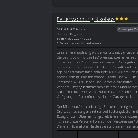
Ferienwohnung Nikolaus
01814
Bad Schandau
Objekt pro Ta
Ostrauer Ring 20 c
Telefon: 035022 / 43058
3 Betten + zusätzlich Aufbettung
Unsere Ferienwohnung wurde von uns mit viel Liebe re
Die gepfl., 50 qm große FeWo verfügt über einen sep
2 Erw. und max. 1 Kd. bewohnt werden. Zu ihr gehör
mit Küchenzeile, Essecke, Sitzecke mit Schlaff. und anti
sep. Schlafzimmer mit einem Bett 180 x 200 cm und ei
sowie einem gr. Bad mit Wanne/Dusche und WC. Die W
Fernseher, WLAN, Handt. und Bettw. ausgestattet.
Vor dem Eingang befindet sich eine große überdachte 
Garten mit Blick zum Wald. Für den Garten stehen Ihn
Verfügung. Ihr Auto können sie in der Garage parken.
Der Mindestaufenthalt beträgt 5 Übernachtungen.
Drei Übernachtungen sind nur bei Buchungslücken mög
Zuzüglich zum Übernachtungspreis fallen noch Kosten f
Für eine dritte Person erhöht sich der Mietpreis um 1
Weitere Informationen finden Sie auf unserer Internets