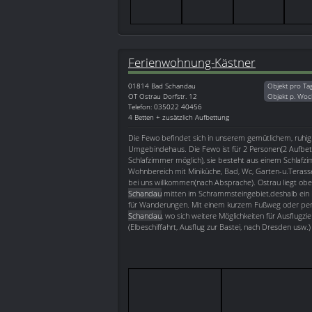
Ferienwohnung-Kästner
01814
Bad Schandau
Objekt pro Ta
OT Ostrau Dorfstr. 12
Objekt p. Woc
Telefon: 035022 40456
4 Betten + zusätzlich Aufbettung
Die Fewo befindet sich in unserem gemütlichem, ruhi
Umgebindehaus. Die Fewo ist für 2 Personen(2 Aufbe
Schlafzimmer möglich), sie besteht aus einem Schlafz
Wohnbereich mit Miniküche, Bad, Wc, Garten-u.Terass
bei uns willkommen(nach Absprache). Ostrau liegt ob
Schandau
mitten im Schrammsteingebiet,deshalb ein 
für Wanderungen. Mit einem kurzem Fußweg oder per
Schandau
, wo sich weitere Möglichkeiten für Ausflugzie
(Elbeschiffahrt, Ausflug zur Bastei, nach Dresden usw.)