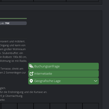
g ab:
70€
noviert und möbliert.
.Eingang und kann von
t ein großer Wohnraum
k. Stubenbuffet; ein
n Rollbett 190x 80 cm,
ohnung ist mit Radio,
Buchungsanfrage
Terrasse, direkt am
en 2 Sonnenliegen zur
Internetseite
Geografische Lage
lich.
ür die Endreinigung und die Kurtaxe an.
0 € je Übernachtung.
eite.