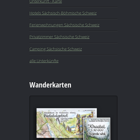
Unterkunft - Karte
Hotels Sächsisch-Böhmische Schweiz
Ferienwohnungen Sächsische Schweiz
Privatzimmer Sächsische Schweiz
Camping Sächsische Schweiz
alle Unterkünfte
Wanderkarten