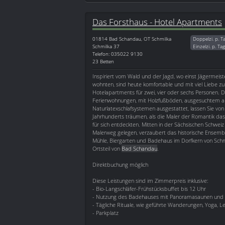
Das Forsthaus - Hotel Apartments
01814
Bad Schandau, OT Schmilka
Doppelzi. p. T
Schmilka 37
Einzelzi. p. Ta
Telefon: 035022 9130
23 Betten
Inspiriert vom Wald und der Jagd, wo einst Jägermeist
wohnten, sind heute komfortable und mit viel Liebe zu
Hotelapartments für zwei, vier oder sechs Personen. Di
Ferienwohnungen, mit Holzfußböden, ausgesuchtem an
Naturlatexschlafsystemen ausgestattet, lassen Sie von 
Jahrhunderts träumen, als die Maler der Romantik da
für sich entdeckten. Mitten in der Sächsischen Schwei
Malerweg gelegen, verzaubert das historische Ensembl
Mühle, Biergarten und Badehaus im Dorfkern von Sch
Ortsteil von
Bad Schandau
.
Direktbuchung möglich
Diese Leistungen sind im Zimmerpreis inklusive:
- Bio-Langschläfer-Frühstücksbuffet bis 12 Uhr
- Nutzung des Badehauses mit Panoramasaunen und R
- Tägliche Rituale, wie geführte Wanderungen, Yoga, L
- Parkplatz