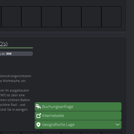
's)
g ab:
50€
ebevoll eingerichteten
ge Wohnküche, ein
mmer im ausgebauten
WO ist über eine
einen schönen Balkon.
 schöne Rad - und
Buchungsanfrage
ind Sie in wenigen
Internetseite
Geografische Lage