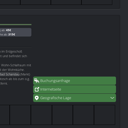
g ab:
45€
he ab:
315€
ch im Erdgeschoß
t und befindet sich
em Wohn-Schlafraum mit
d der Wohnküche.
Bad Schandau
(Markt)
itzsch ab bis zum o.g.
Buchungsanfrage
fernt.
Internetseite
Geografische Lage