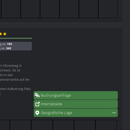
g ab:
18€
g ab:
36€
am Elbradweg in
chweiz. Sie ist
en in das
anoramablick auf die
iner Aufbettung Platz
.
Buchungsanfrage
Internetseite
Geografische Lage