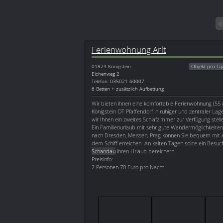
Ferienwohnung Arlt
01824
Königstein
Objekt pro Ta
Eichenweg 2
Telefon: 035021 60007
6 Betten + zusätzlich Aufbettung
Wir bieten ihnen eine komfortable Ferienwohnung (55 
Königstein OT Pfaffendorf in ruhiger und zentraler Lag
wir Ihnen ein zweites Schlafzimmer zur Verfügung stell
Ein Familienurlaub mit sehr gute Wandermöglichkeiten 
nach Dresden, Meissen, Prag können Sie bequem mit 
dem Schiff erreichen. An kalten Tagen sollte ein Besu
Schandau
ihren Urlaub bereichern.
Preisinfo:
2 Personen 70 Euro pro Nacht