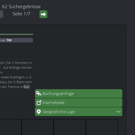
62 Suchergebnisse
Seite 1/7
g ab:
70€
qm ) für 2 Personen in
e . Auf Anfrage können
en.
sowie Ausflügen, z. b.
Auto, der S-Bahn oder
ch der Therme in
Bad
Buchungsanfrage
Internetseite
Geografische Lage