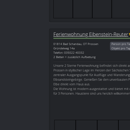
Ferienwohnung Eibenstein-Reuter
01814
Bad Schandau, OT Prossen
Person pro Ta
Gründelweg 14a
Objekt pro Ta
Telefon: 035022 40332
2 Betten + zusätzlich Aufbettung
Unsere 2 Sterne Ferienwohnung befindet sich direkt 
Prossen in idyllischer Lage im Herzen der Sächsischen S
zentraler Ausgangspunkt für Ausflüge und Wanderung
Elbsandsteingebirge. Genießen Sie den unverbauten P
Elbe direkt vom Haus aus.
Die Wohnung ist modern ausgestattet und bietet mit e
für 3 Personen. Haustiere sind uns herzlich willkommen