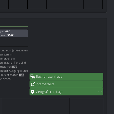
g ab:
48€
he ab:
330€
g und sonnig gelegenen
ttungen im
immer, einem
ennutzung. Tiere sind
erhalb von
Bad
idealer Ausgangspunkt
 Bus ist man in
Bad
Buchungsanfrage
le bieten
Internetseite
Geografische Lage