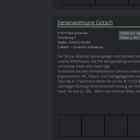
Ferienwohnung Gotsch
01814
Bad Schandau
Objekt pro Ta
Schloßberg 2
Objekt p. Woc
Telefon: 035022/42465
2 Betten + zusätzlich Aufbettung
Die FW (ca. 40qm)ist zentral gelegen und befindet si
unseres Wohnhauses. Die FW wird ganzjährig vermiete
unmittelbar hinter dem Hotel Sigls.
Sie besteht aus zwei zentralbeheizten Zimmern, ein
angrenzendem WC, Wasch- und Duschgelegenheit un
Über die A 17 kommend fahren Sie auf der B 172 bis
und biegen Richtung Hinterhermsdorf entlang der Kirn
Hotel. Sie sind ca. 200 - 300 m vom Zentrum (Elbe) ent