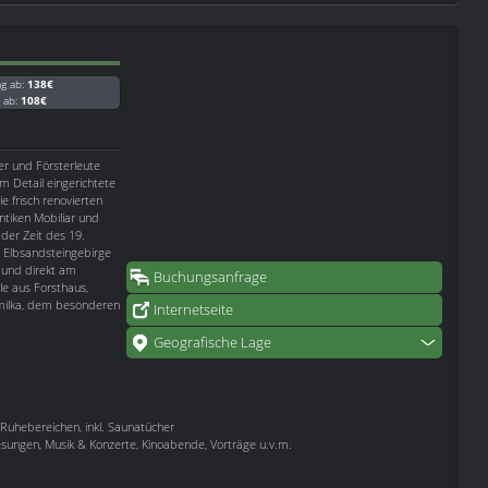
ag ab:
138€
g ab:
108€
er und Försterleute
m Detail eingerichtete
e frisch renovierten
tiken Mobiliar und
der Zeit des 19.
s Elbsandsteingebirge
z und direkt am
Buchungsanfrage
e aus Forsthaus,
milka, dem besonderen
Internetseite
Geografische Lage
uhebereichen, inkl. Saunatücher
esungen, Musik & Konzerte, Kinoabende, Vorträge u.v.m.