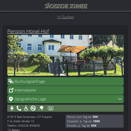
SÄCHSISCHE SCHWEIZ
<< Suchen
Pension Hönel-Hof
Buchungsanfrage
Internetseite
Geografische Lage
01814
Bad Schandau, OT Krippen
Person pro Tag ab:
50€
F.-G.-Keller-Straße 15
Doppelzi. p. Tag ab:
100€
Telefon: 035028 859600
Einzelzi. p. Tag ab:
65€
15 Betten