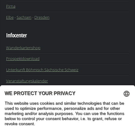
Pirna
Elbe
-
Sachsen
-
Dresden
Infocenter
Wanderkartenshop
Prospektdownload
Unterkunft Böhmisch Sächsische Schweiz
Veranstaltungskalender
Kontakt
Impressum
Buchungsanfrage
Mail an die Redaktion