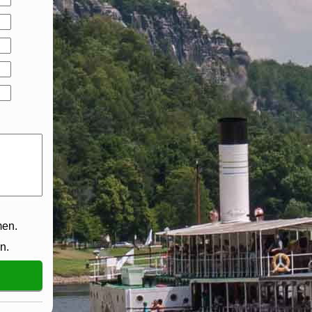
en.
n.