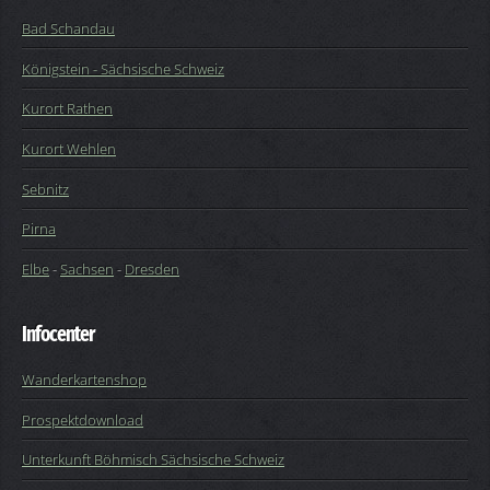
Bad Schandau
Königstein - Sächsische Schweiz
Kurort Rathen
Kurort Wehlen
Sebnitz
Pirna
Elbe
-
Sachsen
-
Dresden
Infocenter
Wanderkartenshop
Prospektdownload
Unterkunft Böhmisch Sächsische Schweiz