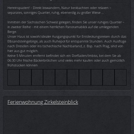
Hereinspaziert! - Direkt loswandern, Natur beobachten oder relaxen –
separates, sonniges Quartier, ruhig, ebenerdig zu großer Wiese …
Inmitten der Sächsischen Schweiz gelegen, finden Sie unser ruhiges Quartier –
in zweiter Reihe - mit einem herrlichen Panoramablick auf die umliegenden
Berge.
Unser Haus ist sowohl idealer Ausgangspunkt für Entdeckungsreisen durch das
Elbsandsteingebirge, als auch Ruhepol für entspannte Stunden. Auch Ausflüge
nach Dresden oder ins tschechische Nachbarland, z. Bsp. nach Prag, sind von
hier aus gut möglich.
Keine 5 Minuten entfernt befindet sich ein Dorfladen/Imbiss, bei dem Sie ab
06:30 Uhr frische Bäckerbrötchen und vieles mehr kaufen oder auch gemütlich
frühstücken können
Ferienwohnung Zirkelsteinblick