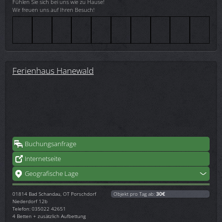
Fühlen Sie sich bei uns wie zu Hause!
Wir freuen uns auf Ihren Besuch!
Ferienhaus Hanewald
Buchungsanfrage
Internetseite
Geografische Lage
01814
Bad Schandau, OT Porschdorf
Objekt pro Tag ab:
30€
Niederdorf 12b
Telefon: 035022 42651
4 Betten + zusätzlich Aufbettung