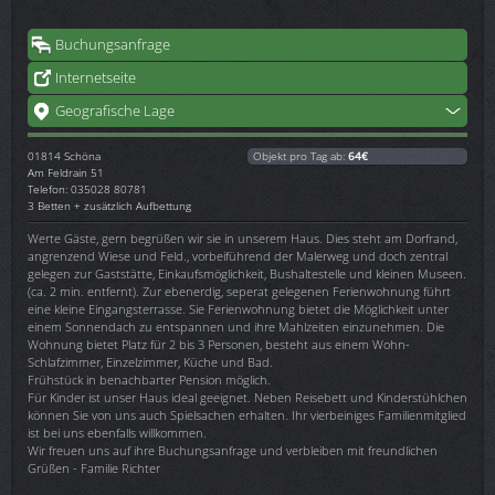
Buchungsanfrage
Internetseite
Geografische Lage
01814
Schöna
Objekt pro Tag ab:
64€
Am Feldrain 51
Telefon: 035028 80781
3 Betten + zusätzlich Aufbettung
Werte Gäste, gern begrüßen wir sie in unserem Haus. Dies steht am Dorfrand,
angrenzend Wiese und Feld., vorbeiführend der Malerweg und doch zentral
gelegen zur Gaststätte, Einkaufsmöglichkeit, Bushaltestelle und kleinen Museen.
(ca. 2 min. entfernt). Zur ebenerdig, seperat gelegenen Ferienwohnung führt
eine kleine Eingangsterrasse. Sie Ferienwohnung bietet die Möglichkeit unter
einem Sonnendach zu entspannen und ihre Mahlzeiten einzunehmen. Die
Wohnung bietet Platz für 2 bis 3 Personen, besteht aus einem Wohn-
Schlafzimmer, Einzelzimmer, Küche und Bad.
Frühstück in benachbarter Pension möglich.
Für Kinder ist unser Haus ideal geeignet. Neben Reisebett und Kinderstühlchen
können Sie von uns auch Spielsachen erhalten. Ihr vierbeiniges Familienmitglied
ist bei uns ebenfalls willkommen.
Wir freuen uns auf ihre Buchungsanfrage und verbleiben mit freundlichen
Grüßen - Familie Richter