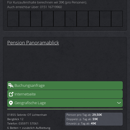
Für Kurzaufenthalte berechnen wir 39€ (pro Personen).
Auch erreichbar über: 0151 16719960
Pension Panoramablick
Buchungsanfrage
Internetseite
Geografische Lage
01855
Sebnitz OT Lichtenhain
Person pro Tag ab:
29,50€
Bergblick 12
Doppelzi. p. Tag ab:
59€
Telefon: 035971 57061
Einzelzi. p. Tag ab:
49€
6 Betten + zusätzlich Aufbettung