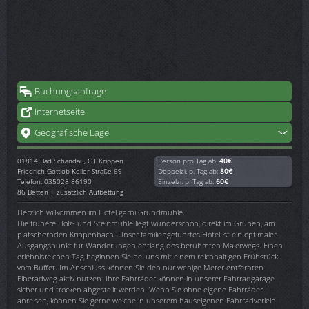
Buchungsanfrage
Internetseite
Geografische Lage
01814
Bad Schandau, OT Krippen
Person pro Tag ab:
40€
Friedrich-Gottlob-Keller-Straße 69
Doppelzi. p. Tag ab:
80€
Telefon: 035028 86190
Einzelzi. p. Tag ab:
60€
86 Betten + zusätzlich Aufbettung
Herzlich willkommen im Hotel garni Grundmühle.
Die frühere Holz- und Steinmühle liegt wunderschön, direkt im Grünen, am
plätschernden Krippenbach. Unser familiengeführtes Hotel ist ein optimaler
Ausgangspunkt für Wanderungen entlang des berühmten Malerwegs. Einen
erlebnisreichen Tag beginnen Sie bei uns mit einem reichhaltigen Frühstück
vom Buffet. Im Anschluss können Sie den nur wenige Meter entfernten
Elberadweg aktiv nutzen. Ihre Fahrräder können in unserer Fahrradgarage
sicher und trocken abgestellt werden. Wenn Sie ohne eigene Fahrräder
anreisen, können Sie gerne welche in unserem hauseigenen Fahrradverleih