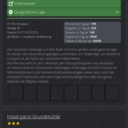
Internetseite
Geografische Lage
01796
Struppen
Person pro Tag ab:
14€
Weißig 7b
Doppelzi. p. Tag ab:
32€
Telefon: 0177 4737272
Einzelzi. p. Tag ab:
16€
40 Betten + zusätzlich Aufbettung
Objekt pro Tag ab:
450€
Objekt p. Woche ab:
3300€
Die naturnahe Herberge auf dem Kulm mit ihrem großen Außengelände liegt
im Herzen des Elbsandsteingebirges, unmittelbar am "Malerweg", am Waldrand
und ganz in der Nähe von zahlreichen Kletterfelsen.
Von hier aus seht ihr den Lilienstein, die Festung Königstein und die Bastei.
Ihr übernachtet im unsaniertem ehemaligen Ferienlager im DDR-Charme mit
Mehrbettzimmern und Gemeinschaftssanitäranlagen, könnt aber auch die
schickeren Tinyhäuser oder eine urige einfache Berghütte oder das ganze
Gelände mit Zeltplatz mieten.
Hotel garni Grundmühle