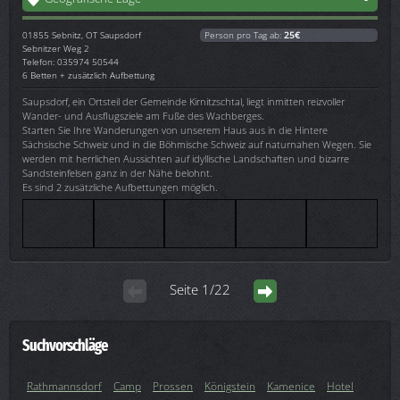
01855
Sebnitz, OT Saupsdorf
Person pro Tag ab:
25€
Sebnitzer Weg 2
Telefon: 035974 50544
6 Betten + zusätzlich Aufbettung
Saupsdorf, ein Ortsteil der Gemeinde Kirnitzschtal, liegt inmitten reizvoller
Wander- und Ausflugsziele am Fuße des Wachberges.
Starten Sie Ihre Wanderungen von unserem Haus aus in die Hintere
Sächsische Schweiz und in die Böhmische Schweiz auf naturnahen Wegen. Sie
werden mit herrlichen Aussichten auf idyllische Landschaften und bizarre
Sandsteinfelsen ganz in der Nähe belohnt.
Es sind 2 zusätzliche Aufbettungen möglich.
Seite 1/22
Suchvorschläge
Rathmannsdorf
Camp
Prossen
Königstein
Kamenice
Hotel