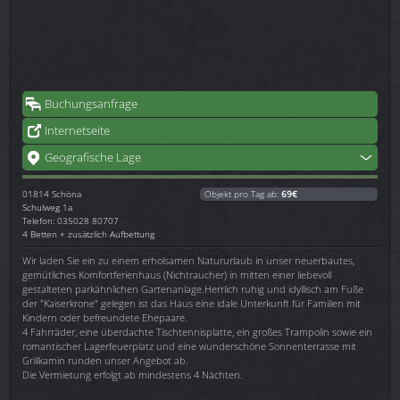
Buchungsanfrage
Internetseite
Geografische Lage
01814
Schöna
Objekt pro Tag ab:
69€
Schulweg 1a
Telefon: 035028 80707
4 Betten + zusätzlich Aufbettung
Wir laden Sie ein zu einem erholsamen Natururlaub in unser neuerbautes,
gemütliches Komfortferienhaus (Nichtraucher) in mitten einer liebevoll
gestalteten parkähnlichen Gartenanlage.Herrlich ruhig und idyllisch am Fuße
der "Kaiserkrone" gelegen ist das Haus eine idale Unterkunft für Familien mit
Kindern oder befreundete Ehepaare.
4 Fahrräder, eine überdachte Tischtennisplatte, ein großes Trampolin sowie ein
romantischer Lagerfeuerplatz und eine wunderschöne Sonnenterrasse mit
Grillkamin runden unser Angebot ab.
Die Vermietung erfolgt ab mindestens 4 Nächten.