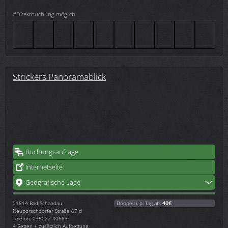
#Direktbuchung möglich
Strickers Panoramablick
Buchungsanfrage
Internetseite
Geografische Lage
01814
Bad Schandau
Doppelzi. p. Tag ab:
40€
Neuporschdorfer Straße 67 d
Telefon: 035022 40663
4 Betten + zusätzlich Aufbettung