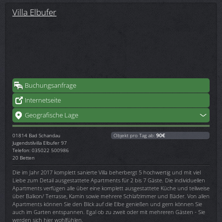
Villa Elbufer
Buchungsanfrage
Internetseite
Geografische Lage
01814
Bad Schandau
Objekt pro Tag ab:
90€
Jugendstilvilla Elbufer 97
Telefon: 035022 500986
20 Betten
Die im Jahr 2017 komplett sanierte Villa beherbergt 5 hochwertig und mit viel
Liebe zum Detail ausgestattete Apartments für 2 bis 7 Gäste. Die individuellen
Apartments verfügen alle über eine komplett ausgestattete Küche und teilweise
über Balkon/ Terrasse, Kamin sowie mehrere Schlafzimmer und Bäder. Von allen
Apartments können Sie den Blick auf die Elbe genießen und gern können Sie
auch im Garten entspannen. Egal ob zu zweit oder mit mehreren Gästen - Sie
werden sich hier wohlfühlen.