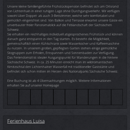
Unsere kleine familiengeführte Frühstückspension befindet sich am Ortsrand
von Lichtenhain in einer ruhigen Lage ohne Durchgangsverkehr. Wir verfügen
sowohl über Doppel- als auch 3-Bettzimmer, welche sehr komfortabel und
gemütlich eingerichtet sind. Von Balkon und Terrasse erwartet unsere Gäste ein
unverbauter freier Panoramablick auf die Felslandschaft der Sächsischen
Schweiz.
Sie erhalten ein reichhaltiges individuell abgesprochenes Frühstück und können
danach ganz entspannt in den Tag starten. Es besteht die Möglichkeit,
gemeinschaftlich einen Kühlschrank sowie Wasserkocher und Kaffeemaschine
zu nutzen. In unserem großen, gepflegten Garten stehen einige gemütliche
Sitzgruppen zum Erholen, Entspannen und Sonnenbaden zur Verfügung.
Das Feriendomizil ist idealer Ausgangspunkt für Wanderungen in die hintere
Sächsische Schweiz. In ca. 25 Minuten erreicht man im wildromantischen
Kirnitzschtal den Lichtenhainer Wasserfall mit traditioneller Gaststätte und
befindet sich schon mitten im Herzen des Nationalparks Sächsische Schweiz.
Eine Buchung ist ab 4 Übernachtungen möglich. Weitere Informationen
erhalten Sie auf unserer Homepage
Ferienhaus Luisa