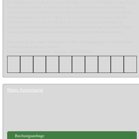
Das Ferienhaus für 2-7 Personen liegt in der Nähe von Pirna und Dresden vor den Toren
der Sächsischen Schweiz. Es besteht eine gute Verkehrsanbindung mit öffentlichen
Verkehrsmitteln nach Dresden und Pirna. Pirna hat eine sehenswerte historische Altstadt.
Von Pirna gelangen Sie mit der S Bahn in kurzer Zeit zu vielen bekannten Orten der
Sächsischen Schweiz. Auch mit dem Auto ist man schnell im Elbsandsteingebirge.
Unweit vom Ferienhaus entfernt befindet sich Dresden-Pillnitz mit dem Schloss Pillnitz
und einer schönen Kulturlandschaft mit Weinbergen, die zum Wandern einladen.
Bitte prüfen Sie auf unserer Internetseite vor Ihrer Buchungsanfrage, ob das Ferienhaus
im Belegungskalender noch frei ist!
Erreichbarkeit: 0170 3816834 - alternativ - 035024 949965
Haus Annemarie
Buchungsanfrage