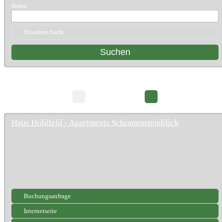
Betten:
Erweiterte Suche
212 Suchergebnisse
Seite 1/22
Haus Hohlfeld - Apartments Schrammsteinblick
Buchungsanfrage
Internetseite