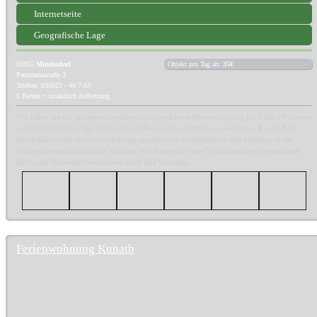
Internetseite
Geografische Lage
01855
Mittelndorf
Objekt pro Tag ab:
35€
Panoramastraße 3
Telefon: 035022 - 40 7 63
5 Betten + zusätzlich Aufbettung
Wir laden Sie ein in unsere komfortabel eingerichtete Ferienwohnung für 2 bis 5 Personen
nach Mittelndorf in der Sächsischen Schweiz. Unser Ort liegt unweit vom Kurort Bad
Schandau und ist ein zentraler Ausgangspunkt für Wanderungen und Ausflüge in die
Böhmische- und Sächsische Schweiz. Wir haben hier eine Verkehrsanbindung mit dem
Bus in die Kreisstadt Sebnitz und nach Bad Schandau.
Ferienwohnung Kunath