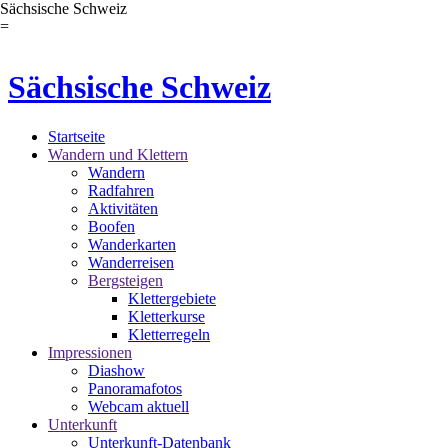
Sächsische Schweiz
=
Sächsische Schweiz
Startseite
Wandern und Klettern
Wandern
Radfahren
Aktivitäten
Boofen
Wanderkarten
Wanderreisen
Bergsteigen
Klettergebiete
Kletterkurse
Kletterregeln
Impressionen
Diashow
Panoramafotos
Webcam aktuell
Unterkunft
Unterkunft-Datenbank