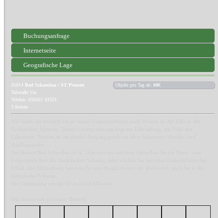
Buchungsanfrage
Internetseite
Geografische Lage
01814
Bad Schandau / ST Prossen
Objekt pro Tag ab:
60€
Talstraße 15a
Telefon: 035022 43324
3 Betten
Wir laden Sie herzlich ein in unsere Ferienwohnung nach Prossen an der Elbe in der
Sächsischen Schweiz. Unsere Ferienwohnung liegt am Elberadweg, am Fuße des
Lilienstein. Prossen ist ein idealer Ausgangspunkt zu allen bekannten Wander- und
Ausflugszielen.
Der Kurort Bad Schandau ist ca. 3km von uns entfernt. Genießen Sie die Natur- und
Felsenlandschaft der Sächsischen Schweiz, oder erleben Sie bei einer Dampferfahrt das
Elbtal. Der Elberadweg bietet auch viele Möglichkeiten für Radtouren, auch bis in die
Böhmische Schweiz.
Die Vermietung erfolgt für April bis Oktober.
Wir freuen uns auf Ihren Besuch!