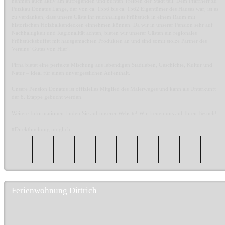
nehmen auch aktiv am aufregenden und bunten Treiben der Stadt teil. Dem Pfarrherr zu
Putzkau Donatus Lange, der von ca. 1556 bis ca. 1562 Eigentümer des Hauses war, ist es
zu verdanken, dass unsere Gäste ihr reichhaltiges Frühstück in einem Raum mit
historischen Holzbalkendecken einnehmen können. Da wir in unserer Pension sehr auf
Nachhaltigkeit und Regionalität achten, bieten wir unserer Gästen ein regionales
Frühstücksbuffet mit hausgemachten Produkten an und sind somit stolze Partner des
Vereins "Gutes von Hier".
Pirna bietet eine perfekte Mischung aus lebendigen Stadtleben, Geschichte, Kultur und
Natur – ideal für einen unvergesslichen Aufenthalt.
Unsere Pension Donatus ist offizielles Mitglied des Malerweges und kann als Unterkunft
der 8. Etappe gebucht werden.
Weitere Informationen finden Sie auf unserer Website! Wir freuen uns auf Ihren Besuch!
#Direktbuchung möglich
Ferienwohnung Dittrich