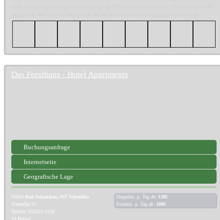
viele schöne Wanderungen und Ausflüge im Elbsandsteingebirge. Die Vermietung erfolgt
ganzjährig. Wir würden uns freuen, Sie in unserem Gästehaus begrüßen zu dürfen!
Das Forsthaus - Hotel Apartments
Buchungsanfrage
Internetseite
Geografische Lage
01814
Bad Schandau, OT Schmilka
Doppelzi. p. Tag ab:
138€
Schmilka 37
Einzelzi. p. Tag ab:
108€
Telefon: 035022 9130
23 Betten