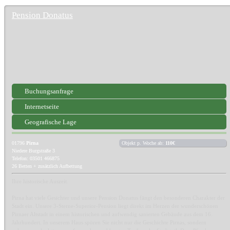
Pension Donatus
Buchungsanfrage
Internetseite
Geografische Lage
01796
Pirna
Objekt p. Woche ab:
110€
Niedere Burgstraße 3
Telefon: 03501 466875
26 Betten + zusätzlich Aufbettung
Ihre historische Auszeit.
Pirna hat viele Gesichter und unsere Pension Donatus fängt den besonderen Charakter der
Stadt ein. Unsere 3-Sterne-Superior-Pension liegt direkt im Herzen der wunderschönen
Pirnaer Altstadt in einem historischen und aufwendig sanierten Gebäude aus dem 16.
Jahrhundert. In unserem Haus spüren Sie nicht nur die Geschichte Pirnas, sondern