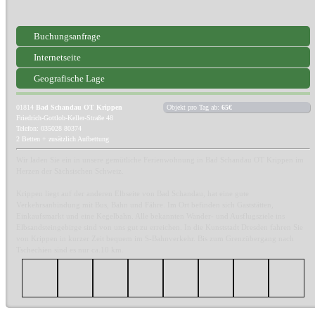
Buchungsanfrage
Internetseite
Geografische Lage
01814
Bad Schandau OT Krippen
Objekt pro Tag ab:
65€
Friedrich-Gottlob-Keller-Straße 48
Telefon: 035028 80374
2 Betten + zusätzlich Aufbettung
Wir laden Sie ein in unsere gemütliche Ferienwohnung in Bad Schandau OT Krippen im
Herzen der Sächsischen Schweiz.
Krippen liegt auf der anderen Elbseite von Bad Schandau, hat eine gute
Verkehrsanbindung mit Bus, Bahn und Fähre. Im Ort befinden sich Gaststätten,
Einkaufsmarkt und eine Kegelbahn. Alle bekannten Wander- und Ausflugsziele ins
Elbsandsteingebirge sind von uns gut zu erreichen. In die Kunststadt Dresden fahren Sie
von Krippen in kurzer Zeit bequem im S-Bahnverkehr. Bis zum Grenzübergang nach
Tschechien sind es nur ca.10 km.