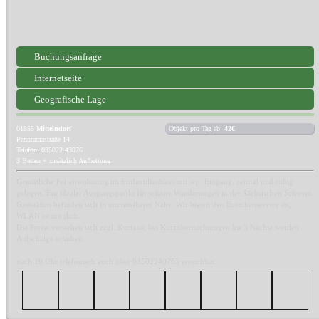
Buchungsanfrage
Internetseite
Geografische Lage
01855
Mittelndorf
Objekt pro Tag ab:
42€
Panoramastraße 14
Telefon: 035022 43076
3 Betten + zusätzlich Aufbettung
Gemütliche Ferienwohnung im Einfamilienhaus mit sep. Eingang, zentral und ruhig
gelegen. Ein idealer Ausgangspunkt für schöne Wanderungen in der Sächsischen Schweiz.
Gaststätten befinden sich in unmittelbarer Nähe. Wir bieten den Brötchenservice an,
WLAN ist möglich.
Die Preise verstehen sich zzgl. Kurtaxe; bei Kurzübernachtungen bis 3 Nächte werden
Aufschläge erhoben.
nach 19 Uhr telefonisch auch über 03502240765 erreichbar.