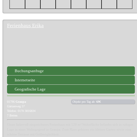
Ferienhaus Erika
Buchungsanfrage
Internetseite
Geografische Lage
01796
Graupa
Objekt pro Tag ab:
69€
Gärtnerweg 57
Telefon: 0170 3816834
7 Betten
Unser liebevoll eingerichtetes Ferienhaus mit 120 m² Wohnfläche befindet sich in ruhiger
Lage in einer Wohngegend in Graupa. Zum Haus gehören ein kleiner Garten sowie eine
schöne Terrasse mit Grillmöglichkeit.