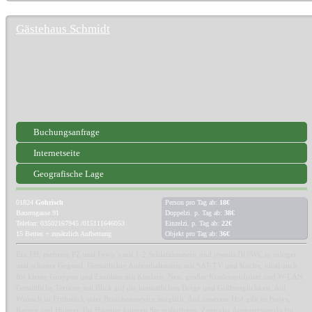
Gästehaus Schmidt
Buchungsanfrage
Internetseite
Geografische Lage
01824
Gohrisch
Person pro Tag ab:
18€
Bauerngasse 91
Doppelzi. p. Tag ab:
38€
Telefon: 03502167945 /015111646053
Einzelzi. p. Tag ab:
22€
15 Betten + zusätzlich Aufbettung
Objekt pro Tag ab:
36€
Ein FH, mehrere PZ und Fewo`s mit 1-2 Schlafzimmern und jeweils DU/WC in ruhiger
und schöner Gegend. Gemütlicher Aufenthaltsraum mit SAT-TV und Küche, ideal auch
für kleine Gruppen und Familien mit Kindern. Neu: großer Kinderspielplatz und W-LAN.
Gemütliche Terrasse mit Blick auf die heimatlichen Berge und Grillmöglichkeit. Auf
Wunsch ist Frühstück oder Brötchenservice möglich. Auf unserem Hof gibt es Ponys,
Katzen und Hühner. Ihr Haustier können Sie mitbringen. Zentraler Ausgangspunkt für