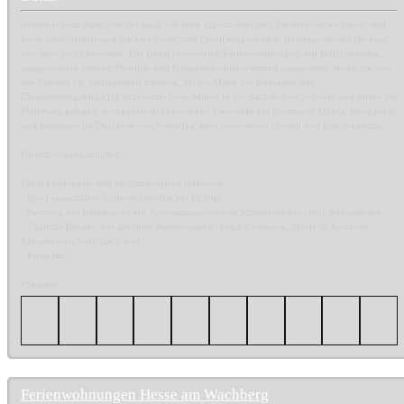
Inspiriert vom Wald und der Jagd, wo einst Jägermeister und Försterleute wohnten, sind
heute komfortable und mit viel Liebe zum Detail eingerichtete Hotelapartments für zwei,
vier oder sechs Personen. Die frisch renovierten Ferienwohnungen, mit Holzfußböden,
ausgesuchtem antiken Mobiliar und Naturlatexschlafsystemen ausgestattet, lassen Sie von
der Zeit des 19. Jahrhunderts träumen, als die Maler der Romantik das
Elbsandsteingebirge für sich entdeckten. Mitten in der Sächsischen Schweiz und direkt am
Malerweg gelegen, verzaubert das historische Ensemble aus Forsthaus, Mühle, Biergarten
und Badehaus im Dorfkern von Schmilka, dem besonderen Ortsteil von Bad Schandau.
Direktbuchung möglich
Diese Leistungen sind im Zimmerpreis inklusive:
- Bio-Langschläfer-Frühstücksbuffet bis 12 Uhr
- Nutzung des Badehauses mit Panoramasaunen und Ruhebereichen, inkl. Saunatücher
- Tägliche Rituale, wie geführte Wanderungen, Yoga, Lesungen, Musik & Konzerte,
Kinoabende, Vorträge u.v.m.
- Parkplatz
#Muehle
Ferienwohnungen Hesse am Wachberg