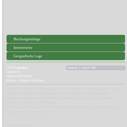
Buchungsanfrage
Internetseite
Geografische Lage
01855
Saupsdorf
Doppelzi. p. Tag ab:
35€
Oberdorf 32
Telefon: 03597450553
4 Betten + zusätzlich Aufbettung
Unsere zwei Ferienwohnungen befinden sich in unmittelbarer Nähe zueinander, am
Ortsrand in ruhiger Lage mit fantastischen Panoramablick in die Bergwelt der
Sächsischen-Böhmischen Schweiz. Beide Wohnungen bieten Platz für maximal 4
Erwachsene Personen plus Aufbettung.
Erholung pur für die ganze Familie. Fewo 1 mit seperaten Eingang (Paterre), Fewo 2 im
Obergeschoss mit Panoramablick.
#Umgebindehaus