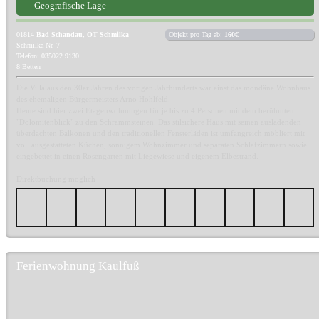
Geografische Lage
01814
Bad Schandau, OT Schmilka
Objekt pro Tag ab:
160€
Schmilka Nr. 7
Telefon: 035022 9130
8 Betten
Die Villa aus den 30er Jahren des vorigen Jahrhunderts war einst das mondäne Wohnhaus
des ehemaligen Bürgermeisters Arno Hohlfeld.
Heute sind hier zwei Etagenwohnungen für je bis zu 4 Personen mit dem berühmten
"Dolomitenblick" zu den Schrammsteinen. Das stilsichere Haus mit seinen ausladenden
überdachten Balkonen und den traditionellen Fensterläden ist umfangreich möbliert mit
voll ausgestatteten Küchen, sonnigem Wohnzimmer und separaten Schlafzimmern sowie
eingebettet in einen Rosengarten mit Liegewiese und eigenem Elbestrand.
Direktbuchung möglich
Ferienwohnung Kaulfuß