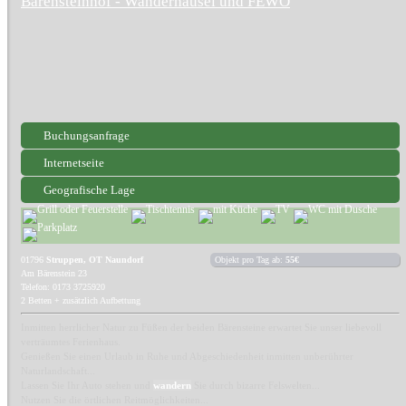
Bärensteinhof - Wanderhäusel und FEWO
Buchungsanfrage
Internetseite
Geografische Lage
01796
Struppen, OT Naundorf
Objekt pro Tag ab:
55€
Am Bärenstein 23
Telefon: 0173 3725920
2 Betten + zusätzlich Aufbettung
Inmitten herrlicher Natur zu Füßen der beiden Bärensteine erwartet Sie unser liebevoll
verträumtes Ferienhaus.
Genießen Sie einen Urlaub in Ruhe und Abgeschiedenheit inmitten unberührter
Naturlandschaft...
Lassen Sie Ihr Auto stehen und
wandern
Sie durch bizarre Felswelten...
Nutzen Sie die örtlichen Reitmöglichkeiten...