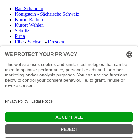
Bad Schandau
Königstein - Sächsische Schweiz
Kurort Rathen
Kurort Wehlen
Sebnitz
Pirna
Elbe
-
Sachsen
-
Dresden
Infocenter
Wanderkartenshop
Prospektdownload
Unterkunft Böhmisch Sächsische Schweiz
Veranstaltungskalender
Kontakt
Impressum
Buchungsanfrage
Mail an die Redaktion
"In den Wäldern sind Dinge, über die nachzudenken man jahrelang i
Moos liegen könnte." (Franz Kafka)