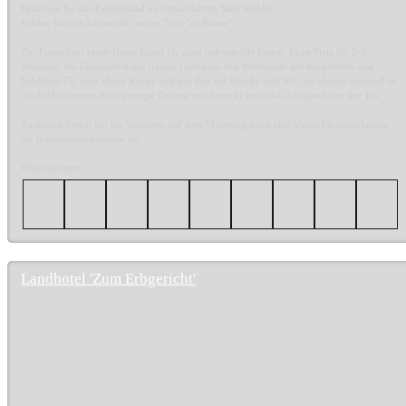
Besuchen Sie das Erlebnisbad im benachbarten Stadt Wehlen...
Fühlen Sie sich bei uns für einige Tage "zu Hause".
Das Ferienhaus bietet Ihnen Raum für ganz individuelle Ferien. Es ist Platz für 2-4
Personen. Im Erdgeschoß des Hauses finden sie den Wohnraum mit Kachelofen und
Satelliten-TV, eine kleine Küche und das Bad mit Dusche und WC. Im oberen Geschoß ist
das Schlafzimmer. Eine sonnige Terrasse mit Sitzecke befindet sich gleich vor der Tür.
Zusätzlich bieten wir für Wanderer auf dem Malerweg noch eine kleine Ferienwohnung
für Kurzübernachtungen an.
#Wanderhütte
Landhotel 'Zum Erbgericht'