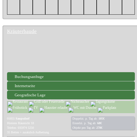
Kräuterbaude
Buchungsanfrage
Internetseite
Geografische Lage
01855
Saupsdorf
Doppelzi. p. Tag ab:
105€
Hinteres Räumicht 18
Einzelzi. p. Tag ab:
68€
Telefon: 035974 5250
Objekt pro Tag ab:
278€
35 Betten + zusätzlich Aufbettung