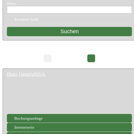
Betten:
Erweiterte Suche
16 Suchergebnisse
Seite 1/2
Haus Gamrigblick
Buchungsanfrage
Internetseite