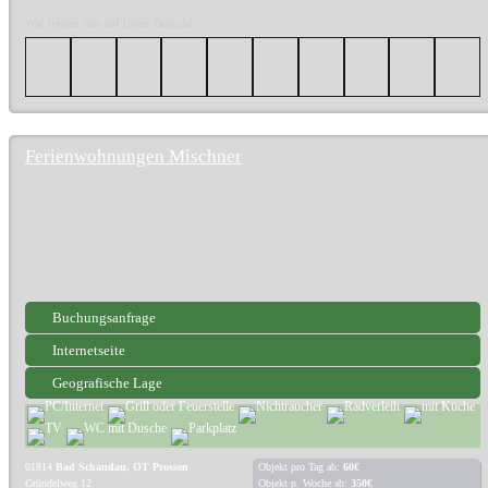
Wir freuen uns auf Ihren Besuch!
Ferienwohnungen Mischner
Buchungsanfrage
Internetseite
Geografische Lage
01814
Bad Schandau, OT Prossen
Objekt pro Tag ab:
60€
Gründelweg 12
Objekt p. Woche ab:
350€