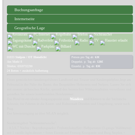
Buchungsanfrage
Internetseite
Geografische Lage
01833
Stolpen / OT Heeselicht
Person pro Tag ab:
63€
Am Markt 8
Doppelzi. p. Tag ab:
126€
Telefon: 0359732290
Einzelzi. p. Tag ab:
83€
24 Betten + zusätzlich Aufbettung
Unser gemütliches familiengeführtes Landhotel mit Terasse und Kinderspielplatz,liegt am
Polenztal,in der Nähe der Bastei, den Burgstädten Hohnstein und Stolpen. Lassen Sie sich
mit unserer sächsischen Küche; speziell den heimischen Wildspezialitäten verwöhnen und
genießen Sie unsere komfortablen Hotelzimmer.
Das Hotel ist ein idealer Ausgangspunkt zum
Wandern
und Klettern in der Sächsische
Schweiz, für Fahrten in die Kunst- und Kulturstadt Dresden und Umgebung, sowie nach
Prag.
Der Internetzugang ist über WLAN möglich.
Sonderangebot "Schlemmerwoche":
- 4,5,6,7 Nächte+ Begrüßungssekt+ Frühstücksbuffet+ Halbpension (3-gänge Wahlmenü)
mit 1 candle-light-dinner + freier Eintritt auf Festung Königstein und Burg Stoplen +