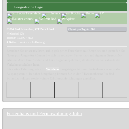
Geografische Lage
01814
Bad Schandau, OT Porschdorf
Objekt pro Tag ab:
30€
Niederdorf 12b
Telefon: 035022 42651
4 Betten + zusätzlich Aufbettung
Besuchen Sie unser idyllisch, ruhig gelegenes Ferienhaus mit Bergblick und genießen Sie
Natur pur. Ungestört können Sie sich im separaten Ferienhaus auf eigenem Grundstück
erholen. Auch Ihre Kinder sind bei uns gut aufgehoben, da das Ferienhaus abseits des
Verkehrsgeschehen liegt.
Für aktive Erholung wie z.B.
Wandern
, Bergsteigen ist unser Ferienhaus ein zentraler
Ausgangspunkt. In naher Umgebung können Sie in der " Toscanatherme" in Bad
Schandau relaxen sowie weitere Erholungseinrichtungen genießen.
Ferienhaus und Ferienwohnung John