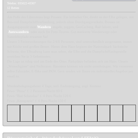
Telefon: 035022-43307
12 Betten
Am Fuße des Liliensteins liegt Prossen. Ein hübscher Ort, direkt an der Elbe gelegen, mit
Bus-und Dampfschiffverbindung, jedoch ohne Durchgangsverkehr. Prossen ist
Ausgangspunkt zum
Wandern
, angeln, joggen, GeoCaching, Rad fahren, und
"
Autowandern
" oder auch für Foto-Touren. Gut markierte Wanderwege oder
Naturlehrpfade erwarten Sie!
Unsere 3 Ferienwohnungen für 2/4/6 Personen, sind unterschiedlich ausgestattet, immer
mit Küche und großen Betten. Hinter dem Haus beginnt der Nationalpark Sächsische
Schweiz, den Elbradweg kann man sehen, die Elbe und die Dampfschiffanlegestelle
erreichen Sie in 5 Gehminuten.
Die Lage ist ruhig und am Ende des Ortes. Parkplätze befinden sich am Haus. Unsere
„Wunschgäste“ sind Nichtrauer. Haustiere können wir nicht unterbringen. Wir vermieten
selbst Fahrräder, E-Bike und PKW. Gern senden wir Ihnen ein individuelles Angebot per
email zu.
Mindestbelegungsdauer 4 Tage, incl. Endreinigung, zzgl. Kurtaxe
Fewo “Pirna“ f. 2 Personen/Nacht 60 €
Fewo “Bad Schandau“ f. 4 Pers./Nacht 120 €
Fewo „Königstein“ f. 6 Pers./Nacht 150 €