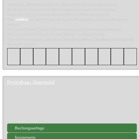
Auszeit vom Alltagsstress, einfach die Seele baumeln lassen bei kulinarischen
Köstlichkeiten und schlafen im Kräuterzimmer ohne lästige Nebengeräusche.
Lernen Sie mit der Chefin des Hauses die Welt der Wildkräuter kennen.
Oder
wandern
mit dem Chef persönlich in die Felslandschaft Sächsische-Böhmische
Schweiz.
Auf unserer Webseite finden Sie Zusatzangebote des Kräuterbauden-Teams wie:
Kräuterexkursionen, Outdoor-Kochen, Wander- und Stiegentouren,
Mehrtageswanderungen, Tierbeobachtungen/Rothirschbrunft, Ausflüge besonders in die
Böhmische Schweiz.
Ferienhaus Hanewald
Buchungsanfrage
Internetseite