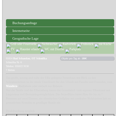
Buchungsanfrage
Internetseite
Geografische Lage
01814
Bad Schandau, OT Schmilka
Objekt pro Tag ab:
180€
Schmilka Nr. 6
Telefon: 035022 9130
7 Betten
Das große, sonnig und nahe der Elbe gelegene Ferienhaus mit Blick zu den
Schrammsteinen ist die ideale Unterkunft für den Urlaub mit Familie und Freunden, zum
Wandern
, Radfahren oder einfach nur Relaxen.
Nur die Straße und der Elberadweg trennt das Grundstück vom eigenen Elbestrand mit
Liegewiese und Bootsanlegemöglichkeit. Das StrandHaus bietet Platz für bis zu 7
Personen auf zwei Ebenen, ein überdachter Grillplatz mit rustikalen Holzbänken lädt zu
gemütlichen Abenden in geselliger Runde ein.
Direktbuchung möglich