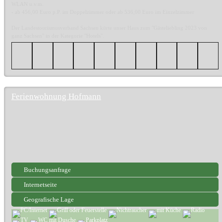
WLAN u.v.m.
- ab 456,00 Euro p.P. im Doppelzimmer oder ab 536,00 Euro im Einzelzimmer
Der Landestourismusverband Sachsen kürte unser Haus zum "Gästeliebling 2023 von
ganz Sachsen" in der Kategorie "Hotels".
Ferienwohnung Hofmann
Buchungsanfrage
Internetseite
Geografische Lage