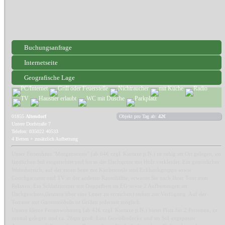
Buchungsanfrage
Internetseite
Geografische Lage
01855
Altendorf
Objekt pro Tag ab:
42€
Untere Dorfstraße 7
Telefon: 035022 40533
4 Betten + zusätzlich Aufbettung
Unser Ferienhaus "Morgensonne" (ab 64€ zzgl. Kurtaxe p.N.) ist ruhig im Ort gelegen, im
ländlichen Stil eingerichtet und bis in die Dachspitze mit Holz verkleidet. Ein gemütlicher
Wohnbereich, auf der einen Seite mit Küchenzeile und Eckbankgruppe sowie
Couchgarnitur und TV in der anderen Raumhälfte, erwartet Sie nach Ihrer Tour zum
Relaxen. Ein Schlafzimmer mit Doppelbett im EG sowie 2 Aufbettungen im
Dachgeschoss,(letztere über eine Leiter zu erreichen) stehen zur Verfügung. Auf der
Terrasse mit Gartenmöbeln ist Grillen jederzeit möglich.
Unsere kleine Ferienwohnung (ab 42€ zzgl. Kurtaxe p.N.) bietet Platz für 2 Personen, ist
zentral gelegen und ca. 28qm groß. Eine Gewölbedecke und im Stil angepasste