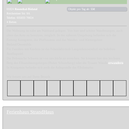
01824
Rosenthal-Bielatal
Objekt pro Tag ab:
55€
Reichsteiner Str. 9A
Telefon: 035033 70654
4 Betten
Die Wohnung ist nahe am Waldrand gelegen. Von hier sind schöne Wanderungen, auch
ohne das Auto zu benutzen, möglich. In der näheren Umgebung befinden sich die
Festung Königstein, der Pfaffenstein und das Wander- und Klettergebiet
Bielatal/Ottomühle.
Für Familien mit Kindern ist das Felsenlabyrinth Langenhennersdorf ein beliebtes
Ausflugsziel.
Die Böhmische Schweiz ist von uns leicht zu erreichen. Sie können hier den höchsten
Berg des Elbsandsteingebirges (Hoher Schneeberg) oder die Tyssaer Wände
erwandern
.
In Königstein befindet sich auch die Anlegestelle der Elbdampfer.
Wir freuen uns auf Ihren Besuch.
Ferienhaus StrandHaus