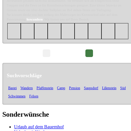
Accessoires gefallen nicht nur Romantikern. Sie befindet sich im Erdgeschoss ohne
Treppen und die Fewo ist für Kurzübernachtungen geeignet. Eine kleine Sitzecke im
Grünen sowie ein über-dachter Stellplatz im Hof stehen Ihnen zur Verfügung.
Sie können direkt von hier entlang des Malerweges ins Kirnitzschtal oder auf dem
Panoramaweg
loswandern
. Wir freuen uns auf Ihren Besuch.
Seite 1/2
Suchvorschläge
Bastei
Wandern
Pfaffenstein
Camp
Pension
Saupsdorf
Lilienstein
Süd
Schwimmen
Felsen
Sonderwünsche
Urlaub auf dem Bauernhof