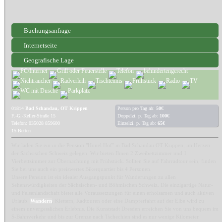
Buchungsanfrage
Internetseite
Geografische Lage
01814
Bad Schandau, OT Krippen
Person pro Tag ab:
50€
F.-G.-Keller-Straße 15
Doppelzi. p. Tag ab:
100€
Telefon: 035028 859600
Einzelzi. p. Tag ab:
65€
15 Betten
Wir laden Sie ein in die Pension "Hönel Hof" in Bad Schandau OT Krippen, im Herzen
der Sächsischen Schweiz gelegen. Wir bieten Ihnen 2 Zweibettzimmer und 1
Vierbettzimmer zur Übernachtung mit Frühstück. Sollten Sie auf Fahrradtour sein, finden
Sie bei uns auch ein preiswertes Bikerquartier bis 4 Personen.
Unsere Pension ist ein idealer Ausgangspunkt für Wanderungen zu allen
Sehenswürdigkeiten der Sächsischen- und Böhmischen Schweiz. Die einzigartige Natur-
und Felsenlandschaft bietet alle Voraussetzungen für einen erholsamen und auch aktiven
Urlaub.
Wandern
, Klettern, Radtouren oder eine Dampferfahrt auf der Elbe wird zu
einem unvergesslichen Erlebnis. Die Kunststadt Dresden erreichen Sie von uns bequem im
S-Bahnverkehr und bis zur Grenze nach Tschechien sind es nur wenige Kilometer.