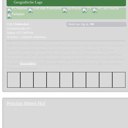
Geografische Lage
01814
Waltersdorf
Objekt pro Tag ab:
90€
Liliensteinstraße 39 c
Telefon: 0173 9065404
16 Betten + zusätzlich Aufbettung
In dieser mühevoll und mit Liebe zum Detail restaurierten alten Bauernscheune erwarten
Sie vier komplett eingerichtete Ferienwohnungen für je 3-5 Personen. Nach Ihren
Tagestouren durch die Sächsische Schweiz und durch das Elbsandsteingebirge lädt eine
überdachte Sitzecke mit Grillmöglichkeit zu gemütlichen Abenden ein. Vom Haus können
Sie direkt
loswandern
- die Rathener Felsen sowie den imposanten Lilienstein erreichen
Sie in wenigen Minuten.
Pension Hönel-Hof