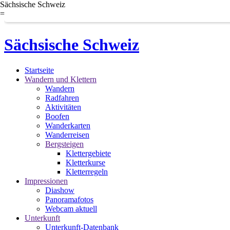
Sächsische Schweiz
=
Sächsische Schweiz
Startseite
Wandern und Klettern
Wandern
Radfahren
Aktivitäten
Boofen
Wanderkarten
Wanderreisen
Bergsteigen
Klettergebiete
Kletterkurse
Kletterregeln
Impressionen
Diashow
Panoramafotos
Webcam aktuell
Unterkunft
Unterkunft-Datenbank