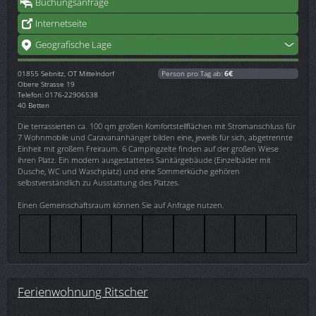
Buchungsanfrage
Internetseite
Geografische Lage
01855
Sebnitz, OT Mittelndorf
Person pro Tag ab:
6€
Obere Strasse 19
Telefon: 0176-22906538
40 Betten
Die terrassierten ca. 100 qm großen Komfortstellflächen mit Stromanschluss für
7 Wohnmobile und Caravananhänger bilden eine, jeweils für sich, abgetrennte
Einheit mit großem Freiraum. 6 Campingzelte finden auf der großen Wiese
ihren Platz. Ein modern ausgestattetes Sanitärgebäude (Einzelbäder mit
Dusche, WC und Waschplatz) und eine Sommerküche gehören
selbstverständlich zu Ausstattung des Platzes.
Einen Gemeinschaftsraum können Sie auf Anfrage nutzen.
Ferienwohnung Ritscher