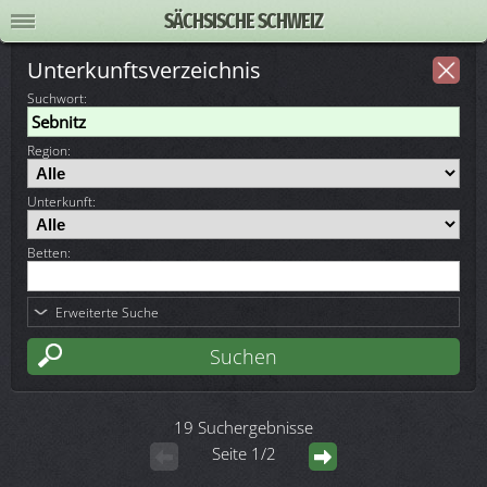
SÄCHSISCHE SCHWEIZ
Unterkunftsverzeichnis
Suchwort
:
Region:
Unterkunft:
Betten:
Erweiterte Suche
19 Suchergebnisse
Seite 1/2