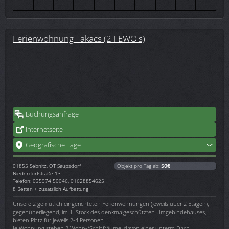
Ferienwohnung Takacs (2 FEWO's)
Buchungsanfrage
Internetseite
Geografische Lage
01855
Sebnitz, OT Saupsdorf
Objekt pro Tag ab:
50€
Niederdorfstraße 13
Telefon: 035974 50046, 01628854625
8 Betten + zusätzlich Aufbettung
Unsere 2 gemütlich eingerichteten Ferienwohnungen (jeweils über 2 Etagen),
gegenüberliegend, im 1. Stock des denkmalgeschützten Umgebindehauses,
bieten Platz für jeweils 2-4 Personen.
Je Wohnung stehen 2 Wohn-/Schlafräume, davon einer unterm Dach,