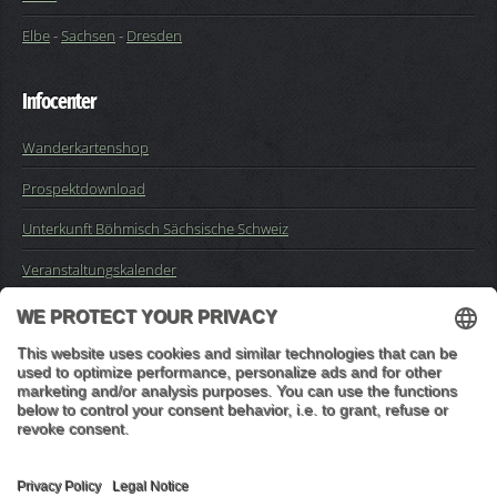
Elbe
-
Sachsen
-
Dresden
Infocenter
Wanderkartenshop
Prospektdownload
Unterkunft Böhmisch Sächsische Schweiz
Veranstaltungskalender
Kontakt
Impressum
Buchungsanfrage
Mail an die Redaktion