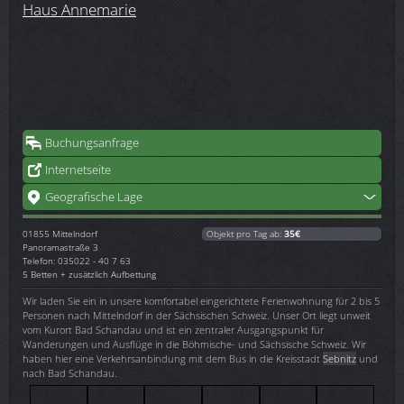
Haus Annemarie
Buchungsanfrage
Internetseite
Geografische Lage
01855
Mittelndorf
Objekt pro Tag ab:
35€
Panoramastraße 3
Telefon: 035022 - 40 7 63
5 Betten + zusätzlich Aufbettung
Wir laden Sie ein in unsere komfortabel eingerichtete Ferienwohnung für 2 bis 5
Personen nach Mittelndorf in der Sächsischen Schweiz. Unser Ort liegt unweit
vom Kurort Bad Schandau und ist ein zentraler Ausgangspunkt für
Wanderungen und Ausflüge in die Böhmische- und Sächsische Schweiz. Wir
haben hier eine Verkehrsanbindung mit dem Bus in die Kreisstadt
Sebnitz
und
nach Bad Schandau.