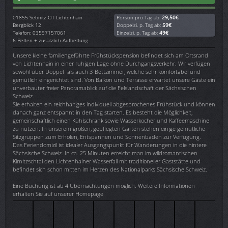
01855
Sebnitz OT Lichtenhain
Person pro Tag ab:
29,50€
Bergblick 12
Doppelzi. p. Tag ab:
59€
Telefon: 03597157061
Einzelzi. p. Tag ab:
49€
6 Betten + zusätzlich Aufbettung
Unsere kleine familiengeführte Frühstückspension befindet sich am Ortsrand
von Lichtenhain in einer ruhigen Lage ohne Durchgangsverkehr. Wir verfügen
sowohl über Doppel- als auch 3-Bettzimmer, welche sehr komfortabel und
gemütlich eingerichtet sind. Von Balkon und Terrasse erwartet unsere Gäste ein
unverbauter freier Panoramablick auf die Felslandschaft der Sächsischen
Schweiz.
Sie erhalten ein reichhaltiges individuell abgesprochenes Frühstück und können
danach ganz entspannt in den Tag starten. Es besteht die Möglichkeit,
gemeinschaftlich einen Kühlschrank sowie Wasserkocher und Kaffeemaschine
zu nutzen. In unserem großen, gepflegten Garten stehen einige gemütliche
Sitzgruppen zum Erholen, Entspannen und Sonnenbaden zur Verfügung.
Das Feriendomizil ist idealer Ausgangspunkt für Wanderungen in die hintere
Sächsische Schweiz. In ca. 25 Minuten erreicht man im wildromantischen
Kirnitzschtal den Lichtenhainer Wasserfall mit traditioneller Gaststätte und
befindet sich schon mitten im Herzen des Nationalparks Sächsische Schweiz.
Eine Buchung ist ab 4 Übernachtungen möglich. Weitere Informationen
erhalten Sie auf unserer Homepage