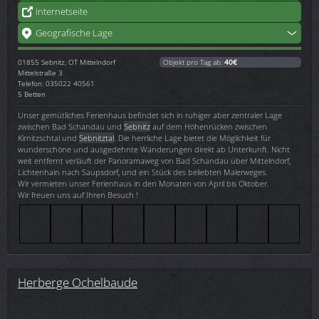
Internetseite
Geografische Lage
01855
Sebnitz, OT Mittelndorf
Objekt pro Tag ab:
40€
Mittelstraße 3
Telefon: 035022 40561
5 Betten
Unser gemütliches Ferienhaus befindet sich in ruhiger aber zentraler Lage
zwischen Bad Schandau und
Sebnitz
auf dem Höhenrücken zwischen
Kirnitzschtal und
Sebnitztal
. Die herrliche Lage bietet die Möglichkeit für
wunderschöne und ausgedehnte Wanderungen direkt ab Unterkunft. Nicht
weit entfernt verläuft der Panoramaweg von Bad Schandau über Mittelndorf,
Lichtenhain nach Saupsdorf, und ein Stück des beliebten Malerweges.
Wir vermieten unser Ferienhaus in den Monaten von April bis Oktober.
Wir freuen uns auf Ihren Besuch !
Herberge Ochelbaude