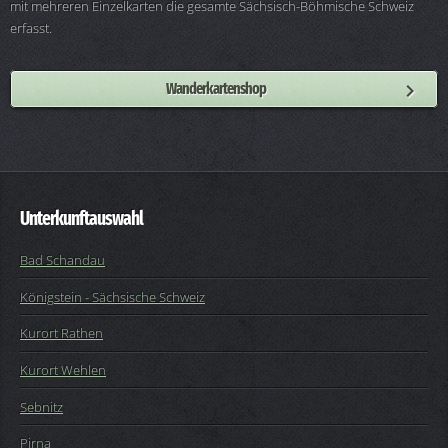
mit mehreren Einzelkarten die gesamte Sächsisch-Böhmische Schweiz
erfasst.
Wanderkartenshop
Unterkunftauswahl
Bad Schandau
Königstein - Sächsische Schweiz
Kurort Rathen
Kurort Wehlen
Sebnitz
Pirna