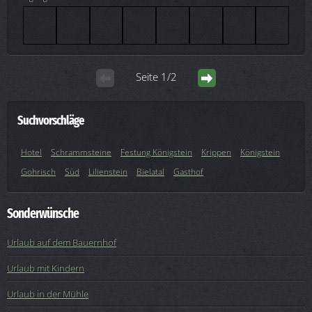
Seite 1/2
Suchvorschläge
Hotel
Schrammsteine
Festung Königstein
Krippen
Königstein
Gohrisch
Süd
Lilienstein
Bielatal
Gasthof
Sonderwünsche
Urlaub auf dem Bauernhof
Urlaub mit Kindern
Urlaub in der Mühle