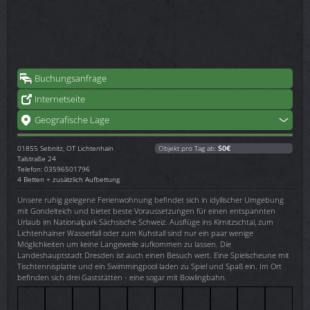
Buchungsanfrage
Internetseite
Geografische Lage
01855
Sebnitz, OT Lichtenhain
Objekt pro Tag ab:
50€
Talstraße 24
Telefon: 03596501796
4 Betten + zusätzlich Aufbettung
Unsere ruhig gelegene Ferienwohnung befindet sich in idyllischer Umgebung
mit Gondelteich und bietet beste Voraussetzungen für einen entspannten
Urlaub im Nationalpark Sächsische Schweiz. Ausflüge ins Kirnitzschtal, zum
Lichtenhainer Wasserfall oder zum Kuhstall sind nur ein paar wenige
Möglichkeiten um keine Langeweile aufkommen zu lassen. Die
Landeshauptstadt Dresden ist auch einen Besuch wert. Eine Spielscheune mit
Tischtennisplatte und ein Swimmingpool laden zu Spiel und Spaß ein. Im Ort
befinden sich drei Gaststätten - eine sogar mit Bowlingbahn.