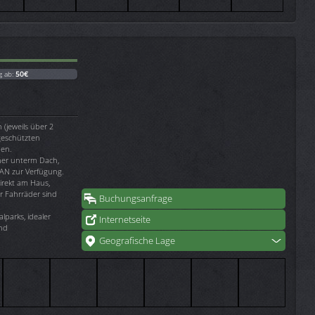
g ab:
50€
(jeweils über 2
geschützten
nen.
ner unterm Dach,
AN zur Verfügung.
irekt am Haus,
ür Fahrräder sind
Buchungsanfrage
lparks, idealer
Internetseite
und
Geografische Lage