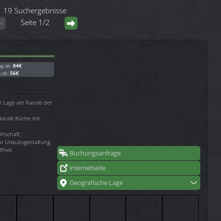
19 Suchergebnisse
Seite 1/2
ag ab:
84€
g ab:
56€
er Lage am Rande der
ionale Küche mit
rtschaft;
ur Urlaubsgestaltung.
ffnet.
Buchungsanfrage
Internetseite
Geografische Lage