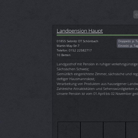
Landpension Haupt
01855
Sebnitz OT Schönbach
Doppelzi. p. T
Martin-May-Str.7
Einzelzi. p. Ta
Telefon: 0152 22582717
10 Betten
Landgasthof mit Pension in ruhiger verkehrsgünstig
Sächsischen Schweiz;
Gemütllich eingerichtete Zimmer, sächsische und reg
deftiger Hausmannskost;
Verarbeitung von Produkten aus hauseigener Landwi
Zahlreiche Attraktivitäten und Sehenswürdigkeiten z
Unsere Pension ist vom 01.April bis 02.November geö