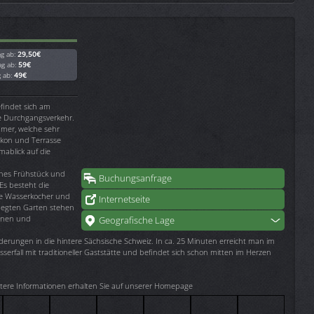
ag ab:
29,50€
ag ab:
59€
g ab:
49€
findet sich am
ne Durchgangsverkehr.
mmer, welche sehr
lkon und Terrasse
mablick auf die
henes Frühstück und
Buchungsanfrage
Es besteht die
wie Wasserkocher und
Internetseite
legten Garten stehen
annen und
Geografische Lage
derungen in die hintere Sächsische Schweiz. In ca. 25 Minuten erreicht man im
serfall mit traditioneller Gaststätte und befindet sich schon mitten im Herzen
tere Informationen erhalten Sie auf unserer Homepage