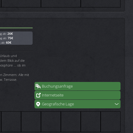
ag ab:
26€
ag ab:
75€
g ab:
60€
 Urlaub und
dem Blick auf die
mosphäre ... ob im
en Zimmern: Alle mit
w. Terrasse.
Buchungsanfrage
Internetseite
Geografische Lage