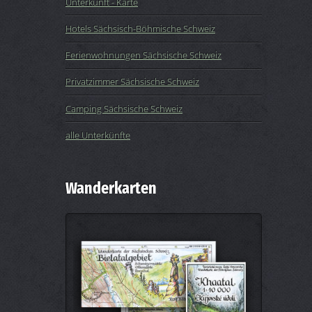
Unterkunft - Karte
Hotels Sächsisch-Böhmische Schweiz
Ferienwohnungen Sächsische Schweiz
Privatzimmer Sächsische Schweiz
Camping Sächsische Schweiz
alle Unterkünfte
Wanderkarten