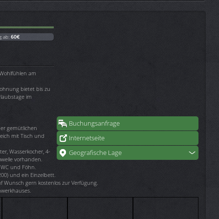
g ab:
60€
Wohlfühlen am
ohnung bietet bis zu
rlaubstage im
Buchungsanfrage
ner gemütlichen
eich mit Tisch und
Internetseite
ter, Wasserkocher, 4-
Geografische Lage
welle vorhanden.
, WC und Föhn.
00) und ein Einzelbett.
uf Wunsch gern kostenlos zur Verfügung.
chwerkhauses.