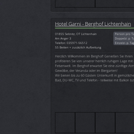
Hotel Garni - Berghof Lichtenhain
01855
Sebnitz, OT Lichtenhain
Person pro T
Am Anger 3
Doppelzi. p. T
Telefon: 035971-56512
Einzelzi. p. Ta
55 Betten + zusätzlich Aufbettung
Herzlich Willkommen im Berghof! Genießen Sie Ihren
profitieren Sie von unserer herrlich ruhigen Lage mit 
Felsenwelt. Im Berghof erwartet Sie eine zünftige At
Gewölbe, der Veranda oder im Biergarten!
Wir bieten bis zu 60 Gästen Unterkunft in gemütlich
Bad, DU-WC, TV und Telefon - teilweise mit Balkon bz