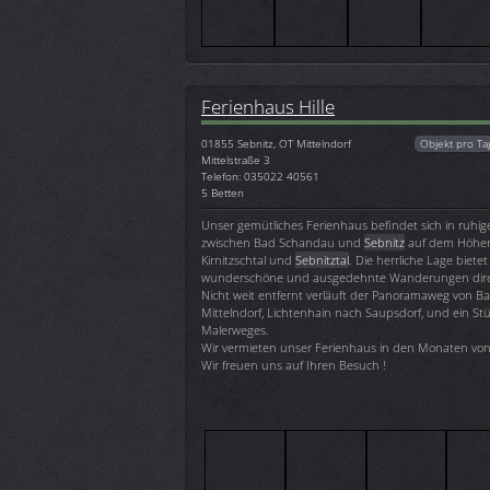
Ferienhaus Hille
01855
Sebnitz, OT Mittelndorf
Objekt pro Ta
Mittelstraße 3
Telefon: 035022 40561
5 Betten
Unser gemütliches Ferienhaus befindet sich in ruhig
zwischen Bad Schandau und
Sebnitz
auf dem Höhen
Kirnitzschtal und
Sebnitztal
. Die herrliche Lage bietet
wunderschöne und ausgedehnte Wanderungen direk
Nicht weit entfernt verläuft der Panoramaweg von 
Mittelndorf, Lichtenhain nach Saupsdorf, und ein St
Malerweges.
Wir vermieten unser Ferienhaus in den Monaten von 
Wir freuen uns auf Ihren Besuch !