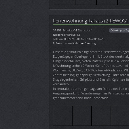
Ferienwohnung Takacs (2 FEWO's)
01855
Sebnitz, OT Saupsdorf
Objekt pro Ta
Niederdorfstraße 13
Telefon: 035974 50046, 01628854625
8 Betten + zusätzlich Aufbettung
Unsere 2 gemütlich eingerichteten Ferienwohnungen 
Etagen), gegenüberliegend, im 1. Stock des denkmal
Umgebindehauses, bieten Platz für jeweils 2-4 Perso
Je Wohnung stehen 2 Wohn-/Schlafräume, davon ei
Wohnküche, DU/WC, SAT-TV, Internet-Radio und WL
Zentralheizung, ganzjährige Vermietung, Parkplätze d
Sitzgelegenheiten, Grillplatz und Einstellmöglichkeit f
vorhanden.
In zentraler, aber ruhiger Lage am Rande des Nationa
Ausgangspunkt für Wanderungen ins Kirnitzschtal 
grenzüberschreitend nach Tschechien.