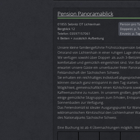
Pension Panoramablick
01855
Sebnitz OT Lichtenhain
Person pro T
Bergblick 12
Doppelzi. p. T
Telefon: 03597157061
Einzelzi. p. Ta
6 Betten + zusätzlich Aufbettung
Unsere kleine familiengeführte Frühstückspension be
Ortsrand von Lichtenhain in einer ruhigen Lage oh
Wir verfügen sowohl über Doppel- als auch 3-Bettzi
komfortabel und gemütlich eingerichtet sind. Von Ba
erwartet unsere Gäste ein unverbauter freier Panora
Felslandschaft der Sächsischen Schweiz.
Sie erhalten ein reichhaltiges individuell abgesproc
können danach ganz entspannt in den Tag starten. 
Möglichkeit, gemeinschaftlich einen Kühlschrank so
Kaffeemaschine zu nutzen. In unserem großen, gepf
einige gemütliche Sitzgruppen zum Erholen, Entsp
Sonnenbaden zur Verfügung.
Das Feriendomizil ist idealer Ausgangspunkt für Wan
wildromantischen Kirnitzschtal den Lichtenhainer Was
des Nationalparks Sächsische Schweiz.
Eine Buchung ist ab 4 Übernachtungen möglich. Wei