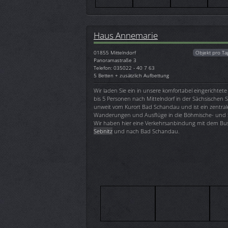
Haus Annemarie
01855
Mittelndorf
Objekt pro Ta
Panoramastraße 3
Telefon: 035022 - 40 7 63
5 Betten + zusätzlich Aufbettung
Wir laden Sie ein in unsere komfortabel eingerichtet
bis 5 Personen nach Mittelndorf in der Sächsischen S
unweit vom Kurort Bad Schandau und ist ein zentra
Wanderungen und Ausflüge in die Böhmische- und S
Wir haben hier eine Verkehrsanbindung mit dem Bus 
Sebnitz
und nach Bad Schandau.