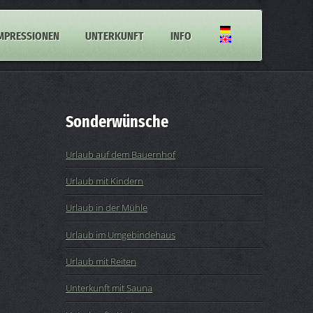
MPRESSIONEN
UNTERKUNFT
INFO
Sonderwünsche
Urlaub auf dem Bauernhof
Urlaub mit Kindern
Urlaub in der Mühle
Urlaub im Umgebindehaus
Urlaub mit Reiten
Unterkunft mit Sauna