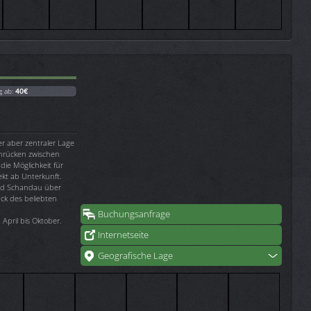
g ab:
40€
er aber zentraler Lage
rücken zwischen
 die Möglichkeit für
t ab Unterkunft.
Bad Schandau über
ück des beliebten
Buchungsanfrage
April bis Oktober.
Internetseite
Geografische Lage