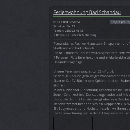
Ferienwohnung Bad Schandau
01814
Bad Schandau
Objekt pro Ta
Sebnitzer Str. 17
Telefon: 035022 43431
3 Betten + zusätzlich Aufbettung
Romantisches Fachwerkhaus zum Entspannen und 
Stadtrand von Bad Schandau.
Die neu, modern und liebevoll ausgestattete Ferienw
4 Personen Platz für erholsame und erlebnisreiche U
Elbsandsteingebirge.
Unsere Ferienwohnung ist ca. 55 m² groß.
Sie verfügt über ein geräumiges Wohnzimmer mit ei
Sitzecke, Sat-TV, Bücher und Spiele und einen Essber
Stühlen.
In der Küche sind Kühlschrank, Kaffeemaschine, Toas
Zonen-Cerankochfeld, Dunstabzugshaube und Mikro
Das große Bad mit Fenster verügt über eine Dusche
Im Schlafzimmer befinden sich ein Doppelbett (180x2
Ein Babyreisebett und Hochstuhl stellen wir Ihnen a
Die Ferienwohnung liegt in der 1. Etage unseres Fa