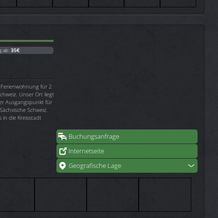
g ab:
35€
e Ferienwohnung für 2
chweiz. Unser Ort liegt
ler Ausgangspunkt für
ächsische Schweiz.
in die Kreisstadt
Buchungsanfrage
Internetseite
Geografische Lage