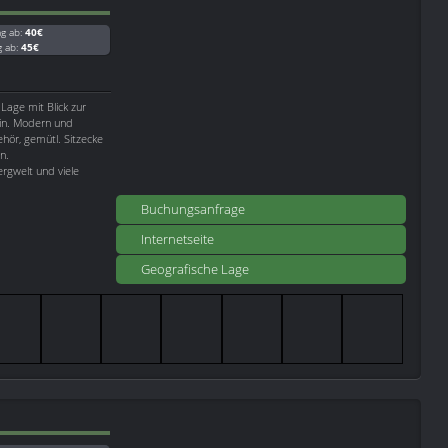
ag ab:
40€
g ab:
45€
 Lage mit Blick zur
ein. Modern und
hör, gemütl. Sitzecke
n.
rgwelt und viele
Buchungsanfrage
Internetseite
Geografische Lage