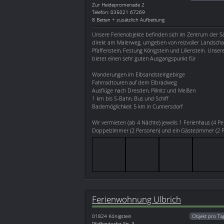
Zur Heidepromenade 2
Telefon: 035021 67269
8 Betten + zusätzlich Aufbettung
Unsere Ferienobjekte befinden sich im Zentrum der S
direkt am Malerweg, umgeben von reizvoller Landsch
Pfaffenstein, Festung Königstein und Lilienstein. Unser
bietet einen sehr guten Ausgangspunkt für
Wanderungen im Elbsandsteingebirge
Fahrradtouren auf dem Elbradweg
Ausflüge nach Dresden, Pillnitz und Meißen
1 km bis S-Bahn, Bus und Schiff
Bademöglichkeit 5 km in Cunnersdorf
Wir vermieten (ab 4 Nächte) jeweils 1 Ferienhaus (4 Pe
Doppelzimmer (2 Personen) und ein Gästezimmer (2 Pe
Ferienwohnung Ulbrich
01824
Königstein
Objekt pro Ta
Pfaffendorfer Str. 3