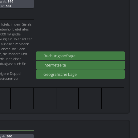
ag ab:
89€
g ab:
58€
otels, in dem Sie als
tenhof bietet alles,
.000 m² große
ung ein. In absoluter
 auf einer Parkbank
 einmal die Seele
ge, die modern und
Buchungsanfrage
 erlauben einen
dualgast auch für
Internetseite
leigene Doppel-
Geografische Lage
estouren zur
g ab:
50€