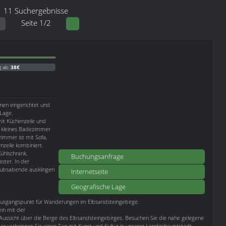
11 Suchergebnisse
Seite 1/2
g ab:
38€
nen eingerichtet und
 Lage.
t Küchenzeile und
n kleines Badezimmer
mmer ist mit Sofa,
nzeile kombiniert.
ühlschrank,
Buchungsanfrage
ster. In der
aubsabende ausklingen
Internetseite
Geografische Lage
Ausgangspunkt für Wanderungen im Elbsandsteingebirge.
ein mit der
Aussicht über die Berge des Elbsandsteingebirges. Besuchen Sie die nahe gelegene
der verbringen Sie einen Tag mit Kunst und Kultur in unserer Landeshauptstadt