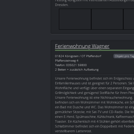
Dresden.
Ferienwohnung Wagner
01824
Königstein / OT Pfaffendorf
Objekt pro Ta
Pfaffensteinweg 4
Telefon: 035021 59800
2 Betten + zusätzlich Aufbettung
Unsere Ferienwohnung befindet sich im Erdgeschoss 
Einfamilienhauses und ist geeignet für 2 Personen. Sie
Wohnfläche und verfügt über einen separaten Eingang,
Grillmöglichkeit und genügend Stellfläche für Ihren Pk
Unsere Ferienwohnung ist eine Nichtraucherwohnung.
befinden sich ein Wohnzimmer mit Wohnküche, ein Sch
ein Bad mit Dusche und WC. Das Wohnzimmer ist eing
gemütlicher Sitzecke, mit Sat-TV und CD-Radio. Die 
einen E-Herd, Spülmaschine, Kühlschrank, Kaffeemasc
Toaster. Ein Küchentisch mit 4 Stühlen gehört ebenfal
Schlafzimmer befindet sich ein Doppelbett mit Fede
verstellbarem Lattenrost.