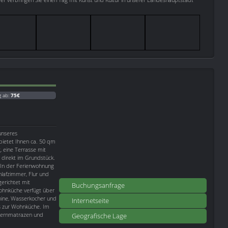
g ab:
75€
unseres
 bietet Ihnen ca. 50 qm
 eine Terrasse mit
w direkt im Grundstück.
 In der Ferienwohnung
lafzimmer, Flur und
erichtet mit
Buchungsanfrage
Wohnküche verfügt über
hine, Wasserkocher und
Internetseite
ls zur Wohnküche. Im
rkernmatrazen und
Geografische Lage