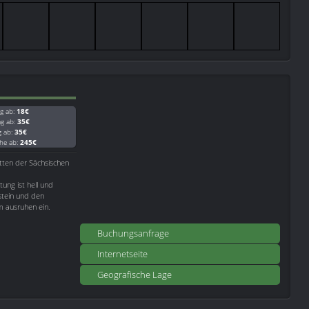
g ab:
18€
ag ab:
35€
g ab:
35€
he ab:
245€
tten der Sächsischen
tung ist hell und
gstein und den
m ausruhen ein.
Buchungsanfrage
Internetseite
Geografische Lage