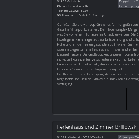
01824
Gohrisch
Doppelzi. p. T
Pfaffendorferstraße 89
Einzelzi. p. Ta
Telefon: 035021 6230
90 Betten + zusätzlich Aufbettung
Genießen Sie die Atmosphäre eines familiengeführten H
Gast im Mittelpunkt stehen. Der Hotelkomplex Margare
was Sie von einem Zuhause im Urlaub erwarten. Die 5
hoteleigene Parkanlage lädt zur Entspannung und Erhol
Ruhe und an der reinen gesunden Luft können Sie hier
oder im Liegestuhl am Teich zu sich finden und einfach
baumeln lassen. Die Großzügigkeit unserer Hotelanla
individuell konzipierten verschiedenen Räumlichkeiten
harmonischen Hotelbetrieb, der sich neben dem Indivi
Gruppen, Seminare und Tagungen empfiehlt.
Für Ihre körperliche Betätigung stehen Ihnen die hote
Kegelbahn und unsere E-Bikes für Halb- oder Ganztag
Verfügung
Ferienhaus und Zimmer Brillowski
01824
Königstein OT Pfaffendorf
Objekt pro Ta