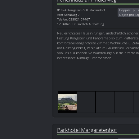
01824
Königstein / OT Pfaffendorf
Doppelzi. p. T
Alter Schulweg 7
Objekt pro Ta
Telefon: 035021 67467
12 Betten + zusätzlich Aufbettung
Neu errichtetes Haus in ruhiger, landschaftlich schöner
Festung Königstein und Panoramablick zum Pfaffenst
komfortabel eingerichtete Zimmer, Wohnküche u. Zube
mit Grillmöglichkeit, Parkplatz im Grundstück vorhande
Von uns aus können Sie Wanderungen in die bizarre Be
interessante Ausflüge unternehmen.
Parkhotel Margaretenhof