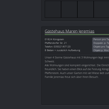
Gästehaus Maren Jeremias
01824
Königstein
Person pro Ta
Pfaffendorfer Str. 21
Doppelzi. p. T
Telefon: 035021/67120
Objekt pro Ta
8 Betten + zusätzlich Aufbettung
Objekt p. Woc
Unser 4 Sterne Gästehaus mit 3 Wohnungen liegt inmi
Schweiz.
Alle Wohnungen sind komplett eingerichtet. Die Einrich
freundlich. Sie haben einen Blick auf die Festung Köni
Pfaffenstein. Auch unser Garten mit viel Wiese lädt zu
Familie Jeremias freut sich über Ihren Besuch.