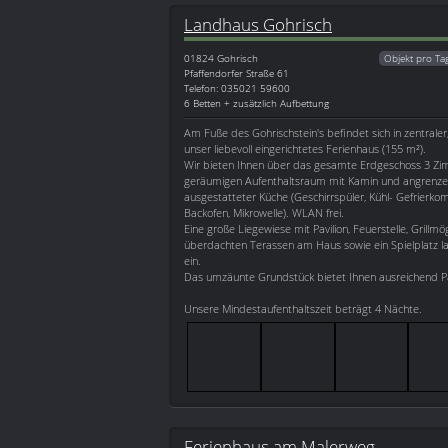
Landhaus Gohrisch
01824
Gohrisch
Objekt pro Ta
Pfaffendorfer Straße 61
Telefon: 035021 59600
6 Betten + zusätzlich Aufbettung
Am Fuße des Gohrischstein's befindet sich in zentrale
unser liebevoll eingerichtetes Ferienhaus (155 m²).
Wir bieten Ihnen über das gesamte Erdgeschoss 3 Z
geräumigen Aufenthaltsraum mit Kamin und angrenzen
ausgestatteter Küche (Geschirrspüler, Kühl- Gefrierko
Backofen, Mikrowelle). WLAN frei.
Eine große Liegewiese mit Pavilion, Feuerstelle, Grillmög
überdachten Terassen am Haus sowie ein Spielplatz l
ein.
Das umzäunte Grundstück bietet Ihnen ausreichend P
Unsere Mindestaufenthaltszeit beträgt 4 Nächte.
Ferienhaus am Malerweg