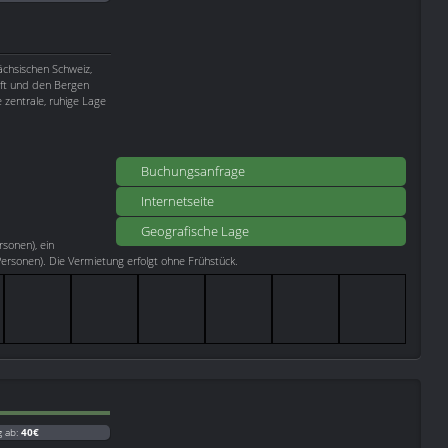
ächsischen Schweiz,
aft und den Bergen
e zentrale, ruhige Lage
Buchungsanfrage
Internetseite
Geografische Lage
rsonen), ein
rsonen). Die Vermietung erfolgt ohne Frühstück.
g ab:
40€