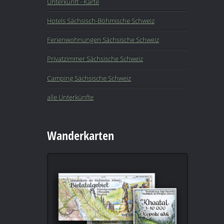
Unterkunft - Karte
Hotels Sächsisch-Böhmische Schweiz
Ferienwohnungen Sächsische Schweiz
Privatzimmer Sächsische Schweiz
Camping Sächsische Schweiz
alle Unterkünfte
Wanderkarten