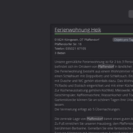
Ferienwohnung Heik
01824
Königstein, OT Pfaffendorf
Objekt pro Ta
Pfaffendorfer Str. 16
Telefon: 035021 67105
3 Betten
Unsere gemütliche Ferienwohnung ist für 2 bis 3 Perso
befindet sich im Ortskern von
Pfaffendorf
in ländlicher
Die Ferienwohnung besteht aus einem Wohnzimmer mi
einen Schlafraum mit Doppelbett und Schlafcouch. Ei
mit Dusche und WC gehört ebenfalls dazu. Das Wohnzi
TV,Radio und Esstisch eingerichtet und mit einer Küche
Zur Küchenausstattung gehören Kochfeld, Mikrowelle, K
Geschirrspüler, Kaffeemaschine, Wasserkocher und Toa
Gartensitzecke können Sie an schönen Tagen Ihre Url
lassen.
Die Vermietung erfolgt ab 5 Übernachtungen.
Die zentrale Lage von
Pfaffendorf
bietet einen guten 
Zu Fuß erreichen Sie unseren Hausberg, den Pfaffenst
berühmten Barbarine. Genießen Sie eine fantastische 
Festung Königstein mit interessanten Ausstellungen o