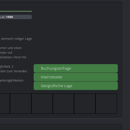
g ab:
150€
r, dennoch ruhiger Lage
immer und einen
der voll
mbination, Herd mit
lichkeit, 2
Buchungsanfrage
aden zum Verweilen
Internetseite
arkmöglichkeiten.
Geografische Lage