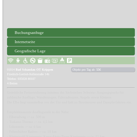
Buchungsanfrage
Internetseite
Geografische Lage
01814
Bad Schandau OT Krippen
Objekt pro Tag ab:
55€
Friedrich-Gottlob-Kellerstraße 14b
Telefon: 035028 80107
4 Betten
Gemütliche Ferienwohnung inmitten der Sächsischen Schweiz- Ausgangspunkt für
zahlreiche Ausflüge, Wanderungen, Fahrradtouren, Angeln sowie Klettern.
Die Elbe liegt unmittelbar vor der Tür und lädt zu Bootstouren und Dampferfahrten ein.
Empfehlenswerte Ausflugsziele in der Nähe:
- Elberadweg -> ca. 500 m
- Toskana-Therme -> ca. 4,5 km
- Lilienstein -> ca. 6 km
- Felsenbühne Rathen -> ca. 10 km
- Kletterwald Königstein; Kanu-Aktiv-Tours Königstein -> ca. 11 km