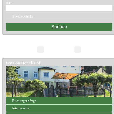
Betten:
Erweiterte Suche
6 Suchergebnisse
Seite 1/1
Pension Hönel-Hof
Buchungsanfrage
Internetseite