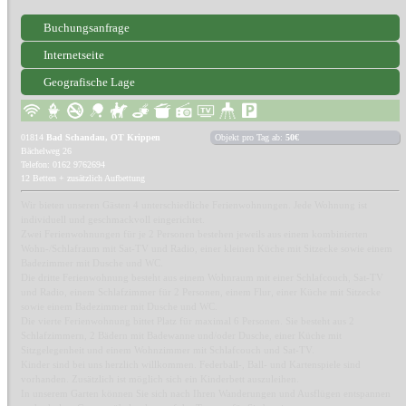
Buchungsanfrage
Internetseite
Geografische Lage
01814
Bad Schandau, OT Krippen
Objekt pro Tag ab:
50€
Bächelweg 26
Telefon: 0162 9762694
12 Betten + zusätzlich Aufbettung
Wir bieten unseren Gästen 4 unterschiedliche Ferienwohnungen. Jede Wohnung ist
individuell und geschmackvoll eingerichtet.
Zwei Ferienwohnungen für je 2 Personen bestehen jeweils aus einem kombinierten
Wohn-/Schlafraum mit Sat-TV und Radio, einer kleinen Küche mit Sitzecke sowie einem
Badezimmer mit Dusche und WC.
Die dritte Ferienwohnung besteht aus einem Wohnraum mit einer Schlafcouch, Sat-TV
und Radio, einem Schlafzimmer für 2 Personen, einem Flur, einer Küche mit Sitzecke
sowie einem Badezimmer mit Dusche und WC.
Die vierte Ferienwohnung bittet Platz für maximal 6 Personen. Sie besteht aus 2
Schlafzimmern, 2 Bädern mit Badewanne und/oder Dusche, einer Küche mit
Sitzgelegenheit und einem Wohnzimmer mit Schlafcouch und Sat-TV.
Kinder sind bei uns herzlich willkommen. Federball-, Ball- und Kartenspiele sind
vorhanden. Zusätzlich ist möglich sich ein Kinderbett auszuleihen.
In unserem Garten können Sie sich nach Ihren Wanderungen und Ausflügen entspannen