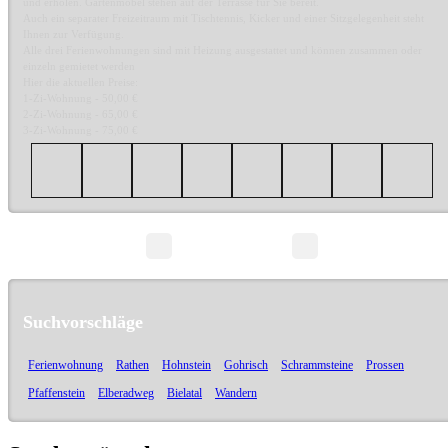
und erholen. Gartenmöbel stehen auf der Terrasse für Sie bereit.
Auch ein separater Freizeitraum mit Tischtennis, Kicker und einer Sitzgelegenheit steht
Ihnen zur Verfügung.
Alle drei Ferienwohnungen sind mit Heizung ausgestattet und können zusammen oder
einzeln gemietet werden
Hier die aktuellen Preise:
1-Zi-Wohnung - 50,00 €
2-Zi-Wohnung - 65,00 €
3-Zi-Wohnung - 75,00 €
Seite 1/1
Suchvorschläge
Ferienwohnung
Rathen
Hohnstein
Gohrisch
Schrammsteine
Prossen
Pfaffenstein
Elberadweg
Bielatal
Wandern