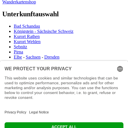
Wanderkartenshop
Unterkunftauswahl
Bad Schandau
Königstein - Sächsische Schweiz
Kurort Rathen
Kurort Wehlen
Sebnitz
Pirna
Elbe
-
Sachsen
-
Dresden
Infocenter
Wanderkartenshop
Prospektdownload
Unterkunft Böhmisch Sächsische Schweiz
Veranstaltungskalender
Kontakt
Impressum
Buchungsanfrage