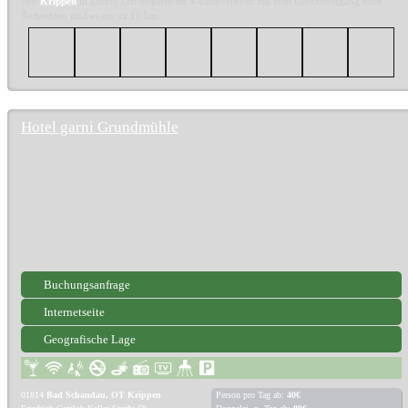
von
Krippen
in kurzer Zeit bequem im S-Bahnverkehr. Bis zum Grenzübergang nach
Tschechien sind es nur ca.10 km.
Hotel garni Grundmühle
Buchungsanfrage
Internetseite
Geografische Lage
01814
Bad Schandau, OT Krippen
Person pro Tag ab:
40€