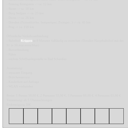
- Festung Königstein -> ca. 12 km
- Bastei -> ca. 18 km
- Burg Stolpen -> ca. 25 km
- Decin -> ca. 26 km
- Dresden (Frauenkirche, Semperoper, Zwinger...) -> ca. 45 km
- Prag -> ca. 150 km
Öffentliche Verkehrsanbindung:
- Bahnhof
Krippen
in 8 Minuten fußläufig zu erreichen (Dresden Hauptbahnhof mit der
S1 in 50 min erreichbar)
- Busverbindung
- Fähre
- nächste Schiffsanlegestelle in Bad Schandau
Ausstattung:
- separater Eingang
- Brötchenservice
- Kinderbett auf Anfrage
- WLAN vorhanden
Preise: 1 Person 50,00 €, 2 Personen 55,00 €, 3 Personen 60,00 €, 4 Personen 65,00 €
Vermietung: ab 5 Übernachtungen
Endreinigung 30€