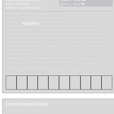
Friedrich-Gottlob-Keller-Straße 69
Doppelzi. p. Tag ab:
80€
Telefon: 035028 86190
Einzelzi. p. Tag ab:
60€
86 Betten + zusätzlich Aufbettung
Herzlich willkommen im Hotel garni Grundmühle.
Die frühere Holz- und Steinmühle liegt wunderschön, direkt im Grünen, am
plätschernden
Krippenbach
. Unser familiengeführtes Hotel ist ein optimaler
Ausgangspunkt für Wanderungen entlang des berühmten Malerwegs. Einen
erlebnisreichen Tag beginnen Sie bei uns mit einem reichhaltigen Frühstück vom Buffet.
Im Anschluss können Sie den nur wenige Meter entfernten Elberadweg aktiv nutzen. Ihre
Fahrräder können in unserer Fahrradgarage sicher und trocken abgestellt werden. Wenn
Sie ohne eigene Fahrräder anreisen, können Sie gerne welche in unserem hauseigenen
Fahrradverleih mieten.
Zudem erhalten alle unsere Gäste bei Anreise das "HotelTicket", welches Ihnen die
kostenfreie Nutzung der öffentlichen Verkehrsmittel in der Region ermöglicht. Zur
Entspannung nach einem anstrengenden und erlebnisreichen Tag steht unseren
Hotelgästen, gegen Gebühr, eine kleine Sauna zur Verfügung.
#Direktbuchung möglich, #Muehle
Ferienwohnung Henker