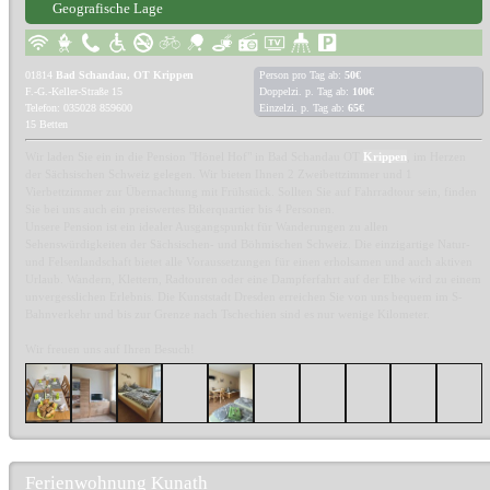
Geografische Lage
01814
Bad Schandau, OT Krippen
Person pro Tag ab:
50€
F.-G.-Keller-Straße 15
Doppelzi. p. Tag ab:
100€
Telefon: 035028 859600
Einzelzi. p. Tag ab:
65€
15 Betten
Wir laden Sie ein in die Pension "Hönel Hof" in Bad Schandau OT
Krippen
, im Herzen
der Sächsischen Schweiz gelegen. Wir bieten Ihnen 2 Zweibettzimmer und 1
Vierbettzimmer zur Übernachtung mit Frühstück. Sollten Sie auf Fahrradtour sein, finden
Sie bei uns auch ein preiswertes Bikerquartier bis 4 Personen.
Unsere Pension ist ein idealer Ausgangspunkt für Wanderungen zu allen
Sehenswürdigkeiten der Sächsischen- und Böhmischen Schweiz. Die einzigartige Natur-
und Felsenlandschaft bietet alle Voraussetzungen für einen erholsamen und auch aktiven
Urlaub. Wandern, Klettern, Radtouren oder eine Dampferfahrt auf der Elbe wird zu einem
unvergesslichen Erlebnis. Die Kunststadt Dresden erreichen Sie von uns bequem im S-
Bahnverkehr und bis zur Grenze nach Tschechien sind es nur wenige Kilometer.
Wir freuen uns auf Ihren Besuch!
Ferienwohnung Kunath