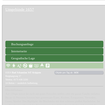
Umgebinde 1657
Buchungsanfrage
Internetseite
Geografische Lage
01814
Bad Schandau StT Krippen
Objekt pro Tag ab:
165€
Berghangweg 17
Telefon: 0173 438 5330
14 Betten + zusätzlich Aufbettung
Elbschifferhaus:
Auf 150qm könnt ihr euch mit guten Freunden treffen oder die ganze Familie einladen.
Bis zu 11 Personen können hier gemeinsam Essen, Kochen, Entspannen, Verweilen,
Lesen, Spielen. Das Highlight: die Blockstube mit dem schönen großen Kachelofen. Im
großen Garten oder auf der Terrasse unter dem Walnussbaum finden sich gemütliche