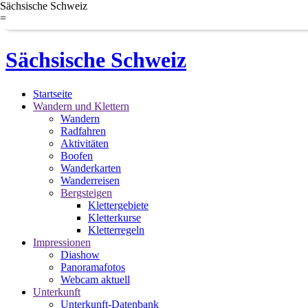
Sächsische Schweiz
=
Sächsische Schweiz
Startseite
Wandern und Klettern
Wandern
Radfahren
Aktivitäten
Boofen
Wanderkarten
Wanderreisen
Bergsteigen
Klettergebiete
Kletterkurse
Kletterregeln
Impressionen
Diashow
Panoramafotos
Webcam aktuell
Unterkunft
Unterkunft-Datenbank