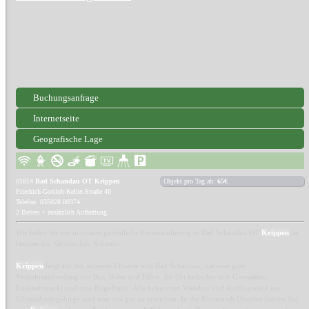
Buchungsanfrage
Internetseite
Geografische Lage
01814
Bad Schandau OT Krippen
Objekt pro Tag ab:
65€
Friedrich-Gottlob-Keller-Straße 48
Telefon: 035028 80374
2 Betten + zusätzlich Aufbettung
Wir laden Sie ein in unsere gemütliche Ferienwohnung in Bad Schandau OT
Krippen
im
Herzen der Sächsischen Schweiz.
Krippen
liegt auf der anderen Elbseite von Bad Schandau, hat eine gute
Verkehrsanbindung mit Bus, Bahn und Fähre. Im Ort befinden sich Gaststätten,
Einkaufsmarkt und eine Kegelbahn. Alle bekannten Wander- und Ausflugsziele ins
Elbsandsteingebirge sind von uns gut zu erreichen. In die Kunststadt Dresden fahren Sie