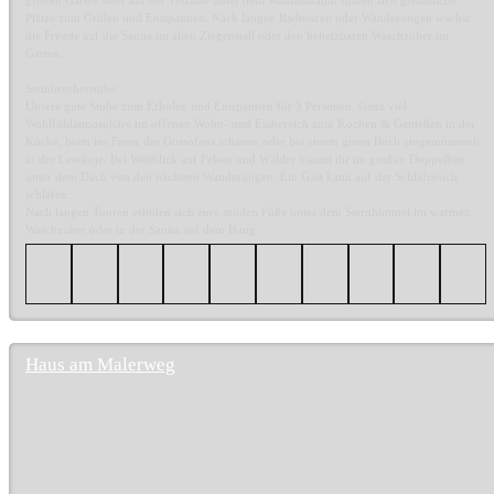
Plätze zum Grillen und Entspannen. Nach langen Radtouren oder Wanderungen wächst
die Freude auf die Sauna im alten Ziegenstall oder den beheizbaren Waschzuber im
Garten.
Steinbrecherstube:
Unsere gute Stube zum Erholen und Entspannen für 3 Personen. Ganz viel
Wohlfühlatmosphäre im offenen Wohn- und Essbereich zum Kochen & Genießen in der
Küche, beim ins Feuer des Gussofens schauen oder bei einem guten Buch eingemummelt
in der Lesekoje. Bei Weitblick auf Felsen und Wälder träumt ihr im großen Doppelbett
unter dem Dach von den nächsten Wanderungen. Ein Gast kann auf der Schlafcouch
schlafen.
Nach langen Touren erholen sich eure müden Füße unter dem Sternhimmel im warmen
Waschzuber oder in der Sauna auf dem Hang.
Haus am Malerweg