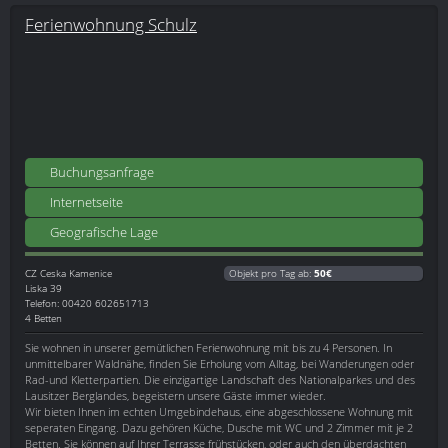
Ferienwohnung Schulz
Buchungsanfrage
Internetseite
Geografische Lage
CZ
Ceska Kamenice
Objekt pro Tag ab:
50€
Liska 39
Telefon: 00420 602651713
4 Betten
Sie wohnen in unserer gemütlichen Ferienwohnung mit bis zu 4 Personen. In
unmittelbarer Waldnähe, finden Sie Erholung vom Alltag, bei Wanderungen oder
Rad-und Kletterpartien. Die einzigartige Landschaft des Nationalparkes und des
Lausitzer Berglandes, begeistern unsere Gäste immer wieder.
Wir bieten Ihnen im echten Umgebindehaus, eine abgeschlossene Wohnung mit
seperaten Eingang. Dazu gehören Küche, Dusche mit WC und 2 Zimmer mit je 2
Betten. Sie können auf Ihrer Terrasse frühstücken, oder auch den überdachten