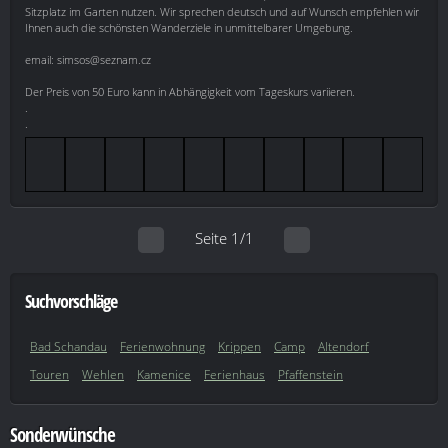
Sitzplatz im Garten nutzen. Wir sprechen deutsch und auf Wunsch empfehlen wir
Ihnen auch die schönsten Wanderziele in unmittelbarer Umgebung.
email: simsos@seznam.cz
Der Preis von 50 Euro kann in Abhängigkeit vom Tageskurs variieren.
.
.
Seite 1/1
Suchvorschläge
Bad Schandau
Ferienwohnung
Krippen
Camp
Altendorf
Touren
Wehlen
Kamenice
Ferienhaus
Pfaffenstein
Sonderwünsche