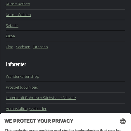
Kurort Rathen
Kurort Wehlen
Sebnitz
Pirna
Elbe
-
Sachsen
-
Dresden
Infocenter
Wanderkartenshop
Prospektdownload
Unterkunft Böhmisch Sächsische Schweiz
Veranstaltungskalender
Kontakt