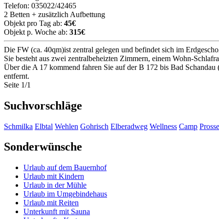
Telefon: 035022/42465
2 Betten + zusätzlich Aufbettung
Objekt pro Tag ab:
45€
Objekt p. Woche ab:
315€
Die FW (ca. 40qm)ist zentral gelegen und befindet sich im Erdgescho
Sie besteht aus zwei zentralbeheizten Zimmern, einem Wohn-Schla
Über die A 17 kommend fahren Sie auf der B 172 bis Bad Schandau 
entfernt.
Seite 1/1
Suchvorschläge
Schmilka
Elbtal
Wehlen
Gohrisch
Elberadweg
Wellness
Camp
Pross
Sonderwünsche
Urlaub auf dem Bauernhof
Urlaub mit Kindern
Urlaub in der Mühle
Urlaub im Umgebindehaus
Urlaub mit Reiten
Unterkunft mit Sauna