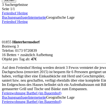
3 Suchergebnisse
Seite 1/1
Ferienhof Hering
Buchungsanfrage
Internetseite
Geografische Lage
Ferienhof Hering
01855
Hinterhermsdorf
Bornweg 3
Telefon: 0173 9720839
16 Betten + zusätzlich Aufbettung
Objekt pro Tag ab:
47€
Auf dem Ferienhof Hering werden derzeit 3 Fewos vermietet die je
Dachgeschoss (renoviert 2015) ist bequem für 6 Personen geeignet un
haben, verfügt über eine Einkaubküche mit Herd und Geschirrspüler, 
saniert bzw. neu geschaffen, verfügt ebenfalls über eine komplette
Im Erdgeschoss des Hauses befindet sich ein Aufenthaltsraum mit Bill
gemauerter Grill und Tische und Bänke zum Entspannen.
Ferienwohnung Barthel (im Bauernhof)
Buchungsanfrage
Internetseite
Geografische Lage
Ferienwohnung Barthel (im Bauernhof)