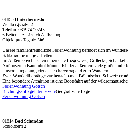
01855
Hinterhermsdorf
Weifbergstraße 2
Telefon: 035974 50243
6 Betten + zusätzlich Aufbettung
Objekt pro Tag ab:
30€
Unsere familienfreundliche Ferienwohnung befindet sich im wunder
Schlafräume mit je 3 Betten.
Im Außenbereich stehen ihnen eine Liegewiese, Grillecke, Schaukel 
Auf unserem Bauernhof können Kinder außerdem viele große und kle
Unsere Umgebung eignet sich hervorragend zum Wandern.
Zwei Wanderübergänge zur benachbarten Böhmischen Schweiz ermögli
Eine besondere Attraktion ist eine Bootsfahrt auf der wildromantis
Ferienwohnung Gotsch
Buchungsanfrage
Internetseite
Geografische Lage
Ferienwohnung Gotsch
01814
Bad Schandau
Schloßberg 2