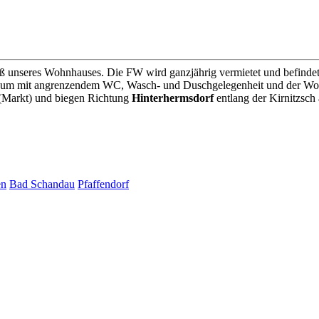
ß unseres Wohnhauses. Die FW wird ganzjährig vermietet und befindet s
fraum mit angrenzendem WC, Wasch- und Duschgelegenheit und der W
(Markt) und biegen Richtung
Hinterhermsdorf
entlang der Kirnitzsch
en
Bad Schandau
Pfaffendorf