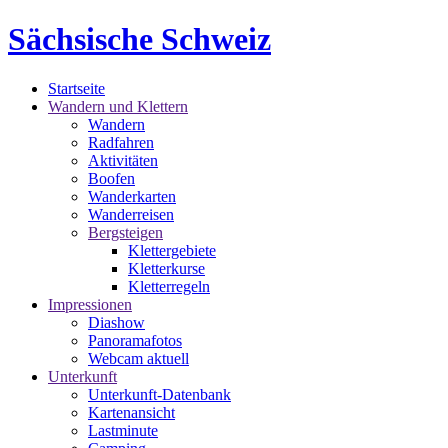
Sächsische Schweiz
Startseite
Wandern und Klettern
Wandern
Radfahren
Aktivitäten
Boofen
Wanderkarten
Wanderreisen
Bergsteigen
Klettergebiete
Kletterkurse
Kletterregeln
Impressionen
Diashow
Panoramafotos
Webcam aktuell
Unterkunft
Unterkunft-Datenbank
Kartenansicht
Lastminute