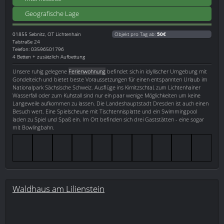
Geografische Lage
01855
Sebnitz, OT Lichtenhain
Objekt pro Tag ab:
50€
Talstraße 24
Telefon: 03596501796
4 Betten + zusätzlich Aufbettung
Unsere ruhig gelegene
Ferienwohnung
befindet sich in idyllischer Umgebung mit
Gondelteich und bietet beste Voraussetzungen für einen entspannten Urlaub im
Nationalpark Sächsische Schweiz. Ausflüge ins Kirnitzschtal, zum Lichtenhainer
Wasserfall oder zum Kuhstall sind nur ein paar wenige Möglichkeiten um keine
Langeweile aufkommen zu lassen. Die Landeshauptstadt Dresden ist auch einen
Besuch wert. Eine Spielscheune mit Tischtennisplatte und ein Swimmingpool
laden zu Spiel und Spaß ein. Im Ort befinden sich drei Gaststätten - eine sogar
mit Bowlingbahn.
Waldhaus am Lilienstein