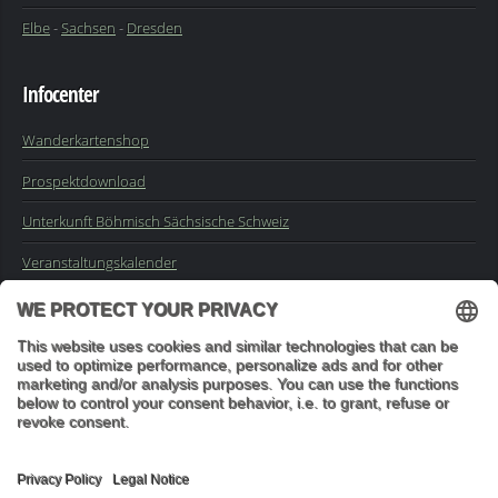
Elbe
-
Sachsen
-
Dresden
Infocenter
Wanderkartenshop
Prospektdownload
Unterkunft Böhmisch Sächsische Schweiz
Veranstaltungskalender
Kontakt
Impressum
Buchungsanfrage
Mail an die Redaktion