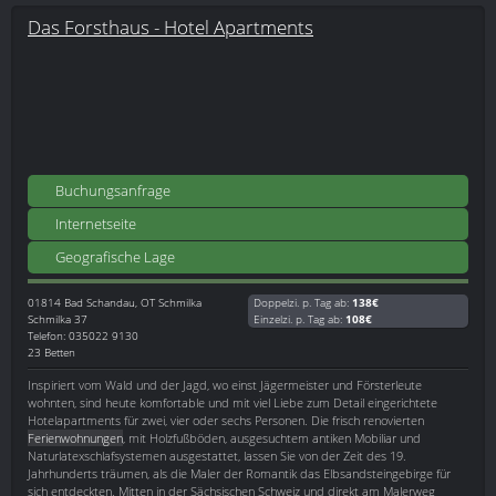
Das Forsthaus - Hotel Apartments
Buchungsanfrage
Internetseite
Geografische Lage
01814
Bad Schandau, OT Schmilka
Doppelzi. p. Tag ab:
138€
Schmilka 37
Einzelzi. p. Tag ab:
108€
Telefon: 035022 9130
23 Betten
Inspiriert vom Wald und der Jagd, wo einst Jägermeister und Försterleute
wohnten, sind heute komfortable und mit viel Liebe zum Detail eingerichtete
Hotelapartments für zwei, vier oder sechs Personen. Die frisch renovierten
Ferienwohnungen
, mit Holzfußböden, ausgesuchtem antiken Mobiliar und
Naturlatexschlafsystemen ausgestattet, lassen Sie von der Zeit des 19.
Jahrhunderts träumen, als die Maler der Romantik das Elbsandsteingebirge für
sich entdeckten. Mitten in der Sächsischen Schweiz und direkt am Malerweg