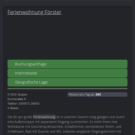
Ferienwohnung Förster
Buchungsanfrage
Internetseite
Geografische Lage
01833
Stolpen
Person pro Tag ab:
38€
Eschenallee 6
Telefon: 035973 26650
4 Betten
Die 65 qm große
Ferienwohnung
ist in unserem Garten ruhig gelegen und durch
eine Außentreppe mit separatem Eingang zu erreichen. Es steht Ihnen eine
Wohnküche mit Geschirrspülmaschine, Schlafzimmer, kombinierter Wohn- und
Schlafraum, Bad mit Dusche und WC, teilweise verglaster Eingangsbereich mit