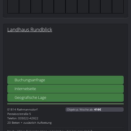
Landhaus Rundblick
Buchungsanfrage
Internetseite
Geografische Lage
01814
Rathmannsdorf
Objekt p. Woche ab:
416€
Pestalozzistraße 5
Telefon: 035022-42922
20 Betten + zusätzlich Aufbettung