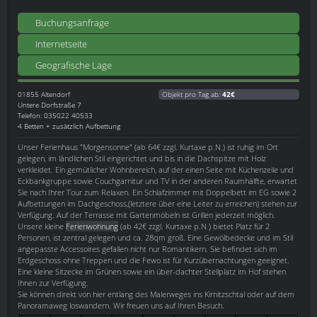
Buchungsanfrage
Internetseite
Geografische Lage
01855
Altendorf
Objekt pro Tag ab:
42€
Untere Dorfstraße 7
Telefon: 035022 40533
4 Betten + zusätzlich Aufbettung
Unser Ferienhaus "Morgensonne" (ab 64€ zzgl. Kurtaxe p.N.) ist ruhig im Ort
gelegen, im ländlichen Stil eingerichtet und bis in die Dachspitze mit Holz
verkleidet. Ein gemütlicher Wohnbereich, auf der einen Seite mit Küchenzeile und
Eckbankgruppe sowie Couchgarnitur und TV in der anderen Raumhälfte, erwartet
Sie nach Ihrer Tour zum Relaxen. Ein Schlafzimmer mit Doppelbett im EG sowie 2
Aufbettungen im Dachgeschoss,(letztere über eine Leiter zu erreichen) stehen zur
Verfügung. Auf der Terrasse mit Gartenmöbeln ist Grillen jederzeit möglich.
Unsere kleine
Ferienwohnung
(ab 42€ zzgl. Kurtaxe p.N.) bietet Platz für 2
Personen, ist zentral gelegen und ca. 28qm groß. Eine Gewölbedecke und im Stil
angepasste Accessoires gefallen nicht nur Romantikern. Sie befindet sich im
Erdgeschoss ohne Treppen und die Fewo ist für Kurzübernachtungen geeignet.
Eine kleine Sitzecke im Grünen sowie ein über-dachter Stellplatz im Hof stehen
Ihnen zur Verfügung.
Sie können direkt von hier entlang des Malerweges ins Kirnitzschtal oder auf dem
Panoramaweg loswandern. Wir freuen uns auf Ihren Besuch.