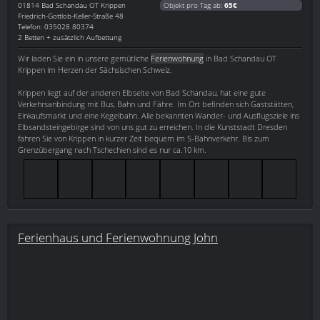
01814
Bad Schandau OT Krippen
Objekt pro Tag ab:
65€
Friedrich-Gottlob-Keller-Straße 48
Telefon: 035028 80374
2 Betten + zusätzlich Aufbettung
Wir laden Sie ein in unsere gemütliche
Ferienwohnung
in Bad Schandau OT
Krippen im Herzen der Sächsischen Schweiz.
Krippen liegt auf der anderen Elbseite von Bad Schandau, hat eine gute
Verkehrsanbindung mit Bus, Bahn und Fähre. Im Ort befinden sich Gaststätten,
Einkaufsmarkt und eine Kegelbahn. Alle bekannten Wander- und Ausflugsziele ins
Elbsandsteingebirge sind von uns gut zu erreichen. In die Kunststadt Dresden
fahren Sie von Krippen in kurzer Zeit bequem im S-Bahnverkehr. Bis zum
Grenzübergang nach Tschechien sind es nur ca.10 km.
Ferienhaus und Ferienwohnung John