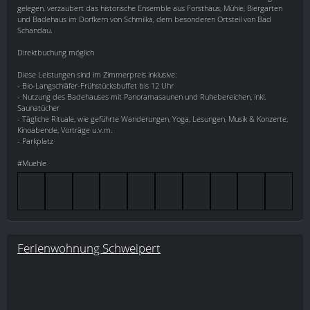
gelegen, verzaubert das historische Ensemble aus Forsthaus, Mühle, Biergarten
und Badehaus im Dorfkern von Schmilka, dem besonderen Ortsteil von Bad
Schandau.
Direktbuchung möglich
Diese Leistungen sind im Zimmerpreis inklusive:
- Bio-Langschläfer-Frühstücksbuffet bis 12 Uhr
- Nutzung des Badehauses mit Panoramasaunen und Ruhebereichen, inkl.
Saunatücher
- Tägliche Rituale, wie geführte Wanderungen, Yoga, Lesungen, Musik & Konzerte,
Kinoabende, Vorträge u.v.m.
- Parkplatz
#Muehle
Ferienwohnung Schweipert