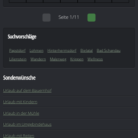
Seite 1/11
Suchvorschläge
Papstdorf
Lohmen
Hinterhermsdorf
Bielatal
Bad Schandau
Lilienstein
Wandern
Malerweg
Krippen
Wellness
Sonderwünsche
Urlaub auf dem Bauernhof
Urlaub mit Kindern
Urlaub in der Mühle
Urlaub im Umgebindehaus
Urlaub mit Reiten