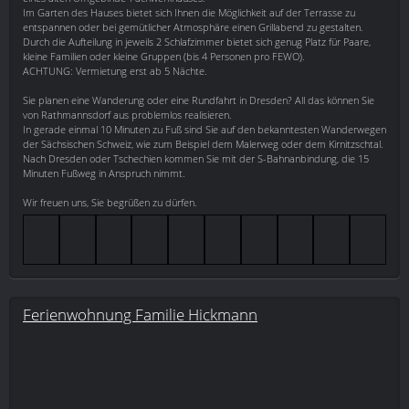
Im Garten des Hauses bietet sich Ihnen die Möglichkeit auf der Terrasse zu
entspannen oder bei gemütlicher Atmosphäre einen Grillabend zu gestalten.
Durch die Aufteilung in jeweils 2 Schlafzimmer bietet sich genug Platz für Paare,
kleine Familien oder kleine Gruppen (bis 4 Personen pro FEWO).
ACHTUNG: Vermietung erst ab 5 Nächte.
Sie planen eine Wanderung oder eine Rundfahrt in Dresden? All das können Sie
von Rathmannsdorf aus problemlos realisieren.
In gerade einmal 10 Minuten zu Fuß sind Sie auf den bekanntesten Wanderwegen
der Sächsischen Schweiz, wie zum Beispiel dem Malerweg oder dem Kirnitzschtal.
Nach Dresden oder Tschechien kommen Sie mit der S-Bahnanbindung, die 15
Minuten Fußweg in Anspruch nimmt.
Wir freuen uns, Sie begrüßen zu dürfen.
Ferienwohnung Familie Hickmann