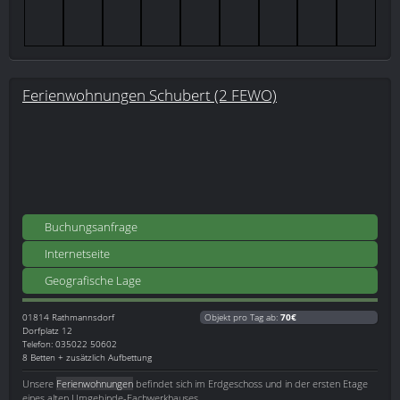
Ferienwohnungen Schubert (2 FEWO)
Buchungsanfrage
Internetseite
Geografische Lage
01814
Rathmannsdorf
Objekt pro Tag ab:
70€
Dorfplatz 12
Telefon: 035022 50602
8 Betten + zusätzlich Aufbettung
Unsere
Ferienwohnungen
befindet sich im Erdgeschoss und in der ersten Etage
eines alten Umgebinde-Fachwerkhauses.