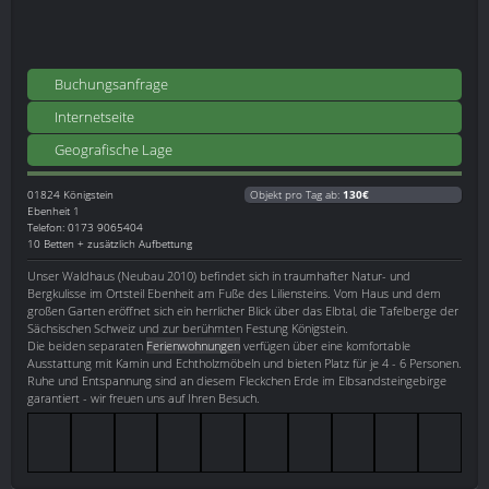
Buchungsanfrage
Internetseite
Geografische Lage
01824
Königstein
Objekt pro Tag ab:
130€
Ebenheit 1
Telefon: 0173 9065404
10 Betten + zusätzlich Aufbettung
Unser Waldhaus (Neubau 2010) befindet sich in traumhafter Natur- und
Bergkulisse im Ortsteil Ebenheit am Fuße des Liliensteins. Vom Haus und dem
großen Garten eröffnet sich ein herrlicher Blick über das Elbtal, die Tafelberge der
Sächsischen Schweiz und zur berühmten Festung Königstein.
Die beiden separaten
Ferienwohnungen
verfügen über eine komfortable
Ausstattung mit Kamin und Echtholzmöbeln und bieten Platz für je 4 - 6 Personen.
Ruhe und Entspannung sind an diesem Fleckchen Erde im Elbsandsteingebirge
garantiert - wir freuen uns auf Ihren Besuch.