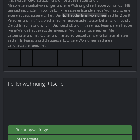
Nach völliger Rekonstruktion und Umbau des Hauses sind 3
Maisonettenkomfortwohnungen und eine Wohnung ohne Treppe von ca. 65 -148
qm und mit großem möbl. Balkon 7 Terrasse entstanden. Jede Wohnung ist eine
eigene abgeschlossene Einheit. Die
Nichtraucherferienwohnungen
sind für 2 bis 9
Personen und mit 1 bis 5 Schlafräumen ausgestattet. Zustellbetten sind möglich.
Die Schlafräume sind z. T. im Dachgeschoß und mit einer gut begehbaren Treppe
(keine Wendeltreppe) aus der jeweiligen Wohnungen zu erreichen. Alle
Lattenroste sind mit Kopfteil und Härtegrad verstellbar, die Kaltschaumatratzen
sind in Härtegrad 2 und 3 ausgewählt. Unsere Wohnungen sind alle im
Landhausstil eingerichtet.
Ferienwohnung Ritscher
Buchungsanfrage
Internetseite