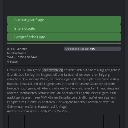
Buchungsanfrage
Internetseite
Geografische Lage
01847
Lohmen
Objekt pro Tag ab:
45€
Mühlenstrasse 3
Telefon: 03501 588445
4 Betten
Unsere ca. 60 qm große
Ferienwohnung
befindet sich auf einem ruhig gelegenem
Grundstück. Sie liegt im Erdgeschoß und ist über einen separaten Eingang
erreichbar. Die sonnige Wiese, der kleine eigene Kinderspielplatz mit Sandkasten,
Rutsche, Schaukel und die Lagerfeuerstätte sind für unsere Gäste mit Kindern
besonders gut geeignet. Abends können Sie Ihre ereignisreichen Urlaubstage auf
unserer überdachten Terrasse mit Grill oder an der Lagerfeuerstelle gemütlich
ausklingen lassen. Ihren PKW können Sie selbstverständlich auf einem eigenem
Parkplatz im Grundstück abstellen. Der Regionalbahnhof Lohmen ist etwa 10
Gehminuten entfernt. Haustier auf Anfrage.
Auch erreichbar unter Handy 0173-3527553.