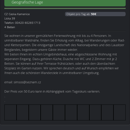
Geografische Lage
CZ
Ceska Kamenice
Objekt pro Tag ab:
50€
Liska 39
Telefon: 00420 602651713
4 Betten
Sie wohnen in unserer gemütlichen Ferienwohnung mit bis zu 4 Personen. In
unmittelbarer Waldnähe, finden Sie Erholung vom Alltag, bei Wanderungen oder Rad-
und Kletterpartien. Die einzigartige Landschaft des Nationalparkes und des Lausitzer
Berglandes, begeistern unsere Gäste immer wieder.
Wir bieten Ihnen im echten Umgebindehaus, eine abgeschlossene Wohnung mit
seperaten Eingang. Dazu gehören Küche, Dusche mit WC und 2 Zimmer mit je 2
Betten. Sie können auf Ihrer Terrasse frühstücken, oder auch den überdachten
Sitzplatz im Garten nutzen. Wir sprechen deutsch und auf Wunsch empfehlen wir
Ihnen auch die schönsten Wanderziele in unmittelbarer Umgebung.
email: simsos@seznam.cz
Der Preis von 50 Euro kann in Abhängigkeit vom Tageskurs variieren.
.
.