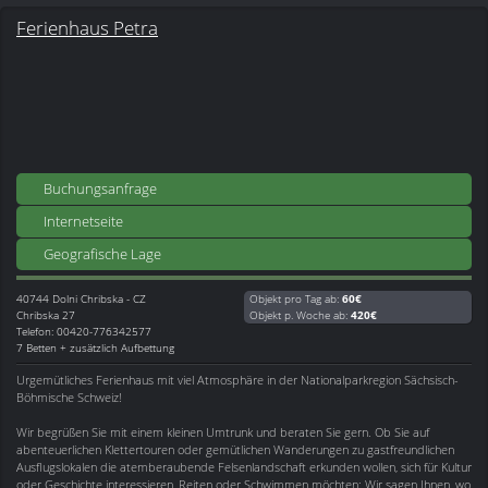
Ferienhaus Petra
Buchungsanfrage
Internetseite
Geografische Lage
40744
Dolni Chribska - CZ
Objekt pro Tag ab:
60€
Chribska 27
Objekt p. Woche ab:
420€
Telefon: 00420-776342577
7 Betten + zusätzlich Aufbettung
Urgemütliches Ferienhaus mit viel Atmosphäre in der Nationalparkregion Sächsisch-
Böhmische Schweiz!
Wir begrüßen Sie mit einem kleinen Umtrunk und beraten Sie gern. Ob Sie auf
abenteuerlichen Klettertouren oder gemütlichen Wanderungen zu gastfreundlichen
Ausflugslokalen die atemberaubende Felsenlandschaft erkunden wollen, sich für Kultur
oder Geschichte interessieren, Reiten oder Schwimmen möchten: Wir sagen Ihnen, wo