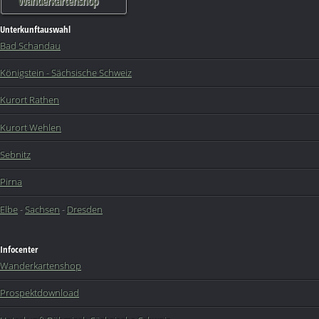
Wanderkartenshop
Unterkunftauswahl
Bad Schandau
Königstein - Sächsische Schweiz
Kurort Rathen
Kurort Wehlen
Sebnitz
Pirna
Elbe
-
Sachsen
-
Dresden
Infocenter
Wanderkartenshop
Prospektdownload