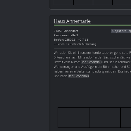
Haus Annemarie
01855
Mittelndorf
Objekt pro Ta
Panoramastraße 3
Telefon: 035022 - 40 7 63
5 Betten + zusätzlich Aufbettung
Wir laden Sie ein in unsere komfortabel eingerichtete 
5 Personen nach Mittelndorf in der Sächsischen Schweiz
unweit vom Kurort
Bad Schandau
und ist ein zentrale
Wanderungen und Ausflüge in die Böhmische- und Säc
haben hier eine Verkehrsanbindung mit dem Bus in die
und nach
Bad Schandau
.