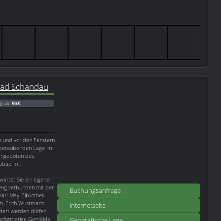
Bad Schandau
g ab:
93€
s und vor den Fenstern
temberaubenden Lage im
nangeboten des
rabad mit
wartet Sie ein eigener
e eng verbunden mit der
Buchungsanfrage
Karl-May-Bibliothek.
ch, Erich Wustmann
Internetseite
ndert werden dürfen
ossformatige Gemälde
Geografische Lage