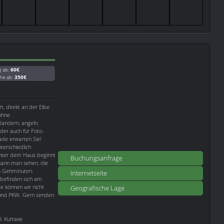
g ab:
60€
he ab:
350€
t, direkt an der Elbe
ohne
andern, angeln,
der auch für Foto-
de erwarten Sie!
terschiedlich
inter dem Haus beginnt
Buchungsanfrage
kann man sehen, die
 5 Gehminuten.
Internetseite
 befinden sich am
e können wir nicht
Geografische Lage
e und PKW. Gern senden
l. Kurtaxe