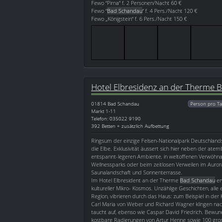
Fewo “Pirna“ f. 2 Personen/Nacht 60 €
Fewo “
Bad Schandau
“ f. 4 Pers./Nacht 120 €
Fewo „Königstein“ f. 6 Pers./Nacht 150 €
Hotel Elbresidenz an der Therme 
01814
Bad Schandau
Person pro Ta
Markt 1-11
Telefon: 035022 9190
392 Betten + zusätzlich Aufbettung
Ringsum der einzige Felsen-Nationalpark Deutschland
die Elbe. Exklusivität äussert sich hier neben der a
entspannt-legeren Ambiente, in weltoffenen Verwöh
Wellnessparks oder beim zeitlosen Verweilen im Auro
Saunalandschaft und Sonnenterrasse.
Im Hotel Elbresident an der Therme
Bad Schandau
er
kultureller Mikro- Kosmos. Unzählige Geschichten, all
Region, vibrieren durch das Haus: zum Beispiel in der 
Carl Maria von Weber und Richard Wagner klingen na
taucht auf, ebenso wie Caspar David Friedrich. Bewu
kostbare Radierungen von Artur Henne sowie 100 gr