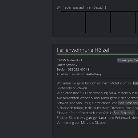
Wir freuen uns auf Ihren Besuch !
Ferienwohnung Hölzel
01855
Mittelndorf
Objekt pro Ta
Obere Straße 7
Telefon: 035022 40748
4 Betten + zusätzlich Aufbettung
Wir laden Sie ganz herzlich ein nach Mittelndorf bei
Ba
Sächsischen Schweiz.
Wir bieten Ihnen 1 Ferienwohnung bis 4 Personen in r
Alle bekannten Wander- und Ausflugsziele der Sächs
Schweiz sind von uns gut erreichbar. Von
Bad Schand
S-Bahnanbindung in die Kunststadt Dresden. Eine Anle
Elbdampfer befindet sich ebenfalls in
Bad Schandau
.
Erleben Sie die einzigartige Natur- und Felsenwelt der
Vermietung von März bis Oktober.