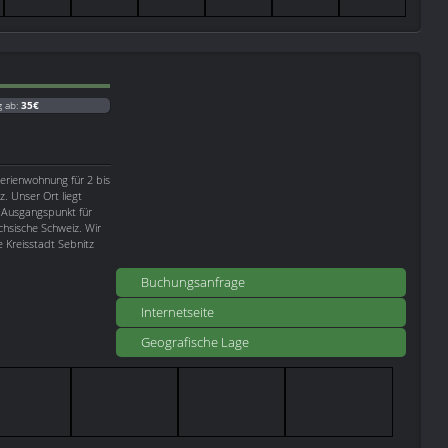
g ab:
35€
Ferienwohnung für 2 bis
. Unser Ort liegt
r Ausgangspunkt für
hsische Schweiz. Wir
 Kreisstadt Sebnitz
Buchungsanfrage
Internetseite
Geografische Lage