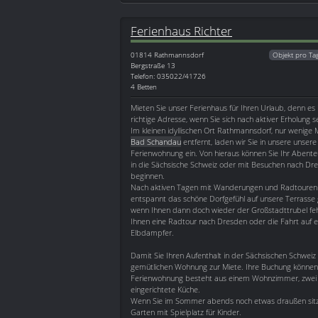
Ferienhaus Richter
01814
Rathmannsdorf
Objekt pro Ta
Bergstraße 13
Telefon: 035022/41726
4 Betten
Mieten Sie unser Ferienhaus für Ihren Urlaub, denn es i
richtige Adresse, wenn Sie sich nach aktiver Erholung 
Im kleinen idyllischen Ort Rathmannsdorf, nur wenige
Bad Schandau
entfernt, laden wir Sie in unsere unser
Ferienwohnung ein. Von hieraus können Sie Ihr Aben
in die Sächsische Schweiz oder mit Besuchen nach Dr
beginnen.
Nach aktiven Tagen mit Wanderungen und Radtouren 
entspannt das schöne Dorfgefühl auf unsere Terrasse 
wenn Ihnen dann doch wieder der Großstadttrubel feh
Ihnen eine Radtour nach Dresden oder die Fahrt auf 
Elbdampfer.
Damit Sie Ihren Aufenthalt in der Sächsischen Schweiz 
gemütlichen Wohnung zur Miete. Ihre Buchung können 
Ferienwohnung besteht aus einem Wohnzimmer, zwei 
eingerichtete Küche.
Wenn Sie im Sommer abends noch etwas draußen sitzen
Garten mit Spielplatz für Kinder.