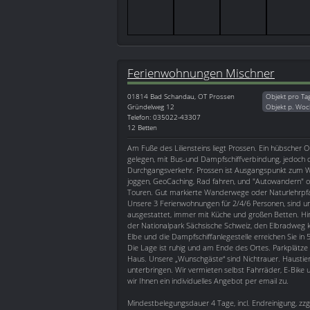
Ferienwohnungen Mischner
01814
Bad Schandau, OT Prossen
Objekt pro Ta
Gründelweg 12
Objekt p. Woc
Telefon: 035022-43307
12 Betten
Am Fuße des Liliensteins liegt Prossen. Ein hübscher Or
gelegen, mit Bus-und Dampfschiffverbindung, jedoch 
Durchgangsverkehr. Prossen ist Ausgangspunkt zum W
joggen, GeoCaching, Rad fahren, und "Autowandern" o
Touren. Gut markierte Wanderwege oder Naturlehrpfa
Unsere 3 Ferienwohnungen für 2/4/6 Personen, sind un
ausgestattet, immer mit Küche und großen Betten. H
der Nationalpark Sächsische Schweiz, den Elbradweg 
Elbe und die Dampfschiffanlegestelle erreichen Sie in
Die Lage ist ruhig und am Ende des Ortes. Parkplätze
Haus. Unsere „Wunschgäste“ sind Nichtrauer. Haustier
unterbringen. Wir vermieten selbst Fahrräder, E-Bik
wir Ihnen ein individuelles Angebot per email zu.
Mindestbelegungsdauer 4 Tage, incl. Endreinigung, zzg