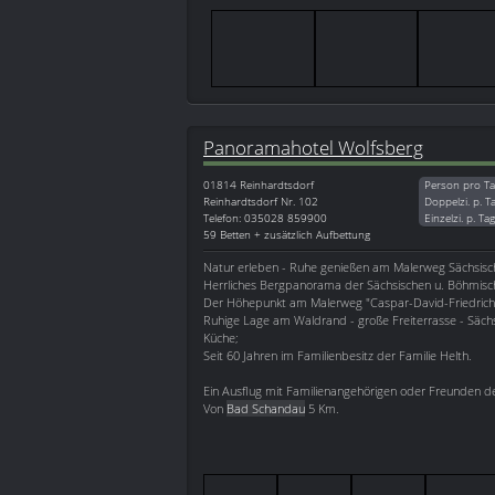
Panoramahotel Wolfsberg
01814
Reinhardtsdorf
Person pro Ta
Reinhardtsdorf Nr. 102
Doppelzi. p. T
Telefon: 035028 859900
Einzelzi. p. Ta
59 Betten + zusätzlich Aufbettung
Natur erleben - Ruhe genießen am Malerweg Sächsisc
Herrliches Bergpanorama der Sächsischen u. Böhmisc
Der Höhepunkt am Malerweg "Caspar-David-Friedrich
Ruhige Lage am Waldrand - große Freiterrasse - Säc
Küche;
Seit 60 Jahren im Familienbesitz der Familie Helth.
Ein Ausflug mit Familienangehörigen oder Freunden der
Von
Bad Schandau
5 Km.