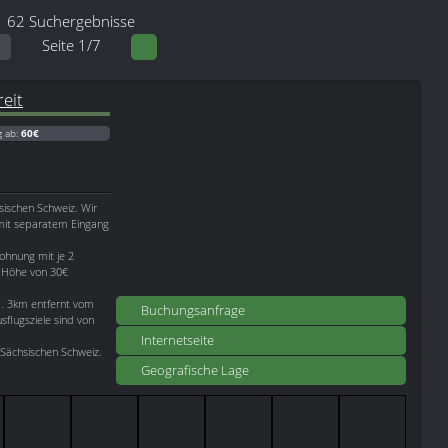
62 Suchergebnisse
Seite 1/7
eit
g ab:
60€
sischen Schweiz. Wir
 mit separatem Eingang
ohnung mit je 2
n Höhe von 30€
a. 3km entfernt vom
Buchungsanfrage
flugsziele sind von
Internetseite
 Sächsischen Schweiz.
Geografische Lage