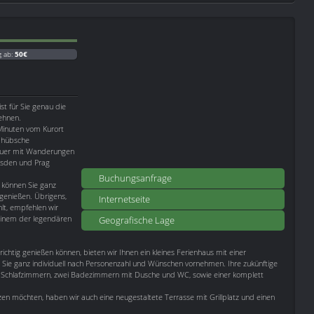
g ab:
50€
st für Sie genau die
sehnen.
 Minuten vom Kurort
e hübsche
teuer mit Wanderungen
esden und Prag
Buchungsanfrage
können Sie ganz
genießen. Übrigens,
Internetseite
lt, empfehlen wir
einem der legendären
Geografische Lage
richtig genießen können, bieten wir Ihnen ein kleines Ferienhaus mit einer
Sie ganz individuell nach Personenzahl und Wünschen vornehmen. Ihre zukünftige
Schlafzimmern, zwei Badezimmern mit Dusche und WC, sowie einer komplett
 möchten, haben wir auch eine neugestaltete Terrasse mit Grillplatz und einen