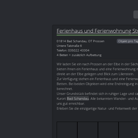
Ferienhaus und Ferienwohnung Str
01814
Bad Schandau, OT Prossen
Objekt pro Ta
Untere Talstraße 6
Telefon: 035022 43304
4 Betten + zusätzlich Aufbettung
Wir laden Sie ein nach Prossen an der Elbe in der Säch
bieten Ihnen ein Ferienhaus und eine Ferienwohnung
direkt an der Elbe gelegen und Blick zum Lilienstein.
Zur Verfügung stehen ein Ferienhaus und eine Ferienw
Betten. Bei beiden Objekten wird eine Endreinigung i
berechnet.
Unser Grundstück befindet sich in ruhiger Lage und c
Kurort
Bad Schandau
. Alle bekannten Wander- und Aus
uns gut erreichbar.
Erleben Sie die einzigartige Natur- und Felsenwelt der