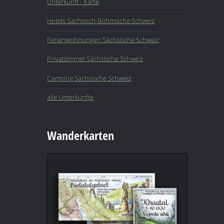
Unterkunft - Karte
Hotels Sächsisch-Böhmische Schweiz
Ferienwohnungen Sächsische Schweiz
Privatzimmer Sächsische Schweiz
Camping Sächsische Schweiz
alle Unterkünfte
Wanderkarten