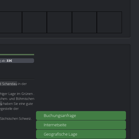
g ab:
33€
d Schandau
in der
uhiger Lage im Grünen .
ischen- und Böhmischen
au
haben Sie eine gute
gestelle der
Buchungsanfrage
 Sächsischen Schweiz.
Internetseite
Geografische Lage