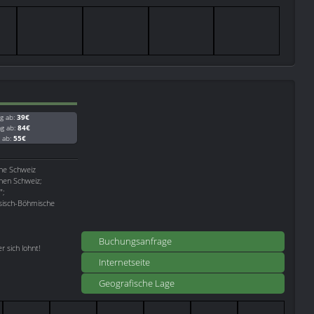
g ab:
39€
ag ab:
84€
g ab:
55€
he Schweiz
hen Schweiz;
";
hsisch-Böhmische
Buchungsanfrage
 sich lohnt!
Internetseite
Geografische Lage