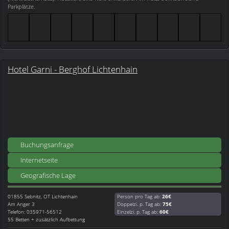
Parkplätze.
Hotel Garni - Berghof Lichtenhain
Buchungsanfrage
Internetseite
Geografische Lage
01855
Sebnitz, OT Lichtenhain
Person pro Tag ab:
26€
Am Anger 3
Doppelzi. p. Tag ab:
75€
Telefon: 035971-56512
Einzelzi. p. Tag ab:
60€
55 Betten + zusätzlich Aufbettung