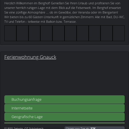
Herzlich Willkommen im Berghof! Genießen Sie Ihren Urlaub und profitieren Sie von
unserer herrlich ruhigen Lage mit dem Blick auf die Felsenwelt. Im Berghof erwartet
Sie eine zünftige Atmosphäre ... ob im Gewölbe, der Veranda oder im Biergarten!
Wir bieten bis zu 60 Gästen Unterkunft in gemütlichen Zimmern: Alle mit Bad, DU-WC,
TV und Telefon - teilweise mit Balkon bzw. Terrasse.
Ferienwohnung Gnauck
Buchungsanfrage
Internetseite
Geografische Lage
01855
Sebnitz, OT Schönbach
Objekt pro Tag ab:
37€