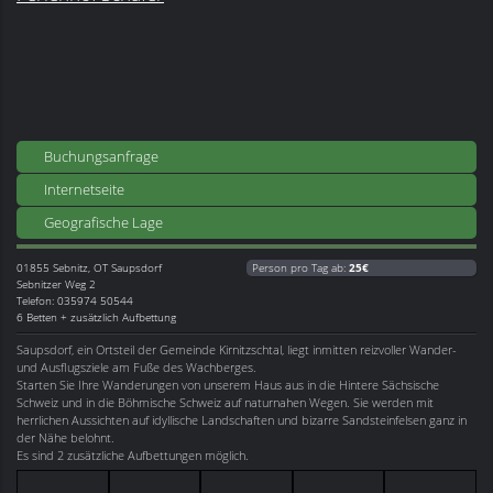
Buchungsanfrage
Internetseite
Geografische Lage
01855
Sebnitz, OT Saupsdorf
Person pro Tag ab:
25€
Sebnitzer Weg 2
Telefon: 035974 50544
6 Betten + zusätzlich Aufbettung
Saupsdorf, ein Ortsteil der Gemeinde Kirnitzschtal, liegt inmitten reizvoller Wander-
und Ausflugsziele am Fuße des Wachberges.
Starten Sie Ihre Wanderungen von unserem Haus aus in die Hintere Sächsische
Schweiz und in die Böhmische Schweiz auf naturnahen Wegen. Sie werden mit
herrlichen Aussichten auf idyllische Landschaften und bizarre Sandsteinfelsen ganz in
der Nähe belohnt.
Es sind 2 zusätzliche Aufbettungen möglich.