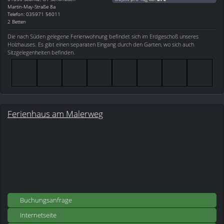
Martin-May-Straße 8a
Telefon: 035971 56011
2 Betten
Die nach Süden gelegene Ferienwohnung befindet sich im Erdgeschoß unseres
Holzhauses. Es gibt einen separaten Eingang durch den Garten, wo sich auch
Sitzgelegenheiten befinden.
Ferienhaus am Malerweg
Buchungsanfrage
Internetseite