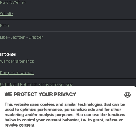
Kurort Wehlen
Sebnitz
Pirna
Elbe
-
Sachsen
-
Dresden
Infocenter
Wanderkartenshop
Prospektdownload
Unterkunft Böhmisch Sächsische Schweiz
Veranstaltungskalender
Kontakt
Impressum
Buchungsanfrage