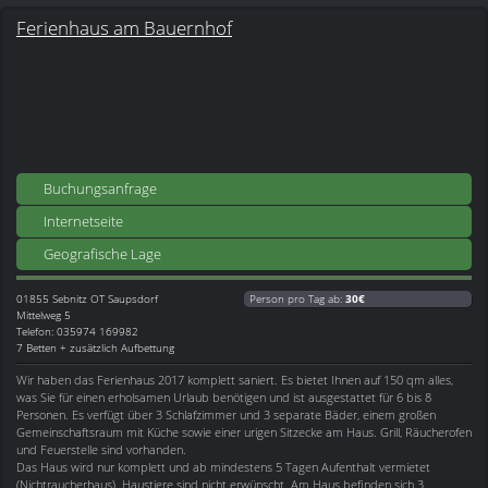
Ferienhaus am Bauernhof
Buchungsanfrage
Internetseite
Geografische Lage
01855
Sebnitz OT Saupsdorf
Person pro Tag ab:
30€
Mittelweg 5
Telefon: 035974 169982
7 Betten + zusätzlich Aufbettung
Wir haben das Ferienhaus 2017 komplett saniert. Es bietet Ihnen auf 150 qm alles,
was Sie für einen erholsamen Urlaub benötigen und ist ausgestattet für 6 bis 8
Personen. Es verfügt über 3 Schlafzimmer und 3 separate Bäder, einem großen
Gemeinschaftsraum mit Küche sowie einer urigen Sitzecke am Haus. Grill, Räucherofen
und Feuerstelle sind vorhanden.
Das Haus wird nur komplett und ab mindestens 5 Tagen Aufenthalt vermietet
(Nichtraucherhaus). Haustiere sind nicht erwünscht. Am Haus befinden sich 3