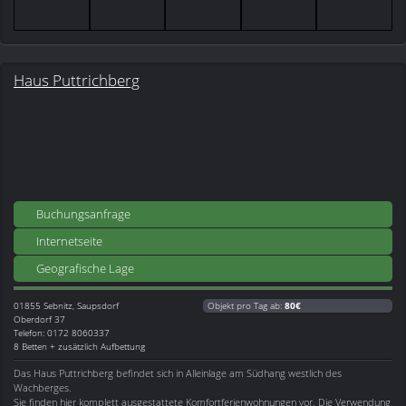
Haus Puttrichberg
Buchungsanfrage
Internetseite
Geografische Lage
01855
Sebnitz, Saupsdorf
Objekt pro Tag ab:
80€
Oberdorf 37
Telefon: 0172 8060337
8 Betten + zusätzlich Aufbettung
Das Haus Puttrichberg befindet sich in Alleinlage am Südhang westlich des
Wachberges.
Sie finden hier komplett ausgestattete Komfortferienwohnungen vor. Die Verwendung