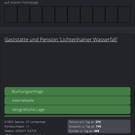
auf unserer Homepage
Gaststätte und Pension 'Lichtenhainer Wasserfall'
Buchungsanfrage
Internetseite
Geografische Lage
01855
Sebnitz, OT Lichtenhain
Person pro Tag ab:
37€
Kirnitzschtalstr. 11
Doppelzi. p. Tag ab:
74€
Telefon: 035971 53733
Einzelzi. p. Tag ab:
48€