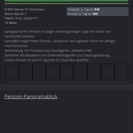
01855
Sebnitz OT Schönbach
Doppelzi. p. Tag ab:
84€
Martin-May-Str.7
Einzelzi. p. Tag ab:
56€
Telefon: 0152 22582717
10 Betten
Landgasthof mit Pension in ruhiger verkehrsgünstiger Lage am Rande der
Sächsischen Schweiz;
Gemütllich eingerichtete Zimmer, sächsische und regionale Küche mit deftiger
Hausmannskost;
Verarbeitung von Produkten aus hauseigener Landwirtschaft;
Zahlreiche Attraktivitäten und Sehenswürdigkeiten zur Urlaubsgestaltung.
Unsere Pension ist vom 01.April bis 02.November geöffnet.
Pension Panoramablick