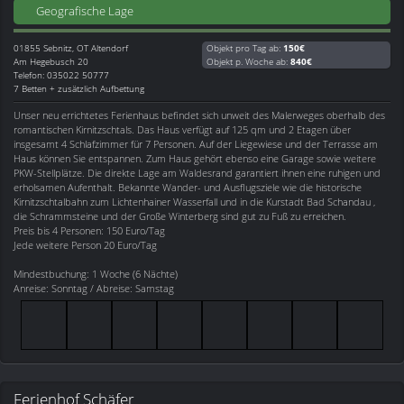
Geografische Lage
01855
Sebnitz, OT Altendorf
Objekt pro Tag ab:
150€
Am Hegebusch 20
Objekt p. Woche ab:
840€
Telefon: 035022 50777
7 Betten + zusätzlich Aufbettung
Unser neu errichtetes Ferienhaus befindet sich unweit des Malerweges oberhalb des
romantischen Kirnitzschtals. Das Haus verfügt auf 125 qm und 2 Etagen über
insgesamt 4 Schlafzimmer für 7 Personen. Auf der Liegewiese und der Terrasse am
Haus können Sie entspannen. Zum Haus gehört ebenso eine Garage sowie weitere
PKW-Stellplätze. Die direkte Lage am Waldesrand garantiert ihnen eine ruhigen und
erholsamen Aufenthalt. Bekannte Wander- und Ausflugsziele wie die historische
Kirnitzschtalbahn zum Lichtenhainer Wasserfall und in die Kurstadt Bad Schandau ,
die Schrammsteine und der Große Winterberg sind gut zu Fuß zu erreichen.
Preis bis 4 Personen: 150 Euro/Tag
Jede weitere Person 20 Euro/Tag
Mindestbuchung: 1 Woche (6 Nächte)
Anreise: Sonntag / Abreise: Samstag
Ferienhof Schäfer