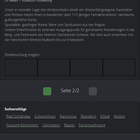
20 Betten + zusätzlich Aufbettung
Unser in reizvoller Lage des Kirnitzschtales direkt am Wasserfall gelegene Gaststätte
und Pension bietet Ihnen in bewährter über 117-jähriger Familientradition: sächsische,
gutbürgerliche Küche.
Spezialität: gepflegte Weine, Biere und Spirituosen aus der Region.
Unsere Einkehrstätte ist zentraler Ausgangspunkt für geruhsame Wanderungen in die
Berg- und Felsenwelt der hinteren Sächsischen Schweiz. Wir sind auch erreichbar mit
der historischen Kirnitzschtalbahn bis zur Endstation.
Direktbuchung möglich
Seite 2/2
Suchvorschläge
Bad Schandau
Schwimmen
Kamenice
Wandern
Elbtal
Kletter
Festung Königstein
Lilienstein
Bastei
Ferienwohnung