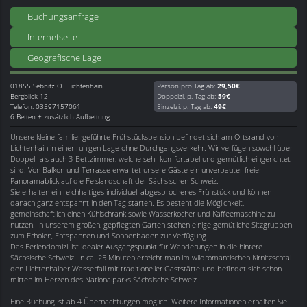
Buchungsanfrage
Internetseite
Geografische Lage
01855
Sebnitz OT Lichtenhain
Person pro Tag ab:
29,50€
Bergblick 12
Doppelzi. p. Tag ab:
59€
Telefon: 03597157061
Einzelzi. p. Tag ab:
49€
6 Betten + zusätzlich Aufbettung
Unsere kleine familiengeführte Frühstückspension befindet sich am Ortsrand von
Lichtenhain in einer ruhigen Lage ohne Durchgangsverkehr. Wir verfügen sowohl über
Doppel- als auch 3-Bettzimmer, welche sehr komfortabel und gemütlich eingerichtet
sind. Von Balkon und Terrasse erwartet unsere Gäste ein unverbauter freier
Panoramablick auf die Felslandschaft der Sächsischen Schweiz.
Sie erhalten ein reichhaltiges individuell abgesprochenes Frühstück und können
danach ganz entspannt in den Tag starten. Es besteht die Möglichkeit,
gemeinschaftlich einen Kühlschrank sowie Wasserkocher und Kaffeemaschine zu
nutzen. In unserem großen, gepflegten Garten stehen einige gemütliche Sitzgruppen
zum Erholen, Entspannen und Sonnenbaden zur Verfügung.
Das Feriendomizil ist idealer Ausgangspunkt für Wanderungen in die hintere
Sächsische Schweiz. In ca. 25 Minuten erreicht man im wildromantischen Kirnitzschtal
den Lichtenhainer Wasserfall mit traditioneller Gaststätte und befindet sich schon
mitten im Herzen des Nationalparks Sächsische Schweiz.
Eine Buchung ist ab 4 Übernachtungen möglich. Weitere Informationen erhalten Sie