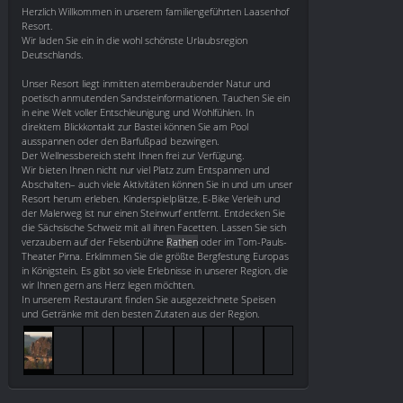
Herzlich Willkommen in unserem familiengeführten Laasenhof
Resort.
Wir laden Sie ein in die wohl schönste Urlaubsregion
Deutschlands.
Unser Resort liegt inmitten atemberaubender Natur und
poetisch anmutenden Sandsteinformationen. Tauchen Sie ein
in eine Welt voller Entschleunigung und Wohlfühlen. In
direktem Blickkontakt zur Bastei können Sie am Pool
ausspannen oder den Barfußpad bezwingen.
Der Wellnessbereich steht Ihnen frei zur Verfügung.
Wir bieten Ihnen nicht nur viel Platz zum Entspannen und
Abschalten– auch viele Aktivitäten können Sie in und um unser
Resort herum erleben. Kinderspielplätze, E-Bike Verleih und
der Malerweg ist nur einen Steinwurf entfernt. Entdecken Sie
die Sächsische Schweiz mit all ihren Facetten. Lassen Sie sich
verzaubern auf der Felsenbühne
Rathen
oder im Tom-Pauls-
Theater Pirna. Erklimmen Sie die größte Bergfestung Europas
in Königstein. Es gibt so viele Erlebnisse in unserer Region, die
wir Ihnen gern ans Herz legen möchten.
In unserem Restaurant finden Sie ausgezeichnete Speisen
und Getränke mit den besten Zutaten aus der Region.