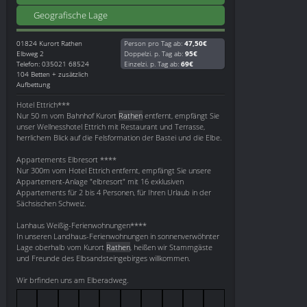
Geografische Lage
01824
Kurort Rathen
Person pro Tag ab:
47,50€
Elbweg 2
Doppelzi. p. Tag ab:
95€
Telefon: 035021 68524
Einzelzi. p. Tag ab:
69€
104 Betten + zusätzlich
Aufbettung
Hotel Ettrich***
Nur 50 m vom Bahnhof Kurort
Rathen
entfernt, empfängt Sie
unser Wellnesshotel Ettrich mit Restaurant und Terrasse,
herrlichem Blick auf die Felsformation der Bastei und die Elbe.
Appartements Elbresort ****
Nur 300m vom Hotel Ettrich entfernt, empfängt Sie unsere
Appartement-Anlage "elbresort" mit 16 exklusiven
Appartements für 2 bis 4 Personen, für Ihren Urlaub in der
Sächsischen Schweiz.
Lanhaus Weißig-Ferienwohnungen****
In unseren Landhaus-Ferienwohnungen in sonnenverwöhnter
Lage oberhalb vom Kurort
Rathen
, heißen wir Stammgäste
und Freunde des Elbsandsteingebirges willkommen.
Wir brfinden uns am Elberadweg.