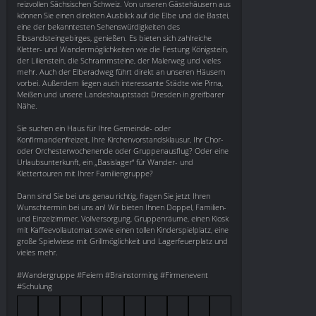
reizvollen Sächsischen Schweiz. Von unseren Gästehäusern aus
können Sie einen direkten Ausblick auf die Elbe und die Bastei,
eine der bekanntesten Sehenswürdigkeiten des
Elbsandsteingebirges, genießen. Es bieten sich zahlreiche
Kletter- und Wandermöglichkeiten wie die Festung Königstein,
der Lilienstein, die Schrammsteine, der Malerweg und vieles
mehr. Auch der Elberadweg führt direkt an unseren Häusern
vorbei. Außerdem liegen auch interessante Städte wie Pirna,
Meißen und unsere Landeshauptstadt Dresden in greifbarer
Nähe.
Sie suchen ein Haus für Ihre Gemeinde- oder
Konfirmandenfreizeit, Ihre Kirchenvorstandsklausur, Ihr Chor-
oder Orchesterwochenende oder Gruppenausflug? Oder eine
Urlaubsunterkunft, ein „Basislager“ für Wander- und
Klettertouren mit Ihrer Familiengruppe?
Dann sind Sie bei uns genau richtig, fragen Sie jetzt Ihren
Wunschtermin bei uns an! Wir bieten Ihnen Doppel, Familien-
und Einzelzimmer, Vollversorgung, Gruppenräume, einen Kiosk
mit Kaffeevollautomat sowie einen tollen Kinderspielplatz, eine
große Spielwiese mit Grillmöglichkeit und Lagerfeuerplatz und
vieles mehr.
#Wandergruppe #Feiern #Brainstorming #Firmenevent
#Schulung