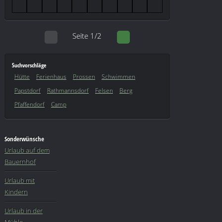
Seite 1/2
Suchvorschläge
Hütte
Ferienhaus
Prossen
Schwimmen
Papstdorf
Rathmannsdorf
Felsen
Berg
Pfaffendorf
Camp
Sonderwünsche
Urlaub auf dem
Bauernhof
Urlaub mit
Kindern
Urlaub in der