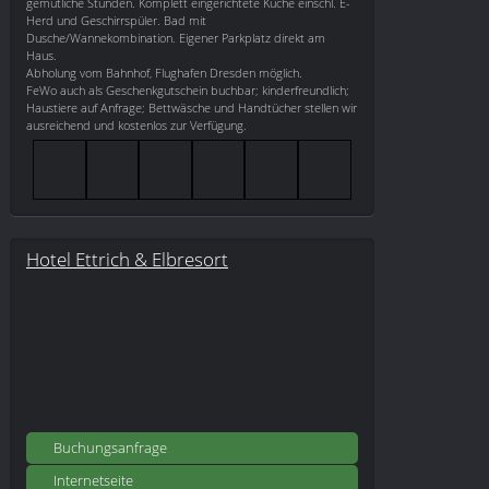
gemütliche Stunden. Komplett eingerichtete Küche einschl. E-
Herd und Geschirrspüler. Bad mit
Dusche/Wannekombination. Eigener Parkplatz direkt am
Haus.
Abholung vom Bahnhof, Flughafen Dresden möglich.
FeWo auch als Geschenkgutschein buchbar; kinderfreundlich;
Haustiere auf Anfrage; Bettwäsche und Handtücher stellen wir
ausreichend und kostenlos zur Verfügung.
Hotel Ettrich & Elbresort
Buchungsanfrage
Internetseite