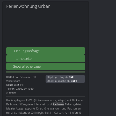
Ferienwohnung Urban
Buchungsanfrage
Internetseite
Geografische Lage
01814
Bad Schandau, OT
Objekt pro Tag ab:
55€
Waltersdorf
Objekt p. Woche ab:
350€
Neuer Weg 14 i
Telefon: 035022/41369
3 Betten
Ruhig gelegene FeWo (2-Raumwohnung; 49qm) mit Blick vom
Balkon auf Königstein, Lilienstein und
Rathener
Felsengebiet.
Idealer Ausgangspunkt für schöne Wander- und Radtouren
mit anschließender Grillmöglichkeit im Garten. Kaminofen für