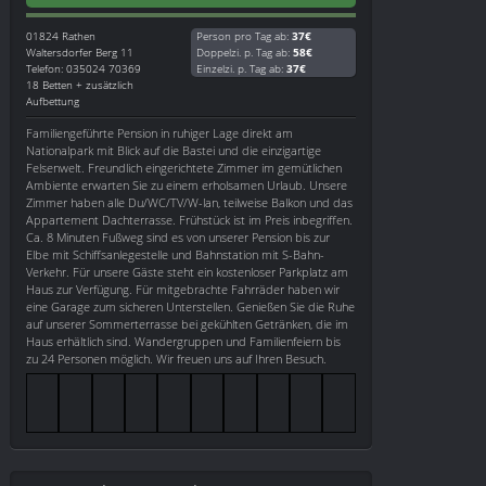
01824
Rathen
Person pro Tag ab:
37€
Waltersdorfer Berg 11
Doppelzi. p. Tag ab:
58€
Telefon: 035024 70369
Einzelzi. p. Tag ab:
37€
18 Betten + zusätzlich
Aufbettung
Familiengeführte Pension in ruhiger Lage direkt am
Nationalpark mit Blick auf die Bastei und die einzigartige
Felsenwelt. Freundlich eingerichtete Zimmer im gemütlichen
Ambiente erwarten Sie zu einem erholsamen Urlaub. Unsere
Zimmer haben alle Du/WC/TV/W-lan, teilweise Balkon und das
Appartement Dachterrasse. Frühstück ist im Preis inbegriffen.
Ca. 8 Minuten Fußweg sind es von unserer Pension bis zur
Elbe mit Schiffsanlegestelle und Bahnstation mit S-Bahn-
Verkehr. Für unsere Gäste steht ein kostenloser Parkplatz am
Haus zur Verfügung. Für mitgebrachte Fahrräder haben wir
eine Garage zum sicheren Unterstellen. Genießen Sie die Ruhe
auf unserer Sommerterrasse bei gekühlten Getränken, die im
Haus erhältlich sind. Wandergruppen und Familienfeiern bis
zu 24 Personen möglich. Wir freuen uns auf Ihren Besuch.