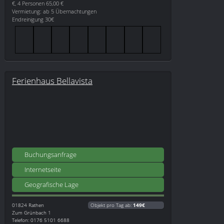
€, 4 Personen 65,00 €
Vermietung: ab 5 Übernachtungen
Endreinigung 30€
Ferienhaus Bellavista
Buchungsanfrage
Internetseite
Geografische Lage
01824
Rathen
Objekt pro Tag ab:
149€
Zum Grünbach 1
Telefon: 0176 5101 6688