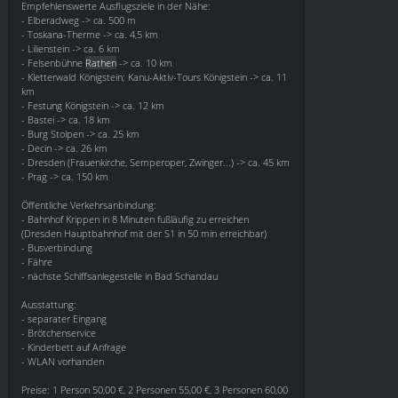
Empfehlenswerte Ausflugsziele in der Nähe:
- Elberadweg -> ca. 500 m
- Toskana-Therme -> ca. 4,5 km
- Lilienstein -> ca. 6 km
- Felsenbühne
Rathen
-> ca. 10 km
- Kletterwald Königstein; Kanu-Aktiv-Tours Königstein -> ca. 11
km
- Festung Königstein -> ca. 12 km
- Bastei -> ca. 18 km
- Burg Stolpen -> ca. 25 km
- Decin -> ca. 26 km
- Dresden (Frauenkirche, Semperoper, Zwinger...) -> ca. 45 km
- Prag -> ca. 150 km
Öffentliche Verkehrsanbindung:
- Bahnhof Krippen in 8 Minuten fußläufig zu erreichen
(Dresden Hauptbahnhof mit der S1 in 50 min erreichbar)
- Busverbindung
- Fähre
- nächste Schiffsanlegestelle in Bad Schandau
Ausstattung:
- separater Eingang
- Brötchenservice
- Kinderbett auf Anfrage
- WLAN vorhanden
Preise: 1 Person 50,00 €, 2 Personen 55,00 €, 3 Personen 60,00