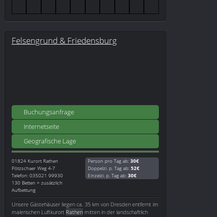
Felsengrund & Friedensburg
Buchungsanfrage
Internetseite
Geografische Lage
01824
Kurort Rathen
Person pro Tag ab:
30€
Pötzschaer Weg 4-7
Doppelzi. p. Tag ab:
52€
Telefon: 035021 99930
Einzelzi. p. Tag ab:
30€
130 Betten + zusätzlich
Aufbettung
Unsere Gästehäuser liegen ca. 35 km von Dresden entfernt im
malerischen Luftkurort
Rathen
mitten in der landschaftlich