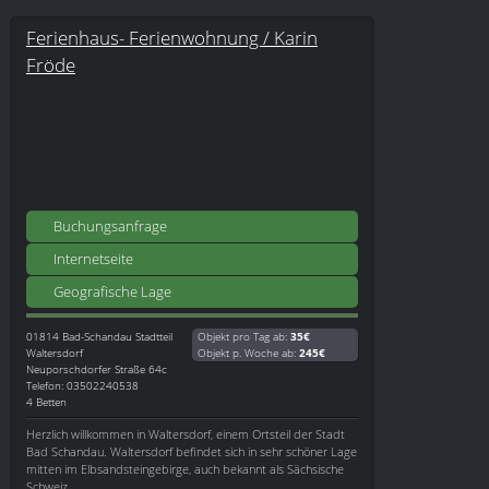
Ferienhaus- Ferienwohnung / Karin
Fröde
Buchungsanfrage
Internetseite
Geografische Lage
01814
Bad-Schandau Stadtteil
Objekt pro Tag ab:
35€
Waltersdorf
Objekt p. Woche ab:
245€
Neuporschdorfer Straße 64c
Telefon: 03502240538
4 Betten
Herzlich willkommen in Waltersdorf, einem Ortsteil der Stadt
Bad Schandau. Waltersdorf befindet sich in sehr schöner Lage
mitten im Elbsandsteingebirge, auch bekannt als Sächsische
Schweiz.