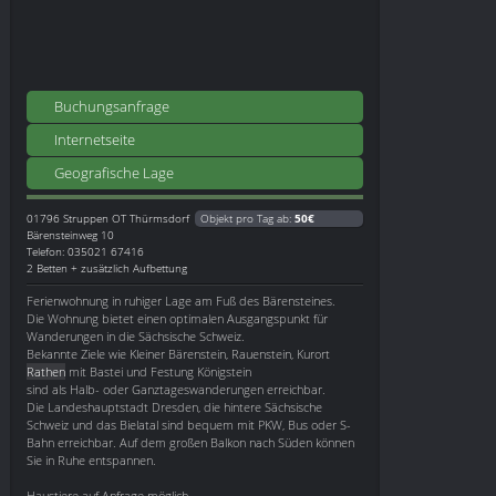
Buchungsanfrage
Internetseite
Geografische Lage
01796
Struppen OT Thürmsdorf
Objekt pro Tag ab:
50€
Bärensteinweg 10
Telefon: 035021 67416
2 Betten + zusätzlich Aufbettung
Ferienwohnung in ruhiger Lage am Fuß des Bärensteines.
Die Wohnung bietet einen optimalen Ausgangspunkt für
Wanderungen in die Sächsische Schweiz.
Bekannte Ziele wie Kleiner Bärenstein, Rauenstein, Kurort
Rathen
mit Bastei und Festung Königstein
sind als Halb- oder Ganztageswanderungen erreichbar.
Die Landeshauptstadt Dresden, die hintere Sächsische
Schweiz und das Bielatal sind bequem mit PKW, Bus oder S-
Bahn erreichbar. Auf dem großen Balkon nach Süden können
Sie in Ruhe entspannen.
Haustiere auf Anfrage möglich.