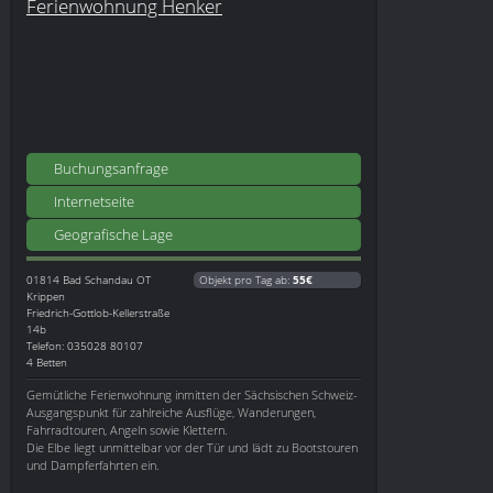
Ferienwohnung Henker
Buchungsanfrage
Internetseite
Geografische Lage
01814
Bad Schandau OT
Objekt pro Tag ab:
55€
Krippen
Friedrich-Gottlob-Kellerstraße
14b
Telefon: 035028 80107
4 Betten
Gemütliche Ferienwohnung inmitten der Sächsischen Schweiz-
Ausgangspunkt für zahlreiche Ausflüge, Wanderungen,
Fahrradtouren, Angeln sowie Klettern.
Die Elbe liegt unmittelbar vor der Tür und lädt zu Bootstouren
und Dampferfahrten ein.