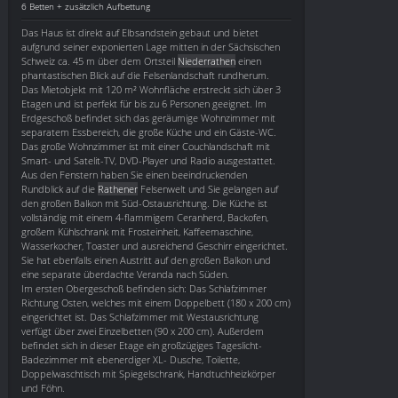
6 Betten + zusätzlich Aufbettung
Das Haus ist direkt auf Elbsandstein gebaut und bietet
aufgrund seiner exponierten Lage mitten in der Sächsischen
Schweiz ca. 45 m über dem Ortsteil
Niederrathen
einen
phantastischen Blick auf die Felsenlandschaft rundherum.
Das Mietobjekt mit 120 m² Wohnfläche erstreckt sich über 3
Etagen und ist perfekt für bis zu 6 Personen geeignet. Im
Erdgeschoß befindet sich das geräumige Wohnzimmer mit
separatem Essbereich, die große Küche und ein Gäste-WC.
Das große Wohnzimmer ist mit einer Couchlandschaft mit
Smart- und Satelit-TV, DVD-Player und Radio ausgestattet.
Aus den Fenstern haben Sie einen beeindruckenden
Rundblick auf die
Rathener
Felsenwelt und Sie gelangen auf
den großen Balkon mit Süd-Ostausrichtung. Die Küche ist
vollständig mit einem 4-flammigem Ceranherd, Backofen,
großem Kühlschrank mit Frosteinheit, Kaffeemaschine,
Wasserkocher, Toaster und ausreichend Geschirr eingerichtet.
Sie hat ebenfalls einen Austritt auf den großen Balkon und
eine separate überdachte Veranda nach Süden.
Im ersten Obergeschoß befinden sich: Das Schlafzimmer
Richtung Osten, welches mit einem Doppelbett (180 x 200 cm)
eingerichtet ist. Das Schlafzimmer mit Westausrichtung
verfügt über zwei Einzelbetten (90 x 200 cm). Außerdem
befindet sich in dieser Etage ein großzügiges Tageslicht-
Badezimmer mit ebenerdiger XL- Dusche, Toilette,
Doppelwaschtisch mit Spiegelschrank, Handtuchheizkörper
und Föhn.