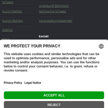
Schweiz
Unterkunft Böhmisch
Kurort Rathen
Sächsische Schweiz
Kurort Wehlen
Veranstaltungskalender
Sebnitz
Kontakt
Pirna
Impressum
Elbe
-
Sachsen
-
Buchungsanfrage
Dresden
Mail an die Redaktion
"In den Wäldern sind
Dinge, über die
nachzudenken man
jahrelang im Moos
liegen könnte." (Franz
Kafka)