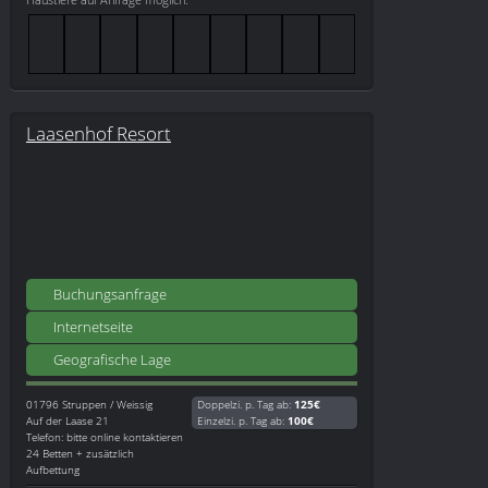
Laasenhof Resort
Buchungsanfrage
Internetseite
Geografische Lage
01796
Struppen / Weissig
Doppelzi. p. Tag ab:
125€
Auf der Laase 21
Einzelzi. p. Tag ab:
100€
Telefon: bitte online kontaktieren
24 Betten + zusätzlich
Aufbettung