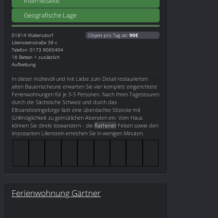
Internetseite
Geografische Lage
01814
Waltersdorf
Objekt pro Tag ab:
90€
Liliensteinstraße 39 c
Telefon: 0173 9065404
16 Betten + zusätzlich
Aufbettung
In dieser mühevoll und mit Liebe zum Detail restaurierten
alten Bauernscheune erwarten Sie vier komplett eingerichtete
Ferienwohnungen für je 3-5 Personen. Nach Ihren Tagestouren
durch die Sächsische Schweiz und durch das
Elbsandsteingebirge lädt eine überdachte Sitzecke mit
Grillmöglichkeit zu gemütlichen Abenden ein. Vom Haus
können Sie direkt loswandern - die
Rathener
Felsen sowie den
imposanten Lilienstein erreichen Sie in wenigen Minuten.
Ferienwohnung Gärtner