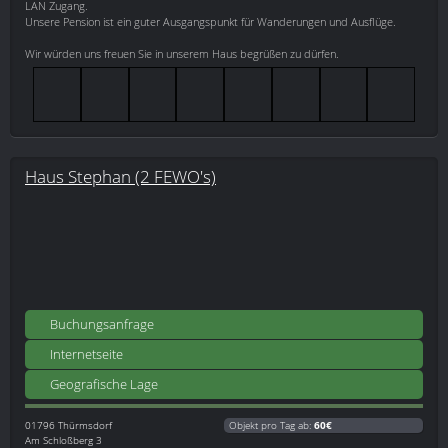
LAN Zugang.
Unsere Pension ist ein guter Ausgangspunkt für Wanderungen und Ausflüge.
Wir würden uns freuen Sie in unserem Haus begrüßen zu dürfen.
Haus Stephan (2 FEWO's)
Buchungsanfrage
Internetseite
Geografische Lage
01796
Thürmsdorf
Objekt pro Tag ab:
60€
Am Schloßberg 3