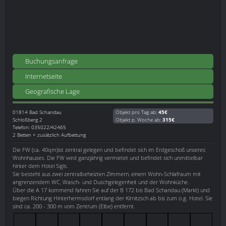
Buchungsanfrage
Internetseite
Geografische Lage
01814
Bad Schandau
Objekt pro Tag ab:
45€
Schloßberg 2
Objekt p. Woche ab:
315€
Telefon: 035022/42465
2 Betten + zusätzlich Aufbettung
Die FW (ca. 40qm)ist zentral gelegen und befindet sich im Erdgeschoß unseres
Wohnhauses. Die FW wird ganzjährig vermietet und befindet sich unmittelbar
hinter dem Hotel Sigls.
Sie besteht aus zwei zentralbeheizten Zimmern, einem Wohn-Schlafraum mit
angrenzendem WC, Wasch- und Duschgelegenheit und der Wohnküche.
Über die A 17 kommend fahren Sie auf der B 172 bis Bad Schandau (Markt) und
biegen Richtung Hinterhermsdorf entlang der Kirnitzsch ab bis zum o.g. Hotel. Sie
sind ca. 200 - 300 m vom Zentrum (Elbe) entfernt.