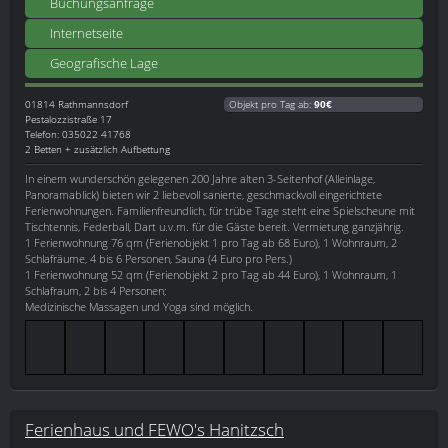
Buchungsanfrage
Internetseite
Geografische Lage
01814
Rathmannsdorf
Objekt pro Tag ab:
90€
Pestalozzistraße 17
Telefon: 035022 41768
2 Betten + zusätzlich Aufbettung
In einem wunderschön gelegenen 200 Jahre alten 3-Seitenhof (Alleinlage,
Panoramablick) bieten wir 2 liebevoll sanierte, geschmackvoll eingerichtete
Ferienwohnungen. Familienfreundlich, für trübe Tage steht eine Spielscheune mit
Tischtennis, Federball, Dart u.v.m. für die Gäste bereit. Vermietung ganzjährig.
1 Ferienwohnung 76 qm (Ferienobjekt 1 pro Tag ab 68 Euro), 1 Wohnraum, 2
Schlafräume, 4 bis 6 Personen, Sauna (4 Euro pro Pers.)
1 Ferienwohnung 52 qm (Ferienobjekt 2 pro Tag ab 44 Euro), 1 Wohnraum, 1
Schlafraum, 2 bis 4 Personen;
Medizinische Massagen und Yoga sind möglich.
Ferienhaus und FEWO's Hanitzsch