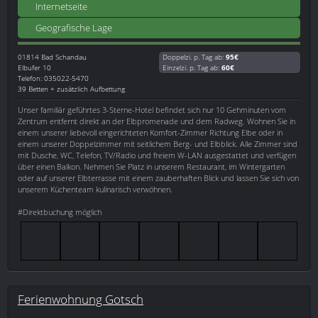
Internetseite
Geografische Lage
01814
Bad Schandau
Doppelzi. p. Tag ab:
95€
Elbufer 10
Einzelzi. p. Tag ab:
60€
Telefon: 035022-5470
39 Betten + zusätzlich Aufbettung
Unser familiär geführtes 3-Sterne-Hotel befindet sich nur 10 Gehminuten vom
Zentrum entfernt direkt an der Elbpromenade und dem Radweg. Wohnen Sie in
einem unserer liebevoll eingerichteten Komfort-Zimmer Richtung Elbe oder in
einem unserer Doppelzimmer mit seitlichem Berg- und Elbblick. Alle Zimmer sind
mit Dusche, WC, Telefon, TV/Radio und freiem W-LAN ausgestattet und verfügen
über einen Balkon. Nehmen Sie Platz in unserem Restaurant, im Wintergarten
oder auf unserer Elbterrasse mit einem zauberhaften Blick und lassen Sie sich von
unserem Küchenteam kulinarisch verwöhnen.
#Direktbuchung möglich
Ferienwohnung Gotsch