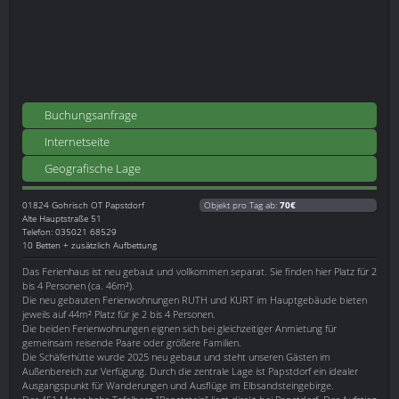
Buchungsanfrage
Internetseite
Geografische Lage
01824
Gohrisch OT Papstdorf
Objekt pro Tag ab:
70€
Alte Hauptstraße 51
Telefon: 035021 68529
10 Betten + zusätzlich Aufbettung
Das Ferienhaus ist neu gebaut und vollkommen separat. Sie finden hier Platz für 2
bis 4 Personen (ca. 46m²).
Die neu gebauten Ferienwohnungen RUTH und KURT im Hauptgebäude bieten
jeweils auf 44m² Platz für je 2 bis 4 Personen.
Die beiden Ferienwohnungen eignen sich bei gleichzeitiger Anmietung für
gemeinsam reisende Paare oder größere Familien.
Die Schäferhütte wurde 2025 neu gebaut und steht unseren Gästen im
Außenbereich zur Verfügung. Durch die zentrale Lage ist Papstdorf ein idealer
Ausgangspunkt für Wanderungen und Ausflüge im Elbsandsteingebirge.