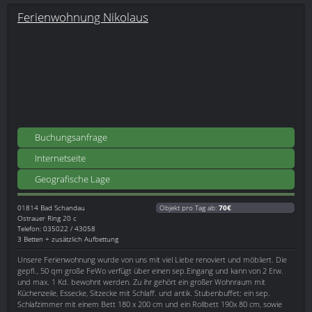
Ferienwohnung Nikolaus
Buchungsanfrage
Internetseite
Geografische Lage
01814
Bad Schandau
Objekt pro Tag ab:
70€
Ostrauer Ring 20 c
Telefon: 035022 / 43058
3 Betten + zusätzlich Aufbettung
Unsere Ferienwohnung wurde von uns mit viel Liebe renoviert und möbliert. Die
gepfl., 50 qm große FeWo verfügt über einen sep.Eingang und kann von 2 Erw.
und max. 1 Kd. bewohnt werden. Zu ihr gehört ein großer Wohnraum mit
Küchenzeile, Essecke, Sitzecke mit Schlaff. und antik. Stubenbuffet; ein sep.
Schlafzimmer mit einem Bett 180 x 200 cm und ein Rollbett 190x 80 cm, sowie