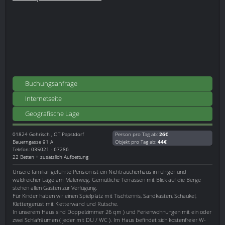
Buchungsanfrage
Internetseite
Geografische Lage
01824
Gohrisch , OT Papstdorf
Person pro Tag ab:
26€
Bauerngasse 91 A
Objekt pro Tag ab:
44€
Telefon: 035021 - 67286
22 Betten + zusätzlich Aufbettung
Unsere familiär geführte Pension ist ein Nichtraucherhaus in ruhiger und
waldreicher Lage am Malerweg. Gemütliche Terrassen mit Blick auf die Berge
stehen allen Gästen zur Verfügung.
Für Kinder haben wir einen Spielplatz mit Tischtennis, Sandkasten, Schaukel,
Klettergerüst mit Kletterwand und Rutsche.
In unserem Haus sind Doppelzimmer 26 qm ) und Ferienwohnungen mit ein oder
zwei Schlafräumen ( jeder mit DU / WC ). Im Haus befindet sich kostenfreier W-