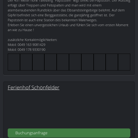
Der 451 Meter hohe Tafelberg "Papststein" liegt direkt bei Papstdorf. Der Aufstieg
erfolgt über Treppen und Felsspalten und man wird mit einem
atemberaubenden Rundblick über das Elbsandsteingebirge belohnt. Auf dem
Gipfel befindet sich eine Berggaststätte, die ganzjährig geöffnet ist. Der
Papststein ist auch eine Station des bekannten Malerweges.
Erleben Sie einen unvergesslichen Urlaub und fühlen Sie sich vom ersten Moment
an wie zu Hause !
zusätzliche Kontaktmöglichkeiten:
Mobil: 0049 163 9081429
Mobil: 0049 178 9330190
Ferienhof Schönfelder
Buchungsanfrage