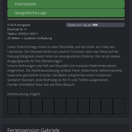
Internetseite
Geografische Lage
01824
Königstein
Objekt pro Tag ab:
50€
Ebenheit Nr. 4
Telefon: 035022 40011
20 Betten + zusätzlich Aufbettung
Unser Ferienhof liegt mitten in einer Elbschleife, auf der Höhe, am Fuße des
Liliensteins. Der Panoramablick von unseren Terrassen über das Elbtal auf die
Festung Königstein, bietet Ihnen ein unvergessliches Erlebnis. Hier ist ein idealer
Ausgangspunkt für Ihre Wanderungen.
Unsere Wohnungen sind hell und freundlich mit massiven Kiefernholzmöbeln
eingerichtet. Die Küchenausstattung umfasst Herd, Kühlschrank, Kaffeemaschine,
sowie eine gemütliche Essecke. Die Bäder entsprechen einem modernen
sanitären Standart. Jede Wohnung ist mit TV und Telefon ausgestattet.
Familie Schönfelder freut sich auf Ihren Besuch!
Direktbuchung möglich
Ferienpension Gabriele