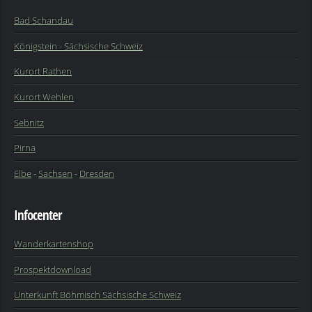
Bad Schandau
Königstein - Sächsische Schweiz
Kurort Rathen
Kurort Wehlen
Sebnitz
Pirna
Elbe
-
Sachsen
-
Dresden
Infocenter
Wanderkartenshop
Prospektdownload
Unterkunft Böhmisch Sächsische Schweiz