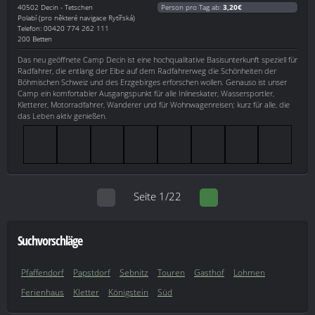
40502
Decin - Tetschen
Person pro Tag ab:
3,20€
Polabí (pro některé navigace Rytířská)
Telefon: 00420 774 262 111
200 Betten
Das neu geöffnete Camp Decin ist eine hochqualitative Basisunterkunft speziell für
Radfahrer, die entlang der Elbe auf dem Radfahrerweg die Schönheiten der
Böhmischen Schweiz und des Erzgebirges erforschen wollen. Genauso ist unser
Camp ein komfortabler Ausgangspunkt für alle Inlineskater, Wassersportler,
Kletterer, Motorradfahrer, Wanderer und für Wohnwagenreisen; kurz für alle, die
das Leben aktiv genießen.
Seite 1/22
Suchvorschläge
Pfaffendorf
Papstdorf
Sebnitz
Touren
Gasthof
Lohmen
Ferienhaus
Kletter
Königstein
Süd