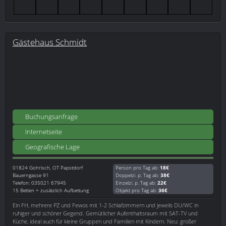
Gästehaus Schmidt
Buchungsanfrage
Internetseite
Geografische Lage
01824
Gohrisch, OT Papstdorf
Person pro Tag ab:
18€
Bauerngasse 91
Doppelzi. p. Tag ab:
38€
Telefon: 035021 67945
Einzelzi. p. Tag ab:
22€
15 Betten + zusätzlich Aufbettung
Objekt pro Tag ab:
36€
Ein FH, mehrere PZ und Fewos mit 1-2 Schlafzimmern und jeweils DU/WC in
ruhiger und schöner Gegend. Gemütlicher Aufenthaltsraum mit SAT-TV und
Küche, ideal auch für kleine Gruppen und Familien mit Kindern. Neu: großer