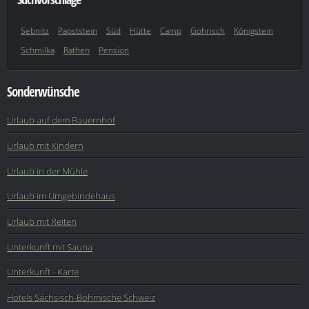
Sebnitz
Papststein
Süd
Hütte
Camp
Gohrisch
Königstein
Schmilka
Rathen
Pension
Sonderwünsche
Urlaub auf dem Bauernhof
Urlaub mit Kindern
Urlaub in der Mühle
Urlaub im Umgebindehaus
Urlaub mit Reiten
Unterkunft mit Sauna
Unterkunft - Karte
Hotels Sächsisch-Böhmische Schweiz