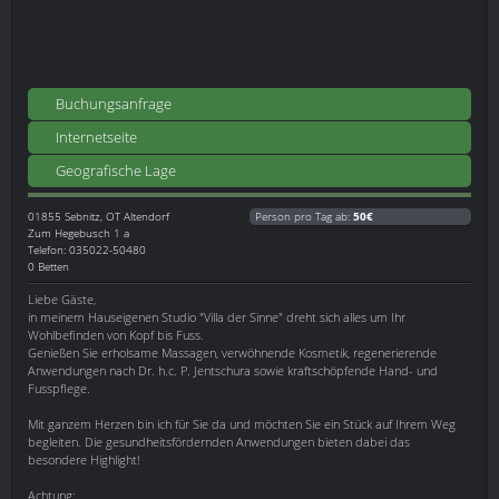
Buchungsanfrage
Internetseite
Geografische Lage
01855
Sebnitz, OT Altendorf
Person pro Tag ab:
50€
Zum Hegebusch 1 a
Telefon: 035022-50480
0 Betten
Liebe Gäste,
in meinem Hauseigenen Studio "Villa der Sinne" dreht sich alles um Ihr
Wohlbefinden von Kopf bis Fuss.
Genießen Sie erholsame Massagen, verwöhnende Kosmetik, regenerierende
Anwendungen nach Dr. h.c. P. Jentschura sowie kraftschöpfende Hand- und
Fusspflege.
Mit ganzem Herzen bin ich für Sie da und möchten Sie ein Stück auf Ihrem Weg
begleiten. Die gesundheitsfördernden Anwendungen bieten dabei das
besondere Highlight!
Achtung: