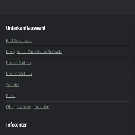
Unterkunftauswahl
Bad Schandau
Königstein - Sächsische Schweiz
Kurort Rathen
Kurort Wehlen
Sebnitz
Pirna
Elbe
-
Sachsen
-
Dresden
Infocenter