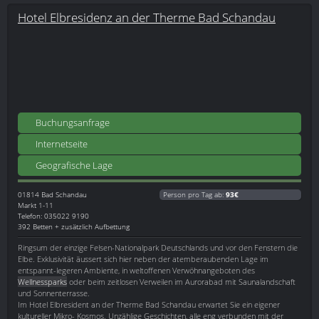
Hotel Elbresidenz an der Therme Bad Schandau
Buchungsanfrage
Internetseite
Geografische Lage
01814
Bad Schandau
Person pro Tag ab:
93€
Markt 1-11
Telefon: 035022 9190
392 Betten + zusätzlich Aufbettung
Ringsum der einzige Felsen-Nationalpark Deutschlands und vor den Fenstern die
Elbe. Exklusivität äussert sich hier neben der atemberaubenden Lage im
entspannt-legeren Ambiente, in weltoffenen Verwöhnangeboten des
Wellnessparks
oder beim zeitlosen Verweilen im Aurorabad mit Saunalandschaft
und Sonnenterrasse.
Im Hotel Elbresident an der Therme Bad Schandau erwartet Sie ein eigener
kultureller Mikro- Kosmos. Unzählige Geschichten, alle eng verbunden mit der