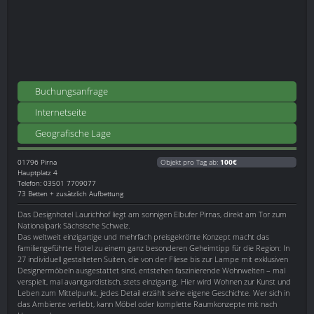
Buchungsanfrage
Internetseite
Geografische Lage
01796
Pirna
Objekt pro Tag ab:
100€
Hauptplatz 4
Telefon: 03501 7709077
73 Betten + zusätzlich Aufbettung
Das Designhotel Laurichhof liegt am sonnigen Elbufer Pirnas, direkt am Tor zum
Nationalpark Sächsische Schweiz.
Das weltweit einzigartige und mehrfach preisgekrönte Konzept macht das
familiengeführte Hotel zu einem ganz besonderen Geheimtipp für die Region: In
27 individuell gestalteten Suiten, die von der Fliese bis zur Lampe mit exklusiven
Designermöbeln ausgestattet sind, entstehen faszinierende Wohnwelten – mal
verspielt, mal avantgardistisch, stets einzigartig. Hier wird Wohnen zur Kunst und
Leben zum Mittelpunkt, jedes Detail erzählt seine eigene Geschichte. Wer sich in
das Ambiente verliebt, kann Möbel oder komplette Raumkonzepte mit nach