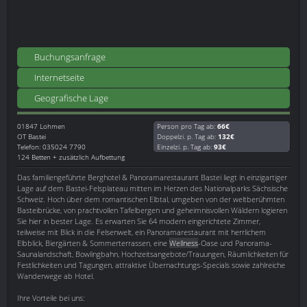
Buchungsanfrage
Internetseite
Geografische Lage
01847
Lohmen
Person pro Tag ab:
66€
OT Bastei
Doppelzi. p. Tag ab:
132€
Telefon: 035024 7790
Einzelzi. p. Tag ab:
93€
124 Betten + zusätzlich Aufbettung
Das familiengeführte Berghotel & Panoramarestaurant Bastei liegt in einzigartiger
Lage auf dem Bastei-Felsplateau mitten im Herzen des Nationalparks Sächsische
Schweiz. Hoch über dem romantischen Elbtal, umgeben von der weltberühmten
Basteibrücke, von prachtvollen Tafelbergen und geheimnisvollen Wäldern logieren
Sie hier in bester Lage. Es erwarten Sie 64 modern eingerichtete Zimmer,
teilweise mit Blick in die Felsenwelt, ein Panoramarestaurant mit herrlichem
Elbblick, Biergärten & Sommerterrassen, eine
Wellness
-Oase und Panorama-
Saunalandschaft, Bowlingbahn, Hochzeitsangebote/Trauungen, Räumlichkeiten für
Festlichkeiten und Tagungen, attraktive Übernachtungs-Specials sowie zahlreiche
Wanderwege ab Hotel.
Ihre Vorteile bei uns: