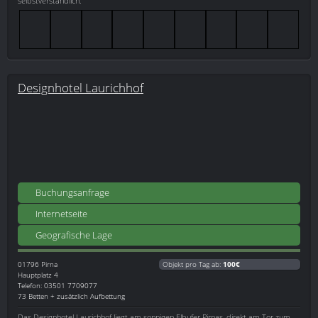
selbstverständlich.
Designhotel Laurichhof
Buchungsanfrage
Internetseite
Geografische Lage
01796
Pirna
Objekt pro Tag ab:
100€
Hauptplatz 4
Telefon: 03501 7709077
73 Betten + zusätzlich Aufbettung
Das Designhotel Laurichhof liegt am sonnigen Elbufer Pirnas, direkt am Tor zum