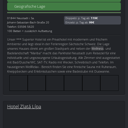
Geografische Lage
01844
Neustadt i. Sa.
Doppelzi. p. Tag ab:
119€
Johann-Sebastian-Bach-Straße 20
Einzelzi. p. Tag ab:
99€
Telefon: 03596 5620
100 Betten + zusätzlich Aufbettung
Unser *** Superior Hotel ist ein Privathotel mit modernem und frischem
Ambiente und liegt ideal in der Ferienregion Sächsische Schweiz. Die Lage
unseres Hauses direkt am großen Stadtpark und neben der
Wellness
- und
Badelandschaft "Mariba" macht das Parkhotel Neustadt zum Reiseziel für eine
individuelle und ungezwungene Urlaubsgestaltung. Alle Zimmer sind ausgestattet
mit Bad/Dusche/WC, SAT-TV, Radio mit Wecker, Schreibtisch und Telefon. Im
hauseigenen WellRelax - Bereich finden Sie eine finnische Sauna mit Ruheraum,
Kneippbecken und Erlebnisduschen sowie eine Badestube mit Duowanne.
Hotel Zlatá Lípa