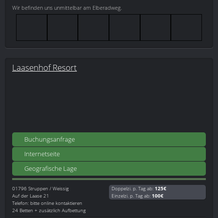
Wir befinden uns unmittelbar am Elberadweg.
Laasenhof Resort
Buchungsanfrage
Internetseite
Geografische Lage
01796
Struppen / Weissig
Doppelzi. p. Tag ab:
125€
Auf der Laase 21
Einzelzi. p. Tag ab:
100€
Telefon: bitte online kontaktieren
24 Betten + zusätzlich Aufbettung