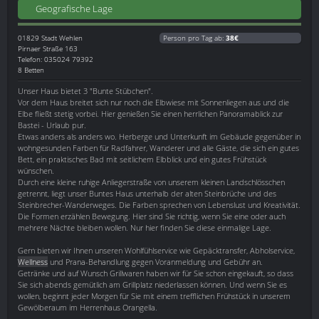
Geografische Lage
01829
Stadt Wehlen
Person pro Tag ab:
38€
Pirnaer Straße 163
Telefon: 035024 79392
8 Betten
Unser Haus bietet 3 "Bunte Stübchen".
Vor dem Haus breitet sich nur noch die Elbwiese mit Sonnenliegen aus und die
Elbe fließt stetig vorbei. Hier genießen Sie einen herrlichen Panoramablick zur
Bastei - Urlaub pur.
Etwas anders als anders wo. Herberge und Unterkunft im Gebäude gegenüber in
wohngesunden Farben für Radfahrer, Wanderer und alle Gäste, die sich ein gutes
Bett, ein praktisches Bad mit seitlichem Elbblick und ein gutes Frühstück
wünschen.
Durch eine kleine ruhige Anliegerstraße von unserem kleinen Landschlösschen
getrennt, liegt unser Buntes Haus unterhalb der alten Steinbrüche und des
Steinbrecher-Wanderweges. Die Farben sprechen von Lebenslust und Kreativität.
Die Formen erzählen Bewegung. Hier sind Sie richtig, wenn Sie eine oder auch
mehrere Nächte bleiben wollen. Nur hier finden Sie diese einmalige Lage.
Gern bieten wir Ihnen unseren Wohlfühlservice wie Gepäcktransfer, Abholservice,
Wellness
und Prana-Behandlung gegen Voranmeldung und Gebühr an.
Getränke und auf Wunsch Grillwaren haben wir für Sie schon eingekauft, so dass
Sie sich abends gemütlich am Grillplatz niederlassen können. Und wenn Sie es
wollen, beginnt jeder Morgen für Sie mit einem trefflichen Frühstück in unserem
Gewölberaum im Herrenhaus Orangella.