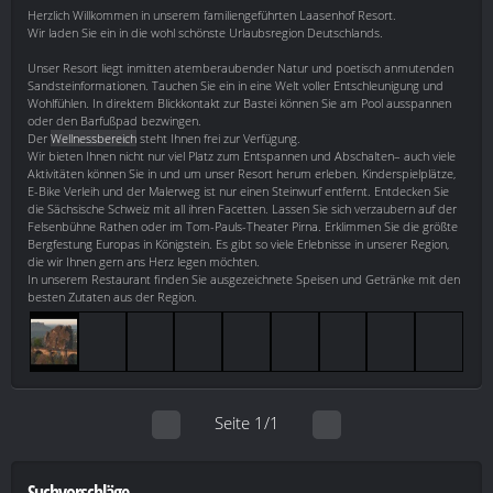
Herzlich Willkommen in unserem familiengeführten Laasenhof Resort.
Wir laden Sie ein in die wohl schönste Urlaubsregion Deutschlands.
Unser Resort liegt inmitten atemberaubender Natur und poetisch anmutenden
Sandsteinformationen. Tauchen Sie ein in eine Welt voller Entschleunigung und
Wohlfühlen. In direktem Blickkontakt zur Bastei können Sie am Pool ausspannen
oder den Barfußpad bezwingen.
Der
Wellnessbereich
steht Ihnen frei zur Verfügung.
Wir bieten Ihnen nicht nur viel Platz zum Entspannen und Abschalten– auch viele
Aktivitäten können Sie in und um unser Resort herum erleben. Kinderspielplätze,
E-Bike Verleih und der Malerweg ist nur einen Steinwurf entfernt. Entdecken Sie
die Sächsische Schweiz mit all ihren Facetten. Lassen Sie sich verzaubern auf der
Felsenbühne Rathen oder im Tom-Pauls-Theater Pirna. Erklimmen Sie die größte
Bergfestung Europas in Königstein. Es gibt so viele Erlebnisse in unserer Region,
die wir Ihnen gern ans Herz legen möchten.
In unserem Restaurant finden Sie ausgezeichnete Speisen und Getränke mit den
besten Zutaten aus der Region.
Seite 1/1
Suchvorschläge