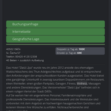
Buchungsanfrage
Internetseite
Geografische Lage
40502
Děčín
Doppelzi. p. Tag ab:
102€
Sv. Čecha 57
Einzelzi. p. Tag ab:
64€
Telefon: 00420 412512338
40 Betten + zusätzlich Aufbettung
Das Hotel "Zlatá Lípa" wurde neu im Jahre 2012 anstelle des ehemaligen
Waldschlösschens des Thun-Adelgeschlechtes aufgebaut und ist entsprechend
den Anforderungen der anspruchsvollsten Kunden ausgestattet. Das Hotel bietet
eine ganzjährige Unterkunft in zwanzig luxuriösen Doppelzimmern, ein Restaurant,
einen Weinkeller, einen großen Parkplatz, Garagen, Fitness,
Wellness
, Massagen
und andere Dienstleistungen. Das Viersternehotel "Zlatá Lípa" befindet sich in
einem ruhigen Viertel der Stadt Děčín.
Auf Sie warten hier ein angenehmes Personal, Familienatmosphäre und
professionelle Dienstleistungen. Das Hotelrestaurant und die Weinstube sind
vorbereitet mit dem Angebot an hochwertigen hausgemachten Gerichten und
leckeren Weinen Ihre Wünsche zu erfüllen. Nichtraucherbereiche sind