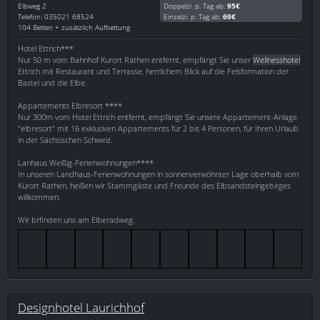
Elbweg 2
Doppelzi. p. Tag ab:
95€
Telefon: 035021 68524
Einzelzi. p. Tag ab:
69€
104 Betten + zusätzlich Aufbettung
Hotel Ettrich***
Nur 50 m vom Bahnhof Kurort Rathen entfernt, empfängt Sie unser
Wellnesshotel
Ettrich mit Restaurant und Terrasse, herrlichem Blick auf die Felsformation der
Bastei und die Elbe.
Appartements Elbresort ****
Nur 300m vom Hotel Ettrich entfernt, empfängt Sie unsere Appartement-Anlage
"elbresort" mit 16 exklusiven Appartements für 2 bis 4 Personen, für Ihren Urlaub
in der Sächsischen Schweiz.
Lanhaus Weißig-Ferienwohnungen****
In unseren Landhaus-Ferienwohnungen in sonnenverwöhnter Lage oberhalb vom
Kurort Rathen, heißen wir Stammgäste und Freunde des Elbsandsteingebirges
willkommen.
Wir brfinden uns am Elberadweg.
Designhotel Laurichhof