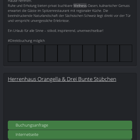
Hause nehmen.
Ruhe und Erholung bieten privat buchbare
Wellness
-Oasen, kulinarischer Genuss
erwartet die Gäste im Spitzenrestaurant mit regionaler Küche. Die
beeindruckende Naturlandschaft der Sächsischen Schweiz liegt direkt vor der Tür
und verspricht unvergessliche Erlebnisse.
Ein Urlaub für alle Sinne – stilvoll, inspirierend, unverwechselbar!
#Direktbuchung möglich
Herrenhaus Orangella & Drei Bunte Stübchen
Buchungsanfrage
Internetseite