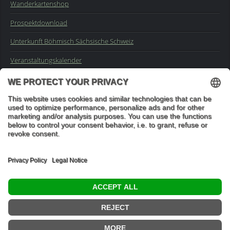
Wanderkartenshop
Prospektdownload
Unterkunft Böhmisch Sächsische Schweiz
Veranstaltungskalender
Kontakt
Impressum
Buchungsanfrage
Mail an die Redaktion
"In den Wäldern sind Dinge, über die nachzudenken man jahrelang
im Moos liegen könnte." (Franz Kafka)
© 2026 Ottmar Vetter,
Elbsandsteingebirge Verlag
- Alle Rechte vorbehalten.