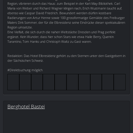
Region, vibrieren durch das Haus: zum Beispiel in der Karl-May-Bibliothek. Carl
Maria von Weber und Richard Wagner klingen nach, Erich Wustmann taucht auf,
ebenso wie Caspar David Friedrich. Bewundert werden dürfen kostbare
Radierungen von Artur Henne sowie 100 grossformatige Gemälde des Freiburger
Malers Dirk Sommer, der für die Elbresidenz seine Eindrücke dieser spektakulären
Region umsetzte.
Eine Vielfalt, die sich durch die nahen Weltstädte Dresden und Prag perfekt
ergänzt. Kein Wunder, dass hier schon Stars wie etwa Halle Berry, Quentin
Tarantino, Tom Hanks und Christoph Waltz zu Gast waren.
Redaktion: Das Hotel Elbresidenz gehört zu den Sternen unter den Gastgebern in
der Sächsischen Schweiz.
#Direktbuchung möglich
Berghotel Bastei