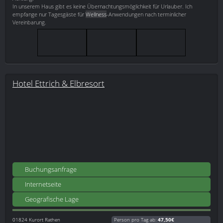
In unserem Haus gibt es keine Übernachtungsmöglichkeit für Urlauber. Ich
empfange nur Tagesgäste für
Wellness
-Anwendungen nach terminlicher
Vereinbarung.
Hotel Ettrich & Elbresort
Buchungsanfrage
Internetseite
Geografische Lage
01824
Kurort Rathen
Person pro Tag ab:
47,50€