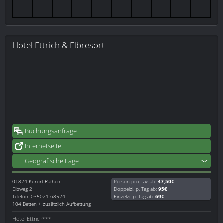
Hotel Ettrich & Elbresort
Buchungsanfrage
Internetseite
Geografische Lage
01824
Kurort Rathen
Person pro Tag ab:
47,50€
Elbweg 2
Doppelzi. p. Tag ab:
95€
Telefon: 035021 68524
Einzelzi. p. Tag ab:
69€
104 Betten + zusätzlich Aufbettung
Hotel Ettrich***