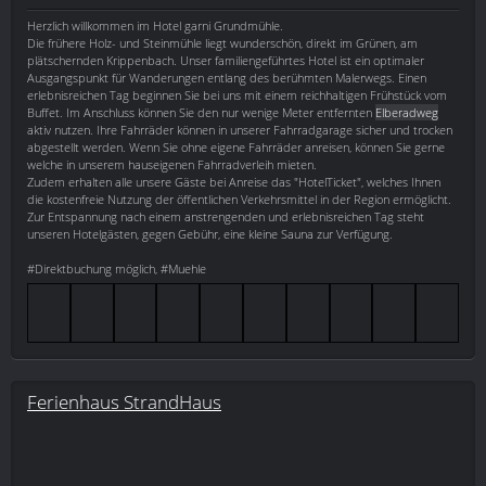
Herzlich willkommen im Hotel garni Grundmühle.
Die frühere Holz- und Steinmühle liegt wunderschön, direkt im Grünen, am
plätschernden Krippenbach. Unser familiengeführtes Hotel ist ein optimaler
Ausgangspunkt für Wanderungen entlang des berühmten Malerwegs. Einen
erlebnisreichen Tag beginnen Sie bei uns mit einem reichhaltigen Frühstück vom
Buffet. Im Anschluss können Sie den nur wenige Meter entfernten
Elberadweg
aktiv nutzen. Ihre Fahrräder können in unserer Fahrradgarage sicher und trocken
abgestellt werden. Wenn Sie ohne eigene Fahrräder anreisen, können Sie gerne
welche in unserem hauseigenen Fahrradverleih mieten.
Zudem erhalten alle unsere Gäste bei Anreise das "HotelTicket", welches Ihnen
die kostenfreie Nutzung der öffentlichen Verkehrsmittel in der Region ermöglicht.
Zur Entspannung nach einem anstrengenden und erlebnisreichen Tag steht
unseren Hotelgästen, gegen Gebühr, eine kleine Sauna zur Verfügung.
#Direktbuchung möglich, #Muehle
Ferienhaus StrandHaus