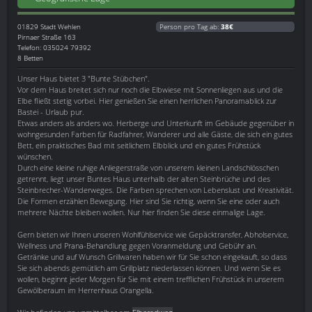
01829
Stadt Wehlen
Person pro Tag ab:
38€
Pirnaer Straße 163
Telefon: 035024 79392
8 Betten
Unser Haus bietet 3 "Bunte Stübchen".
Vor dem Haus breitet sich nur noch die Elbwiese mit Sonnenliegen aus und die
Elbe fließt stetig vorbei. Hier genießen Sie einen herrlichen Panoramablick zur
Bastei - Urlaub pur.
Etwas anders als anders wo. Herberge und Unterkunft im Gebäude gegenüber in
wohngesunden Farben für Radfahrer, Wanderer und alle Gäste, die sich ein gutes
Bett, ein praktisches Bad mit seitlichem Elbblick und ein gutes Frühstück
wünschen.
Durch eine kleine ruhige Anliegerstraße von unserem kleinen Landschlösschen
getrennt, liegt unser Buntes Haus unterhalb der alten Steinbrüche und des
Steinbrecher-Wanderweges. Die Farben sprechen von Lebenslust und Kreativität.
Die Formen erzählen Bewegung. Hier sind Sie richtig, wenn Sie eine oder auch
mehrere Nächte bleiben wollen. Nur hier finden Sie diese einmalige Lage.
Gern bieten wir Ihnen unseren Wohlfühlservice wie Gepäcktransfer, Abholservice,
Wellness und Prana-Behandlung gegen Voranmeldung und Gebühr an.
Getränke und auf Wunsch Grillwaren haben wir für Sie schon eingekauft, so dass
Sie sich abends gemütlich am Grillplatz niederlassen können. Und wenn Sie es
wollen, beginnt jeder Morgen für Sie mit einem trefflichen Frühstück in unserem
Gewölberaum im Herrenhaus Orangella.