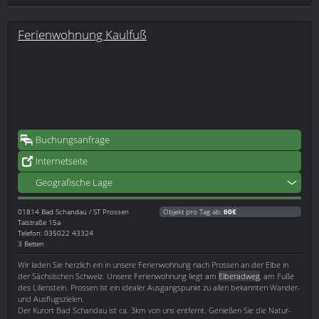
Ferienwohnung Kaulfuß
Buchungsanfrage
Internetseite
Geografische Lage
01814
Bad Schandau / ST Prossen
Objekt pro Tag ab:
60€
Talstraße 15a
Telefon: 035022 43324
3 Betten
Wir laden Sie herzlich ein in unsere Ferienwohnung nach Prossen an der Elbe in
der Sächsischen Schweiz. Unsere Ferienwohnung liegt am
Elberadweg
, am Fuße
des Lilienstein. Prossen ist ein idealer Ausgangspunkt zu allen bekannten Wander-
und Ausflugszielen.
Der Kurort Bad Schandau ist ca. 3km von uns entfernt. Genießen Sie die Natur-