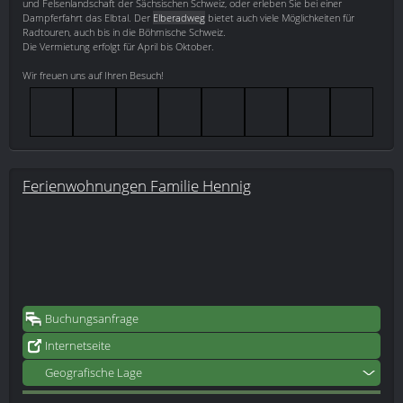
und Felsenlandschaft der Sächsischen Schweiz, oder erleben Sie bei einer
Dampferfahrt das Elbtal. Der
Elberadweg
bietet auch viele Möglichkeiten für
Radtouren, auch bis in die Böhmische Schweiz.
Die Vermietung erfolgt für April bis Oktober.
Wir freuen uns auf Ihren Besuch!
Ferienwohnungen Familie Hennig
Buchungsanfrage
Internetseite
Geografische Lage