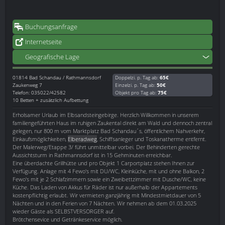
Buchungsanfrage
Internetseite
Geografische Lage
01814
Bad Schandau / Rathmannsdorf
Doppelzi. p. Tag ab:
65€
Zaukenweg 7
Einzelzi. p. Tag ab:
50€
Telefon: 035022/42582
Objekt pro Tag ab:
75€
10 Betten + zusätzlich Aufbettung
Erholsamer Urlaub im Elbsandsteingebirge. Herzlich Willkommen in unserem
familiengeführten Haus im ruhigen Zaukental direkt am Wald und dennoch zentral
gelegen, nur 800 m vom Marktplatz Bad Schandau´s, öffentlichem Nahverkehr,
Einkaufsmöglichkeiten,
Elberadweg
, Schiffsanleger und Toskanatherme entfernt.
Der Malerweg/Etappe 3/ führt unmittelbar vorbei. Der Behinderten gerechte
Aussichtsturm in Rathmannsdorf ist in 15 Gehminuten erreichbar.
Eine überdachte Grillhütte und pro Objekt 1 Carportplatz stehen Ihnen zur
Verfügung. Anlage mit 4 Fewo's mit DU/WC, Kleinküche, mit und ohne Balkon, 2
Fewo's mit je 2 Schlafzimmern sowie ein Zweibettzimmer mit Dusche/WC, keine
Küche. Das Laden von Akkus für Räder ist nur außerhalb der Appartements
kostenpflichtig erlaubt. Wir vermieten ganzjährig mit Mindestmietdauer von 5
Nächten und in den Ferien von 7 Nächten. Wir nehmen ab dem 01.03.2025
wieder Gäste als SELBSTVERSORGER auf.
Brötchensevice und Getränkeservice möglich.