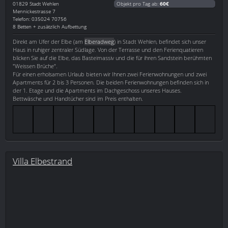
01829
Stadt Wehlen
Objekt pro Tag ab:
60€
Mennickestrasse 7
Telefon: 035024 70756
8 Betten + zusätzlich Aufbettung
Direkt am Ufer der Elbe (am
Elberadweg
) in Stadt Wehlen, befindet sich unser
Haus in ruhiger zentraler Südlage. Von der Terrasse und den Ferienquatieren
blicken Sie auf die Elbe, das Basteimassiv und die für ihren Sandstein berühmten
"Weissen Brüche".
Für einen erholsamen Urlaub bieten wir Ihnen zwei Ferienwohnungen und zwei
Apartments für 2 bis 3 Personen. Die beiden Ferienwohnungen befinden sich in
der 1. Etage und die Apartments im Dachgeschoss unseres Hauses.
Bettwäsche und Handtücher sind im Preis enthalten.
Villa Elbestrand