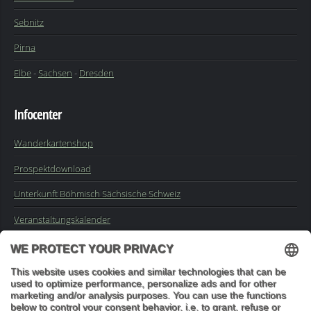
Sebnitz
Pirna
Elbe
-
Sachsen
-
Dresden
Infocenter
Wanderkartenshop
Prospektdownload
Unterkunft Böhmisch Sächsische Schweiz
Veranstaltungskalender
Kontakt
Impressum