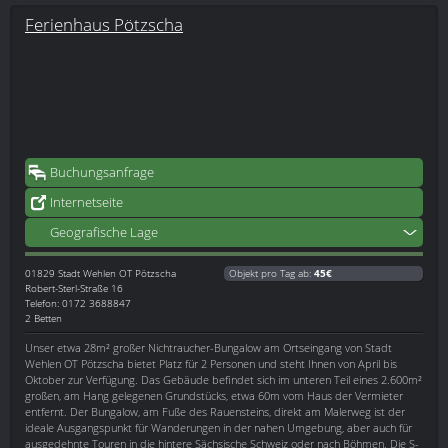
Ferienhaus Pötzscha
Buchungsanfrage
Internetseite
Geografische Lage
01829
Stadt Wehlen OT Pötzscha
Objekt pro Tag ab:
45€
Robert-Sterl-Straße 16
Telefon: 0172 3688847
2 Betten
Unser etwa 28m² großer Nichtraucher-Bungalow am Ortseingang von Stadt
Wehlen OT Pötzscha bietet Platz für 2 Personen und steht Ihnen von April bis
Oktober zur Verfügung. Das Gebäude befindet sich im unteren Teil eines 2.600m²
großen, am Hang gelegenen Grundstücks, etwa 60m vom Haus der Vermieter
entfernt. Der Bungalow, am Fuße des Rauensteins, direkt am Malerweg ist der
ideale Ausgangspunkt für Wanderungen in der nahen Umgebung, aber auch für
ausgedehnte Touren in die hintere Sächsische Schweiz oder nach Böhmen. Die S-