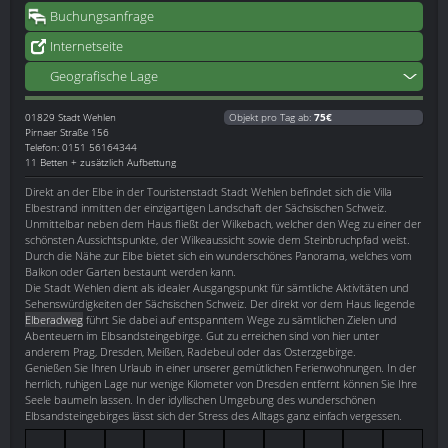
Buchungsanfrage
Internetseite
Geografische Lage
01829
Stadt Wehlen
Objekt pro Tag ab:
75€
Pirnaer Straße 156
Telefon: 0151 56164344
11 Betten + zusätzlich Aufbettung
Direkt an der Elbe in der Touristenstadt Stadt Wehlen befindet sich die Villa
Elbestrand inmitten der einzigartigen Landschaft der Sächsischen Schweiz.
Unmittelbar neben dem Haus fließt der Wilkebach, welcher den Weg zu einer der
schönsten Aussichtspunkte, der Wilkeaussicht sowie dem Steinbruchpfad weist.
Durch die Nähe zur Elbe bietet sich ein wunderschönes Panorama, welches vom
Balkon oder Garten bestaunt werden kann.
Die Stadt Wehlen dient als idealer Ausgangspunkt für sämtliche Aktivitäten und
Sehenswürdigkeiten der Sächsischen Schweiz. Der direkt vor dem Haus liegende
Elberadweg
führt Sie dabei auf entspanntem Wege zu sämtlichen Zielen und
Abenteuern im Elbsandsteingebirge. Gut zu erreichen sind von hier unter
anderem Prag, Dresden, Meißen, Radebeul oder das Osterzgebirge.
Genießen Sie Ihren Urlaub in einer unserer gemütlichen Ferienwohnungen. In der
herrlich, ruhigen Lage nur wenige Kilometer von Dresden entfernt können Sie Ihre
Seele baumeln lassen. In der idyllischen Umgebung des wunderschönen
Elbsandsteingebirges lässt sich der Stress des Alltags ganz einfach vergessen.