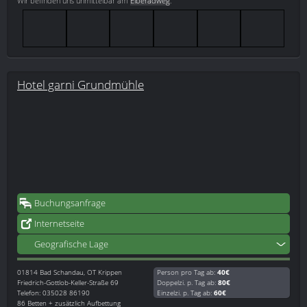
Wir befinden uns unmittelbar am
Elberadweg
.
Hotel garni Grundmühle
Buchungsanfrage
Internetseite
Geografische Lage
01814
Bad Schandau, OT Krippen
Person pro Tag ab:
40€
Friedrich-Gottlob-Keller-Straße 69
Doppelzi. p. Tag ab:
80€
Telefon: 035028 86190
Einzelzi. p. Tag ab:
60€
86 Betten + zusätzlich Aufbettung