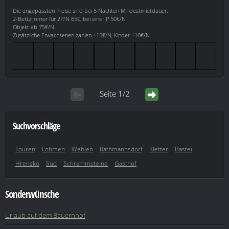
Die angepassten Preise sind bei 5 Nächten Mindestmietdauer:
2-Bettzimmer für 2P/N 65€, bei einer P 50€/N
Objekt ab 75€/N
Zusätzliche Erwachsenen zahlen +15€/N, Kinder +10€/N
Seite 1/2
Suchvorschläge
Touren
Lohmen
Wehlen
Rathmannsdorf
Kletter
Bastei
Hrensko
Süd
Schrammsteine
Gasthof
Sonderwünsche
Urlaub auf dem Bauernhof