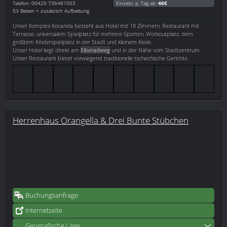
Telefon: 00420 736481003
Einzelzi. p. Tag ab:
46€
53 Betten + zusätzlich Aufbettung
Unser Komplex Kocanda besteht aus Hotel mit 18 Zimmern, Restaurant mit
Terrasse, universalem Spielplatz für mehrere Sporten, Workoutplatz, dem
größtem Kinderspielplatz in der Stadt und kleinem Kiosk.
Unser Hotel liegt direkt am
Elberadweg
und in der Nähe vom Stadtzentrum.
Unser Restaurant bietet vorwiegend traditionelle tschechische Gerichte.
Herrenhaus Orangella & Drei Bunte Stübchen
Buchungsanfrage
Internetseite
Geografische Lage