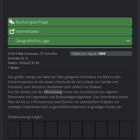
Buchungsanfrage
Internetseite
Geografische Lage
01814
Bad Schandau, OT Schmilka
Objekt pro Tag ab:
180€
Schmilka Nr. 6
Telefon: 035022 9130
7 Betten
Das große, sonnig und nahe der Elbe gelegene Ferienhaus mit Blick zu den
Schrammsteinen ist die ideale Unterkunft für den Urlaub mit Familie und
Freunden, zum Wandern, Radfahren oder einfach nur Relaxen.
Nur die Straße und der
Elberadweg
trennt das Grundstück vom eigenen
Elbestrand mit Liegewiese und Bootsanlegemöglichkeit. Das StrandHaus bietet
Platz für bis zu 7 Personen auf zwei Ebenen, ein überdachter Grillplatz mit
rustikalen Holzbänken lädt zu gemütlichen Abenden in geselliger Runde ein.
Direktbuchung möglich