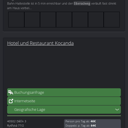
Bahn-Haltestelle ist in 5 min erreichbar und der
Elberadweg
verläuft fast direkt
am Haus vorbei...
Hotel und Restaurant Kocanda
Buchungsanfrage
Internetseite
Geografische Lage
40502
Děčín 3
Person pro Tag ab:
46€
Rytířská 77/2
Doppelzi. p. Tag ab:
64€