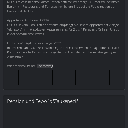
Nur 50 m vom Bahnhof Kurort Rathen entfernt, empfängt Sie unser Wellnesshotel
Ettrich mit Restaurant und Terrasse, herrlichem Blick auf die Felsformation der
Bastei und die Elbe.
Appartements Elbresort ****
Nur 300m vom Hotel Ettrich entfernt, empfängt Sie unsere Appartement-Anlage
"elbresort" mit 16 exklusiven Appartements für 2 bis 4 Personen, für Ihren Urlaub
in der Sächsischen Schweiz.
Lanhaus Weißig-Ferienwohnungen****
In unseren Landhaus-Ferienwohnungen in sonnenverwöhnter Lage oberhalb vom
Kurort Rathen, heißen wir Stammgäste und Freunde des Elbsandsteingebirges
willkommen.
Wir brfinden uns am
Elberadweg
.
Pension und Fewo`s 'Zaukeneck'