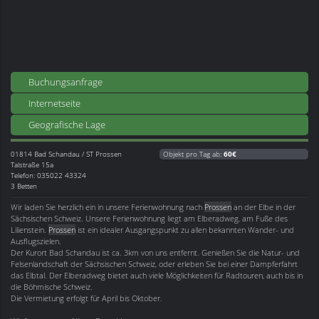
Buchungsanfrage
Internetseite
Geografische Lage
01814
Bad Schandau / ST Prossen
Objekt pro Tag ab:
60€
Talstraße 15a
Telefon: 035022 43324
3 Betten
Wir laden Sie herzlich ein in unsere Ferienwohnung nach
Prossen
an der Elbe in der
Sächsischen Schweiz. Unsere Ferienwohnung liegt am Elberadweg, am Fuße des
Lilienstein.
Prossen
ist ein idealer Ausgangspunkt zu allen bekannten Wander- und
Ausflugszielen.
Der Kurort Bad Schandau ist ca. 3km von uns entfernt. Genießen Sie die Natur- und
Felsenlandschaft der Sächsischen Schweiz, oder erleben Sie bei einer Dampferfahrt
das Elbtal. Der Elberadweg bietet auch viele Möglichkeiten für Radtouren, auch bis in
die Böhmische Schweiz.
Die Vermietung erfolgt für April bis Oktober.