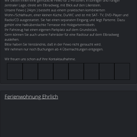
Wir bieten Ihnen eine gemütliche Fewo für 2 Personen, in sonniger und ruhiger
zentraler Lage, direkt am Elbradweg, mit Blick auf den Lilienstein.
Unsere Fewo ( 24qm ) besteht aus einem praktischen kombinierten
Wohn-/Schlafraum, einer kleinen Küche, Du/WC und ist mit SAT- TV, DVD-Player und
Radio/CD ausgestattet. Sie hat einen separaten Eingang und liegt Parterre. Dazu
gehört eine halbüberdachte Terrasse mit Holzgartenmöbeln.
Ihr Fahrzeug hat einen eigenen Parkplatz auf dem Grundstück.
Gern können Sie auch unsere Fahrräder für eine Radtour auf dem Elbradweg
ausleihen.
Bitte haben Sie Verständnis, daß in der Fewo nicht geraucht wird.
Wir nehmen nur noch Buchungen ab 4 Übernachtungen entgegen.
Wir freuen uns schon auf Ihre Kontaktaufnahme.
Ferienwohnung Ehrlich