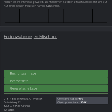
Haben wir Ihr Interesse geweckt? Dann nehmen Sie doch einfach Kontakt mit uns auf!
Auf Ihren Besuch freut sich Familie Katzschner.
Ferienwohnungen Mischner
Buchungsanfrage
Internetseite
Geografische Lage
01814
Bad Schandau, OT Prossen
Objekt pro Tag ab:
60€
Gründelweg 12
Objekt p. Woche ab:
350€
Telefon: 035022-43307
12 Betten