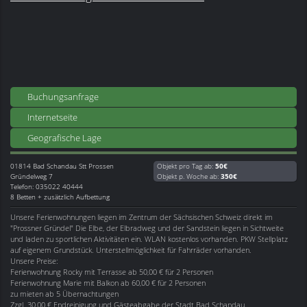
Buchungsanfrage
Internetseite
Geografische Lage
01814
Bad Schandau Stt Prossen
Objekt pro Tag ab:
50€
Gründelweg 7
Objekt p. Woche ab:
350€
Telefon: 035022 40444
8 Betten + zusätzlich Aufbettung
Unsere Ferienwohnungen liegen im Zentrum der Sächsischen Schweiz direkt im
"Prossner Gründel" Die Elbe, der Elbradweg und der Sandstein liegen in Sichtweite
und laden zu sportlichen Aktivitäten ein. WLAN kostenlos vorhanden. PKW Stellplatz
auf eigenem Grundstück. Unterstellmöglichkeit für Fahrräder vorhanden.
Unsere Preise:
Ferienwohnung Rocky mit Terrasse ab 50,00 € für 2 Personen
Ferienwohnung Marie mit Balkon ab 60,00 € für 2 Personen
zu mieten ab 5 Übernachtungen
Zzgl. 30,00 € Endreinigung und Gästeabgabe der Stadt Bad Schandau