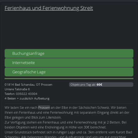
Ferienhaus und Ferienwohnung Streit
Buchungsanfrage
Internetseite
Geografische Lage
01814
Bad Schandau, OT Prossen
Objekt pro Tag ab:
60€
Untere Talstraße 6
Telefon: 035022 43304
4 Betten + zusätzlich Aufbettung
Wir laden Sie ein nach
Prossen
an der Elbe in der Sächsischen Schweiz. Wir bieten
Ihnen ein Ferienhaus und eine Ferienwohnung mit separatem Eingang direkt an der
Elbe gelegen und Blick zum Lilienstein.
Zur Verfügung stehen ein Ferienhaus und eine Ferienwohnung mit je 2 Betten. Bei
beiden Objekten wird eine Endreinigung in Höhe von 30€ berechnet.
Unser Grundstück befindet sich in ruhiger Lage und ca. 3km entfernt vom Kurort Bad
Schandau. Alle bekannten Wander- und Ausflugsziele sind von uns gut erreichbar.