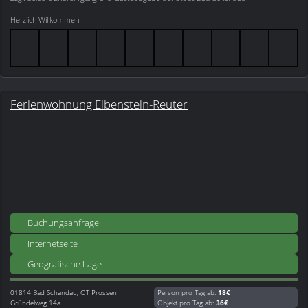
Herzlich Willkommen !
Ferienwohnung Eibenstein-Reuter
Buchungsanfrage
Internetseite
Geografische Lage
01814
Bad Schandau, OT Prossen
Person pro Tag ab:
18€
Gründelweg 14a
Objekt pro Tag ab:
36€