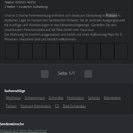
Telefon: 035022 40332
2 Betten + zusätzlich Aufbettung
Unsere 2 Sterne Ferienwohnung befindet sich direkt am Elbradweg in
Prossen
in
idyllischer Lage im Herzen der Sächsischen Schweiz. Sie ist zentraler Ausgangspunkt
für Ausflüge und Wanderungen in das Elbsandsteingebirge. Genießen Sie den
unverbauten Panoramablick auf die Elbe direkt vom Haus aus.
Die Wohnung ist modern ausgestattet und bietet mit einer Aufbettung Platz für 3
Personen. Haustiere sind uns herzlich willkommen.
Seite 1/1
Suchvorschläge
Wellness
Schwimmen
Schmilka
Hohnstein
Sebnitz
Königstein
Felsen
Festung Königstein
CZ
Bad Schandau
Sonderwünsche
Urlaub auf dem Bauernhof