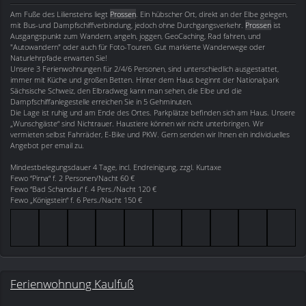
Am Fuße des Liliensteins liegt
Prossen
. Ein hübscher Ort, direkt an der Elbe gelegen,
mit Bus-und Dampfschiffverbindung, jedoch ohne Durchgangsverkehr.
Prossen
ist
Ausgangspunkt zum Wandern, angeln, joggen, GeoCaching, Rad fahren, und
"Autowandern" oder auch für Foto-Touren. Gut markierte Wanderwege oder
Naturlehrpfade erwarten Sie!
Unsere 3 Ferienwohnungen für 2/4/6 Personen, sind unterschiedlich ausgestattet,
immer mit Küche und großen Betten. Hinter dem Haus beginnt der Nationalpark
Sächsische Schweiz, den Elbradweg kann man sehen, die Elbe und die
Dampfschiffanlegestelle erreichen Sie in 5 Gehminuten.
Die Lage ist ruhig und am Ende des Ortes. Parkplätze befinden sich am Haus. Unsere
„Wunschgäste“ sind Nichtrauer. Haustiere können wir nicht unterbringen. Wir
vermieten selbst Fahrräder, E-Bike und PKW. Gern senden wir Ihnen ein individuelles
Angebot per email zu.
Mindestbelegungsdauer 4 Tage, incl. Endreinigung, zzgl. Kurtaxe
Fewo “Pirna“ f. 2 Personen/Nacht 60 €
Fewo “Bad Schandau“ f. 4 Pers./Nacht 120 €
Fewo „Königstein“ f. 6 Pers./Nacht 150 €
Ferienwohnung Kaulfuß