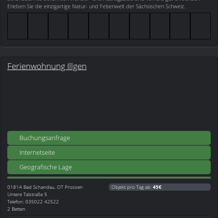
Erleben Sie die einzigartige Natur- und Felsenwelt der Sächsischen Schweiz.
Ferienwohnung Illgen
Buchungsanfrage
Internetseite
Geografische Lage
01814
Bad Schandau, OT Prossen
Objekt pro Tag ab:
45€
Untere Talstraße 5
Telefon: 035022 42522
2 Betten