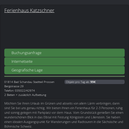
Ferienhaus Katzschner
Buchungsanfrage
Internetseite
Geografische Lage
01814
Bad Schandau Stadtteil Prossen
Objekt pro Tag ab:
55€
Bergstrasse 29
Telefon: 035022/42974
2 Betten + zusätzlich Aufbettung
Möchten Sie Ihren Urlaub im Grünen und abseits von allem Lärm verbringen, dann
sind Sie bei uns genau richtig. Wir bieten Ihnen ein Ferienhaus für 2-3 Personen, ruhig
und sonnig gelegen mit Parkplatz vor dem Haus. Vom Grundstück genießen Sie einen
wunderschönen Blick in das Elbtal mit Festung Königstein und Lilienstein. Sie haben
einen idealen Ausgangspunkt für Wanderungen und Radtouren in die Sächsische und
Böhmische Schweiz.