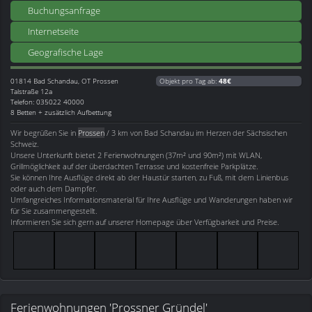
Buchungsanfrage
Internetseite
Geografische Lage
01814
Bad Schandau, OT Prossen
Objekt pro Tag ab:
48€
Talstraße 12a
Telefon: 035022 40000
8 Betten + zusätzlich Aufbettung
Wir begrüßen Sie in
Prossen
/ 3 km von Bad Schandau im Herzen der Sächsischen
Schweiz.
Unsere Unterkunft bietet 2 Ferienwohnungen (37m² und 90m²) mit WLAN,
Grillmöglichkeit auf der überdachten Terrasse und kostenfreie Parkplätze.
Sie können Ihre Ausflüge direkt ab der Haustür starten, zu Fuß, mit dem Linienbus
oder auch dem Dampfer.
Umfangreiches Informationsmaterial für Ihre Ausflüge und Wanderungen haben wir
für Sie zusammengestellt.
Informieren Sie sich gern auf unserer Homepage über Verfügbarkeit und Preise.
Ferienwohnungen 'Prossner Gründel'