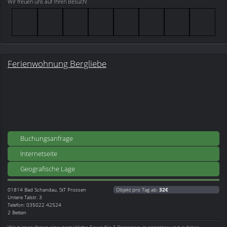
Wir freuen uns auf Ihren Besuch!
Ferienwohnung Bergliebe
Buchungsanfrage
Internetseite
Geografische Lage
01814
Bad Schandau, StT Prossen
Objekt pro Tag ab:
32€
Untere Talstr. 3
Telefon: 035022 42524
2 Betten