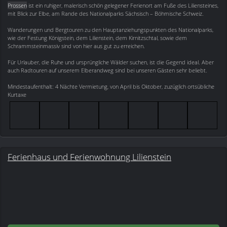
Prossen
ist ein ruhiger, malerisch schön gelegener Ferienort am Fuße des Liliensteines,
mit Blick zur Elbe, am Rande des Nationalparks Sächsisch – Böhmische Schweiz.
Wanderungen und Bergtouren zu den Hauptanziehungspunkten des Nationalparks,
wie der Festung Königstein, dem Lilienstein, dem Kirnitzschtal, sowie dem
Schrammsteinmassiv sind von hier aus gut zu erreichen.
Für Urlauber, die Ruhe und ursprüngliche Wälder suchen, ist die Gegend ideal. Aber
auch Radtouren auf unserem Elberandweg sind bei unseren Gästen sehr beliebt.
Mindestaufenthalt: 4 Nächte Vermietung, von April bis Oktober, zuzüglich ortsübliche
Kurtaxe
Ferienhaus und Ferienwohnung Lilienstein