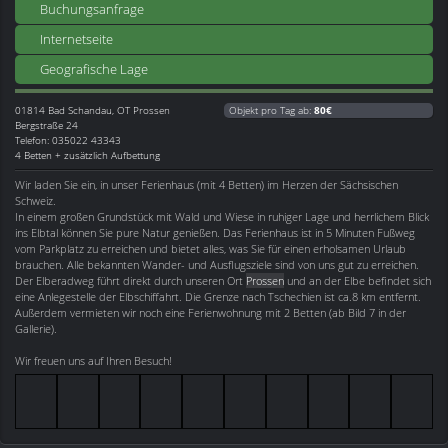
Buchungsanfrage
Internetseite
Geografische Lage
01814
Bad Schandau, OT Prossen
Objekt pro Tag ab:
80€
Bergstraße 24
Telefon: 035022 43343
4 Betten + zusätzlich Aufbettung
Wir laden Sie ein, in unser Ferienhaus (mit 4 Betten) im Herzen der Sächsischen
Schweiz.
In einem großen Grundstück mit Wald und Wiese in ruhiger Lage und herrlichem Blick
ins Elbtal können Sie pure Natur genießen. Das Ferienhaus ist in 5 Minuten Fußweg
vom Parkplatz zu erreichen und bietet alles, was Sie für einen erholsamen Urlaub
brauchen. Alle bekannten Wander- und Ausflugsziele sind von uns gut zu erreichen.
Der Elberadweg führt direkt durch unseren Ort
Prossen
und an der Elbe befindet sich
eine Anlegestelle der Elbschiffahrt. Die Grenze nach Tschechien ist ca.8 km entfernt.
Außerdem vermieten wir noch eine Ferienwohnung mit 2 Betten (ab Bild 7 in der
Gallerie).
Wir freuen uns auf Ihren Besuch!