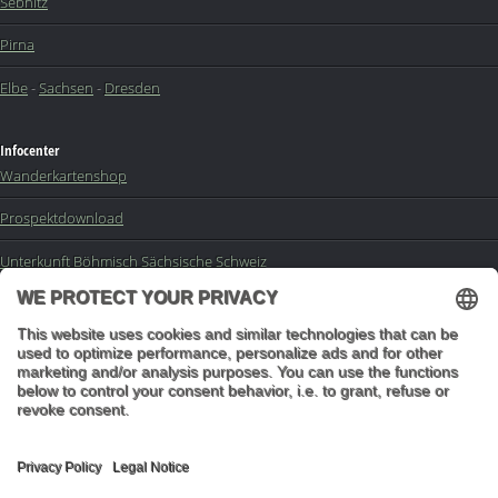
Sebnitz
Pirna
Elbe
-
Sachsen
-
Dresden
Infocenter
Wanderkartenshop
Prospektdownload
Unterkunft Böhmisch Sächsische Schweiz
Veranstaltungskalender
Kontakt
Impressum
Buchungsanfrage
Mail an die Redaktion