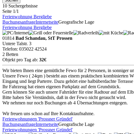
10 Suchergebnisse
Seite 1/1
Ferienwohnung Bergliebe
Buchungsanfrage
Internetseite
Geografische Lage
Ferienwohnung Bergliebe
01814
Bad Schandau, StT Prossen
Untere Talstr. 3
Telefon: 035022 42524
2 Betten
Objekt pro Tag ab:
32€
Wir bieten Ihnen eine gemütliche Fewo für 2 Personen, in sonniger und
Unsere Fewo ( 24qm ) besteht aus einem praktischen kombinierten W
Eingang und liegt Parterre. Dazu gehört eine halbüberdachte Terrass
Ihr Fahrzeug hat einen eigenen Parkplatz auf dem Grundstück.
Gern können Sie auch unsere Fahrräder für eine Radtour auf dem Elb
Bitte haben Sie Verständnis, daß in der Fewo nicht geraucht wird.
Wir nehmen nur noch Buchungen ab 4 Übernachtungen entgegen.
Wir freuen uns schon auf Ihre Kontaktaufnahme.
Ferienwohnungen 'Prossner Gründel'
Buchungsanfrage
Internetseite
Geografische Lage
Ferienwohnungen 'Prossner Gründel'