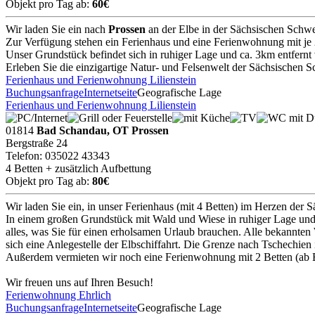
Objekt pro Tag ab:
60€
Wir laden Sie ein nach
Prossen
an der Elbe in der Sächsischen Schwe
Zur Verfügung stehen ein Ferienhaus und eine Ferienwohnung mit je 
Unser Grundstück befindet sich in ruhiger Lage und ca. 3km entfern
Erleben Sie die einzigartige Natur- und Felsenwelt der Sächsischen S
Ferienhaus und Ferienwohnung Lilienstein
Buchungsanfrage
Internetseite
Geografische Lage
Ferienhaus und Ferienwohnung Lilienstein
01814
Bad Schandau, OT Prossen
Bergstraße 24
Telefon: 035022 43343
4 Betten + zusätzlich Aufbettung
Objekt pro Tag ab:
80€
Wir laden Sie ein, in unser Ferienhaus (mit 4 Betten) im Herzen der 
In einem großen Grundstück mit Wald und Wiese in ruhiger Lage und 
alles, was Sie für einen erholsamen Urlaub brauchen. Alle bekannten
sich eine Anlegestelle der Elbschiffahrt. Die Grenze nach Tschechien i
Außerdem vermieten wir noch eine Ferienwohnung mit 2 Betten (ab Bi
Wir freuen uns auf Ihren Besuch!
Ferienwohnung Ehrlich
Buchungsanfrage
Internetseite
Geografische Lage