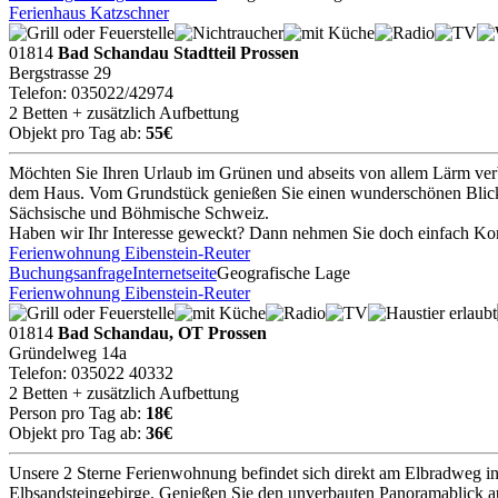
Ferienhaus Katzschner
01814
Bad Schandau Stadtteil Prossen
Bergstrasse 29
Telefon: 035022/42974
2 Betten + zusätzlich Aufbettung
Objekt pro Tag ab:
55€
Möchten Sie Ihren Urlaub im Grünen und abseits von allem Lärm verbri
dem Haus. Vom Grundstück genießen Sie einen wunderschönen Blick i
Sächsische und Böhmische Schweiz.
Haben wir Ihr Interesse geweckt? Dann nehmen Sie doch einfach Kont
Ferienwohnung Eibenstein-Reuter
Buchungsanfrage
Internetseite
Geografische Lage
Ferienwohnung Eibenstein-Reuter
01814
Bad Schandau, OT Prossen
Gründelweg 14a
Telefon: 035022 40332
2 Betten + zusätzlich Aufbettung
Person pro Tag ab:
18€
Objekt pro Tag ab:
36€
Unsere 2 Sterne Ferienwohnung befindet sich direkt am Elbradweg i
Elbsandsteingebirge. Genießen Sie den unverbauten Panoramablick au