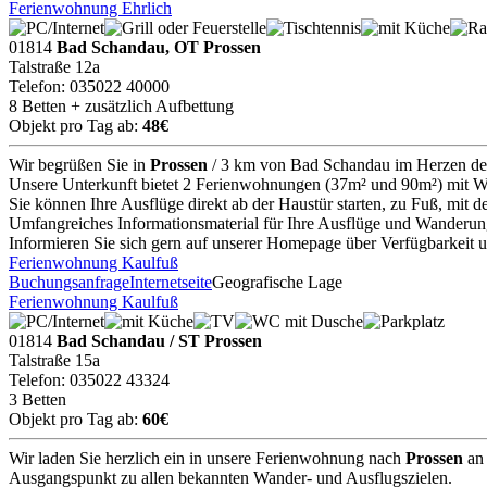
Ferienwohnung Ehrlich
01814
Bad Schandau, OT Prossen
Talstraße 12a
Telefon: 035022 40000
8 Betten + zusätzlich Aufbettung
Objekt pro Tag ab:
48€
Wir begrüßen Sie in
Prossen
/ 3 km von Bad Schandau im Herzen de
Unsere Unterkunft bietet 2 Ferienwohnungen (37m² und 90m²) mit WL
Sie können Ihre Ausflüge direkt ab der Haustür starten, zu Fuß, mit
Umfangreiches Informationsmaterial für Ihre Ausflüge und Wanderun
Informieren Sie sich gern auf unserer Homepage über Verfügbarkeit u
Ferienwohnung Kaulfuß
Buchungsanfrage
Internetseite
Geografische Lage
Ferienwohnung Kaulfuß
01814
Bad Schandau / ST Prossen
Talstraße 15a
Telefon: 035022 43324
3 Betten
Objekt pro Tag ab:
60€
Wir laden Sie herzlich ein in unsere Ferienwohnung nach
Prossen
an 
Ausgangspunkt zu allen bekannten Wander- und Ausflugszielen.