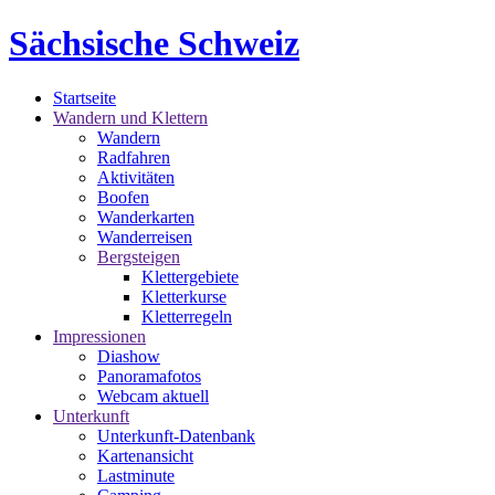
Sächsische Schweiz
Startseite
Wandern und Klettern
Wandern
Radfahren
Aktivitäten
Boofen
Wanderkarten
Wanderreisen
Bergsteigen
Klettergebiete
Kletterkurse
Kletterregeln
Impressionen
Diashow
Panoramafotos
Webcam aktuell
Unterkunft
Unterkunft-Datenbank
Kartenansicht
Lastminute