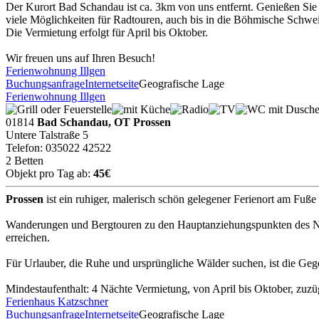
Der Kurort Bad Schandau ist ca. 3km von uns entfernt. Genießen Sie 
viele Möglichkeiten für Radtouren, auch bis in die Böhmische Schwei
Die Vermietung erfolgt für April bis Oktober.
Wir freuen uns auf Ihren Besuch!
Ferienwohnung Illgen
Buchungsanfrage
Internetseite
Geografische Lage
Ferienwohnung Illgen
01814
Bad Schandau, OT Prossen
Untere Talstraße 5
Telefon: 035022 42522
2 Betten
Objekt pro Tag ab:
45€
Prossen
ist ein ruhiger, malerisch schön gelegener Ferienort am Fuß
Wanderungen und Bergtouren zu den Hauptanziehungspunkten des Nati
erreichen.
Für Urlauber, die Ruhe und ursprüngliche Wälder suchen, ist die Geg
Mindestaufenthalt: 4 Nächte Vermietung, von April bis Oktober, zuzü
Ferienhaus Katzschner
Buchungsanfrage
Internetseite
Geografische Lage