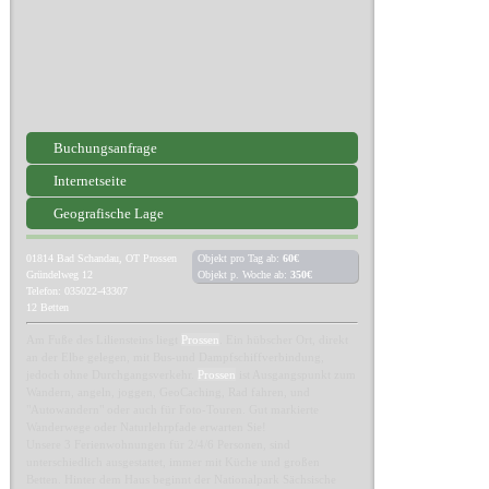
Buchungsanfrage
Internetseite
Geografische Lage
01814
Bad Schandau, OT Prossen
Objekt pro Tag ab:
60€
Gründelweg 12
Objekt p. Woche ab:
350€
Telefon: 035022-43307
12 Betten
Am Fuße des Liliensteins liegt
Prossen
. Ein hübscher Ort, direkt
an der Elbe gelegen, mit Bus-und Dampfschiffverbindung,
jedoch ohne Durchgangsverkehr.
Prossen
ist Ausgangspunkt zum
Wandern, angeln, joggen, GeoCaching, Rad fahren, und
"Autowandern" oder auch für Foto-Touren. Gut markierte
Wanderwege oder Naturlehrpfade erwarten Sie!
Unsere 3 Ferienwohnungen für 2/4/6 Personen, sind
unterschiedlich ausgestattet, immer mit Küche und großen
Betten. Hinter dem Haus beginnt der Nationalpark Sächsische