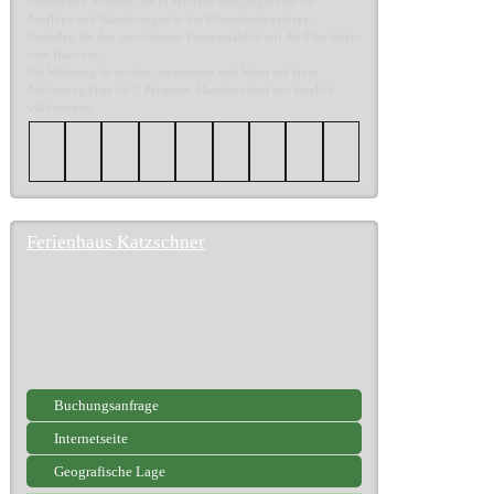
Sächsischen Schweiz. Sie ist zentraler Ausgangspunkt für
Ausflüge und Wanderungen in das Elbsandsteingebirge.
Genießen Sie den unverbauten Panoramablick auf die Elbe direkt
vom Haus aus.
Die Wohnung ist modern ausgestattet und bietet mit einer
Aufbettung Platz für 3 Personen. Haustiere sind uns herzlich
willkommen.
Ferienhaus Katzschner
Buchungsanfrage
Internetseite
Geografische Lage