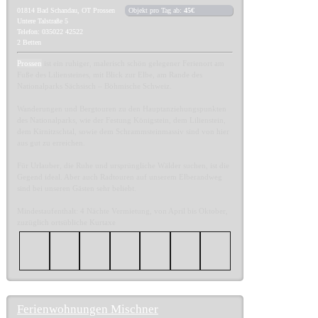
01814
Bad Schandau, OT Prossen
Objekt pro Tag ab:
45€
Untere Talstraße 5
Telefon: 035022 42522
2 Betten
Prossen
ist ein ruhiger, malerisch schön gelegener Ferienort am
Fuße des Liliensteines, mit Blick zur Elbe, am Rande des
Nationalparks Sächsisch – Böhmische Schweiz.
Wanderungen und Bergtouren zu den Hauptanziehungspunkten
des Nationalparks, wie der Festung Königstein, dem Lilienstein,
dem Kirnitzschtal, sowie dem Schrammsteinmassiv sind von hier
aus gut zu erreichen.
Für Urlauber, die Ruhe und ursprüngliche Wälder suchen, ist die
Gegend ideal. Aber auch Radtouren auf unserem Elberandweg
sind bei unseren Gästen sehr beliebt.
Mindestaufenthalt: 4 Nächte Vermietung, von April bis Oktober,
zuzüglich ortsübliche Kurtaxe
Ferienwohnungen Mischner