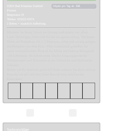
01814
Bad Schandau Stadtteil
Objekt pro Tag ab:
55€
Prossen
Bergstrasse 29
Telefon: 035022/42974
2 Betten + zusätzlich Aufbettung
Möchten Sie Ihren Urlaub im Grünen und abseits von allem
Lärm verbringen, dann sind Sie bei uns genau richtig. Wir bieten
Ihnen ein Ferienhaus für 2-3 Personen, ruhig und sonnig gelegen
mit Parkplatz vor dem Haus. Vom Grundstück genießen Sie
einen wunderschönen Blick in das Elbtal mit Festung Königstein
und Lilienstein. Sie haben einen idealen Ausgangspunkt für
Wanderungen und Radtouren in die Sächsische und Böhmische
Schweiz.
Haben wir Ihr Interesse geweckt? Dann nehmen Sie doch einfach
Kontakt mit uns auf! Auf Ihren Besuch freut sich Familie
Katzschner.
Seite 1/1
Suchvorschläge