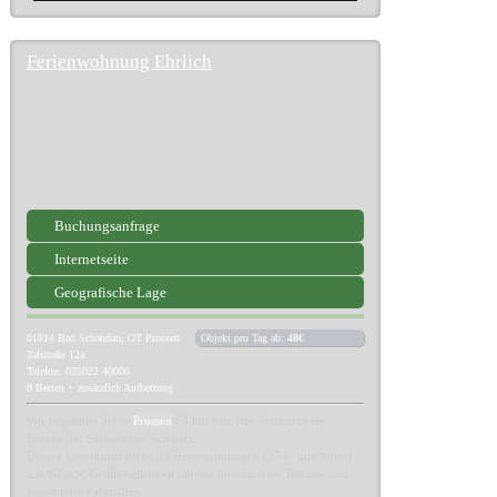
Ferienwohnung Ehrlich
Buchungsanfrage
Internetseite
Geografische Lage
01814
Bad Schandau, OT Prossen
Objekt pro Tag ab:
48€
Talstraße 12a
Telefon: 035022 40000
8 Betten + zusätzlich Aufbettung
Wir begrüßen Sie in
Prossen
/ 3 km von Bad Schandau im
Herzen der Sächsischen Schweiz.
Unsere Unterkunft bietet 2 Ferienwohnungen (37m² und 90m²)
mit WLAN, Grillmöglichkeit auf der überdachten Terrasse und
kostenfreie Parkplätze.