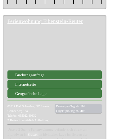
Ferienwohnung Eibenstein-Reuter
Buchungsanfrage
Internetseite
Geografische Lage
01814
Bad Schandau, OT Prossen
Person pro Tag ab:
18€
Gründelweg 14a
Objekt pro Tag ab:
36€
Telefon: 035022 40332
2 Betten + zusätzlich Aufbettung
Unsere 2 Sterne Ferienwohnung befindet sich direkt am
Elbradweg in
Prossen
in idyllischer Lage im Herzen der