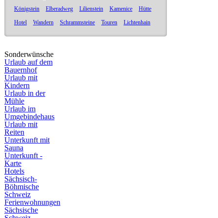
Königstein
Elberadweg
Lilienstein
Kamenice
Hütte
Hotel
Wandern
Schrammsteine
Touren
Lichtenhain
Sonderwünsche
Urlaub auf dem
Bauernhof
Urlaub mit
Kindern
Urlaub in der
Mühle
Urlaub im
Umgebindehaus
Urlaub mit
Reiten
Unterkunft mit
Sauna
Unterkunft -
Karte
Hotels
Sächsisch-
Böhmische
Schweiz
Ferienwohnungen
Sächsische
Schweiz