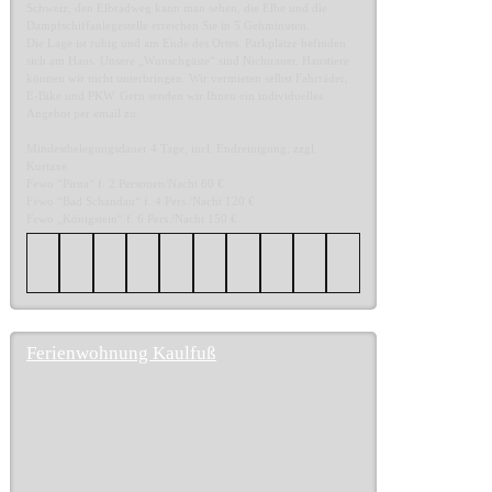
Schweiz, den Elbradweg kann man sehen, die Elbe und die
Dampfschiffanlegestelle erreichen Sie in 5 Gehminuten.
Die Lage ist ruhig und am Ende des Ortes. Parkplätze befinden
sich am Haus. Unsere „Wunschgäste“ sind Nichtrauer. Haustiere
können wir nicht unterbringen. Wir vermieten selbst Fahrräder,
E-Bike und PKW. Gern senden wir Ihnen ein individuelles
Angebot per email zu.
Mindestbelegungsdauer 4 Tage, incl. Endreinigung, zzgl.
Kurtaxe
Fewo “Pirna“ f. 2 Personen/Nacht 60 €
Fewo “Bad Schandau“ f. 4 Pers./Nacht 120 €
Fewo „Königstein“ f. 6 Pers./Nacht 150 €
Ferienwohnung Kaulfuß