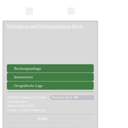
10 Suchergebnisse
Seite 1/1
Ferienhaus und Ferienwohnung Streit
Buchungsanfrage
Internetseite
Geografische Lage
01814
Bad Schandau, OT Prossen
Objekt pro Tag ab:
60€
Untere Talstraße 6
Telefon: 035022 43304
4 Betten + zusätzlich Aufbettung
Wir laden Sie ein nach
Prossen
an der Elbe in der Sächsischen
Schweiz. Wir bieten Ihnen ein Ferienhaus und eine
Ferienwohnung mit separatem Eingang direkt an der Elbe