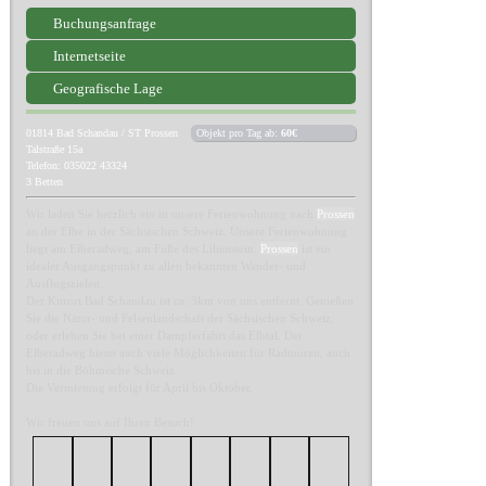
Buchungsanfrage
Internetseite
Geografische Lage
01814
Bad Schandau / ST Prossen
Objekt pro Tag ab:
60€
Talstraße 15a
Telefon: 035022 43324
3 Betten
Wir laden Sie herzlich ein in unsere Ferienwohnung nach
Prossen
an der Elbe in der Sächsischen Schweiz. Unsere Ferienwohnung
liegt am Elberadweg, am Fuße des Lilienstein.
Prossen
ist ein
idealer Ausgangspunkt zu allen bekannten Wander- und
Ausflugszielen.
Der Kurort Bad Schandau ist ca. 3km von uns entfernt. Genießen
Sie die Natur- und Felsenlandschaft der Sächsischen Schweiz,
oder erleben Sie bei einer Dampferfahrt das Elbtal. Der
Elberadweg bietet auch viele Möglichkeiten für Radtouren, auch
bis in die Böhmische Schweiz.
Die Vermietung erfolgt für April bis Oktober.
Wir freuen uns auf Ihren Besuch!