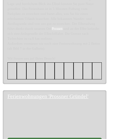
Lage und herrlichem Blick ins Elbtal können Sie pure Natur
genießen. Das Ferienhaus ist in 5 Minuten Fußweg vom
Parkplatz zu erreichen und bietet alles, was Sie für einen
erholsamen Urlaub brauchen. Alle bekannten Wander- und
Ausflugsziele sind von uns gut zu erreichen. Der Elberadweg
führt direkt durch unseren Ort
Prossen
und an der Elbe befindet
sich eine Anlegestelle der Elbschiffahrt. Die Grenze nach
Tschechien ist ca.8 km entfernt.
Außerdem vermieten wir noch eine Ferienwohnung mit 2 Betten
(ab Bild 7 in der Gallerie).
Wir freuen uns auf Ihren Besuch!
Ferienwohnungen 'Prossner Gründel'