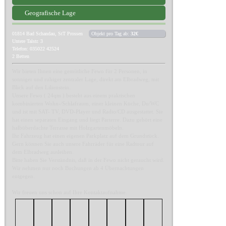
Geografische Lage
01814
Bad Schandau, StT Prossen
Objekt pro Tag ab:
32€
Untere Talstr. 3
Telefon: 035022 42524
2 Betten
Wir bieten Ihnen eine gemütliche Fewo für 2 Personen, in
sonniger und ruhiger zentraler Lage, direkt am Elbradweg, mit
Blick auf den Lilienstein.
Unsere Fewo ( 24qm ) besteht aus einem praktischen
kombinierten Wohn-/Schlafraum, einer kleinen Küche, Du/WC
und ist mit SAT- TV, DVD-Player und Radio/CD ausgestattet. Sie
hat einen separaten Eingang und liegt Parterre. Dazu gehört eine
halbüberdachte Terrasse mit Holzgartenmöbeln.
Ihr Fahrzeug hat einen eigenen Parkplatz auf dem Grundstück.
Gern können Sie auch unsere Fahrräder für eine Radtour auf
dem Elbradweg ausleihen.
Bitte haben Sie Verständnis, daß in der Fewo nicht geraucht wird.
Wir nehmen nur noch Buchungen ab 4 Übernachtungen
entgegen.
Wir freuen uns schon auf Ihre Kontaktaufnahme.