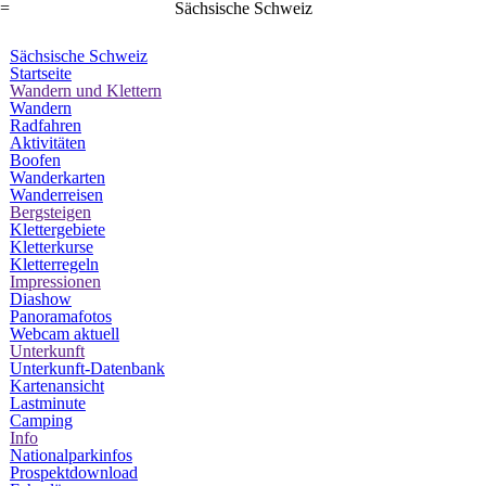
=
Sächsische Schweiz
Sächsische Schweiz
Startseite
Wandern und Klettern
Wandern
Radfahren
Aktivitäten
Boofen
Wanderkarten
Wanderreisen
Bergsteigen
Klettergebiete
Kletterkurse
Kletterregeln
Impressionen
Diashow
Panoramafotos
Webcam aktuell
Unterkunft
Unterkunft-Datenbank
Kartenansicht
Lastminute
Camping
Info
Nationalparkinfos
Prospektdownload