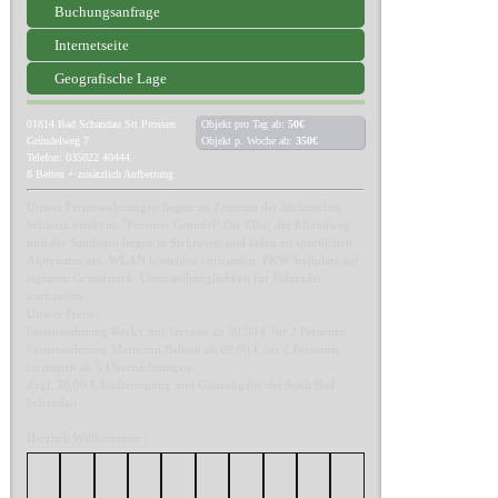
Buchungsanfrage
Internetseite
Geografische Lage
01814
Bad Schandau Stt Prossen
Objekt pro Tag ab:
50€
Gründelweg 7
Objekt p. Woche ab:
350€
Telefon: 035022 40444
8 Betten + zusätzlich Aufbettung
Unsere Ferienwohnungen liegen im Zentrum der Sächsischen
Schweiz direkt im "Prossner Gründel" Die Elbe, der Elbradweg
und der Sandstein liegen in Sichtweite und laden zu sportlichen
Aktivitäten ein. WLAN kostenlos vorhanden. PKW Stellplatz auf
eigenem Grundstück. Unterstellmöglichkeit für Fahrräder
vorhanden.
Unsere Preise:
Ferienwohnung Rocky mit Terrasse ab 50,00 € für 2 Personen
Ferienwohnung Marie mit Balkon ab 60,00 € für 2 Personen
zu mieten ab 5 Übernachtungen
Zzgl. 30,00 € Endreinigung und Gästeabgabe der Stadt Bad
Schandau
Herzlich Willkommen !