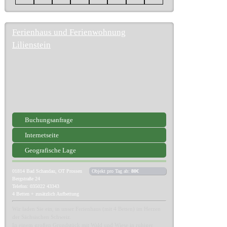
Ferienhaus und Ferienwohnung
Lilienstein
Buchungsanfrage
Internetseite
Geografische Lage
01814
Bad Schandau, OT Prossen
Objekt pro Tag ab:
80€
Bergstraße 24
Telefon: 035022 43343
4 Betten + zusätzlich Aufbettung
Wir laden Sie ein, in unser Ferienhaus (mit 4 Betten) im Herzen
der Sächsischen Schweiz.
In einem großen Grundstück mit Wald und Wiese in ruhiger