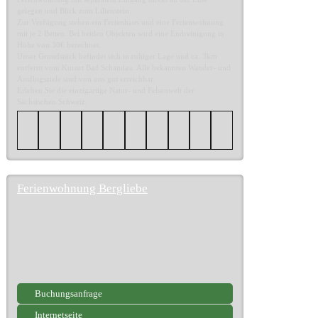
gelegen und Blick zum Lilienstein.
Zur Verfügung stehen ein Ferienhaus und eine Ferienwohnung
mit je 2 Betten. Bei beiden Objekten wird eine Endreinigung in
Höhe von 30€ berechnet.
Unser Grundstück befindet sich in ruhiger Lage und ca. 3km
entfernt vom Kurort Bad Schandau. Alle bekannten Wander- und
Ausflugsziele sind von uns gut erreichbar.
Erleben Sie die einzigartige Natur- und Felsenwelt der
Sächsischen Schweiz.
Ferienwohnung Bergliebe
Buchungsanfrage
Internetseite