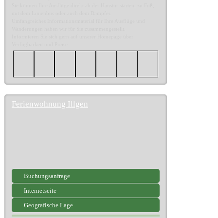
Sie können Ihre Ausflüge direkt ab der Haustür starten, zu Fuß,
mit dem Linienbus oder auch dem Dampfer.
Umfangreiches Informationsmaterial für Ihre Ausflüge und
Wanderungen haben wir für Sie zusammengestellt.
Informieren Sie sich gern auf unserer Homepage über
Verfügbarkeit und Preise.
Ferienwohnung Illgen
Buchungsanfrage
Internetseite
Geografische Lage