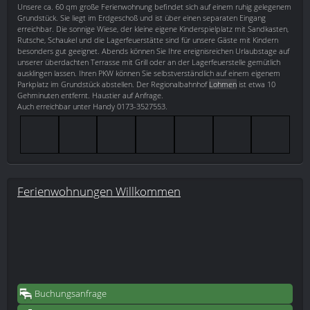
Unsere ca. 60 qm große Ferienwohnung befindet sich auf einem ruhig gelegenem
Grundstück. Sie liegt im Erdgeschoß und ist über einen separaten Eingang
erreichbar. Die sonnige Wiese, der kleine eigene Kinderspielplatz mit Sandkasten,
Rutsche, Schaukel und die Lagerfeuerstätte sind für unsere Gäste mit Kindern
besonders gut geeignet. Abends können Sie Ihre ereignisreichen Urlaubstage auf
unserer überdachten Terrasse mit Grill oder an der Lagerfeuerstelle gemütlich
ausklingen lassen. Ihren PKW können Sie selbstverständlich auf einem eigenem
Parkplatz im Grundstück abstellen. Der Regionalbahnhof
Lohmen
ist etwa 10
Gehminuten entfernt. Haustier auf Anfrage.
Auch erreichbar unter Handy 0173-3527553.
Ferienwohnungen Willkommen
Buchungsanfrage