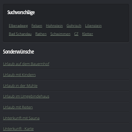
Suchvorschläge
Elberadweg
Felsen
Hohnstein
Gohrisch
Lilienstein
Bad Schandau
Rathen
Schwimmen
CZ
Kletter
Sonderwünsche
Urlaub auf dem Bauernhof
Urlaub mit Kindern
Urlaub in der Mühle
Urlaub im Umgebindehaus
Urlaub mit Reiten
Unterkunft mit Sauna
Unterkunft - Karte