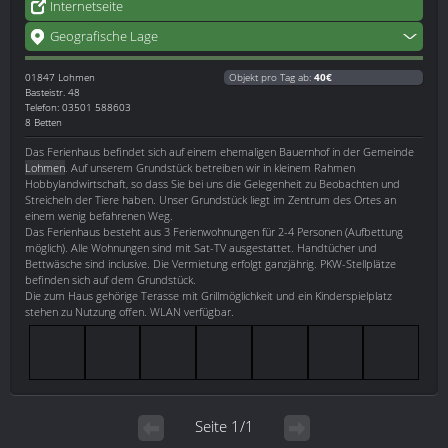
Internetseite
Geografische Lage
01847
Lohmen
Objekt pro Tag ab:
40€
Basteistr. 48
Telefon: 03501 588603
8 Betten
Das Ferienhaus befindet sich auf einem ehemaligen Bauernhof in der Gemeinde
Lohmen
. Auf unserem Grundstück betreiben wir in kleinem Rahmen
Hobbylandwirtschaft, so dass Sie bei uns die Gelegenheit zu Beobachten und
Streicheln der Tiere haben. Unser Grundstück liegt im Zentrum des Ortes an
einem wenig befahrenen Weg.
Das Ferienhaus besteht aus 3 Ferienwohnungen für 2-4 Personen (Aufbettung
möglich). Alle Wohnungen sind mit Sat-TV ausgestattet. Handtücher und
Bettwäsche sind inclusive. Die Vermietung erfolgt ganzjährig. PKW-Stellplätze
befinden sich auf dem Grundstück.
Die zum Haus gehörige Terasse mit Grillmöglichkeit und ein Kinderspielplatz
stehen zu Nutzung offen. WLAN verfügbar.
Seite 1/1