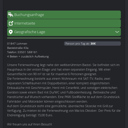
Buchungsanfrage
Internetseite
Geografische Lage
01847
Lohmen
Person pro Tag ab:
30€
Basteistraße 43a
Telefon: 03501 588161
4 Betten + zusätzlich Aufbettung
Unsere Ferienwohnung liegt nahe der weltberühmten Bastei. Sie befindet sich im
Haupthaus in der ersten Etage und hat einen separaten Eingang. Mit einer
Gesamtfläche von 90 m² ist sie für maximal 6 Personen geeignet.
Die Ferienwohnung besteht aus einem Wohnraum mit SAT-TV, Radio, zwei
separaten Schlafräumen mit Doppelbetten, einer komplett eingerichteten
Einbauküche mit Geschirrspüler, Herd mit Ceranfeld, und sonstigen elektrischen
Geräten sowie einem Bad mit Du/WC und Fußbodenheizung. Bettwäsche und
Handtücher auf Wunsch vorhanden. Eine PKW-Stellfläche ist auf dem Grundstück.
Fahrräder und Motoräder können eingeschlossen werden.
Auf dem Grundstück steht eine gemütliche, überdachte Sitzecke mit Grill zur
Verfügung. Zu mieten ist die Ferienwohnung von Mai bis Oktober. Der Preis für die
Endreinigung beträgt 15,00 Euro.
Wir freuen uns auf Ihren Besuch!