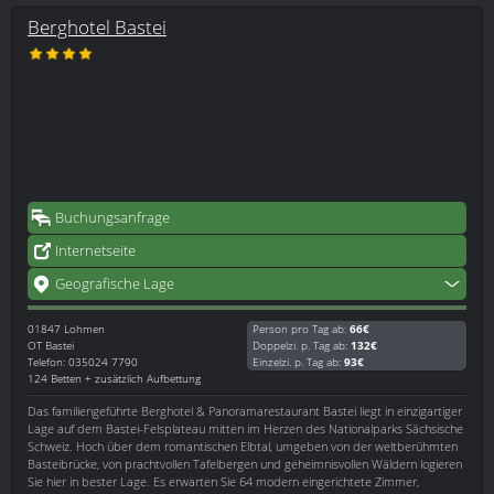
Berghotel Bastei
Buchungsanfrage
Internetseite
Geografische Lage
01847
Lohmen
Person pro Tag ab:
66€
OT Bastei
Doppelzi. p. Tag ab:
132€
Telefon: 035024 7790
Einzelzi. p. Tag ab:
93€
124 Betten + zusätzlich Aufbettung
Das familiengeführte Berghotel & Panoramarestaurant Bastei liegt in einzigartiger
Lage auf dem Bastei-Felsplateau mitten im Herzen des Nationalparks Sächsische
Schweiz. Hoch über dem romantischen Elbtal, umgeben von der weltberühmten
Basteibrücke, von prachtvollen Tafelbergen und geheimnisvollen Wäldern logieren
Sie hier in bester Lage. Es erwarten Sie 64 modern eingerichtete Zimmer,