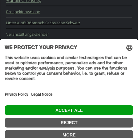
Wanderkartenshop
Prospektdownload
Unterkunft Böhmisch Sächsische Schweiz
Veranstaltungskalender
Kontakt
Impressum
Buchungsanfrage
Mail an die Redaktion
"In den Wäldern sind Dinge, über die nachzudenken man jahrelang
im Moos liegen könnte." (Franz Kafka)
© 2026 Ottmar Vetter,
Elbsandsteingebirge Verlag
- Alle Rechte vorbehalten.