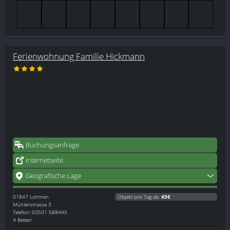
Ferienwohnung Familie Hickmann
Buchungsanfrage
Internetseite
Geografische Lage
01847
Lohmen
Objekt pro Tag ab:
45€
Mühlenstrasse 3
Telefon: 03501 588445
4 Betten