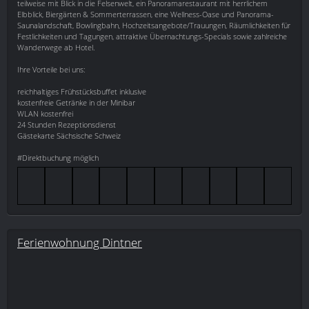
teilweise mit Blick in die Felsenwelt, ein Panoramarestaurant mit herrlichem
Elbblick, Biergärten & Sommerterrassen, eine Wellness-Oase und Panorama-
Saunalandschaft, Bowlingbahn, Hochzeitsangebote/Trauungen, Räumlichkeiten für
Festlichkeiten und Tagungen, attraktive Übernachtungs-Specials sowie zahlreiche
Wanderwege ab Hotel.
Ihre Vorteile bei uns:
reichhaltiges Frühstücksbuffet inklusive
kostenfreie Getränke in der Minibar
WLAN kostenfrei
24 Stunden Rezeptionsdienst
Gästekarte Sächsische Schweiz
#Direktbuchung möglich
Ferienwohnung Dintner