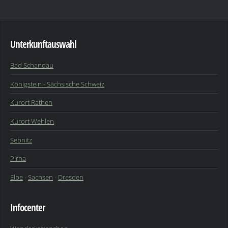
Unterkunftauswahl
Bad Schandau
Königstein - Sächsische Schweiz
Kurort Rathen
Kurort Wehlen
Sebnitz
Pirna
Elbe
-
Sachsen
-
Dresden
Infocenter