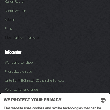
Kurort Rathen
Kurort Wehlen
Sebnitz
Pirna
Elbe
-
Sachsen
-
Dresden
Infocenter
Wanderkartenshop
Prospektdownload
Unterkunft Böhmisch Sächsische Schweiz
Veranstaltungskalender
Kontakt