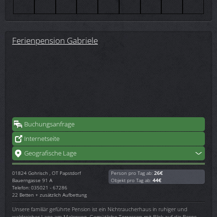
Ferienpension Gabriele
Buchungsanfrage
Internetseite
Geografische Lage
01824
Gohrisch , OT Papstdorf
Person pro Tag ab:
26€
Bauerngasse 91 A
Objekt pro Tag ab:
44€
Telefon: 035021 - 67286
22 Betten + zusätzlich Aufbettung
Unsere familiär geführte Pension ist ein Nichtraucherhaus in ruhiger und
waldreicher Lage am Malerweg. Gemütliche Terrassen mit Blick auf die Berge