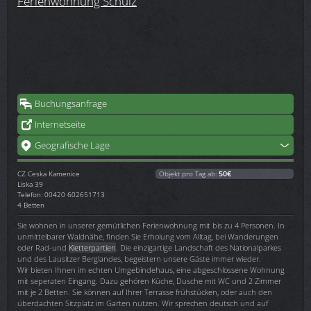
Ferienwohnung Schulz
Buchungsanfrage
Internetseite
Geografische Lage
CZ
Ceska Kamenice
Objekt pro Tag ab:
50€
Liska 39
Telefon: 00420 602651713
4 Betten
Sie wohnen in unserer gemütlichen Ferienwohnung mit bis zu 4 Personen. In
unmittelbarer Waldnähe, finden Sie Erholung vom Alltag, bei Wanderungen
oder Rad-und
Kletterpartien
. Die einzigartige Landschaft des Nationalparkes
und des Lausitzer Berglandes, begeistern unsere Gäste immer wieder.
Wir bieten Ihnen im echten Umgebindehaus, eine abgeschlossene Wohnung
mit seperaten Eingang. Dazu gehören Küche, Dusche mit WC und 2 Zimmer
mit je 2 Betten. Sie können auf Ihrer Terrasse frühstücken, oder auch den
überdachten Sitzplatz im Garten nutzen. Wir sprechen deutsch und auf