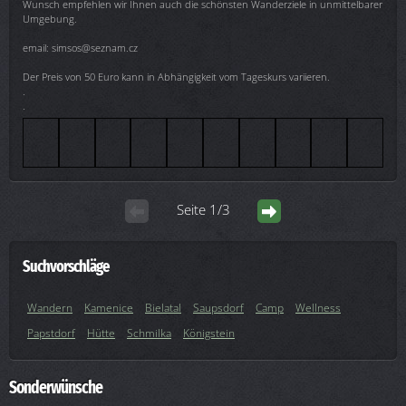
Wunsch empfehlen wir Ihnen auch die schönsten Wanderziele in unmittelbarer
Umgebung.
email: simsos@seznam.cz
Der Preis von 50 Euro kann in Abhängigkeit vom Tageskurs variieren.
.
.
Seite 1/3
Suchvorschläge
Wandern
Kamenice
Bielatal
Saupsdorf
Camp
Wellness
Papstdorf
Hütte
Schmilka
Königstein
Sonderwünsche