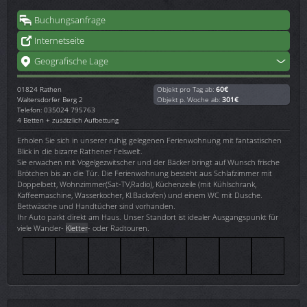
Buchungsanfrage
Internetseite
Geografische Lage
01824
Rathen
Objekt pro Tag ab:
60€
Waltersdorfer Berg 2
Objekt p. Woche ab:
301€
Telefon: 035024 795763
4 Betten + zusätzlich Aufbettung
Erholen Sie sich in unserer ruhig gelegenen Ferienwohnung mit fantastischen
Blick in die bizarre Rathener Felswelt.
Sie erwachen mit Vogelgezwitscher und der Bäcker bringt auf Wunsch frische
Brötchen bis an die Tür. Die Ferienwohnung besteht aus Schlafzimmer mit
Doppelbett, Wohnzimmer(Sat-TV,Radio), Küchenzeile (mit Kühlschrank,
Kaffeemaschine, Wasserkocher, Kl.Backofen) und einem WC mit Dusche.
Bettwäsche und Handtücher sind vorhanden.
Ihr Auto parkt direkt am Haus. Unser Standort ist idealer Ausgangspunkt für
viele Wander-
Kletter
- oder Radtouren.