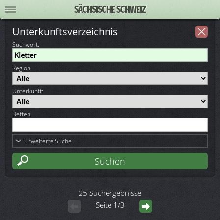
SÄCHSISCHE SCHWEIZ
Unterkunftsverzeichnis
Suchwort
:
Region:
Unterkunft:
Betten:
Erweiterte Suche
25 Suchergebnisse
Seite 1/3