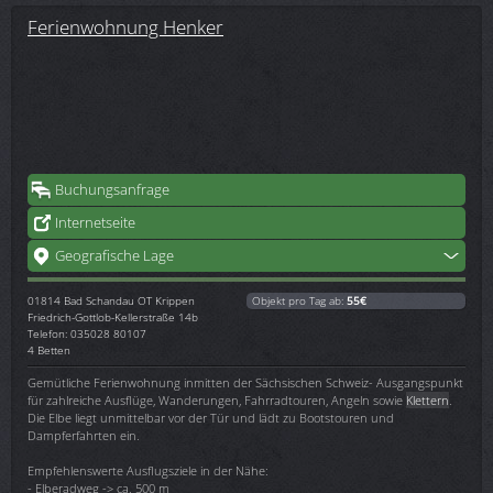
Ferienwohnung Henker
Buchungsanfrage
Internetseite
Geografische Lage
01814
Bad Schandau OT Krippen
Objekt pro Tag ab:
55€
Friedrich-Gottlob-Kellerstraße 14b
Telefon: 035028 80107
4 Betten
Gemütliche Ferienwohnung inmitten der Sächsischen Schweiz- Ausgangspunkt
für zahlreiche Ausflüge, Wanderungen, Fahrradtouren, Angeln sowie
Klettern
.
Die Elbe liegt unmittelbar vor der Tür und lädt zu Bootstouren und
Dampferfahrten ein.
Empfehlenswerte Ausflugsziele in der Nähe:
- Elberadweg -> ca. 500 m