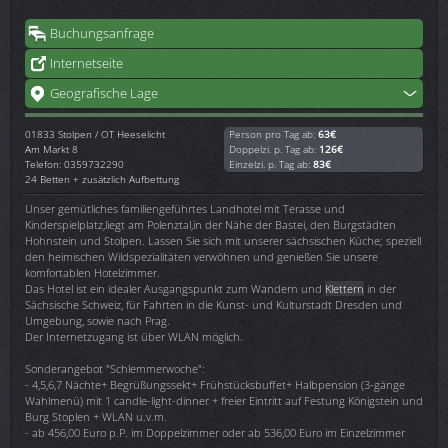
Buchungsanfrage
Internetseite
Geografische Lage
01833
Stolpen / OT Heeselicht
Person pro Tag ab:
63€
Am Markt 8
Doppelzi. p. Tag ab:
126€
Telefon: 0359732290
Einzelzi. p. Tag ab:
83€
24 Betten + zusätzlich Aufbettung
Unser gemütliches familiengeführtes Landhotel mit Terasse und
Kinderspielplatz,liegt am Polenztal,in der Nähe der Bastei, den Burgstädten
Hohnstein und Stolpen. Lassen Sie sich mit unserer sächsischen Küche; speziell
den heimischen Wildspezialitäten verwöhnen und genießen Sie unsere
komfortablen Hotelzimmer.
Das Hotel ist ein idealer Ausgangspunkt zum Wandern und
Klettern
in der
Sächsische Schweiz, für Fahrten in die Kunst- und Kulturstadt Dresden und
Umgebung, sowie nach Prag.
Der Internetzugang ist über WLAN möglich.
Sonderangebot "Schlemmerwoche":
- 4,5,6,7 Nächte+ Begrüßungssekt+ Frühstücksbuffet+ Halbpension (3-gänge
Wahlmenü) mit 1 candle-light-dinner + freier Eintritt auf Festung Königstein und
Burg Stoplen + WLAN u.v.m.
- ab 456,00 Euro p.P. im Doppelzimmer oder ab 536,00 Euro im Einzelzimmer