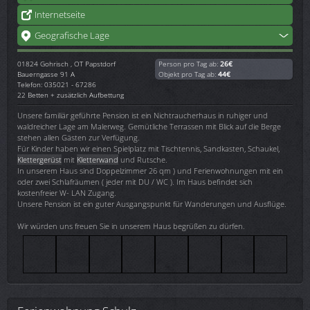
Internetseite
Geografische Lage
01824
Gohrisch , OT Papstdorf
Person pro Tag ab:
26€
Bauerngasse 91 A
Objekt pro Tag ab:
44€
Telefon: 035021 - 67286
22 Betten + zusätzlich Aufbettung
Unsere familiär geführte Pension ist ein Nichtraucherhaus in ruhiger und
waldreicher Lage am Malerweg. Gemütliche Terrassen mit Blick auf die Berge
stehen allen Gästen zur Verfügung.
Für Kinder haben wir einen Spielplatz mit Tischtennis, Sandkasten, Schaukel,
Klettergerüst
mit
Kletterwand
und Rutsche.
In unserem Haus sind Doppelzimmer 26 qm ) und Ferienwohnungen mit ein
oder zwei Schlafräumen ( jeder mit DU / WC ). Im Haus befindet sich
kostenfreier W- LAN Zugang.
Unsere Pension ist ein guter Ausgangspunkt für Wanderungen und Ausflüge.
Wir würden uns freuen Sie in unserem Haus begrüßen zu dürfen.