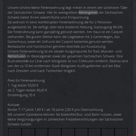
Unsere schöne kleine Ferienwohnung liegt mitten in einem der schönsten Täler
der Sächsischen Schweiz. Hier im zweitgrößten
Klettergebiet
der Sächsischen
Schweiz bietet Ihnen sowohl Ruhe und Entspannung.
Sie wohnen in einer komfortablen Ferienwohnung die für 2 Personen
ausgestattet ist. Sie verfügt über eine moderne Heizung, Gastzugang WLAN.
Die Ferienohnung kann ganzjährig genutzt werden. Am Haus ist ein Carport
vorhanden. Bei gutem Wetter kann die Liegewiese mit 2 Gartenliegen, das
Gartenhaus, sowie ein Grill und der Carport kostenlos genutzt werden.
Bettwäsche und Handtücher gehören ebenfalls zur Ausstattung.
Unsere Ferienwohnung ist ein idealer Ausganspunkt für Rad-,Wander- und
Kletterturen
im Bielatalgebiet sowie der gesamten Sächsischen Schweiz. Eine
Bushaltestelle zur Linie nach Königstein ist nur 3 Minuten entfernt. Ebenso sind
von der ca.10 km entfernten Stadt Königstein Ausflugsfahrten auf der Elbe
nach Dresden und nach Tschechien möglich.
Preis für Ferienwohnung:
1. Tag kostet 55,00 €
ab 2. Tagen kostet 45,00 €
Endreinigung 35 €
Kurtaxe:
Kinder 7-17 Jahre 1,80 € / ab 18 Jahre 2,50 € pro Übernachtung
Mit unserer Gästekarte können Sie kostenfrei Bus- und Bahn nutzen, sowie
kleine Vergünstigungen in zahlreichen Freizeiteinrichtungen der Sächsischen
Schweiz nutzen.