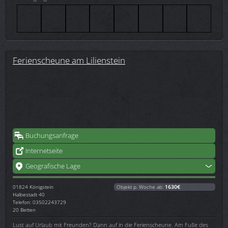
Ferienscheune am Lilienstein
Buchungsanfrage
Internetseite
Geografische Lage
01824
Königstein
Objekt p. Woche ab:
1630€
Halbestadt 40
Telefon: 03502243729
20 Betten
Lust auf Urlaub mit Freunden? Dann auf in die Ferienscheune. Am Fuße des