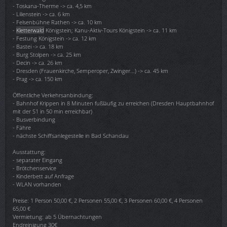
- Toskana-Therme -> ca. 4,5 km
- Lilienstein -> ca. 6 km
- Felsenbühne Rathen -> ca. 10 km
-
Kletterwald
Königstein; Kanu-Aktiv-Tours Königstein -> ca. 11 km
- Festung Königstein -> ca. 12 km
- Bastei -> ca. 18 km
- Burg Stolpen -> ca. 25 km
- Decin -> ca. 26 km
- Dresden (Frauenkirche, Semperoper, Zwinger...) -> ca. 45 km
- Prag -> ca. 150 km
Öffentliche Verkehrsanbindung:
- Bahnhof Krippen in 8 Minuten fußläufig zu erreichen (Dresden Hauptbahnhof
mit der S1 in 50 min erreichbar)
- Busverbindung
- Fähre
- nächste Schiffsanlegestelle in Bad Schandau
Ausstattung:
- separater Eingang
- Brötchenservice
- Kinderbett auf Anfrage
- WLAN vorhanden
Preise: 1 Person 50,00 €, 2 Personen 55,00 €, 3 Personen 60,00 €, 4 Personen
65,00 €
Vermietung: ab 5 Übernachtungen
Endreinigung 30€