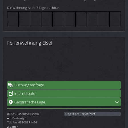
Die Wohnung ist ab 7 Tage buchbar.
Ferienwohnung Elsel
Buchungsanfrage
Internetseite
Geografische Lage
01824
Rosenthal-Bielatal
Objekt pro Tag ab:
45€
Am Poststeig 9
Telefon: 03503371426
2 Betten