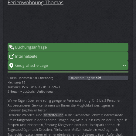
Ferienwohnung Thomas
Buchungsanfrage
Internetseite
Geografische Lage
01848
Hohnstein, OT Ehrenberg
Objekt pro Tag ab:
45€
Kirchsteig 32
Telefon: 035975 81634 / 0151 22621
2 Betten + zusätzlich Aufbettung
Wir verfügen über eine ruhig gelegene Ferienwohnung für 2 bis 3 Personen.
Als besonderen Service können wir Ihnen die Möglichkeit des Jagens in
unserem Jagdrevier bieten.
Herrliche Wander- und
Klettertouren
in die Sächsische Schweiz, interessante
Freizeitangebote in der näheren Umgebung wie z. B. ein Besuch der Burgen in
Stolpen und Hohnstein, Festung Königstein oder der Urzeitpark aber auch
Tagesausflüge nach Dresden, Pillnitz oder Meißen sowie ein Ausflug nach
Tschechien garantieren einen erlebnisreichen und vielgestaltigen Aufenthalt.