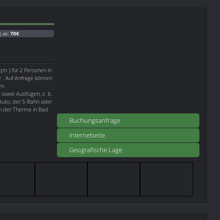
g ab:
70€
qm ) für 2 Personen in
e . Auf Anfrage können
en.
sowie Ausflügen, z. b.
Auto, der S-Bahn oder
ch der Therme in Bad
Buchungsanfrage
Internetseite
Geografische Lage