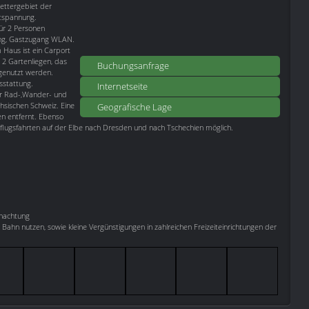
lettergebiet der
ntspannung.
ür 2 Personen
zung, Gastzugang WLAN.
 Haus ist ein Carport
 2 Gartenliegen, das
Buchungsanfrage
 genutzt werden.
sstattung.
Internetseite
ür Rad-,Wander- und
hsischen Schweiz. Eine
Geografische Lage
en entfernt. Ebenso
lugsfahrten auf der Elbe nach Dresden und nach Tschechien möglich.
rnachtung
 Bahn nutzen, sowie kleine Vergünstigungen in zahlreichen Freizeiteinrichtungen der