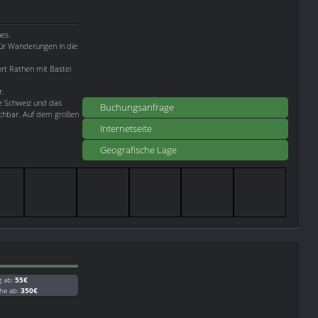
es.
ür Wanderungen in die
ort Rathen mit Bastei
r.
e Schweiz und das
Buchungsanfrage
ichbar. Auf dem großen
Internetseite
Geografische Lage
g ab:
55€
he ab:
350€