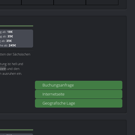
g ab:
18€
ag ab:
35€
g ab:
35€
he ab:
245€
tten der Sächsischen
tung ist hell und
stein
und den
m ausruhen ein.
Buchungsanfrage
Internetseite
Geografische Lage