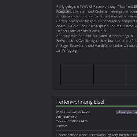
Ruhig gelegene FeWo (2-Raumwohnung; 49qm) mit Bli
Königstein
, Lilienstein und Rathener Felsengebiet. Ide
schöne Wander- und Radtouren mit anschließender Gri
Garten. Kaminofen für gemütliche Stunden. Komplett 
einschl. E-Herd und Geschirrspüler. Bad mit Dusche
Eigener Parkplatz direkt am Haus.
Abholung vom Bahnhof, Flughafen Dresden möglich.
FeWo auch als Geschenkgutschein buchbar; kinderfreun
Anfrage; Bettwäsche und Handtücher stellen wir ausr
zur Verfügung.
Ferienwohnung Elsel
01824
Rosenthal-Bielatal
Objekt pro Ta
Am Poststeig 9
Telefon: 03503371426
2 Betten
Unsere schöne kleine Ferienwohnung liegt mitten in e