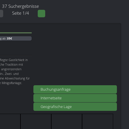
37 Suchergebnisse
Seite 1/4
g ab:
35€
legte Gastlichkeit in
che Tradition mit
 im angrenzenden
n-, Zwei- und
ine Abwechselung für
e Minigolfanlage.
Buchungsanfrage
Internetseite
Geografische Lage