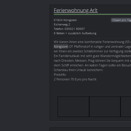
Ferienwohnung Arlt
01824
Königstein
Objekt pro Ta
Eichenweg 2
Telefon: 035021 60007
6 Betten + zusätzlich Aufbettung
Wir bieten ihnen eine komfortable Ferienwohnung (55 
Königstein
OT Pfaffendorf in ruhiger und zentraler Lag
wir Ihnen ein zweites Schlafzimmer zur Verfügung stell
Ein Familienurlaub mit sehr gute Wandermöglichkeiten 
nach Dresden, Meissen, Prag können Sie bequem mit 
dem Schiff erreichen. An kalten Tagen sollte ein Besu
Schandau ihren Urlaub bereichern.
Preisinfo:
2 Personen 70 Euro pro Nacht