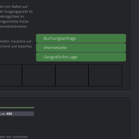
ck vom Balkon auf
aler Ausgangspunkt für
llmöglichkeit im
eingerichtete Küche
/Wannekombination.
Buchungsanfrage
dlich; Haustiere auf
eichend und kostenlos
Internetseite
Geografische Lage
g ab:
45€
inem der schönsten