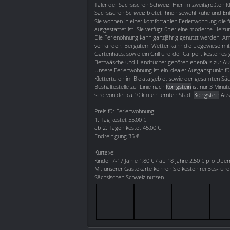
Täler der Sächsischen Schweiz. Hier im zweitgrößten K
Sächsischen Schweiz bietet Ihnen sowohl Ruhe und E
Sie wohnen in einer komfortablen Ferienwohnung die f
ausgestattet ist. Sie verfügt über eine moderne Hei
Die Ferienohnung kann ganzjährig genutzt werden. Am
vorhanden. Bei gutem Wetter kann die Liegewiese mit
Gartenhaus, sowie ein Grill und der Carport kostenlos
Bettwäsche und Handtücher gehören ebenfalls zur Au
Unsere Ferienwohnung ist ein idealer Ausganspunkt f
Kletterturen im Bielatalgebiet sowie der gesamten Säc
Bushaltestelle zur Linie nach
Königstein
ist nur 3 Minut
sind von der ca.10 km entfernten Stadt
Königstein
Ausf
Preis für Ferienwohnung:
1. Tag kostet 55,00 €
ab 2. Tagen kostet 45,00 €
Endreinigung 35 €
Kurtaxe:
Kinder 7-17 Jahre 1,80 € / ab 18 Jahre 2,50 € pro Übe
Mit unserer Gästekarte können Sie kostenfrei Bus- und
Sächsischen Schweiz nutzen.