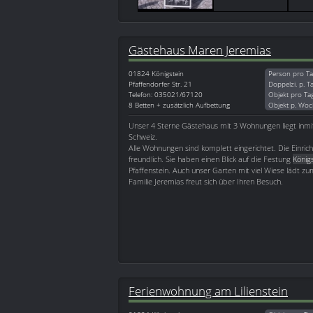
Gästehaus Maren Jeremias
01824
Königstein
Person pro Ta
Pfaffendorfer Str. 21
Doppelzi. p. T
Telefon: 035021/67120
Objekt pro Ta
8 Betten + zusätzlich Aufbettung
Objekt p. Woc
Unser 4 Sterne Gästehaus mit 3 Wohnungen liegt inmi
Schweiz.
Alle Wohnungen sind komplett eingerichtet. Die Einrich
freundlich. Sie haben einen Blick auf die Festung
König
Pfaffenstein. Auch unser Garten mit viel Wiese lädt zu
Familie Jeremias freut sich über Ihren Besuch.
Ferienwohnung am Lilienstein