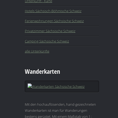
Unterkunft - Karte
Hotels Sächsisch-Böhmische Schweiz
Ferienwohnungen Sächsische Schweiz
Privatzimmer Sächsische Schweiz
Camping Sächsische Schweiz
alle Unterkünfte
Wanderkarten
Mit den hochauflösenden, hand-gezeichneten
Wanderkarten ist man für Wanderungen
bestens gerüstet. Mit einem Maßstab von 1 :