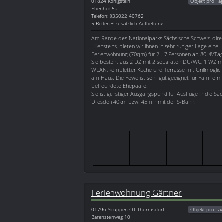
01824
Königstein
Objekt pro Ta
Ebenheit 5a
Telefon: 035022 40762
5 Betten + zusätzlich Aufbettung
Am Rande des Nationalparks Sächsische Schweiz, dir
Liliensteins, bieten wir ihnen in sehr ruhiger Lage eine
Ferienwohnung (70qm) für 2 - 7 Personen ab 80,-€/Tag
Sie besteht aus 2 DZ mit 2 separaten DU/WC, 1 WZ mi
WLAN, kompletter Küche und Terrasse mit Grillmöglich
am Haus. Die Fewo ist sehr gut geeignet für Familie mi
befreundete Ehepaare.
Sie ist günstiger Ausgangspunkt für Ausflüge in die Sä
Dresden 40km bzw. 45min mit der S-Bahn.
Ferienwohnung Gärtner
01796
Struppen OT Thürmsdorf
Objekt pro Ta
Bärensteinweg 10