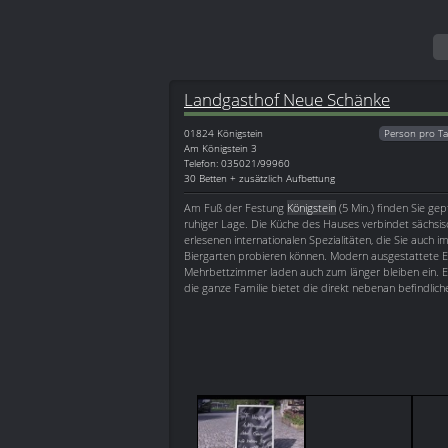
Landgasthof Neue Schänke
01824
Königstein
Person pro Ta
Am Königstein 3
Telefon: 035021/99960
30 Betten + zusätzlich Aufbettung
Am Fuß der Festung
Königstein
(5 Min.) finden Sie gepf
ruhiger Lage. Die Küche des Hauses verbindet sächsis
erlesenen internationalen Spezialitäten, die Sie auch
Biergarten probieren können. Modern ausgestattete Ei
Mehrbettzimmer laden auch zum länger bleiben ein. E
die ganze Familie bietet die direkt nebenan befindlich