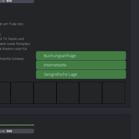
g ab:
80€
ekt am Fuße des
.
t TV, Radio und
keit sowie Parkplatz
t Kindern oder für
Buchungsanfrage
chsische Schweiz,
Internetseite
Geografische Lage
g ab:
50€