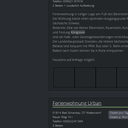
Telefon: 035021 67416
2 Betten + zusätzlich Aufbettung
Ferienwohnung in ruhiger Lage am Fuß des Bärenstein
Die Wohnung bietet einen optimalen Ausgangspunkt f
Sächsische Schweiz.
Bekannte Ziele wie Kleiner Bärenstein, Rauenstein, Kur
und Festung
Königstein
sind als Halb- oder Ganztageswanderungen erreichba
Die Landeshauptstadt Dresden, die hintere Sächsisch
Bielatal sind bequem mit PKW, Bus oder S- Bahn erre
Balkon nach Süden können Sie in Ruhe entspannen.
Haustiere auf Anfrage möglich.
Ferienwohnung Urban
01814
Bad Schandau, OT Waltersdorf
Objekt pro Ta
Neuer Weg 14 i
Objekt p. Woc
Telefon: 035022/41369
3 Betten