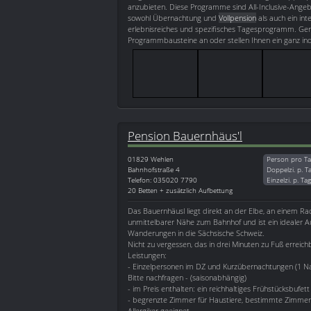
anzubieten. Diese Programme sind All-Inclusive-Ang
sowohl Übernachtung und
Vollpension
als auch ein int
erlebnisreiches und spezifisches Tagesprogramm. Ger
Programmbausteine an oder stellen Ihnen ein ganz i
Pension Bauernhäus'l
01829
Wehlen
Person pro Ta
Bahnhofstraße 4
Doppelzi. p. T
Telefon: 035020 7790
Einzelzi. p. Ta
20 Betten + zusätzlich Aufbettung
Das Bauernhäusl liegt direkt an der Elbe, an einem R
unmittelbarer Nähe zum Bahnhof und ist ein idealer 
Wanderungen in die Sächsische Schweiz.
Nicht zu vergessen, das in drei Minuten zu Fuß erreich
Leistungen:
- Einzelpersonen im DZ und Kurzübernachtungen (1 Nac
Bitte nachfragen - (saisonabhängig)
- im Preis enthalten: ein reichhaltiges Frühstücksbufett
- begrenzte Zimmer für Haustiere, bestimmte Zimmer h
Allergiker geeignet