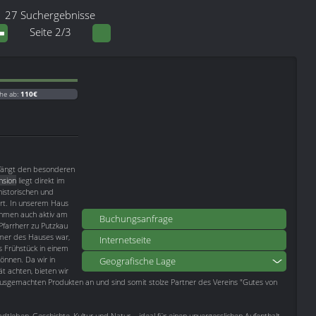
27 Suchergebnisse
Seite 2/3
he ab:
110€
fängt den besonderen
nsion
liegt direkt im
istorischen und
rt. In unserem Haus
nehmen auch aktiv am
Buchungsanfrage
farrherr zu Putzkau
ümer des Hauses war,
Internetseite
es Frühstück in einem
önnen. Da wir in
Geografische Lage
ät achten, bieten wir
ausgemachten Produkten an und sind somit stolze Partner des Vereins "Gutes von
dtleben, Geschichte, Kultur und Natur – ideal für einen unvergesslichen Aufenthalt.