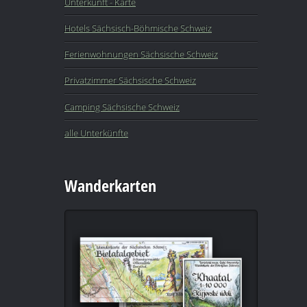
Unterkunft - Karte
Hotels Sächsisch-Böhmische Schweiz
Ferienwohnungen Sächsische Schweiz
Privatzimmer Sächsische Schweiz
Camping Sächsische Schweiz
alle Unterkünfte
Wanderkarten