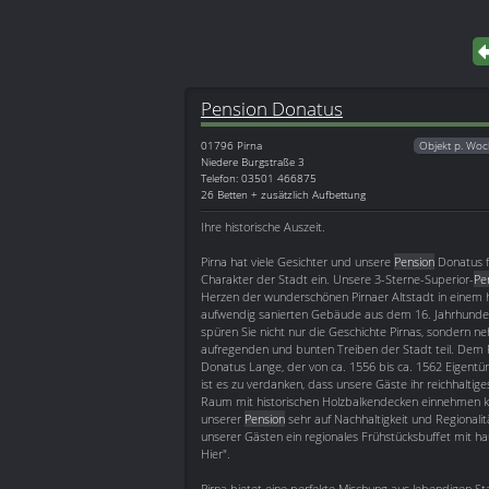
Pension Donatus
01796
Pirna
Objekt p. Woc
Niedere Burgstraße 3
Telefon: 03501 466875
26 Betten + zusätzlich Aufbettung
Ihre historische Auszeit.
Pirna hat viele Gesichter und unsere
Pension
Donatus 
Charakter der Stadt ein. Unsere 3-Sterne-Superior-
Pe
Herzen der wunderschönen Pirnaer Altstadt in einem h
aufwendig sanierten Gebäude aus dem 16. Jahrhunde
spüren Sie nicht nur die Geschichte Pirnas, sondern 
aufregenden und bunten Treiben der Stadt teil. Dem P
Donatus Lange, der von ca. 1556 bis ca. 1562 Eigent
ist es zu verdanken, dass unsere Gäste ihr reichhaltig
Raum mit historischen Holzbalkendecken einnehmen k
unserer
Pension
sehr auf Nachhaltigkeit und Regionalit
unserer Gästen ein regionales Frühstücksbuffet mit h
Hier".
Pirna bietet eine perfekte Mischung aus lebendigen Sta