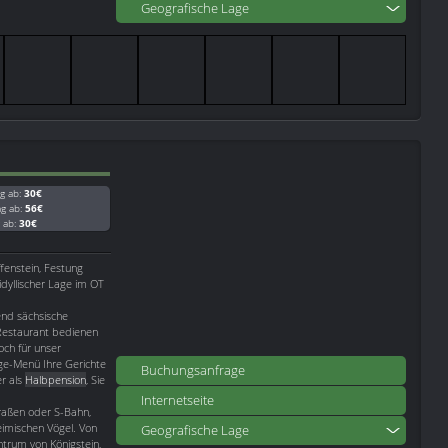
Geografische Lage
g ab:
30€
ag ab:
56€
g ab:
30€
fenstein, Festung
 idyllischer Lage im OT
end sächsische
Restaurant bedienen
och für unser
nge-Menü Ihre Gerichte
Buchungsanfrage
er als
Halbpension
, Sie
Internetseite
raßen oder S-Bahn,
imischen Vögel. Von
Geografische Lage
trum von Königstein,