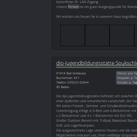
kostenfreier W- LAN Zugang.
Unsere
Pension
ist ein guter Ausgangspunkt für Wand
Wir würden uns freuen Sie in unserem Haus begrüßen 
djo-Jugendbildungsstätte Spukschl
01816
Bad Gottleuba
Person pro Ta
Buchenhain 34 f
Doppelzi. p. T
Telefon: 035023 62844
Einzelzi. p. Ta
95 Betten
Die djo-Jugendbildungsstätte befindet sich zwischen 
einer idyllischen und romantischen Landschaft; der Sä
Wir bieten Freizeit-, Seminar- und Schullandheimaufen
Unterbringung erfolgt in 5-Bett und 6-Bettzimmer mi
x 2-Bettzimmer und 4 x 1-Bettzimmer mit DU/ WC.
Großer Outdoor-Bereich mit: Fußball, Baketball, Beachvo
Grill- und Lagerfeuerplatz.
Die ausgezeichnete Lage unseres Hauses und die da
Möglichkeiten erlauben uns, Ihnen vielfältige Grupp