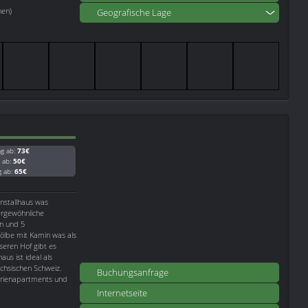
nen)
Geografische Lage
ag ab:
73€
g ab:
50€
g ab:
65€
nstallhaus was
ßergewöhnliche
n und 5
ölbe mit Kamin was als
seren Hof gibt es
s ist ideal als
chsischen Schweiz.
Buchungsanfrage
erienapartments und
Internetseite