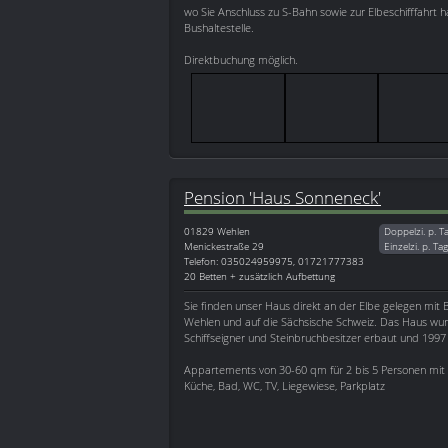
wo Sie Anschluss zu S-Bahn sowie zur Elbeschifffahrt 
Bushaltestelle.
Direktbuchung möglich.
Pension 'Haus Sonneneck'
01829
Wehlen
Doppelzi. p. T
Menickestraße 29
Einzelzi. p. Ta
Telefon: 035024959975, 01721777383
20 Betten + zusätzlich Aufbettung
Sie finden unser Haus direkt an der Elbe gelegen mit B
Wehlen und auf die Sächsische Schweiz. Das Haus wu
Schiffseigner und Steinbruchbesitzer erbaut und 1997 
Appartements von 30-60 qm für 2 bis 5 Personen mit
Küche, Bad, WC, TV, Liegewiese, Parkplatz