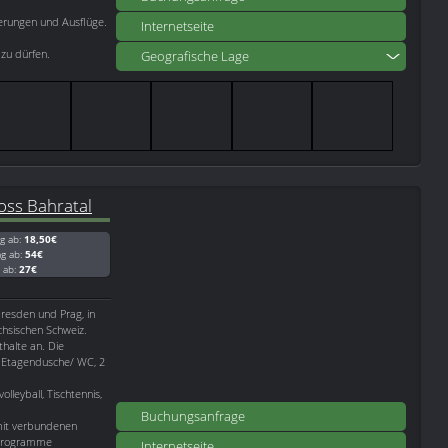
erungen und Ausflüge.
Internetseite
zu dürfen.
Geografische Lage
oss Bahratal
g ab:
18,50€
ag ab:
54€
g ab:
27€
Dresden und Prag, in
chsischen Schweiz.
thalte an. Die
t Etagendusche/ WC, 2
lleyball, Tischtennis,
Buchungsanfrage
mit verbundenen
enprogramme
Internetseite