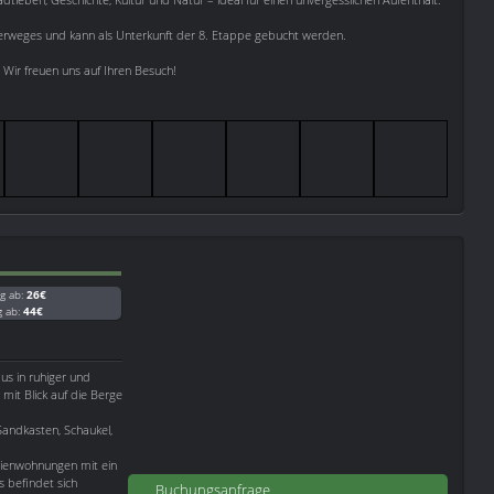
Malerweges und kann als Unterkunft der 8. Etappe gebucht werden.
 Wir freuen uns auf Ihren Besuch!
g ab:
26€
g ab:
44€
us in ruhiger und
it Blick auf die Berge
 Sandkasten, Schaukel,
ienwohnungen mit ein
s befindet sich
Buchungsanfrage