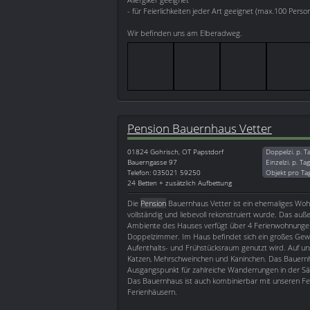
- für Feierlichkeiten jeder Art geeignet (max.100 Perso
Wir befinden uns am Elberadweg.
Pension Bauernhaus Vetter
01824
Gohrisch, OT Papstdorf
Doppelzi. p. T
Bauerngasse 97
Einzelzi. p. Ta
Telefon: 035021 59250
Objekt pro Ta
24 Betten + zusätzlich Aufbettung
Die
Pension
Bauernhaus Vetter ist ein ehemaliges Woh
vollständig und liebevoll rekonstruiert wurde. Das au
Ambiente des Hauses verfügt über 4 Ferienwohnunge
Doppelzimmer. Im Haus befindet sich ein großes Gew
Aufenthalts- und Frühstücksraum genutzt wird. Auf un
Katzen, Mehrschweinchen und Kaninchen. Das Bauernhau
Ausgangspunkt für zahlreiche Wanderrungen in der Sä
Das Bauernhaus ist auch kombinierbar mit unseren F
Ferienhäusern.