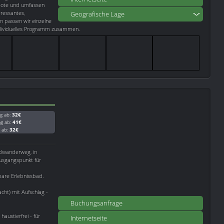
ebote und umfassen
eressantes,
Geografische Lage
n passen wir einzelne
ndividuelles Programm zusammen.
g ab:
32€
ag ab:
41€
g ab:
32€
adwanderweg, in
Ausgangspunkt für
bare Erlebnissbad.
ht) mit Aufschlag -
Buchungsanfrage
austierfrei - für
Internetseite