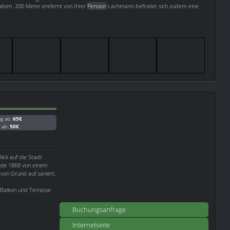
haben. 200 Meter entfernt von Ihrer
Pension
Lachmann befindet sich zudem eine
ag ab:
65€
g ab:
50€
lick auf die Stadt
rde 1868 von einem
von Grund auf saniert.
 Balkon und Terrasse
Buchungsanfrage
Internetseite