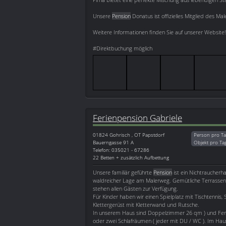
Unsere
Pension
Donatus ist offizielles Mitglied des 
Weitere Informationen finden Sie auf unserer Website!
#Direktbuchung möglich
Ferienpension Gabriele
01824
Gohrisch , OT Papstdorf
Person pro Ta
Bauerngasse 91 A
Objekt pro Ta
Telefon: 035021 - 67286
22 Betten + zusätzlich Aufbettung
Unsere familiär geführte
Pension
ist ein Nichtraucherha
waldreicher Lage am Malerweg. Gemütliche Terrassen m
stehen allen Gästen zur Verfügung.
Für Kinder haben wir einen Spielplatz mit Tischtennis,
Klettergerüst mit Kletterwand und Rutsche.
In unserem Haus sind Doppelzimmer 26 qm ) und Fer
oder zwei Schlafräumen ( jeder mit DU / WC ). Im Hau