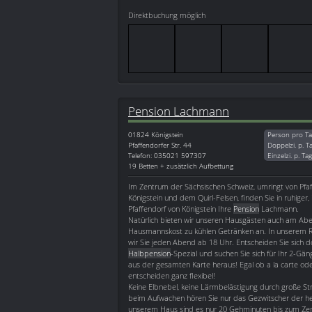
Direktbuchung möglich
Pension Lachmann
01824
Königstein
Person pro Ta
Pfaffendorfer Str. 44
Doppelzi. p. T
Telefon: 035021 597307
Einzelzi. p. Ta
19 Betten + zusätzlich Aufbettung
Im Zentrum der Sächsischen Schweiz, umringt von Pfaf
Königstein und dem Quirl-Felsen, finden Sie in ruhiger,
Pfaffendorf von Königstein Ihre
Pension
Lachmann.
Natürlich bieten wir unseren Hausgästen auch am Ab
Hausmannskost zu kühlen Getränken an. In unserem 
wir Sie jeden Abend ab 18 Uhr. Entscheiden Sie sich d
Halbpension
-Spezial und suchen Sie sich für Ihr 2-Gä
aus der gesamten Karte heraus! Egal ob a la carte od
entscheiden ganz flexibel!
Keine Elbnebel, keine Lärmbelästigung durch große St
beim Aufwachen hören Sie nur das Gezwitscher der he
unserem Haus sind es nur 20 Gehminuten bis zum Zen