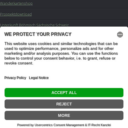
Wanderkartenshop
Prospektdownload
Unterkunft Böhmisch Sächsische Schweiz
Veranstaltungskalender
Kontakt
Impressum
Buchungsanfrage
Mail an die Redaktion
"In den Wäldern sind Dinge, über die nachzudenken man jahrelang im Moos
liegen könnte." (Franz Kafka)
© 2026 Ottmar Vetter,
Elbsandsteingebirge Verlag
- Alle Rechte vorbehalten.