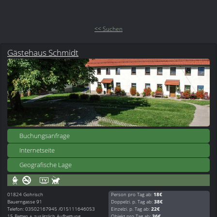
<< Suchen
Gästehaus Schmidt
Buchungsanfrage
Internetseite
Geografische Lage
01824
Gohrisch
Person pro Tag ab:
18€
Bauerngasse 91
Doppelzi. p. Tag ab:
38€
Telefon: 03502167945 /015111646053
Einzelzi. p. Tag ab:
22€
15 Betten + zusätzlich Aufbettung
Objekt pro Tag ab:
36€