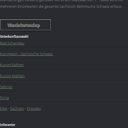
mehreren Einzelkarten die gesamte Sächsisch-Böhmische Schweiz erfasst.
Wanderkartenshop
Unterkunftauswahl
Bad Schandau
Königstein - Sächsische Schweiz
Kurort Rathen
Kurort Wehlen
Sebnitz
Pirna
Elbe
-
Sachsen
-
Dresden
Infocenter