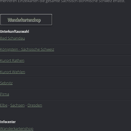
mehreren Einzelkarten die gesamte Sächsisch-Böhmische Schweiz erfasst.
Wanderkartenshop
Unterkunftauswahl
Bad Schandau
Königstein - Sächsische Schweiz
Kurort Rathen
Kurort Wehlen
Sebnitz
Pirna
Elbe
-
Sachsen
-
Dresden
Infocenter
Wanderkartenshop