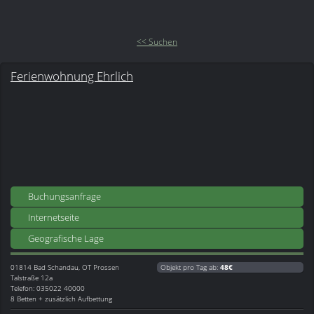
<< Suchen
Ferienwohnung Ehrlich
Buchungsanfrage
Internetseite
Geografische Lage
01814
Bad Schandau, OT Prossen
Objekt pro Tag ab:
48€
Talstraße 12a
Telefon: 035022 40000
8 Betten + zusätzlich Aufbettung