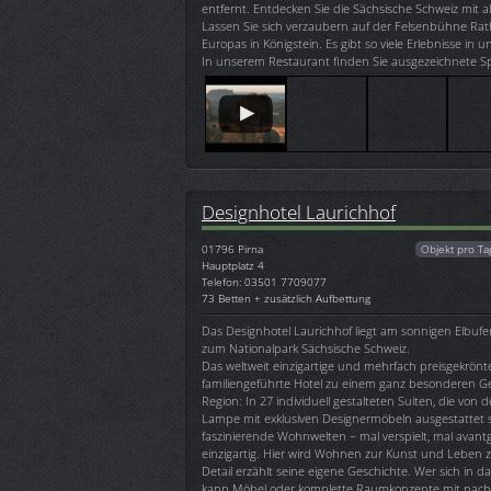
entfernt. Entdecken Sie die Sächsische Schweiz mit al
Lassen Sie sich verzaubern auf der Felsenbühne Rat
Europas in Königstein. Es gibt so viele Erlebnisse in
In unserem Restaurant finden Sie ausgezeichnete S
Designhotel Laurichhof
01796
Pirna
Objekt pro Ta
Hauptplatz 4
Telefon: 03501 7709077
73 Betten + zusätzlich Aufbettung
Das Designhotel Laurichhof liegt am sonnigen Elbufer
zum Nationalpark Sächsische Schweiz.
Das weltweit einzigartige und mehrfach preisgekrön
familiengeführte Hotel zu einem ganz besonderen Ge
Region: In 27 individuell gestalteten Suiten, die von de
Lampe mit exklusiven Designermöbeln ausgestattet 
faszinierende Wohnwelten – mal verspielt, mal avantga
einzigartig. Hier wird Wohnen zur Kunst und Leben 
Detail erzählt seine eigene Geschichte. Wer sich in d
kann Möbel oder komplette Raumkonzepte mit nac