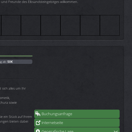
e und Freunde des Elbsandsteingebirges willkommen.
ag ab:
50€
 sich alles um Ihr
metik,
chura sowie
Buchungsanfrage
ie ein Stück auf Ihrem
ungen bieten dabei
Internetseite
Geografische Lage