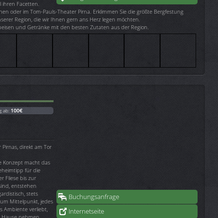
l ihren Facetten.
hen oder im Tom-Pauls-Theater Pirna. Erklimmen Sie die größte Bergfestung
 unserer Region, die wir Ihnen gern ans Herz legen möchten.
peisen und Getränke mit den besten Zutaten aus der Region.
g ab:
100€
 Pirnas, direkt am Tor
te Konzept macht das
heimtipp für die
r Fliese bis zur
sind, entstehen
rdistisch, stets
Buchungsanfrage
zum Mittelpunkt, jedes
as Ambiente verliebt,
Internetseite
h Hause nehmen.