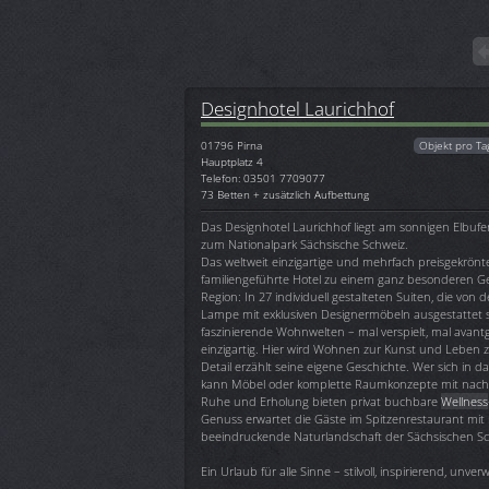
Designhotel Laurichhof
01796
Pirna
Objekt pro Ta
Hauptplatz 4
Telefon: 03501 7709077
73 Betten + zusätzlich Aufbettung
Das Designhotel Laurichhof liegt am sonnigen Elbufer
zum Nationalpark Sächsische Schweiz.
Das weltweit einzigartige und mehrfach preisgekrön
familiengeführte Hotel zu einem ganz besonderen Ge
Region: In 27 individuell gestalteten Suiten, die von de
Lampe mit exklusiven Designermöbeln ausgestattet 
faszinierende Wohnwelten – mal verspielt, mal avantga
einzigartig. Hier wird Wohnen zur Kunst und Leben 
Detail erzählt seine eigene Geschichte. Wer sich in d
kann Möbel oder komplette Raumkonzepte mit nac
Ruhe und Erholung bieten privat buchbare
Wellness
Genuss erwartet die Gäste im Spitzenrestaurant mit 
beeindruckende Naturlandschaft der Sächsischen Schwe
Ein Urlaub für alle Sinne – stilvoll, inspirierend, unve