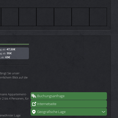
ag ab:
47,50€
ag ab:
95€
g ab:
69€
ängt Sie unser
rrlichem Blick auf die
 unsere Appartement-
Buchungsanfrage
 2 bis 4 Personen, für
Internetseite
Geografische Lage
erwöhnter Lage