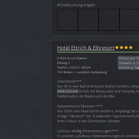
#Direktbuchung möglich
Hotel Ettrich & Elbresort
01824
Kurort Rathen
Person pro T
Elbweg 2
Doppelzi. p. T
Telefon: 035021 68524
Einzelzi. p. Ta
104 Betten + zusätzlich Aufbettung
Hotel Ettrich***
Nur 50 m vom Bahnhof Kurort Rathen entfernt, empf
Wellnesshotel
Ettrich mit Restaurant und Terrasse, he
Felsformation der Bastei und die Elbe.
Appartements Elbresort ****
Nur 300m vom Hotel Ettrich entfernt, empfängt Sie
Anlage "elbresort" mit 16 exklusiven Appartements für
Ihren Urlaub in der Sächsischen Schweiz.
Lanhaus Weißig-Ferienwohnungen****
In unseren Landhaus-Ferienwohnungen in sonnenv