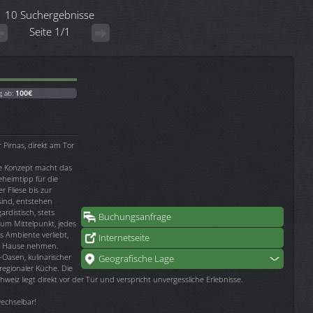
10 Suchergebnisse
Seite 1/1
g ab:
100€
 Pirnas, direkt am Tor
te Konzept macht das
heimtipp für die
r Fliese bis zur
sind, entstehen
rdistisch, stets
Buchungsanfrage
zum Mittelpunkt, jedes
as Ambiente verliebt,
Internetseite
h Hause nehmen.
-Oasen, kulinarischer
Geografische Lage
regionaler Küche. Die
iz liegt direkt vor der Tür und verspricht unvergessliche Erlebnisse.
rwechselbar!