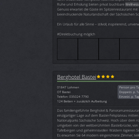
Ruhe und Erholung bieten privat buchbare
Wellness
Genuss erwartet die Gäste im Spitzenrestaurant mit 
beeindruckende Naturlandschaft der Sächsischen Schwe
Ein Urlaub für alle Sinne – stilvoll, inspirierend, unve
#Direktbuchung möglich
Berghotel Bastei
01847
Lohmen
Person pro T
OT Bastei
Doppelzi. p. T
Telefon: 035024 7790
Einzelzi. p. Ta
124 Betten + zusätzlich Aufbettung
Das familiengeführte Berghotel & Panoramarestaurant 
einzigartiger Lage auf dem Bastei-Felsplateau mitte
Nationalparks Sächsische Schweiz. Hoch über dem ro
umgeben von der weltberühmten Basteibrücke, von 
Tafelbergen und geheimnisvollen Wäldern logieren Sie
Es erwarten Sie 64 modern eingerichtete Zimmer, teilw