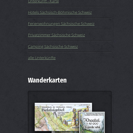
Unterkunft - Karte
Hotels Sächsisch-Böhmische Schweiz
Ferienwohnungen Sächsische Schweiz
Privatzimmer Sächsische Schweiz
Camping Sächsische Schweiz
alle Unterkünfte
Wanderkarten