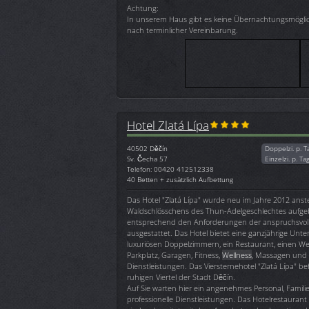
Achtung:
In unserem Haus gibt es keine Übernachtungsmöglich
nach terminlicher Vereinbarung.
Hotel Zlatá Lípa
40502
Děčín
Doppelzi. p. T
Sv. Čecha 57
Einzelzi. p. Ta
Telefon: 00420 412512338
40 Betten + zusätzlich Aufbettung
Das Hotel "Zlatá Lípa" wurde neu im Jahre 2012 anst
Waldschlösschens des Thun-Adelgeschlechtes aufge
entsprechend den Anforderungen der anspruchsvol
ausgestattet. Das Hotel bietet eine ganzjährige Unte
luxuriösen Doppelzimmern, ein Restaurant, einen Wei
Parkplatz, Garagen, Fitness,
Wellness
, Massagen und
Dienstleistungen. Das Viersternehotel "Zlatá Lípa" be
ruhigen Viertel der Stadt Děčín.
Auf Sie warten hier ein angenehmes Personal, Fami
professionelle Dienstleistungen. Das Hotelrestauran