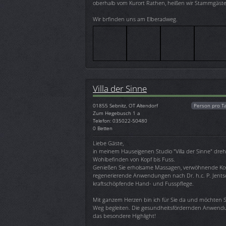
oberhalb vom Kurort Rathen, heißen wir Stammgäst
Wir brfinden uns am Elberadweg.
Villa der Sinne
01855
Sebnitz, OT Altendorf
Person pro T
Zum Hegebusch 1 a
Telefon: 035022-50480
0 Betten
Liebe Gäste,
in meinem Hauseigenen Studio "Villa der Sinne" dreht
Wohlbefinden von Kopf bis Fuss.
Genießen Sie erholsame Massagen, verwöhnende Kos
regenerierende Anwendungen nach Dr. h.c. P. Jents
kraftschöpfende Hand- und Fusspflege.
Mit ganzem Herzen bin ich für Sie da und möchten S
Weg begleiten. Die gesundheitsfördernden Anwend
das besondere Highlight!