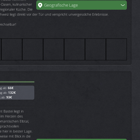
-Oasen, kulinarischer
Geografische Lage
regionaler Küche. Die
iz liegt direkt vor der Tür und verspricht unvergessliche Erlebnisse.
rwechselbar!
ag ab:
66€
ag ab:
132€
g ab:
93€
Bastei liegt in
n im Herzen des
mantischen Elbtal,
prachtvollen
 hier in bester Lage.
eise mit Blick in die