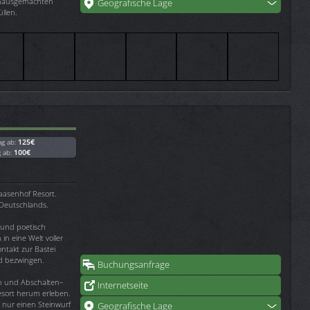
 hausgemachten
Geografische Lage
llen.
ag ab:
125€
g ab:
100€
aasenhof Resort.
 Deutschlands.
 und poetisch
n eine Welt voller
ntakt zur Bastei
d bezwingen.
Buchungsanfrage
en und Abschalten–
Internetseite
esort herum erleben.
t nur einen Steinwurf
Geografische Lage