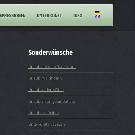
MPRESSIONEN
UNTERKUNFT
INFO
Sonderwünsche
Urlaub auf dem Bauernhof
Urlaub mit Kindern
Urlaub in der Mühle
Urlaub im Umgebindehaus
Urlaub mit Reiten
Unterkunft mit Sauna