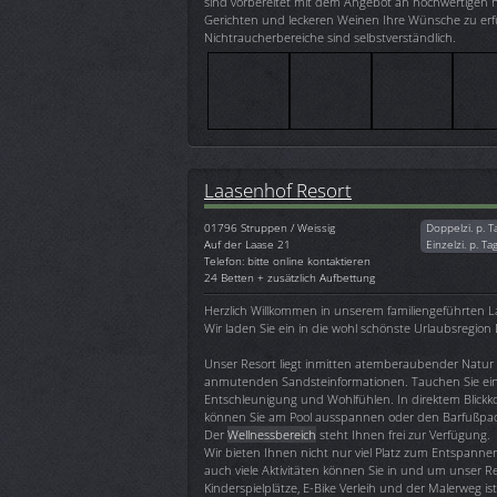
sind vorbereitet mit dem Angebot an hochwertigen
Gerichten und leckeren Weinen Ihre Wünsche zu erfü
Nichtraucherbereiche sind selbstverständlich.
Laasenhof Resort
01796
Struppen / Weissig
Doppelzi. p. T
Auf der Laase 21
Einzelzi. p. Ta
Telefon: bitte online kontaktieren
24 Betten + zusätzlich Aufbettung
Herzlich Willkommen in unserem familiengeführten L
Wir laden Sie ein in die wohl schönste Urlaubsregion
Unser Resort liegt inmitten atemberaubender Natur
anmutenden Sandsteinformationen. Tauchen Sie ein i
Entschleunigung und Wohlfühlen. In direktem Blickko
können Sie am Pool ausspannen oder den Barfußpa
Der
Wellnessbereich
steht Ihnen frei zur Verfügung.
Wir bieten Ihnen nicht nur viel Platz zum Entspann
auch viele Aktivitäten können Sie in und um unser R
Kinderspielplätze, E-Bike Verleih und der Malerweg is