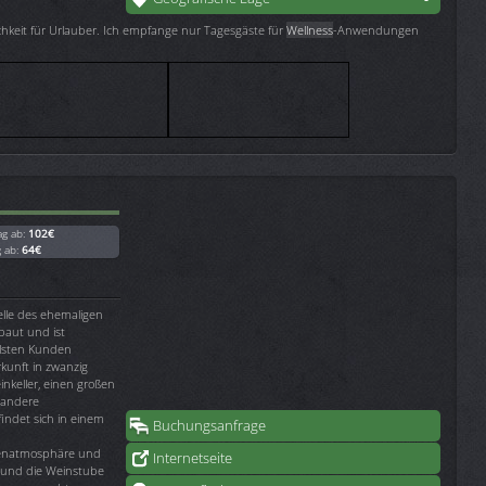
keit für Urlauber. Ich empfange nur Tagesgäste für
Wellness
-Anwendungen
ag ab:
102€
g ab:
64€
elle des ehemaligen
baut und ist
lsten Kunden
rkunft in zwanzig
nkeller, einen großen
 andere
findet sich in einem
Buchungsanfrage
lienatmosphäre und
Internetseite
t und die Weinstube