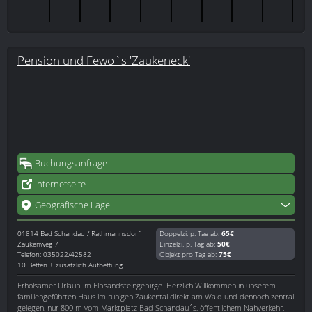
Pension und Fewo`s 'Zaukeneck'
Buchungsanfrage
Internetseite
Geografische Lage
01814
Bad Schandau / Rathmannsdorf
Doppelzi. p. Tag ab:
65€
Zaukenweg 7
Einzelzi. p. Tag ab:
50€
Telefon: 035022/42582
Objekt pro Tag ab:
75€
10 Betten + zusätzlich Aufbettung
Erholsamer Urlaub im Elbsandsteingebirge. Herzlich Willkommen in unserem
familiengeführten Haus im ruhigen Zaukental direkt am Wald und dennoch zentral
gelegen, nur 800 m vom Marktplatz Bad Schandau´s, öffentlichem Nahverkehr,