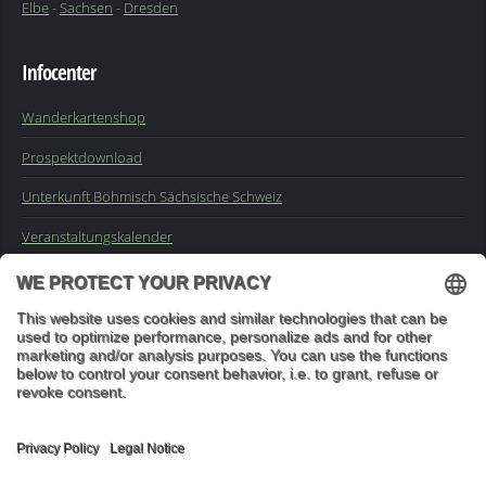
Elbe
-
Sachsen
-
Dresden
Infocenter
Wanderkartenshop
Prospektdownload
Unterkunft Böhmisch Sächsische Schweiz
Veranstaltungskalender
Kontakt
Impressum
Buchungsanfrage
Mail an die Redaktion
"In den Wäldern sind Dinge, über die nachzudenken man jahrelang