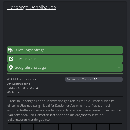
Herberge Ochelbaude
Buchungsanfrage
Internetseite
Geografische Lage
01814
Rathmannsdorf
Person pro Tag ab:
19€
Am Sebnitzbach 8
Telefon: 035022 50704
60 Betten
Direkt im Felsengebiet der Ochelwände gelegen, bietet die Ochelbaude eine
einfache Übernachtung - ideal für Studenten, Vereine, Naturfreunde - bei
Gruppentreffen, insbesondere für Klassenfahrten und Ferienfreizeit. Hier zwischen
Bad Schandau und Hohnstein befinden sich die Ausgangspunkte der
bekanntesten Wandergebiete.