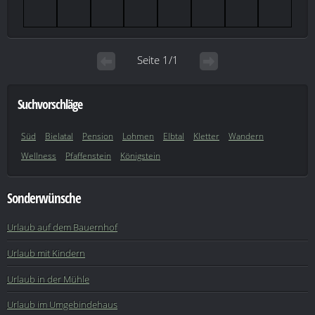
Seite 1/1
Suchvorschläge
Süd
Bielatal
Pension
Lohmen
Elbtal
Kletter
Wandern
Wellness
Pfaffenstein
Königstein
Sonderwünsche
Urlaub auf dem Bauernhof
Urlaub mit Kindern
Urlaub in der Mühle
Urlaub im Umgebindehaus