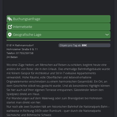
Buchungsanfrage
Internetseite
Geografische Lage
01814
Rathmannsdorf
Objekt pro Tag ab:
89€
Hohnsteiner Straße 9 & 11
Telefon: 01755259158
24 Betten
Wo einst Züge hielten, um Menschen auf Reisen zu schicken, beginnt heute eine
andere Art von Reise: die in den Urlaub. Das ehemalige Bahnhofsgebäude wurde
mit feinem Gespür für Architektur und Stil in 7 exklusive Appartements
verwandelt. Hohe Räume, edle Oberflächen und liebevoll erhaltene
Originalelemente verschmelzen zu einem harmonischen Gesamtbild. Ein Ort, an
dem Geschichte stilvoll neu gedacht wurde. Und als besonderes Highlight können
Sie hier auch auf Ihrer eigenen Terrasse entspannen. Gästekinder lieben den
Spielplatz direkt am Haus.
Für Wanderungen auf dem Malerweg oder zum Brandgebiet bei Hohnstein
startet man direkt von hier.
Nur noch alle zwei Stunden hält am historischen Bahnhof die Nationalpark-Bahn –
wahlweise in Richtung Děčín oder Rumburk - quer durch die Nationalparks
Sächsische und Böhmische Schweiz.