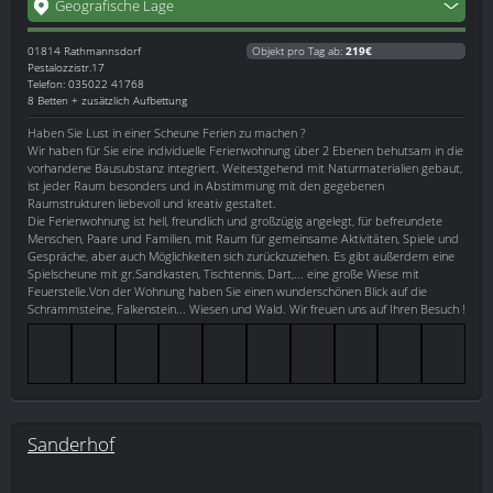
Geografische Lage
01814
Rathmannsdorf
Objekt pro Tag ab:
219€
Pestalozzistr.17
Telefon: 035022 41768
8 Betten + zusätzlich Aufbettung
Haben Sie Lust in einer Scheune Ferien zu machen ?
Wir haben für Sie eine individuelle Ferienwohnung über 2 Ebenen behutsam in die
vorhandene Bausubstanz integriert. Weitestgehend mit Naturmaterialien gebaut,
ist jeder Raum besonders und in Abstimmung mit den gegebenen
Raumstrukturen liebevoll und kreativ gestaltet.
Die Ferienwohnung ist hell, freundlich und großzügig angelegt, für befreundete
Menschen, Paare und Familien, mit Raum für gemeinsame Aktivitäten, Spiele und
Gespräche, aber auch Möglichkeiten sich zurückzuziehen. Es gibt außerdem eine
Spielscheune mit gr.Sandkasten, Tischtennis, Dart,... eine große Wiese mit
Feuerstelle.Von der Wohnung haben Sie einen wunderschönen Blick auf die
Schrammsteine, Falkenstein... Wiesen und Wald. Wir freuen uns auf Ihren Besuch !
Sanderhof