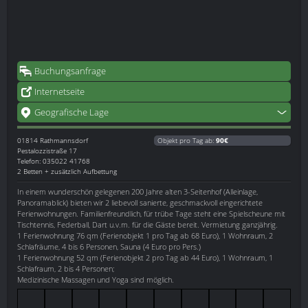
Buchungsanfrage
Internetseite
Geografische Lage
01814
Rathmannsdorf
Objekt pro Tag ab:
90€
Pestalozzistraße 17
Telefon: 035022 41768
2 Betten + zusätzlich Aufbettung
In einem wunderschön gelegenen 200 Jahre alten 3-Seitenhof (Alleinlage,
Panoramablick) bieten wir 2 liebevoll sanierte, geschmackvoll eingerichtete
Ferienwohnungen. Familienfreundlich, für trübe Tage steht eine Spielscheune mit
Tischtennis, Federball, Dart u.v.m. für die Gäste bereit. Vermietung ganzjährig.
1 Ferienwohnung 76 qm (Ferienobjekt 1 pro Tag ab 68 Euro), 1 Wohnraum, 2
Schlafräume, 4 bis 6 Personen, Sauna (4 Euro pro Pers.)
1 Ferienwohnung 52 qm (Ferienobjekt 2 pro Tag ab 44 Euro), 1 Wohnraum, 1
Schlafraum, 2 bis 4 Personen;
Medizinische Massagen und Yoga sind möglich.