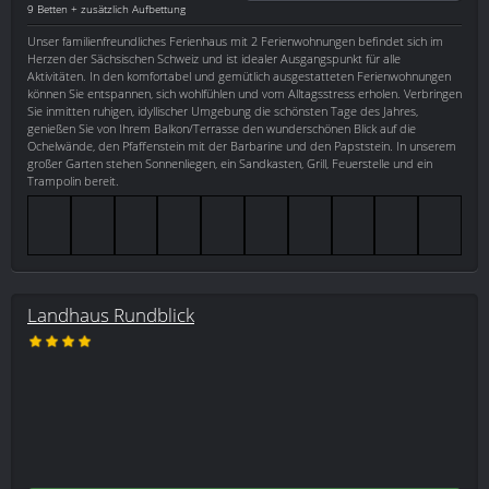
9 Betten + zusätzlich Aufbettung
Unser familienfreundliches Ferienhaus mit 2 Ferienwohnungen befindet sich im
Herzen der Sächsischen Schweiz und ist idealer Ausgangspunkt für alle
Aktivitäten. In den komfortabel und gemütlich ausgestatteten Ferienwohnungen
können Sie entspannen, sich wohlfühlen und vom Alltagsstress erholen. Verbringen
Sie inmitten ruhigen, idyllischer Umgebung die schönsten Tage des Jahres,
genießen Sie von Ihrem Balkon/Terrasse den wunderschönen Blick auf die
Ochelwände, den Pfaffenstein mit der Barbarine und den Papststein. In unserem
großer Garten stehen Sonnenliegen, ein Sandkasten, Grill, Feuerstelle und ein
Trampolin bereit.
Landhaus Rundblick