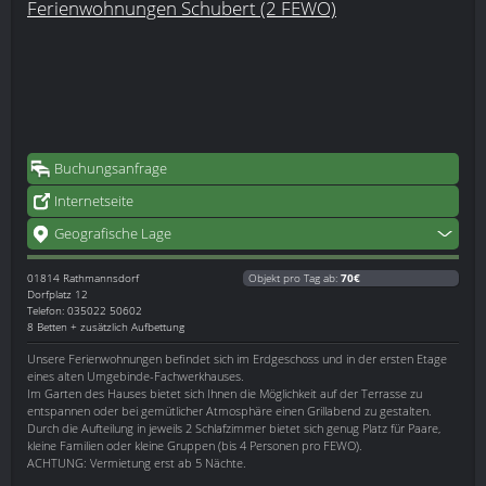
Ferienwohnungen Schubert (2 FEWO)
Buchungsanfrage
Internetseite
Geografische Lage
01814
Rathmannsdorf
Objekt pro Tag ab:
70€
Dorfplatz 12
Telefon: 035022 50602
8 Betten + zusätzlich Aufbettung
Unsere Ferienwohnungen befindet sich im Erdgeschoss und in der ersten Etage
eines alten Umgebinde-Fachwerkhauses.
Im Garten des Hauses bietet sich Ihnen die Möglichkeit auf der Terrasse zu
entspannen oder bei gemütlicher Atmosphäre einen Grillabend zu gestalten.
Durch die Aufteilung in jeweils 2 Schlafzimmer bietet sich genug Platz für Paare,
kleine Familien oder kleine Gruppen (bis 4 Personen pro FEWO).
ACHTUNG: Vermietung erst ab 5 Nächte.