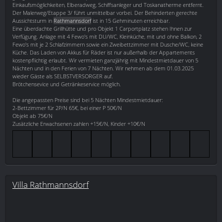
Einkaufsmöglichkeiten, Elberadweg, Schiffsanleger und Toskanatherme entfernt.
Der Malerweg/Etappe 3/ führt unmittelbar vorbei. Der Behinderten gerechte
Aussichtsturm in
Rathmannsdorf
ist in 15 Gehminuten erreichbar.
Eine überdachte Grillhütte und pro Objekt 1 Carportplatz stehen Ihnen zur
Verfügung. Anlage mit 4 Fewo's mit DU/WC, Kleinküche, mit und ohne Balkon, 2
Fewo's mit je 2 Schlafzimmern sowie ein Zweibettzimmer mit Dusche/WC, keine
Küche. Das Laden von Akkus für Räder ist nur außerhalb der Appartements
kostenpflichtig erlaubt. Wir vermieten ganzjährig mit Mindestmietdauer von 5
Nächten und in den Ferien von 7 Nächten. Wir nehmen ab dem 01.03.2025
wieder Gäste als SELBSTVERSORGER auf.
Brötchensevice und Getränkeservice möglich.
Die angepassten Preise sind bei 5 Nächten Mindestmietdauer:
2-Bettzimmer für 2P/N 65€, bei einer P 50€/N
Objekt ab 75€/N
Zusätzliche Erwachsenen zahlen +15€/N, Kinder +10€/N
Villa Rathmannsdorf