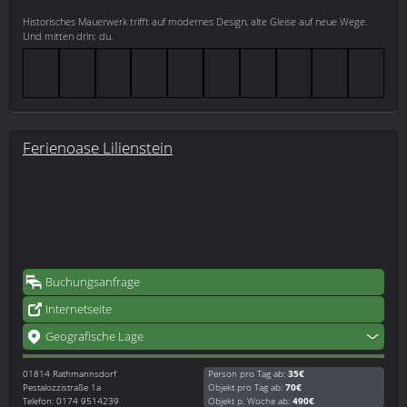
Historisches Mauerwerk trifft auf modernes Design, alte Gleise auf neue Wege.
Und mitten drin: du.
Ferienoase Lilienstein
Buchungsanfrage
Internetseite
Geografische Lage
01814
Rathmannsdorf
Person pro Tag ab:
35€
Pestalozzistraße 1a
Objekt pro Tag ab:
70€
Telefon: 0174 9514239
Objekt p. Woche ab:
490€