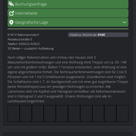
Buchungsanfrage
Internetseite
Geografische Lage
01814
Rathmannsdorf
Objekt p. Woche ab:
416€
Pestalozzistraße 5
Telefon: 035022-42922
20 Betten + zusätzlich Aufbettung
Nach völliger Rekonstruktion und Umbau des Hauses sind 3
Maisonettenkomfortwohnungen und eine Wohnung ohne Treppe von ca. 65 -148
qm und mit großem möbl. Balkon 7 Terrasse entstanden. Jede Wohnung ist eine
eigene abgeschlossene Einheit. Die Nichtraucherferienwohnungen sind für 2 bis 9
Personen und mit 1 bis 5 Schlafräumen ausgestattet. Zustellbetten sind möglich.
Die Schlafräume sind z. T. im Dachgeschoß und mit einer gut begehbaren Treppe
(keine Wendeltreppe) aus der jeweiligen Wohnungen zu erreichen. Alle
Lattenroste sind mit Kopfteil und Härtegrad verstellbar, die Kaltschaumatratzen
sind in Härtegrad 2 und 3 ausgewählt. Unsere Wohnungen sind alle im
Landhausstil eingerichtet.