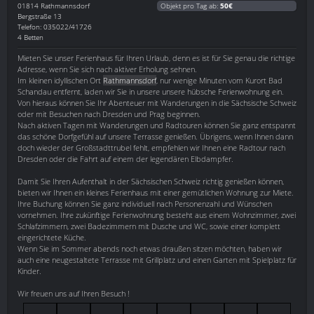
01814
Rathmannsdorf
Objekt pro Tag ab:
50€
Bergstraße 13
Telefon: 035022/41726
4 Betten
Mieten Sie unser Ferienhaus für Ihren Urlaub, denn es ist für Sie genau die richtige
Adresse, wenn Sie sich nach aktiver Erholung sehnen.
Im kleinen idyllischen Ort
Rathmannsdorf
, nur wenige Minuten vom Kurort Bad
Schandau entfernt, laden wir Sie in unsere unsere hübsche Ferienwohnung ein.
Von hieraus können Sie Ihr Abenteuer mit Wanderungen in die Sächsische Schweiz
oder mit Besuchen nach Dresden und Prag beginnen.
Nach aktiven Tagen mit Wanderungen und Radtouren können Sie ganz entspannt
das schöne Dorfgefühl auf unsere Terrasse genießen. Übrigens, wenn Ihnen dann
doch wieder der Großstadttrubel fehlt, empfehlen wir Ihnen eine Radtour nach
Dresden oder die Fahrt auf einem der legendären Elbdampfer.
Damit Sie Ihren Aufenthalt in der Sächsischen Schweiz richtig genießen können,
bieten wir Ihnen ein kleines Ferienhaus mit einer gemütlichen Wohnung zur Miete.
Ihre Buchung können Sie ganz individuell nach Personenzahl und Wünschen
vornehmen. Ihre zukünftige Ferienwohnung besteht aus einem Wohnzimmer, zwei
Schlafzimmern, zwei Badezimmern mit Dusche und WC, sowie einer komplett
eingerichtete Küche.
Wenn Sie im Sommer abends noch etwas draußen sitzen möchten, haben wir
auch eine neugestaltete Terrasse mit Grillplatz und einen Garten mit Spielplatz für
Kinder.
Wir freuen uns auf Ihren Besuch !