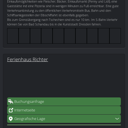
Einkaufsmöglichkeiten wie Fleischer, Bäcker, Einkaufsmarkt (Penny und Lidl), eine
Gaststätte ind eine Pizzeria sind in wenigen Minuten zu Fuß erreichbar. Eine gute
Verkehrsanbindung zu den öffentlichen Verkehrsmitteln Bus, Bahn und den
Schiffsanlegestellen der Elbschiffahrt ist ebenfalls gegeben.
Bis zum Grenzübergang nach Tschechien sind es nur 10 km. Im S-Bahn-Verkehr
können Sie von Bad Schandau bis in die Kunststadt Dresden fahren.
Ferienhaus Richter
Buchungsanfrage
Internetseite
Geografische Lage