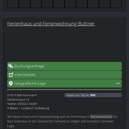
Ferienhaus und Ferienwohnung Büttner
Buchungsanfrage
Internetseite
Geografische Lage
01814
Rathmannsdorf
Objekt pro Tag ab:
90€
Gartenstrasse 10
Telefon: 035022 40281
9 Betten + zusätzlich Aufbettung
Wir bieten Ihnen eine Ferienwohnung und ein Ferienhaus in
Rathmannsdorf
bei
Bad Schandau in der Sächsischen Schweiz in ruhiger und trotzdem zentraler
Lage.