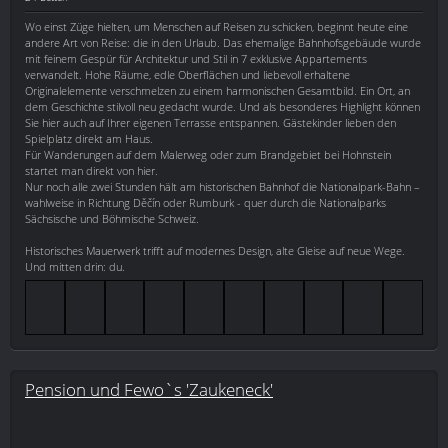
Wo einst Züge hielten, um Menschen auf Reisen zu schicken, beginnt heute eine
andere Art von Reise: die in den Urlaub. Das ehemalige Bahnhofsgebäude wurde
mit feinem Gespür für Architektur und Stil in 7 exklusive Appartements
verwandelt. Hohe Räume, edle Oberflächen und liebevoll erhaltene
Originalelemente verschmelzen zu einem harmonischen Gesamtbild. Ein Ort, an
dem Geschichte stilvoll neu gedacht wurde. Und als besonderes Highlight können
Sie hier auch auf Ihrer eigenen Terrasse entspannen. Gästekinder lieben den
Spielplatz direkt am Haus.
Für Wanderungen auf dem Malerweg oder zum Brandgebiet bei Hohnstein
startet man direkt von hier.
Nur noch alle zwei Stunden hält am historischen Bahnhof die Nationalpark-Bahn –
wahlweise in Richtung Děčín oder Rumburk - quer durch die Nationalparks
Sächsische und Böhmische Schweiz.
Historisches Mauerwerk trifft auf modernes Design, alte Gleise auf neue Wege.
Und mitten drin: du.
Pension und Fewo`s 'Zaukeneck'