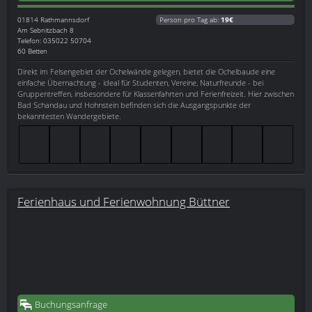
01814
Rathmannsdorf
Person pro Tag ab:
19€
Am Sebnitzbach 8
Telefon: 035022 50704
60 Betten
Direkt im Felsengebiet der Ochelwände gelegen, bietet die Ochelbaude eine
einfache Übernachtung - ideal für Studenten, Vereine, Naturfreunde - bei
Gruppentreffen, insbesondere für Klassenfahrten und Ferienfreizeit. Hier zwischen
Bad Schandau und Hohnstein befinden sich die Ausgangspunkte der
bekanntesten Wandergebiete.
Ferienhaus und Ferienwohnung Büttner
Buchungsanfrage