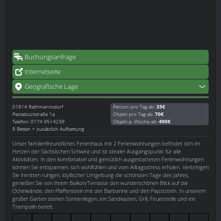
Buchungsanfrage
Internetseite
Geografische Lage
01814
Rathmannsdorf
Person pro Tag ab:
35€
Pestalozzistraße 1a
Objekt pro Tag ab:
70€
Telefon: 0174 9514239
Objekt p. Woche ab:
490€
9 Betten + zusätzlich Aufbettung
Unser familienfreundliches Ferienhaus mit 2 Ferienwohnungen befindet sich im
Herzen der Sächsischen Schweiz und ist idealer Ausgangspunkt für alle
Aktivitäten. In den komfortabel und gemütlich ausgestatteten Ferienwohnungen
können Sie entspannen, sich wohlfühlen und vom Alltagsstress erholen. Verbringen
Sie inmitten ruhigen, idyllischer Umgebung die schönsten Tage des Jahres,
genießen Sie von Ihrem Balkon/Terrasse den wunderschönen Blick auf die
Ochelwände, den Pfaffenstein mit der Barbarine und den Papststein. In unserem
großer Garten stehen Sonnenliegen, ein Sandkasten, Grill, Feuerstelle und ein
Trampolin bereit.