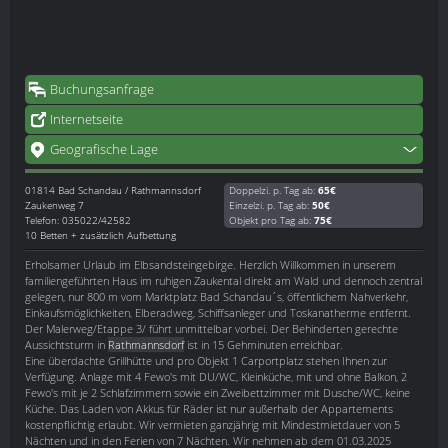
Buchungsanfrage
Internetseite
Geografische Lage
01814
Bad Schandau / Rathmannsdorf
Doppelzi. p. Tag ab:
65€
Zaukenweg 7
Einzelzi. p. Tag ab:
50€
Telefon: 035022/42582
Objekt pro Tag ab:
75€
10 Betten + zusätzlich Aufbettung
Erholsamer Urlaub im Elbsandsteingebirge. Herzlich Willkommen in unserem
familiengeführten Haus im ruhigen Zaukental direkt am Wald und dennoch zentral
gelegen, nur 800 m vom Marktplatz Bad Schandau´s, öffentlichem Nahverkehr,
Einkaufsmöglichkeiten, Elberadweg, Schiffsanleger und Toskanatherme entfernt.
Der Malerweg/Etappe 3/ führt unmittelbar vorbei. Der Behinderten gerechte
Aussichtsturm in
Rathmannsdorf
ist in 15 Gehminuten erreichbar.
Eine überdachte Grillhütte und pro Objekt 1 Carportplatz stehen Ihnen zur
Verfügung. Anlage mit 4 Fewo's mit DU/WC, Kleinküche, mit und ohne Balkon, 2
Fewo's mit je 2 Schlafzimmern sowie ein Zweibettzimmer mit Dusche/WC, keine
Küche. Das Laden von Akkus für Räder ist nur außerhalb der Appartements
kostenpflichtig erlaubt. Wir vermieten ganzjährig mit Mindestmietdauer von 5
Nächten und in den Ferien von 7 Nächten. Wir nehmen ab dem 01.03.2025