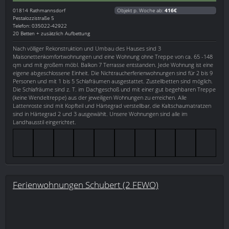
01814
Rathmannsdorf
Objekt p. Woche ab:
416€
Pestalozzistraße 5
Telefon: 035022-42922
20 Betten + zusätzlich Aufbettung
Nach völliger Rekonstruktion und Umbau des Hauses sind 3
Maisonettenkomfortwohnungen und eine Wohnung ohne Treppe von ca. 65 -148
qm und mit großem möbl. Balkon 7 Terrasse entstanden. Jede Wohnung ist eine
eigene abgeschlossene Einheit. Die Nichtraucherferienwohnungen sind für 2 bis 9
Personen und mit 1 bis 5 Schlafräumen ausgestattet. Zustellbetten sind möglich.
Die Schlafräume sind z. T. im Dachgeschoß und mit einer gut begehbaren Treppe
(keine Wendeltreppe) aus der jeweiligen Wohnungen zu erreichen. Alle
Lattenroste sind mit Kopfteil und Härtegrad verstellbar, die Kaltschaumatratzen
sind in Härtegrad 2 und 3 ausgewählt. Unsere Wohnungen sind alle im
Landhausstil eingerichtet.
Ferienwohnungen Schubert (2 FEWO)