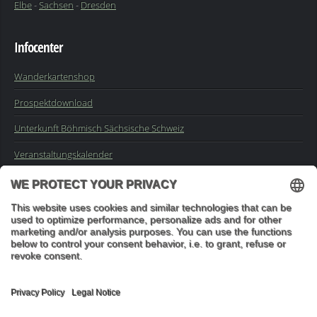
Elbe
-
Sachsen
-
Dresden
Infocenter
Wanderkartenshop
Prospektdownload
Unterkunft Böhmisch Sächsische Schweiz
Veranstaltungskalender
Kontakt
Impressum
Buchungsanfrage
Mail an die Redaktion
"In den Wäldern sind Dinge, über die nachzudenken man jahrelang