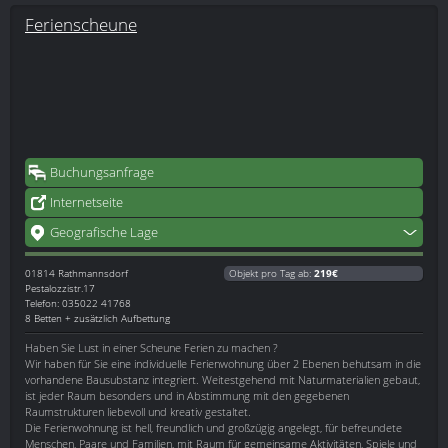
Ferienscheune
Buchungsanfrage
Internetseite
Geografische Lage
01814
Rathmannsdorf
Objekt pro Tag ab:
219€
Pestalozzistr.17
Telefon: 035022 41768
8 Betten + zusätzlich Aufbettung
Haben Sie Lust in einer Scheune Ferien zu machen ?
Wir haben für Sie eine individuelle Ferienwohnung über 2 Ebenen behutsam in die
vorhandene Bausubstanz integriert. Weitestgehend mit Naturmaterialien gebaut,
ist jeder Raum besonders und in Abstimmung mit den gegebenen
Raumstrukturen liebevoll und kreativ gestaltet.
Die Ferienwohnung ist hell, freundlich und großzügig angelegt, für befreundete
Menschen, Paare und Familien, mit Raum für gemeinsame Aktivitäten, Spiele und