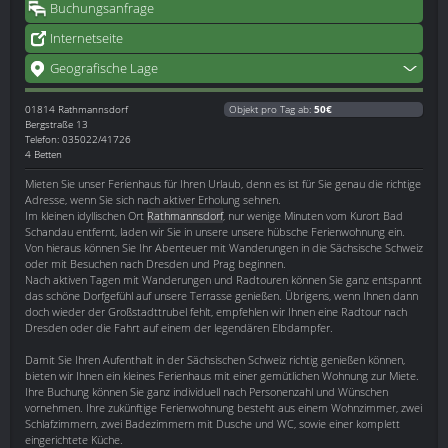
Buchungsanfrage
Internetseite
Geografische Lage
01814
Rathmannsdorf
Objekt pro Tag ab:
50€
Bergstraße 13
Telefon: 035022/41726
4 Betten
Mieten Sie unser Ferienhaus für Ihren Urlaub, denn es ist für Sie genau die richtige
Adresse, wenn Sie sich nach aktiver Erholung sehnen.
Im kleinen idyllischen Ort
Rathmannsdorf
, nur wenige Minuten vom Kurort Bad
Schandau entfernt, laden wir Sie in unsere unsere hübsche Ferienwohnung ein.
Von hieraus können Sie Ihr Abenteuer mit Wanderungen in die Sächsische Schweiz
oder mit Besuchen nach Dresden und Prag beginnen.
Nach aktiven Tagen mit Wanderungen und Radtouren können Sie ganz entspannt
das schöne Dorfgefühl auf unsere Terrasse genießen. Übrigens, wenn Ihnen dann
doch wieder der Großstadttrubel fehlt, empfehlen wir Ihnen eine Radtour nach
Dresden oder die Fahrt auf einem der legendären Elbdampfer.
Damit Sie Ihren Aufenthalt in der Sächsischen Schweiz richtig genießen können,
bieten wir Ihnen ein kleines Ferienhaus mit einer gemütlichen Wohnung zur Miete.
Ihre Buchung können Sie ganz individuell nach Personenzahl und Wünschen
vornehmen. Ihre zukünftige Ferienwohnung besteht aus einem Wohnzimmer, zwei
Schlafzimmern, zwei Badezimmern mit Dusche und WC, sowie einer komplett
eingerichtete Küche.