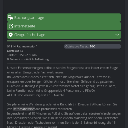
Buchungsanfrage
Internetseite
Geografische Lage
01814
Rathmannsdorf
Objekt pro Tag ab:
70€
Dorfplatz 12
Telefon: 035022 50602
8 Betten + zusätzlich Aufbettung
Unsere Ferienwohnungen befindet sich im Erdgeschoss und in der ersten Etage
eines alten Umgebinde-Fachwerkhauses.
Im Garten des Hauses bietet sich Ihnen die Möglichkeit auf der Terrasse zu
entspannen oder bei gemütlicher Atmosphäre einen Grillabend zu gestalten.
Durch die Aufteilung in jeweils 2 Schlafzimmer bietet sich genug Platz für Paare,
kleine Familien oder kleine Gruppen (bis 4 Personen pro FEWO).
ACHTUNG: Vermietung erst ab 5 Nächte.
Sie planen eine Wanderung oder eine Rundfahrt in Dresden? All das können Sie
von
Rathmannsdorf
aus problemlos realisieren.
In gerade einmal 10 Minuten zu Fuß sind Sie auf den bekanntesten Wanderwegen
der Sächsischen Schweiz, wie zum Beispiel dem Malerweg oder dem Kirnitzschtal.
Nach Dresden oder Tschechien kommen Sie mit der S-Bahnanbindung, die 15
Minuten Fußweg in Anspruch nimmt.