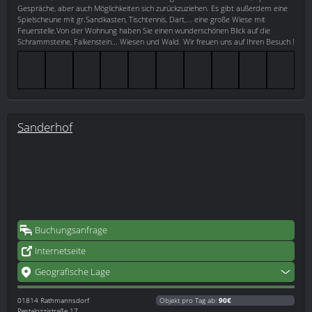
Gespräche, aber auch Möglichkeiten sich zurückzuziehen. Es gibt außerdem eine
Spielscheune mit gr.Sandkasten, Tischtennis, Dart,... eine große Wiese mit
Feuerstelle.Von der Wohnung haben Sie einen wunderschönen Blick auf die
Schrammsteine, Falkenstein... Wiesen und Wald. Wir freuen uns auf Ihren Besuch !
Sanderhof
Buchungsanfrage
Internetseite
Geografische Lage
01814
Rathmannsdorf
Objekt pro Tag ab:
90€
Pestalozzistraße 17