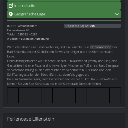
Internetseite
Geografische Lage
01814
Rathmannsdorf
Objekt pro Tag ab:
90€
Gartenstrasse 10
Telefon: 035022 40281
9 Betten + zusätzlich Aufbettung
Wir bieten Ihnen eine Ferienwohnung und ein Ferienhaus in
Rathmannsdorf
bei
Bad Schandau in der Sächsischen Schweiz in ruhiger und trotzdem zentraler
Lage.
Einkaufsmöglichkeiten wie Fleischer, Bäcker, Einkaufsmarkt (Penny und Lidl), eine
Gaststätte ind eine Pizzeria sind in wenigen Minuten zu Fuß erreichbar. Eine gute
Verkehrsanbindung zu den öffentlichen Verkehrsmitteln Bus, Bahn und den
Schiffsanlegestellen der Elbschiffahrt ist ebenfalls gegeben.
Bis zum Grenzübergang nach Tschechien sind es nur 10 km. Im S-Bahn-Verkehr
können Sie von Bad Schandau bis in die Kunststadt Dresden fahren.
Ferienoase Lilienstein