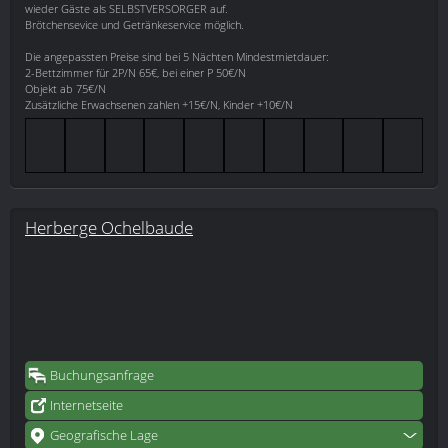
wieder Gäste als SELBSTVERSORGER auf.
Brötchensevice und Getränkeservice möglich.
Die angepassten Preise sind bei 5 Nächten Mindestmietdauer:
2-Bettzimmer für 2P/N 65€, bei einer P 50€/N
Objekt ab 75€/N
Zusätzliche Erwachsenen zahlen +15€/N, Kinder +10€/N
Herberge Ochelbaude
Buchungsanfrage
Internetseite
Geografische Lage