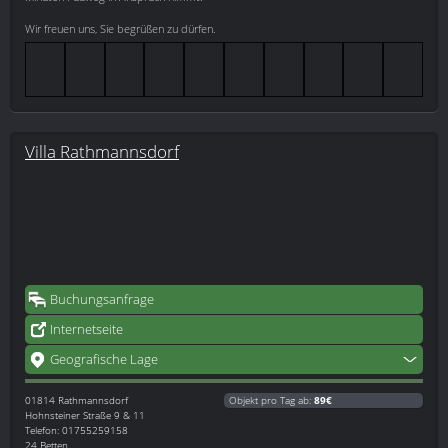
Wir freuen uns, Sie begrüßen zu dürfen.
Villa Rathmannsdorf
Buchungsanfrage
Internetseite
Geografische Lage
01814
Rathmannsdorf
Objekt pro Tag ab:
89€
Hohnsteiner Straße 9 & 11
Telefon: 01755259158
24 Betten