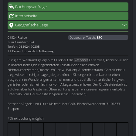
Buchungsanfrage
Internetseite
Geografische Lage
01824
Rathen
Doppelzi. p. Tag ab:
85€
Zum Grünbach 3-4
Telefon: 035024 70205
11 Betten + zusätzlich Aufbettung
Ruhig am Waldrand gelegen mit Blick auf die
Rathener
Felsenwelt, können Sie sich
in unserer behaglich eingerichteten Frühstückspension erholen.
Nichtraucherzimmer(Dusche, WC, teilw. Balkon), Aufenthaltsraum, Gästeküche u.
Liegewiese. In ruhiger Lage gelegen, können Sie ungestört die Natur erleben,
ausgedehnte Wanderungen unternehmen und dabei die romantische Bergwelt
genießen oder sich einfach nur vom Alltagsstress erholen. Der Ort(Basteiseite!) ist
autofrei, aber für Gäste mit Übernachtung haben wir unseren eigenen Parkplatz
unterhalb vom Haus (deshalb Sperrschild übersehen).
Betreiber Angela und Ulrich Kleinstäuber GbR- Bischofswerdaerstr.31 01833
Stolpen
#Direktbuchung möglich