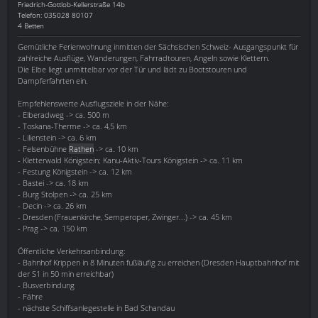
Friedrich-Gottlob-Kellerstraße 14b
Telefon: 035028 80107
4 Betten
Gemütliche Ferienwohnung inmitten der Sächsischen Schweiz- Ausgangspunkt für
zahlreiche Ausflüge, Wanderungen, Fahrradtouren, Angeln sowie Klettern.
Die Elbe liegt unmittelbar vor der Tür und lädt zu Bootstouren und
Dampferfahrten ein.
Empfehlenswerte Ausflugsziele in der Nähe:
- Elberadweg -> ca. 500 m
- Toskana-Therme -> ca. 4,5 km
- Lilienstein -> ca. 6 km
- Felsenbühne
Rathen
-> ca. 10 km
- Kletterwald Königstein; Kanu-Aktiv-Tours Königstein -> ca. 11 km
- Festung Königstein -> ca. 12 km
- Bastei -> ca. 18 km
- Burg Stolpen -> ca. 25 km
- Decin -> ca. 26 km
- Dresden (Frauenkirche, Semperoper, Zwinger...) -> ca. 45 km
- Prag -> ca. 150 km
Öffentliche Verkehrsanbindung:
- Bahnhof Krippen in 8 Minuten fußläufig zu erreichen (Dresden Hauptbahnhof mit
der S1 in 50 min erreichbar)
- Busverbindung
- Fähre
- nächste Schiffsanlegestelle in Bad Schandau