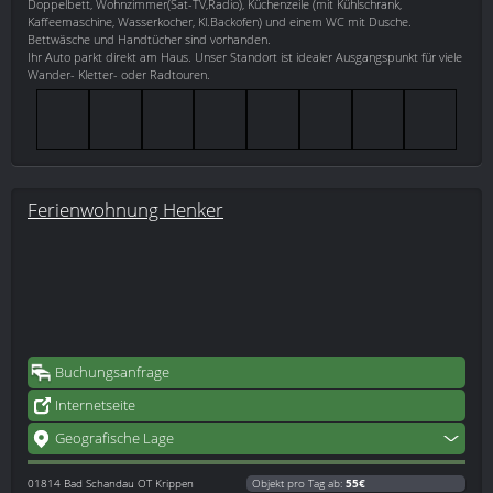
Doppelbett, Wohnzimmer(Sat-TV,Radio), Küchenzeile (mit Kühlschrank,
Kaffeemaschine, Wasserkocher, Kl.Backofen) und einem WC mit Dusche.
Bettwäsche und Handtücher sind vorhanden.
Ihr Auto parkt direkt am Haus. Unser Standort ist idealer Ausgangspunkt für viele
Wander- Kletter- oder Radtouren.
Ferienwohnung Henker
Buchungsanfrage
Internetseite
Geografische Lage
01814
Bad Schandau OT Krippen
Objekt pro Tag ab:
55€