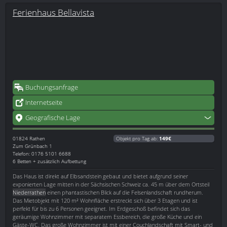
Ferienhaus Bellavista
Buchungsanfrage
Internetseite
Geografische Lage
01824
Rathen
Objekt pro Tag ab:
149€
Zum Grünbach 1
Telefon: 0176 5101 6688
6 Betten + zusätzlich Aufbettung
Das Haus ist direkt auf Elbsandstein gebaut und bietet aufgrund seiner
exponierten Lage mitten in der Sächsischen Schweiz ca. 45 m über dem Ortsteil
Niederrathen
einen phantastischen Blick auf die Felsenlandschaft rundherum.
Das Mietobjekt mit 120 m² Wohnfläche erstreckt sich über 3 Etagen und ist
perfekt für bis zu 6 Personen geeignet. Im Erdgeschoß befindet sich das
geräumige Wohnzimmer mit separatem Essbereich, die große Küche und ein
Gäste-WC. Das große Wohnzimmer ist mit einer Couchlandschaft mit Smart- und