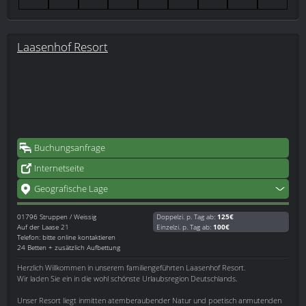
Laasenhof Resort
Buchungsanfrage
Internetseite
Geografische Lage
01796
Struppen / Weissig
Doppelzi. p. Tag ab:
125€
Auf der Laase 21
Einzelzi. p. Tag ab:
100€
Telefon: bitte online kontaktieren
24 Betten + zusätzlich Aufbettung
Herzlich Willkommen in unserem familiengeführten Laasenhof Resort.
Wir laden Sie ein in die wohl schönste Urlaubsregion Deutschlands.
Unser Resort liegt inmitten atemberaubender Natur und poetisch anmutenden