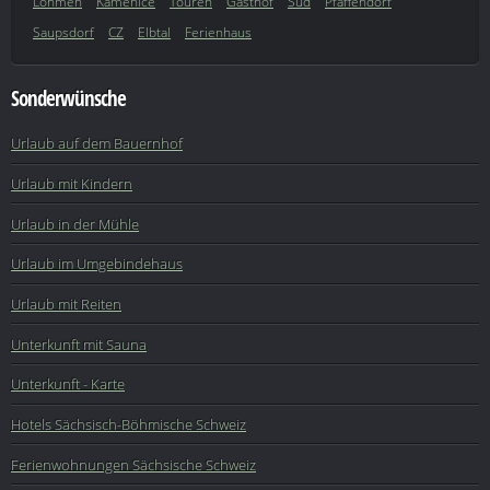
Lohmen
Kamenice
Touren
Gasthof
Süd
Pfaffendorf
Saupsdorf
CZ
Elbtal
Ferienhaus
Sonderwünsche
Urlaub auf dem Bauernhof
Urlaub mit Kindern
Urlaub in der Mühle
Urlaub im Umgebindehaus
Urlaub mit Reiten
Unterkunft mit Sauna
Unterkunft - Karte
Hotels Sächsisch-Böhmische Schweiz
Ferienwohnungen Sächsische Schweiz