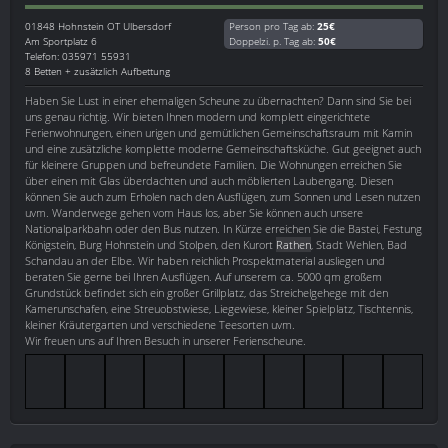
01848
Hohnstein OT Ulbersdorf
Person pro Tag ab:
25€
Am Sportplatz 6
Doppelzi. p. Tag ab:
50€
Telefon: 035971 55931
8 Betten + zusätzlich Aufbettung
Haben Sie Lust in einer ehemaligen Scheune zu übernachten? Dann sind Sie bei
uns genau richtig. Wir bieten Ihnen modern und komplett eingerichtete
Ferienwohnungen, einen urigen und gemütlichen Gemeinschaftsraum mit Kamin
und eine zusätzliche komplette moderne Gemeinschaftsküche. Gut geeignet auch
für kleinere Gruppen und befreundete Familien. Die Wohnungen erreichen Sie
über einen mit Glas überdachten und auch möblierten Laubengang. Diesen
können Sie auch zum Erholen nach den Ausflügen, zum Sonnen und Lesen nutzen
uvm. Wanderwege gehen vom Haus los, aber Sie können auch unsere
Nationalparkbahn oder den Bus nutzen. In Kürze erreichen Sie die Bastei, Festung
Königstein, Burg Hohnstein und Stolpen, den Kurort
Rathen
, Stadt Wehlen, Bad
Schandau an der Elbe. Wir haben reichlich Prospektmaterial ausliegen und
beraten Sie gerne bei Ihren Ausflügen. Auf unserem ca. 5000 qm großem
Grundstück befindet sich ein großer Grillplatz, das Streichelgehege mit den
Kamerunschafen, eine Streuobstwiese, Liegewiese, kleiner Spielplatz, Tischtennis,
kleiner Kräutergarten und verschiedene Teesorten uvm.
Wir freuen uns auf Ihren Besuch in unserer Ferienscheune.