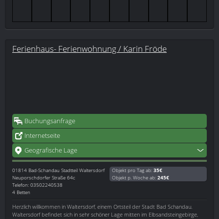
Ferienhaus- Ferienwohnung / Karin Fröde
Buchungsanfrage
Internetseite
Geografische Lage
01814
Bad-Schandau Stadtteil Waltersdorf
Objekt pro Tag ab:
35€
Neuporschdorfer Straße 64c
Objekt p. Woche ab:
245€
Telefon: 03502240538
4 Betten
Herzlich willkommen in Waltersdorf, einem Ortsteil der Stadt Bad Schandau.
Waltersdorf befindet sich in sehr schöner Lage mitten im Elbsandsteingebirge,