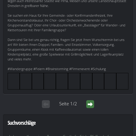
liegen auch interessante Städte wie Pirna, Meißen und unsere Landeshauptstadt
Dresden in greifbarer Nähe.
Sie suchen ein Haus für Ihre Gemeinde- oder Konfirmandenfreizeit, Ihre
Kirchenvorstandsklausur, Ihr Chor- oder Orchesterwochenende oder
Gruppenausflug? Oder eine Urlaubsunterkunft, ein „Basislager“ für Wander- und
Klettertouren mit Ihrer Familiengruppe?
Dann sind Sie bei uns genau richtig, fragen Sie jetzt Ihren Wunschtermin bei uns
an! Wir bieten Ihnen Doppel, Familien- und Einzelzimmer, Vollversorgung,
Gruppenräume, einen Kiosk mit Kaffeevollautomat sowie einen tollen
Kinderspielplatz, eine große Spielwiese mit Grillmöglichkeit und Lagerfeuerplatz
und vieles mehr.
#Wandergruppe #Feiern #Brainstorming #Firmenevent #Schulung
Seite 1/2
Suchvorschläge