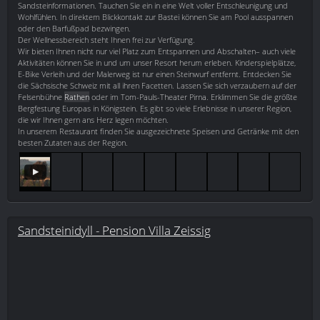
Sandsteinformationen. Tauchen Sie ein in eine Welt voller Entschleunigung und
Wohlfühlen. In direktem Blickkontakt zur Bastei können Sie am Pool ausspannen
oder den Barfußpad bezwingen.
Der Wellnessbereich steht Ihnen frei zur Verfügung.
Wir bieten Ihnen nicht nur viel Platz zum Entspannen und Abschalten– auch viele
Aktivitäten können Sie in und um unser Resort herum erleben. Kinderspielplätze,
E-Bike Verleih und der Malerweg ist nur einen Steinwurf entfernt. Entdecken Sie
die Sächsische Schweiz mit all ihren Facetten. Lassen Sie sich verzaubern auf der
Felsenbühne
Rathen
oder im Tom-Pauls-Theater Pirna. Erklimmen Sie die größte
Bergfestung Europas in Königstein. Es gibt so viele Erlebnisse in unserer Region,
die wir Ihnen gern ans Herz legen möchten.
In unserem Restaurant finden Sie ausgezeichnete Speisen und Getränke mit den
besten Zutaten aus der Region.
Sandsteinidyll - Pension Villa Zeissig