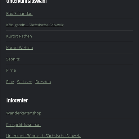
Unterkunftauswahl
Bad Schandau
Königstein - Sächsische Schweiz
Kurort Rathen
Kurort Wehlen
Sebnitz
Pirna
Elbe
-
Sachsen
-
Dresden
Infocenter
Wanderkartenshop
Prospektdownload
Unterkunft Böhmisch Sächsische Schweiz