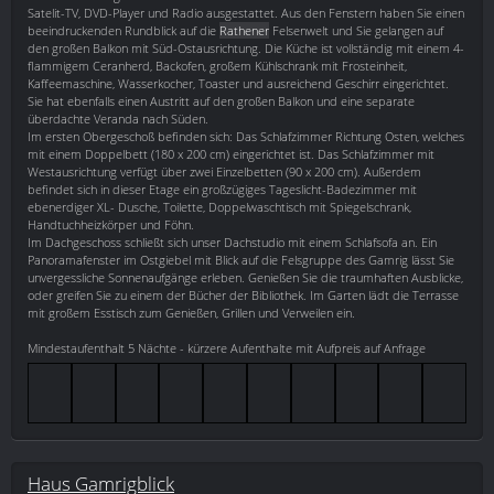
Satelit-TV, DVD-Player und Radio ausgestattet. Aus den Fenstern haben Sie einen
beeindruckenden Rundblick auf die
Rathener
Felsenwelt und Sie gelangen auf
den großen Balkon mit Süd-Ostausrichtung. Die Küche ist vollständig mit einem 4-
flammigem Ceranherd, Backofen, großem Kühlschrank mit Frosteinheit,
Kaffeemaschine, Wasserkocher, Toaster und ausreichend Geschirr eingerichtet.
Sie hat ebenfalls einen Austritt auf den großen Balkon und eine separate
überdachte Veranda nach Süden.
Im ersten Obergeschoß befinden sich: Das Schlafzimmer Richtung Osten, welches
mit einem Doppelbett (180 x 200 cm) eingerichtet ist. Das Schlafzimmer mit
Westausrichtung verfügt über zwei Einzelbetten (90 x 200 cm). Außerdem
befindet sich in dieser Etage ein großzügiges Tageslicht-Badezimmer mit
ebenerdiger XL- Dusche, Toilette, Doppelwaschtisch mit Spiegelschrank,
Handtuchheizkörper und Föhn.
Im Dachgeschoss schließt sich unser Dachstudio mit einem Schlafsofa an. Ein
Panoramafenster im Ostgiebel mit Blick auf die Felsgruppe des Gamrig lässt Sie
unvergessliche Sonnenaufgänge erleben. Genießen Sie die traumhaften Ausblicke,
oder greifen Sie zu einem der Bücher der Bibliothek. Im Garten lädt die Terrasse
mit großem Esstisch zum Genießen, Grillen und Verweilen ein.
Mindestaufenthalt 5 Nächte - kürzere Aufenthalte mit Aufpreis auf Anfrage
Haus Gamrigblick