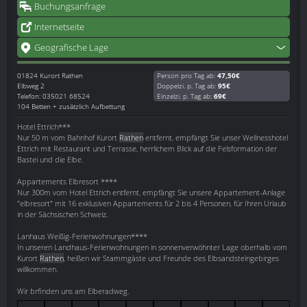
Buchungsanfrage
Internetseite
Geografische Lage
01824
Kurort Rathen
Person pro Tag ab:
47,50€
Elbweg 2
Doppelzi. p. Tag ab:
95€
Telefon: 035021 68524
Einzelzi. p. Tag ab:
69€
104 Betten + zusätzlich Aufbettung
Hotel Ettrich***
Nur 50 m vom Bahnhof Kurort
Rathen
entfernt, empfängt Sie unser Wellnesshotel
Ettrich mit Restaurant und Terrasse, herrlichem Blick auf die Felsformation der
Bastei und die Elbe.
Appartements Elbresort ****
Nur 300m vom Hotel Ettrich entfernt, empfängt Sie unsere Appartement-Anlage
"elbresort" mit 16 exklusiven Appartements für 2 bis 4 Personen, für Ihren Urlaub
in der Sächsischen Schweiz.
Lanhaus Weißig-Ferienwohnungen****
In unseren Landhaus-Ferienwohnungen in sonnenverwöhnter Lage oberhalb vom
Kurort
Rathen
, heißen wir Stammgäste und Freunde des Elbsandsteingebirges
willkommen.
Wir brfinden uns am Elberadweg.