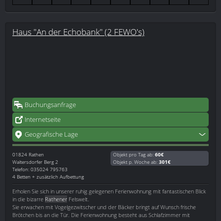
Haus "An der Echobank" (2 FEWO's)
Buchungsanfrage
Internetseite
Geografische Lage
01824
Rathen
Objekt pro Tag ab:
60€
Waltersdorfer Berg 2
Objekt p. Woche ab:
301€
Telefon: 035024 795763
4 Betten + zusätzlich Aufbettung
Erholen Sie sich in unserer ruhig gelegenen Ferienwohnung mit fantastischen Blick
in die bizarre
Rathener
Felswelt.
Sie erwachen mit Vogelgezwitscher und der Bäcker bringt auf Wunsch frische
Brötchen bis an die Tür. Die Ferienwohnung besteht aus Schlafzimmer mit