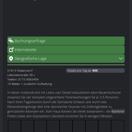
Buchungsanfrage
Internetseite
Geografische Lage
01814
Waltersdorf
Objekt pro Tag ab:
90€
Liliensteinstraße 39 c
Telefon: 0173 9065404
16 Betten + zusätzlich Aufbettung
In dieser mühevoll und mit Liebe zum Detail restaurierten alten Bauernscheune
erwarten Sie vier komplett eingerichtete Ferienwohnungen für je 3-5 Personen.
Nach Ihren Tagestouren durch die Sächsische Schweiz und durch das
Elbsandsteingebirge lädt eine überdachte Sitzecke mit Grillmöglichkeit zu
gemütlichen Abenden ein. Vom Haus können Sie direkt loswandern - die
Rathener
Felsen sowie den imposanten Lilienstein erreichen Sie in wenigen Minuten.