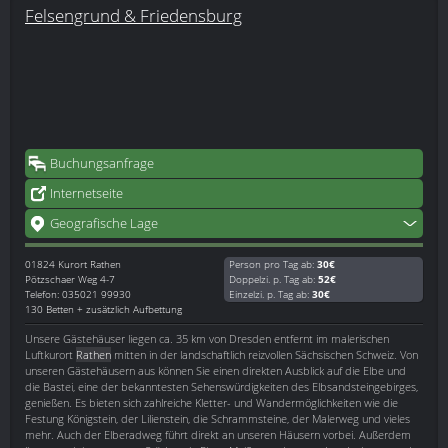
Felsengrund & Friedensburg
Buchungsanfrage
Internetseite
Geografische Lage
01824
Kurort Rathen
Person pro Tag ab:
30€
Pötzschaer Weg 4-7
Doppelzi. p. Tag ab:
52€
Telefon: 035021 99930
Einzelzi. p. Tag ab:
30€
130 Betten + zusätzlich Aufbettung
Unsere Gästehäuser liegen ca. 35 km von Dresden entfernt im malerischen
Luftkurort
Rathen
mitten in der landschaftlich reizvollen Sächsischen Schweiz. Von
unseren Gästehäusern aus können Sie einen direkten Ausblick auf die Elbe und
die Bastei, eine der bekanntesten Sehenswürdigkeiten des Elbsandsteingebirges,
genießen. Es bieten sich zahlreiche Kletter- und Wandermöglichkeiten wie die
Festung Königstein, der Lilienstein, die Schrammsteine, der Malerweg und vieles
mehr. Auch der Elberadweg führt direkt an unseren Häusern vorbei. Außerdem