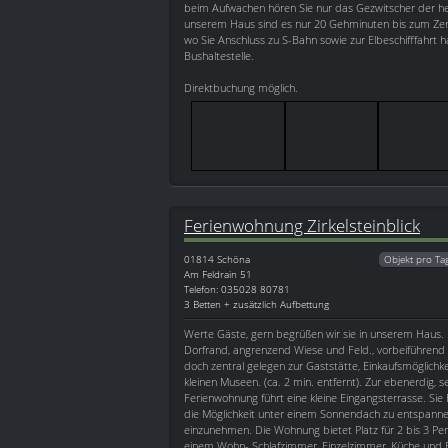
beim Aufwachen hören Sie nur das Gezwitscher der he
unserem Haus sind es nur 20 Gehminuten bis zum Zen
wo Sie Anschluss zu S-Bahn sowie zur Elbeschifffahrt 
Bushaltestelle.
Direktbuchung möglich.
Ferienwohnung Zirkelsteinblick
01814
Schöna
Objekt pro Ta
Am Feldrain 51
Telefon: 035028 80781
3 Betten + zusätzlich Aufbettung
Werte Gäste, gern begrüßen wir sie in unserem Haus.
Dorfrand, angrenzend Wiese und Feld., vorbeiführen
doch zentral gelegen zur Gaststätte, Einkaufsmöglichke
kleinen Museen. (ca. 2 min. entfernt). Zur ebenerdig, 
Ferienwohnung führt eine kleine Eingangsterrasse. Sie
die Möglichkeit unter einem Sonnendach zu entspanne
einzunehmen. Die Wohnung bietet Platz für 2 bis 3 Pe
einem Wohn- Schlafzimmer, Einzelzimmer, Küche und 