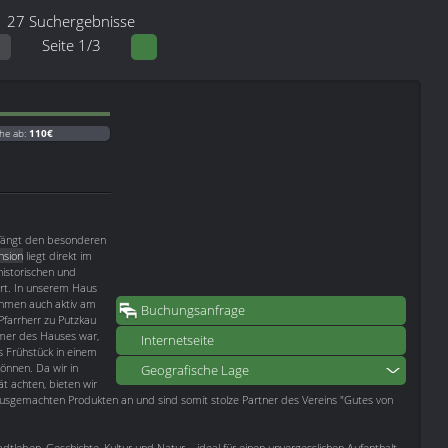
27 Suchergebnisse
Seite 1/3
he ab:
110€
fängt den besonderen
nsion
liegt direkt im
istorischen und
rt. In unserem Haus
nehmen auch aktiv am
Buchungsanfrage
farrherr zu Putzkau
ümer des Hauses war,
Internetseite
es Frühstück in einem
önnen. Da wir in
Geografische Lage
ät achten, bieten wir
ausgemachten Produkten an und sind somit stolze Partner des Vereins "Gutes von
dtleben, Geschichte, Kultur und Natur – ideal für einen unvergesslichen Aufenthalt.