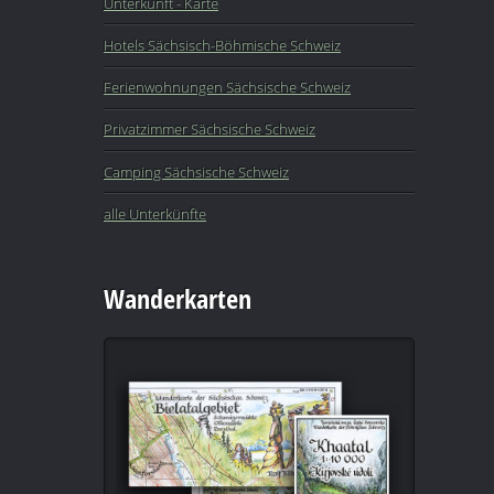
Unterkunft - Karte
Hotels Sächsisch-Böhmische Schweiz
Ferienwohnungen Sächsische Schweiz
Privatzimmer Sächsische Schweiz
Camping Sächsische Schweiz
alle Unterkünfte
Wanderkarten