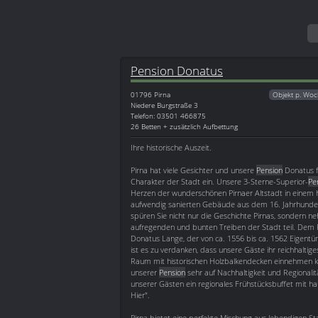
Pension Donatus
01796
Pirna
Objekt p. Woc
Niedere Burgstraße 3
Telefon: 03501 466875
26 Betten + zusätzlich Aufbettung
Ihre historische Auszeit.
Pirna hat viele Gesichter und unsere
Pension
Donatus 
Charakter der Stadt ein. Unsere 3-Sterne-Superior-
Pe
Herzen der wunderschönen Pirnaer Altstadt in einem h
aufwendig sanierten Gebäude aus dem 16. Jahrhunde
spüren Sie nicht nur die Geschichte Pirnas, sondern 
aufregenden und bunten Treiben der Stadt teil. Dem P
Donatus Lange, der von ca. 1556 bis ca. 1562 Eigent
ist es zu verdanken, dass unsere Gäste ihr reichhaltig
Raum mit historischen Holzbalkendecken einnehmen k
unserer
Pension
sehr auf Nachhaltigkeit und Regionalit
unserer Gästen ein regionales Frühstücksbuffet mit h
Hier".
Pirna bietet eine perfekte Mischung aus lebendigen Sta