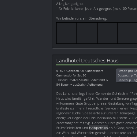
Allergiker geeignet
- für Feierlichkeiten jeder Art geeignet (max.100 Perso
Wir befinden uns am Elberadweg.
Landhotel Deutsches Haus
01824
Gohrisch, OT Cunnersdorf
Person pro Ta
Cunnersdorfer Str. 20
Doppelzi. p. T
Telefon: 035021/904800 oder: 68937
Einzelzi. p. Ta
54 Betten + zusätzlich Aufbettung
Das Landhotel liegt in der Gemeinde Gohrisch im "Rei
Haus wird familiär geführt. Wander- und Seniorengrup
willkommen. Gute Gruppenpreise. Gestaltung von T
Grillfeste u.a. mehr. Freundlicher Service in einem Rest
regionaler Küche. Speisekarte auf unserer Homepage.
erfolgt vor Beginn der Urlaubersaison zu Ostern. Zu Fe
Zusatzangebot mit typ. Gerichten. Hotelgäste erwartet
Frühstücksbüfett und
Halbpension
als 3-Gang-Menü, 
zur Wahl. Auf Wunsch fertigen wir Lunchpakete an. Be