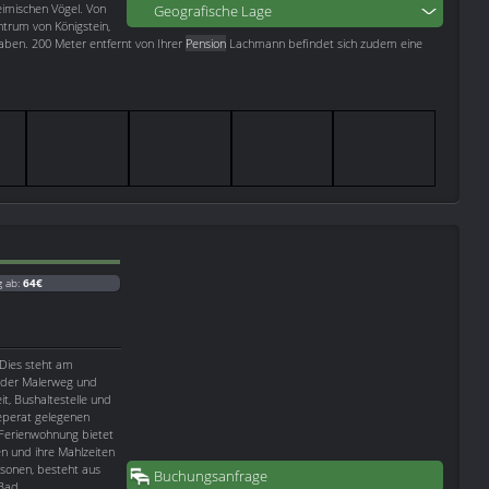
imischen Vögel. Von
Geografische Lage
trum von Königstein,
haben. 200 Meter entfernt von Ihrer
Pension
Lachmann befindet sich zudem eine
g ab:
64€
 Dies steht am
d der Malerweg und
it, Bushaltestelle und
seperat gelegenen
 Ferienwohnung bietet
n und ihre Mahlzeiten
rsonen, besteht aus
Buchungsanfrage
Bad.