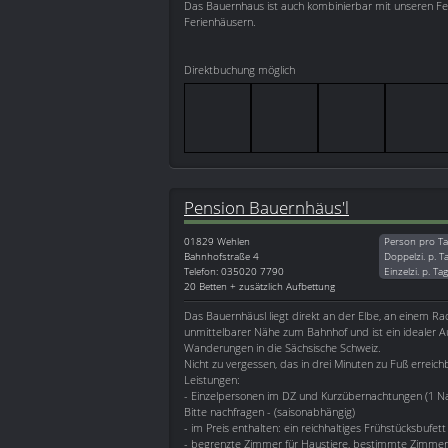
Das Bauernhaus ist auch kombinierbar mit unseren F
Ferienhäusern.
Direktbuchung möglich
Pension Bauernhäus'l
01829
Wehlen
Person pro Ta
Bahnhofstraße 4
Doppelzi. p. T
Telefon: 035020 7790
Einzelzi. p. Ta
20 Betten + zusätzlich Aufbettung
Das Bauernhäusl liegt direkt an der Elbe, an einem R
unmittelbarer Nähe zum Bahnhof und ist ein idealer 
Wanderungen in die Sächsische Schweiz.
Nicht zu vergessen, das in drei Minuten zu Fuß erreich
Leistungen:
- Einzelpersonen im DZ und Kurzübernachtungen (1 Nac
Bitte nachfragen - (saisonabhängig)
- im Preis enthalten: ein reichhaltiges Frühstücksbufett
- begrenzte Zimmer für Haustiere, bestimmte Zimmer h