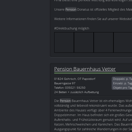
Unsere
Pension
Donatus ist offizielles Mitglied des 
Weitere Informationen finden Sie auf unserer Website!
#Direktbuchung möglich
Pension Bauernhaus Vetter
01824
Gohrisch, OT Papstdorf
Doppelzi. p. T
Bauerngasse 97
Einzelzi. p. Ta
Telefon: 035021 59250
Objekt pro Ta
24 Betten + zusätzlich Aufbettung
Die
Pension
Bauernhaus Vetter ist ein ehemaliges Woh
vollständig und liebevoll rekonstruiert wurde. Das au
Ambiente des Hauses verfügt über 4 Ferienwohnunge
Doppelzimmer. Im Haus befindet sich ein großes Gew
Aufenthalts- und Frühstücksraum genutzt wird. Auf un
Katzen, Mehrschweinchen und Kaninchen. Das Bauernhau
Ausgangspunkt für zahlreiche Wanderrungen in der Sä