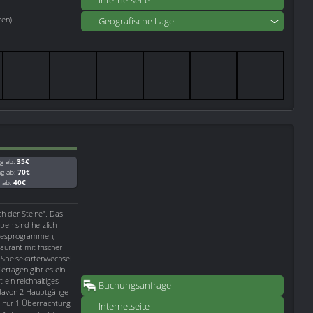
Internetseite
nen)
Geografische Lage
g ab:
35€
ag ab:
70€
g ab:
40€
ch der Steine". Das
pen sind herzlich
agesprogrammen,
aurant mit frischer
 Speisekartenwechsel
iertagen gibt es ein
 ein reichhaltiges
Buchungsanfrage
davon 2 Hauptgänge
i nur 1 Übernachtung
Internetseite