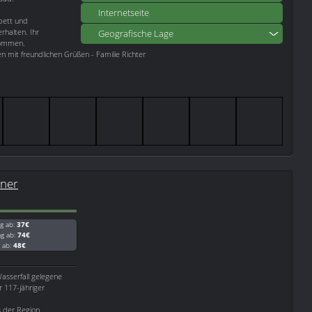
Internetseite
ebett und
rhalten. Ihr
Geografische Lage
lkommen.
n mit freundlichen Grüßen - Familie Richter
.
iner
g ab:
37€
ag ab:
74€
g ab:
48€
Wasserfall gelegene
 117-jähriger
s der Region.