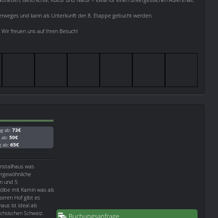
Malerweges und kann als Unterkunft der 8. Etappe gebucht werden.
 Wir freuen uns auf Ihren Besuch!
ag ab:
73€
g ab:
50€
g ab:
65€
nstallhaus was
ßergewöhnliche
n und 5
ölbe mit Kamin was als
seren Hof gibt es
s ist ideal als
chsischen Schweiz.
Buchungsanfrage