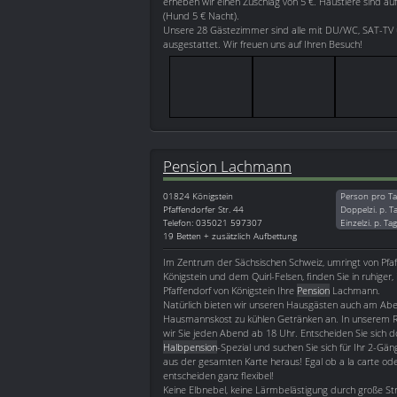
erheben wir einen Zuschlag von 5 €. Haustiere sind au
(Hund 5 € Nacht).
Unsere 28 Gästezimmer sind alle mit DU/WC, SAT-TV 
ausgestattet. Wir freuen uns auf Ihren Besuch!
Pension Lachmann
01824
Königstein
Person pro Ta
Pfaffendorfer Str. 44
Doppelzi. p. T
Telefon: 035021 597307
Einzelzi. p. Ta
19 Betten + zusätzlich Aufbettung
Im Zentrum der Sächsischen Schweiz, umringt von Pfaf
Königstein und dem Quirl-Felsen, finden Sie in ruhiger,
Pfaffendorf von Königstein Ihre
Pension
Lachmann.
Natürlich bieten wir unseren Hausgästen auch am Ab
Hausmannskost zu kühlen Getränken an. In unserem 
wir Sie jeden Abend ab 18 Uhr. Entscheiden Sie sich d
Halbpension
-Spezial und suchen Sie sich für Ihr 2-Gä
aus der gesamten Karte heraus! Egal ob a la carte od
entscheiden ganz flexibel!
Keine Elbnebel, keine Lärmbelästigung durch große St