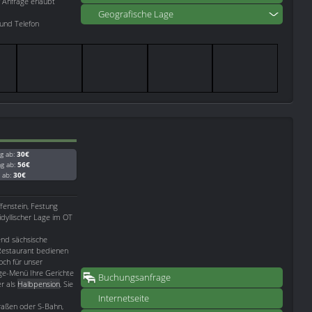
f Anfrage erlaubt
Geografische Lage
und Telefon
g ab:
30€
ag ab:
56€
g ab:
30€
fenstein, Festung
 idyllischer Lage im OT
end sächsische
Restaurant bedienen
och für unser
nge-Menü Ihre Gerichte
Buchungsanfrage
er als
Halbpension
, Sie
Internetseite
raßen oder S-Bahn,