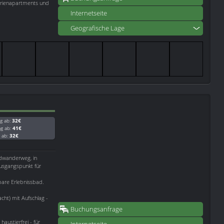
erienapartments und
Internetseite
Geografische Lage
g ab:
32€
ag ab:
41€
g ab:
32€
adwanderweg, in
Ausgangspunkt für
bare Erlebnissbad.
ht) mit Aufschlag -
Buchungsanfrage
austierfrei - für