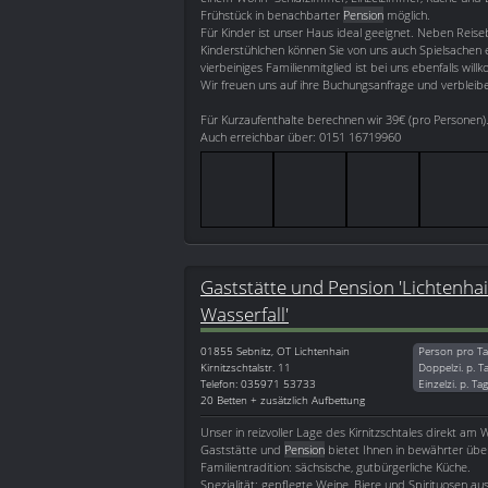
Frühstück in benachbarter
Pension
möglich.
Für Kinder ist unser Haus ideal geeignet. Neben Reis
Kinderstühlchen können Sie von uns auch Spielsachen e
vierbeiniges Familienmitglied ist bei uns ebenfalls wil
Wir freuen uns auf ihre Buchungsanfrage und verbleibe
Für Kurzaufenthalte berechnen wir 39€ (pro Personen)
Auch erreichbar über: 0151 16719960
Gaststätte und Pension 'Lichtenha
Wasserfall'
01855
Sebnitz, OT Lichtenhain
Person pro Ta
Kirnitzschtalstr. 11
Doppelzi. p. T
Telefon: 035971 53733
Einzelzi. p. Ta
20 Betten + zusätzlich Aufbettung
Unser in reizvoller Lage des Kirnitzschtales direkt am 
Gaststätte und
Pension
bietet Ihnen in bewährter über
Familientradition: sächsische, gutbürgerliche Küche.
Spezialität: gepflegte Weine, Biere und Spirituosen au