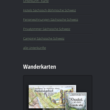
Unterkunft - Karte
Hotels Sächsisch-Böhmische Schweiz
Ferienwohnungen Sächsische Schweiz
Privatzimmer Sächsische Schweiz
Camping Sächsische Schweiz
alle Unterkünfte
Wanderkarten