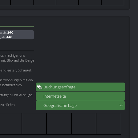
g ab:
26€
g ab:
44€
aus in ruhiger und
it Blick auf die Berge
 Sandkasten, Schaukel,
ienwohnungen mit ein
s befindet sich
Buchungsanfrage
erungen und Ausflüge.
Internetseite
zu dürfen.
Geografische Lage