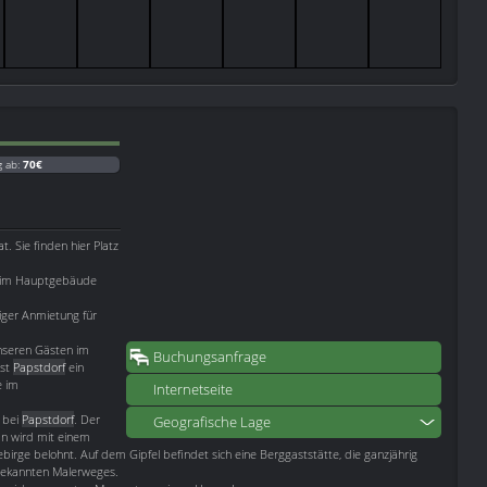
g ab:
70€
 Sie finden hier Platz
 im Hauptgebäude
iger Anmietung für
nseren Gästen im
Buchungsanfrage
ist
Papstdorf
ein
e im
Internetseite
t bei
Papstdorf
. Der
Geografische Lage
an wird mit einem
ge belohnt. Auf dem Gipfel befindet sich eine Berggaststätte, die ganzjährig
s bekannten Malerweges.