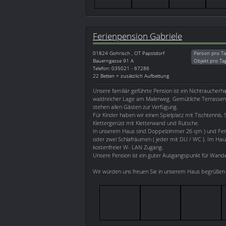
Ferienpension Gabriele
01824
Gohrisch , OT Papstdorf
Person pro Ta
Bauerngasse 91 A
Objekt pro Ta
Telefon: 035021 - 67286
22 Betten + zusätzlich Aufbettung
Unsere familiär geführte Pension ist ein Nichtraucherh
waldreicher Lage am Malerweg. Gemütliche Terrassen m
stehen allen Gästen zur Verfügung.
Für Kinder haben wir einen Spielplatz mit Tischtennis,
Klettergerüst mit Kletterwand und Rutsche.
In unserem Haus sind Doppelzimmer 26 qm ) und Fer
oder zwei Schlafräumen ( jeder mit DU / WC ). Im Hau
kostenfreier W- LAN Zugang.
Unsere Pension ist ein guter Ausgangspunkt für Wand
Wir würden uns freuen Sie in unserem Haus begrüßen 