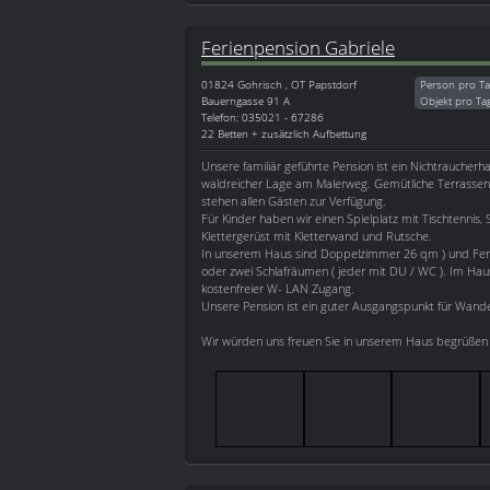
Ferienpension Gabriele
01824
Gohrisch , OT Papstdorf
Person pro Ta
Bauerngasse 91 A
Objekt pro Ta
Telefon: 035021 - 67286
22 Betten + zusätzlich Aufbettung
Unsere familiär geführte Pension ist ein Nichtraucherh
waldreicher Lage am Malerweg. Gemütliche Terrassen m
stehen allen Gästen zur Verfügung.
Für Kinder haben wir einen Spielplatz mit Tischtennis,
Klettergerüst mit Kletterwand und Rutsche.
In unserem Haus sind Doppelzimmer 26 qm ) und Fer
oder zwei Schlafräumen ( jeder mit DU / WC ). Im Hau
kostenfreier W- LAN Zugang.
Unsere Pension ist ein guter Ausgangspunkt für Wand
Wir würden uns freuen Sie in unserem Haus begrüßen 