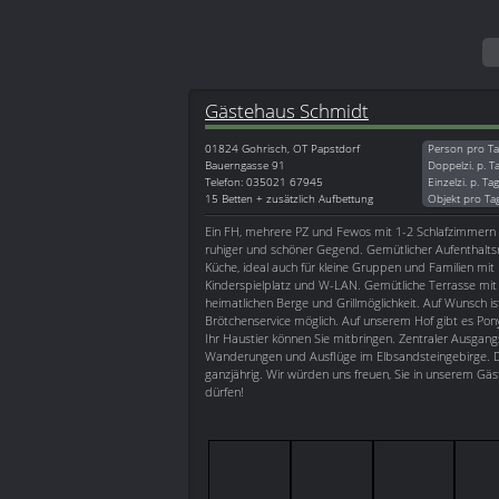
Gästehaus Schmidt
01824
Gohrisch, OT Papstdorf
Person pro Ta
Bauerngasse 91
Doppelzi. p. T
Telefon: 035021 67945
Einzelzi. p. Ta
15 Betten + zusätzlich Aufbettung
Objekt pro Ta
Ein FH, mehrere PZ und Fewos mit 1-2 Schlafzimmern
ruhiger und schöner Gegend. Gemütlicher Aufenthalt
Küche, ideal auch für kleine Gruppen und Familien mit
Kinderspielplatz und W-LAN. Gemütliche Terrasse mit B
heimatlichen Berge und Grillmöglichkeit. Auf Wunsch i
Brötchenservice möglich. Auf unserem Hof gibt es Pon
Ihr Haustier können Sie mitbringen. Zentraler Ausgang
Wanderungen und Ausflüge im Elbsandsteingebirge. D
ganzjährig. Wir würden uns freuen, Sie in unserem Gä
dürfen!