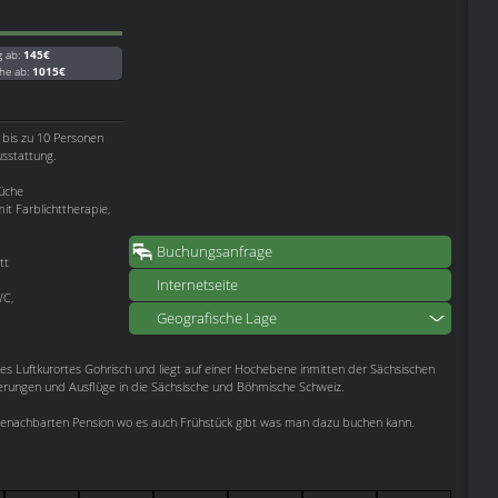
g ab:
145€
he ab:
1015€
bis zu 10 Personen
sstattung.
üche
t Farblichttherapie,
Buchungsanfrage
tt
Internetseite
WC,
Geografische Lage
 des Luftkurortes Gohrisch und liegt auf einer Hochebene inmitten der Sächsischen
derungen und Ausflüge in die Sächsische und Böhmische Schweiz.
benachbarten Pension wo es auch Frühstück gibt was man dazu buchen kann.