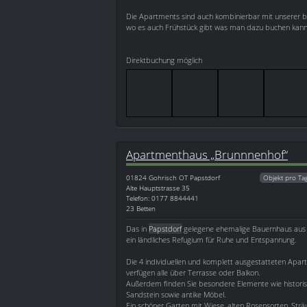
Die Apartments sind auch kombinierbar mit unserer 
wo es auch Frühstück gibt was man dazu buchen kann
Direktbuchung möglich
Apartmenthaus „Brunnnenhof“
01824
Gohrisch OT Papstdorf
Objekt pro Ta
Alte Hauptstrasse 35
Telefon: 0177 8844441
23 Betten
Das in
Papstdorf
gelegene ehemalige Bauernhaus aus 
ein ländliches Refugium für Ruhe und Entspannung.
Die 4 individuellen und komplett ausgestatteten Apar
verfügen alle über Terrasse oder Balkon.
Außerdem finden Sie besondere Elemente wie histori
Sandstein sowie antike Möbel.
Ein schöner Garten mit Wiese, alten Rosensorten, St