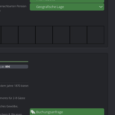
benachbarten Pension
Geografische Lage
.
g ab:
85€
dem Jahre 1870 bietet
tments für 2-8 Gäste
sches Gewölbe,
Buchungsanfrage
räuchern & Bäumen