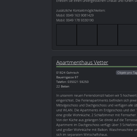
Erleben Sie einen unvergesslichen Urlaub und fühlen 
zusätzliche Kontaktmöglichkeiten:
Mobil: 0049 163 9081429
Mobil: 0049 178 9330190
Apartmenthaus Vetter
01824
Gohrisch
Objekt pro Ta
Bauerngasse 97
Telefon: 035021 59250
22 Betten
In unserem neuen Feriendomizil haben wir 5 hochwer
eingerichtet. Die Ferienapartments befinden sich jewe
Mittelgeschoss und Dachgeschoss und verfügen alle 
und WLAN. Die Apartments im Erdgeschoss und der 1
eine große Wohnküche, 2 Schlafzimmer mit Fernseher 
Von der Küche aus gelangen Sie direkt auf die Terras
Apartment im Dachgeschoss verfügt über 3 Schlafzim
und großer Wohnküche mit Balkon. Waschmaschine un
sich im separaten Wirtschaftshaus.