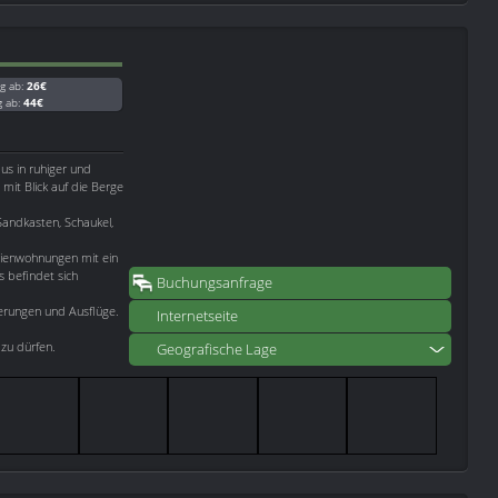
g ab:
26€
g ab:
44€
aus in ruhiger und
it Blick auf die Berge
 Sandkasten, Schaukel,
ienwohnungen mit ein
s befindet sich
Buchungsanfrage
erungen und Ausflüge.
Internetseite
zu dürfen.
Geografische Lage