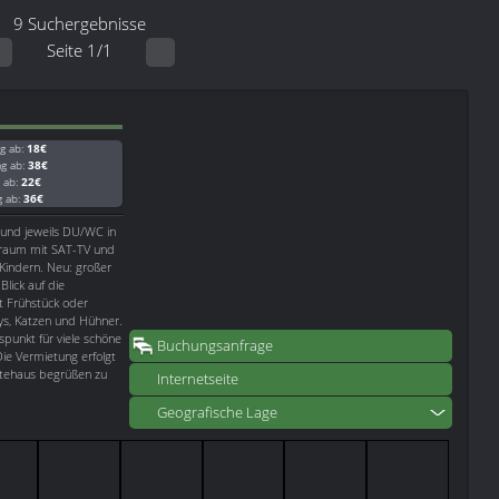
9 Suchergebnisse
Seite 1/1
g ab:
18€
ag ab:
38€
g ab:
22€
g ab:
36€
 und jeweils DU/WC in
sraum mit SAT-TV und
 Kindern. Neu: großer
lick auf die
st Frühstück oder
ys, Katzen und Hühner.
spunkt für viele schöne
Buchungsanfrage
ie Vermietung erfolgt
stehaus begrüßen zu
Internetseite
Geografische Lage