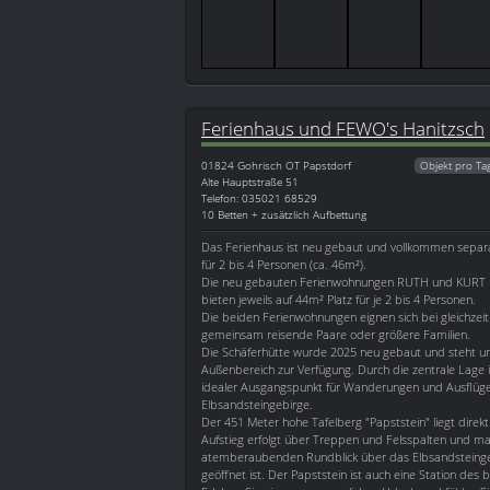
Ferienhaus und FEWO's Hanitzsch
01824
Gohrisch OT Papstdorf
Objekt pro Ta
Alte Hauptstraße 51
Telefon: 035021 68529
10 Betten + zusätzlich Aufbettung
Das Ferienhaus ist neu gebaut und vollkommen separat.
für 2 bis 4 Personen (ca. 46m²).
Die neu gebauten Ferienwohnungen RUTH und KURT
bieten jeweils auf 44m² Platz für je 2 bis 4 Personen.
Die beiden Ferienwohnungen eignen sich bei gleichzeit
gemeinsam reisende Paare oder größere Familien.
Die Schäferhütte wurde 2025 neu gebaut und steht u
Außenbereich zur Verfügung. Durch die zentrale Lage 
idealer Ausgangspunkt für Wanderungen und Ausflüg
Elbsandsteingebirge.
Der 451 Meter hohe Tafelberg "Papststein" liegt direk
Aufstieg erfolgt über Treppen und Felsspalten und m
atemberaubenden Rundblick über das Elbsandsteingebir
geöffnet ist. Der Papststein ist auch eine Station de