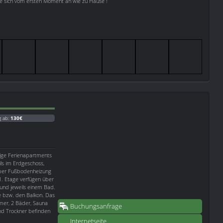
Sie sich vom ersten Moment an wie zu Hause !
g ab:
130€
tige Ferienapartments
ils im Erdgeschoss,
über Fußbodenheizung
. Etage verfügen über
und jeweils einem Bad.
se bzw. den Balkon. Das
mer, 2 Bäder, Sauna
Buchungsanfrage
d Trockner befinden
Internetseite