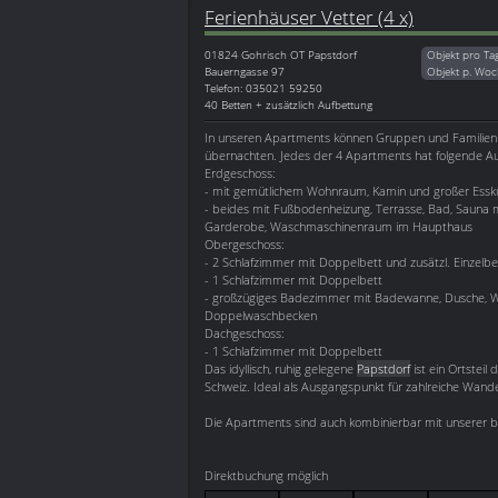
Ferienhäuser Vetter (4 x)
01824
Gohrisch OT Papstdorf
Objekt pro Ta
Bauerngasse 97
Objekt p. Woc
Telefon: 035021 59250
40 Betten + zusätzlich Aufbettung
In unseren Apartments können Gruppen und Familien 
übernachten. Jedes der 4 Apartments hat folgende Au
Erdgeschoss:
- mit gemütlichem Wohnraum, Kamin und großer Essk
- beides mit Fußbodenheizung, Terrasse, Bad, Sauna mi
Garderobe, Waschmaschinenraum im Haupthaus
Obergeschoss:
- 2 Schlafzimmer mit Doppelbett und zusätzl. Einzelbe
- 1 Schlafzimmer mit Doppelbett
- großzügiges Badezimmer mit Badewanne, Dusche, 
Doppelwaschbecken
Dachgeschoss:
- 1 Schlafzimmer mit Doppelbett
Das idyllisch, ruhig gelegene
Papstdorf
ist ein Ortsteil
Schweiz. Ideal als Ausgangspunkt für zahlreiche Wan
Die Apartments sind auch kombinierbar mit unserer 
Direktbuchung möglich